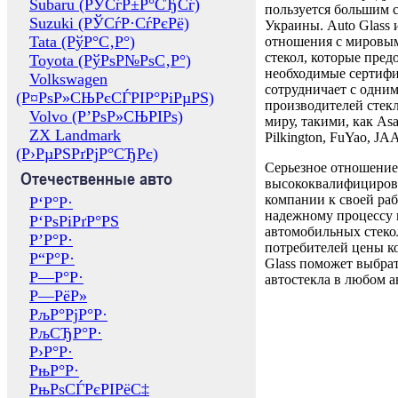
Subaru (РЎСѓР±Р°СЂСѓ)
пользуется большим 
Suzuki (РЎСѓР·СѓРєРё)
Украины. Auto Glass
Tata (РўР°С‚Р°)
отношения с мировы
стекол, которые пред
Toyota (РўРѕР№РѕС‚Р°)
необходимые сертиф
Volkswagen
сотрудничает с одни
(Р¤РѕР»СЊРєСЃРІР°РіРµРЅ)
производителей стекл
Volvo (Р’РѕР»СЊРІРѕ)
миру, такими, как Asa
ZX Landmark
Pilkington, FuYao, 
(Р›РµРЅРґРјР°СЂРє)
Серьезное отношение
Отечественные авто
высококвалифициров
компании к своей раб
Р‘Р°Р·
надежному процессу 
Р‘РѕРіРґР°РЅ
автомобильных стекол
Р’Р°Р·
потребителей цены к
Р“Р°Р·
Glass поможет выбрат
Р—Р°Р·
автостекла в любом а
Р—РёР»
РљР°РјР°Р·
РљСЂР°Р·
Р›Р°Р·
РњР°Р·
РњРѕСЃРєРІРёС‡