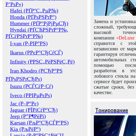
Р’РѕР»)
Hafei (РҐР°С„РµР№)
Honda (РҐРѕРЅРґР°)
Замена и установка
Hummer (РҐР°РјРјРµСЂ)
сложный, требующ
Hyndai (РҐСЋРЅРґР°Р№,
высокой точно
РҐСѓРЅРґР°Р№)
компании
«DeLuxe 
I-van (Р-РІР°РЅ)
справится с это
независимо от марк
Ikarus (РРєР°СЂСѓСЃ)
гарантируя отличны
автомобильных ст
Infinity (РРЅС„РёРЅРёС‚Рё)
помощью посл
Iran Khodro (РСЂР°РЅ
разработок в эт
лобового стекла н
РҐРѕРЅРґСЂРѕ)
сервисе будет прои
Isuzu (РСЃСѓР·Сѓ)
сжатые сроки, без
качестве.
Iveco (РРІРµРєРѕ)
Jac (Р–Р°Рє)
Тонирование
Jaguar (РЇРіСѓР°СЂ)
Jeep (Р”Р¶РёРї)
Karsan (РљР°СЂСЃР°РЅ)
Kia (РљРёР°)
Lancia (Р›Р°РЅС‡РёСЏ,