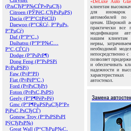
Chrysler
«DeLuxe Auto Glas
(РљСЂР°Р№СЃР»РµСЂ)
клиентам высококач
Citroen (РЎРёС‚СЂРѕРµРЅ)
для иномарок 
автомобилей по
Dacia (Р”Р°С‡РёСЏ)
ценам. Широкий ас
Daewoo (Р”СЌСѓ, Р”РµРѕ,
практически все 
Р”РµСѓ)
модификации авт
Daf (Р”Р°С„)
нашим клиентам 
Daihatsu (Р”Р°Р№С…
нервы, затрачивае
Р°С‚СЃСѓ)
необходимой моде
непосредственно с 
Dodge (Р”РѕРґР¶)
позволяет придержи
Dong Feng (Р”РѕРЅРі
и обеспечивать кл
Р¤РµРЅРі)
надежности и высо
Faw (Р¤Р°РІ)
характеристиках
Fiat (Р¤РёР°С‚)
автостекол.
Ford (Р¤РѕСЂРґ)
Foton (Р¤РѕС‚РѕРЅ)
Замена автосте
Geely (Р”Р¶РёР»Рё)
Gmc (Р”Р¶РµРЅРµСЂР°Р»
РјРѕС‚РѕСЂСЃ)
Gonow Troy (Р“РѕРЅРѕРІ
РўСЂРѕР№)
Great Wall (Р“СЂРµР№С‚