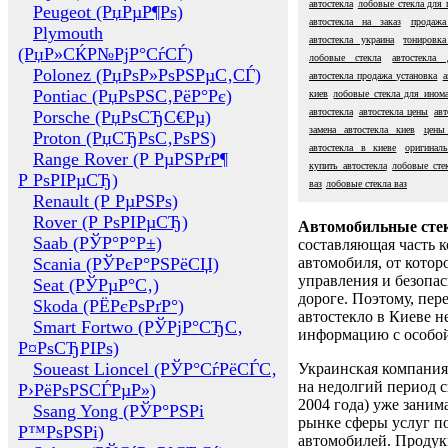
автостекла
лобовые стекла для 
Peugeot (РџРµР¶Рѕ)
автостекла на заказ
продажа
Plymouth
автостекла украина
тонировка
(РџР»СЌР№РјР°СѓСЃ)
лобовые стекла
автостекла
Polonez (РџРѕР»РѕРЅРµС‚СЃ)
автостекла продажа установка
а
Pontiac (РџРѕРЅС‚РёР°Рє)
киев
лобовые стекла для ином
автостекла
автостекла цены
авт
Porsche (РџРѕСЂС€Рµ)
замена автостекла киев
цены
Proton (РџСЂРѕС‚РѕРЅ)
автостекла в киеве
оригинал
Range Rover (Р РµРЅРґР¶
купить автостекла
лобовые сте
Р РѕРІРµСЂ)
ваз
лобовые стекла ваз
Renault (Р РµРЅРѕ)
Rover (Р РѕРІРµСЂ)
Автомобильные сте
Saab (РЎР°Р°Р±)
составляющая часть 
Scania (РЎРєР°РЅРёСЏ)
автомобиля, от котор
управления и безопа
Seat (РЎРµР°С‚)
дороге. Поэтому, пере
Skoda (РЁРєРѕРґР°)
автостекло в Киеве н
Smart Fortwo (РЎРјР°СЂС‚
информацию с особо
Р¤РѕСЂРІРѕ)
Soueast Lioncel (РЎР°СѓРёСЃС‚
Украинская компания 
на недолгий период с
Р›РёРѕРЅСЃРµР»)
2004 года) уже заним
Ssang Yong (РЎР°РЅРі
рынке сферы услуг п
Р™РѕРЅРі)
автомобилей. Проду