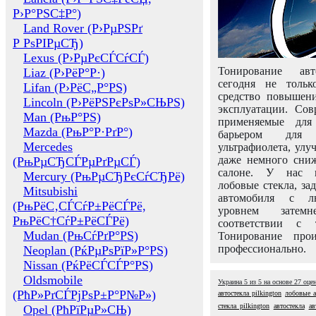
Р›Р°РЅС‡Р°)
Land Rover (Р›РµРЅРґ
Р РѕРІРµСЂ)
Lexus (Р›РµРєСЃСѓСЃ)
Тонирование авт
Liaz (Р›РёР°Р·)
сегодня не толь
Lifan (Р›РёС„Р°РЅ)
средство повышени
Lincoln (Р›РёРЅРєРѕР»СЊРЅ)
эксплуатации. Сов
Man (РњР°РЅ)
применяемые для
Mazda (РњР°Р·РґР°)
барьером для 
Mercedes
ультрафиолета, ул
даже немного сни
(РњРµСЂСЃРµРґРµСЃ)
салоне. У нас м
Mercury (РњРµСЂРєСѓСЂРё)
лобовые стекла, за
Mitsubishi
автомобиля с л
(РњРёС‚СЃСѓР±РёСЃРё,
уровнем затем
РњРёС†СѓР±РёСЃРё)
соответствии с 
Mudan (РњСѓРґР°РЅ)
Тонирование про
профессионально.
Neoplan (РќРµРѕРїР»Р°РЅ)
Nissan (РќРёСЃСЃР°РЅ)
Oldsmobile
Украина
5
из
5
на основе
27
оце
(РћР»РґСЃРјРѕР±Р°Р№Р»)
автостекла pilkington
лобовые а
стекла pilkington
автостекла
ав
Opel (РћРїРµР»СЊ)