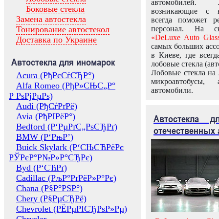
автомобилей.
Боковые стекла
возникающие с в
Замена автостекла
всегда поможет 
Тонирование автостекол
персонал. На ск
«DeLuxe Auto Glas
Доставка по Украине
самых больших ассо
в Киеве, где всег
Автостекла для иномарок
лобовые стекла (авт
Лобовые стекла на 
Acura (РђРєСѓСЂР°)
микроавтобусы, 
Alfa Romeo (РђР»СЊС„Р°
автомобили.
Р РѕРјРµРѕ)
Audi (РђСѓРґРё)
Avia (РђРІРёР°)
Автостекла 
Bedford (Р‘РµРґС„РѕСЂРґ)
отечественных 
BMW (Р‘РњР’)
Buick Skylark (Р‘СЊСЋРёРє
РЎРєР°Р№Р»Р°СЂРє)
Byd (Р‘СЋРґ)
Cadillac (РљР°РґРёР»Р°Рє)
Chana (Р§Р°РЅР°)
Chery (Р§РµСЂРё)
Chevrolet (РЁРµРІСЂРѕР»Рµ)