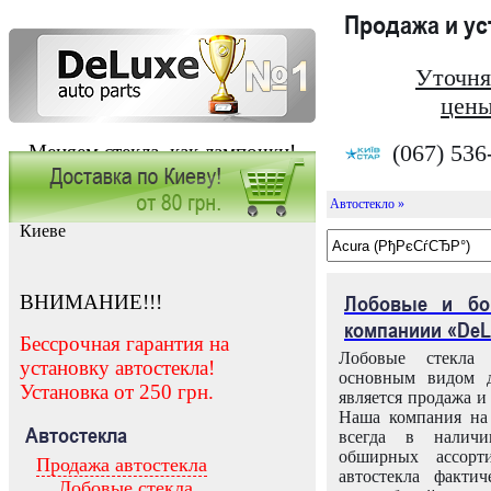
Продажа и у
Уточня
цены
(067) 536
Меняем стекла, как лампочки!
Автостекло »
Заказать установку автостекла в
Киеве
ВНИМАНИЕ!!!
Лобовые и бо
компаниии «DeL
Бессрочная гарантия на
Лобовые стекла
установку автостекла!
основным видом д
Установка от 250 грн.
является продажа и 
Наша компания на 
Автостекла
всегда в налич
обширных ассорт
Продажа автостекла
автостекла факти
Лобовые стекла