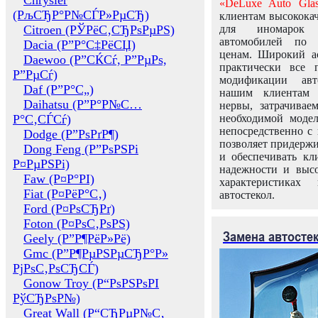
Chrysler
«DeLuxe Auto Glas
(РљСЂР°Р№СЃР»РµСЂ)
клиентам высококач
Citroen (РЎРёС‚СЂРѕРµРЅ)
для иномарок 
автомобилей по
Dacia (Р”Р°С‡РёСЏ)
ценам. Широкий ас
Daewoo (Р”СЌСѓ, Р”РµРѕ,
практически все 
Р”РµСѓ)
модификации авт
Daf (Р”Р°С„)
нашим клиентам 
Daihatsu (Р”Р°Р№С…
нервы, затрачивае
Р°С‚СЃСѓ)
необходимой моде
непосредственно с 
Dodge (Р”РѕРґР¶)
позволяет придержи
Dong Feng (Р”РѕРЅРі
и обеспечивать кл
Р¤РµРЅРі)
надежности и высо
Faw (Р¤Р°РІ)
характеристиках
Fiat (Р¤РёР°С‚)
автостекол.
Ford (Р¤РѕСЂРґ)
Foton (Р¤РѕС‚РѕРЅ)
Замена автосте
Geely (Р”Р¶РёР»Рё)
Gmc (Р”Р¶РµРЅРµСЂР°Р»
РјРѕС‚РѕСЂСЃ)
Gonow Troy (Р“РѕРЅРѕРІ
РўСЂРѕР№)
Great Wall (Р“СЂРµР№С‚