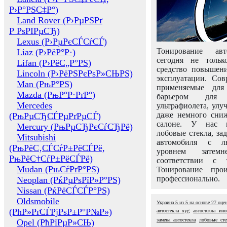
Р›Р°РЅС‡Р°)
Land Rover (Р›РµРЅРґ
Р РѕРІРµСЂ)
Lexus (Р›РµРєСЃСѓСЃ)
Тонирование авт
Liaz (Р›РёР°Р·)
сегодня не толь
Lifan (Р›РёС„Р°РЅ)
средство повышени
Lincoln (Р›РёРЅРєРѕР»СЊРЅ)
эксплуатации. Сов
Man (РњР°РЅ)
применяемые для
Mazda (РњР°Р·РґР°)
барьером для 
Mercedes
ультрафиолета, ул
даже немного сни
(РњРµСЂСЃРµРґРµСЃ)
салоне. У нас м
Mercury (РњРµСЂРєСѓСЂРё)
лобовые стекла, за
Mitsubishi
автомобиля с л
(РњРёС‚СЃСѓР±РёСЃРё,
уровнем затем
РњРёС†СѓР±РёСЃРё)
соответствии с 
Mudan (РњСѓРґР°РЅ)
Тонирование про
профессионально.
Neoplan (РќРµРѕРїР»Р°РЅ)
Nissan (РќРёСЃСЃР°РЅ)
Oldsmobile
Украина
5
из
5
на основе
27
оце
(РћР»РґСЃРјРѕР±Р°Р№Р»)
автостекла xyg
автостекла ино
замена автостекла
лобовые сте
Opel (РћРїРµР»СЊ)