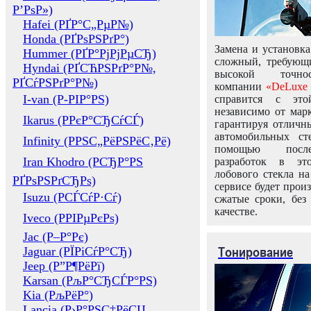
Р’РѕР»)
Hafei (РҐР°С„РµР№)
Honda (РҐРѕРЅРґР°)
Замена и установка
Hummer (РҐР°РјРјРµСЂ)
сложный, требующ
Hyndai (РҐСЋРЅРґР°Р№,
высокой точно
РҐСѓРЅРґР°Р№)
компании
«DeLuxe 
I-van (Р-РІР°РЅ)
справится с это
независимо от марк
Ikarus (РРєР°СЂСѓСЃ)
гарантируя отличны
автомобильных ст
Infinity (РРЅС„РёРЅРёС‚Рё)
помощью посл
Iran Khodro (РСЂР°РЅ
разработок в эт
лобового стекла н
РҐРѕРЅРґСЂРѕ)
сервисе будет прои
Isuzu (РСЃСѓР·Сѓ)
сжатые сроки, без
качестве.
Iveco (РРІРµРєРѕ)
Jac (Р–Р°Рє)
Тонирование
Jaguar (РЇРіСѓР°СЂ)
Jeep (Р”Р¶РёРї)
Karsan (РљР°СЂСЃР°РЅ)
Kia (РљРёР°)
Lancia (Р›Р°РЅС‡РёСЏ,