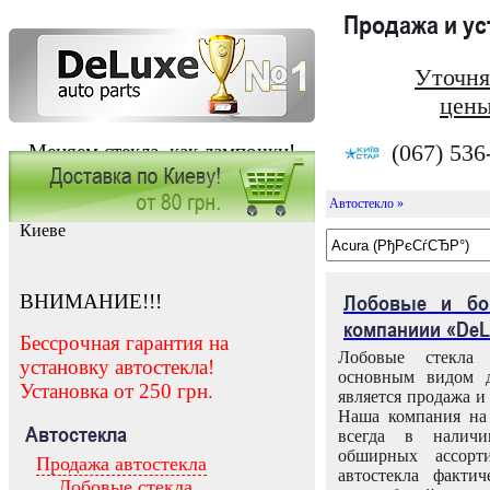
Продажа и у
Уточня
цены
(067) 536
Меняем стекла, как лампочки!
Автостекло »
Заказать установку автостекла в
Киеве
ВНИМАНИЕ!!!
Лобовые и бо
компаниии «DeL
Бессрочная гарантия на
Лобовые стекла
установку автостекла!
основным видом д
Установка от 250 грн.
является продажа и 
Наша компания на 
Автостекла
всегда в налич
обширных ассорт
Продажа автостекла
автостекла факти
Лобовые стекла