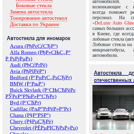
автомобилей.
Боковые стекла
возникающие с в
Замена автостекла
всегда поможет 
Тонирование автостекол
персонал. На ск
«DeLuxe Auto Glas
Доставка по Украине
самых больших ассо
в Киеве, где всег
Автостекла для иномарок
лобовые стекла (авт
Лобовые стекла на 
Acura (РђРєСѓСЂР°)
микроавтобусы, 
Alfa Romeo (РђР»СЊС„Р°
автомобили.
Р РѕРјРµРѕ)
Audi (РђСѓРґРё)
Avia (РђРІРёР°)
Автостекла 
Bedford (Р‘РµРґС„РѕСЂРґ)
отечественных 
BMW (Р‘РњР’)
Buick Skylark (Р‘СЊСЋРёРє
РЎРєР°Р№Р»Р°СЂРє)
Byd (Р‘СЋРґ)
Cadillac (РљР°РґРёР»Р°Рє)
Chana (Р§Р°РЅР°)
Chery (Р§РµСЂРё)
Chevrolet (РЁРµРІСЂРѕР»Рµ)