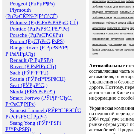
автостекла
автостекла ваз
лобов
Peugeot (РџРµР¶Рѕ)
лобовые стекла для иномарок
а
Plymouth
продажа автостекла
лобовые с
(РџР»СЌР№РјР°СѓСЃ)
лобовые стекла
автостекла киев
Polonez (РџРѕР»РѕРЅРµС‚СЃ)
иномарки
лобовые стекла pilki
Pontiac (РџРѕРЅС‚РёР°Рє)
автостекла
автостекла хонда
ку
установка
установка автостекла
Porsche (РџРѕСЂС€Рµ)
изготовление автостекла
автос
Proton (РџСЂРѕС‚РѕРЅ)
автостекла для иномарок
уст
Range Rover (Р РµРЅРґР¶
honda
автостекла оптом
произво
Р РѕРІРµСЂ)
киев
Renault (Р РµРЅРѕ)
Автомобильные сте
Rover (Р РѕРІРµСЂ)
составляющая часть 
Saab (РЎР°Р°Р±)
автомобиля, от котор
Scania (РЎРєР°РЅРёСЏ)
управления и безопа
Seat (РЎРµР°С‚)
дороге. Поэтому, пере
Skoda (РЁРєРѕРґР°)
автостекло в Киеве н
Smart Fortwo (РЎРјР°СЂС‚
информацию с особо
Р¤РѕСЂРІРѕ)
Украинская компания 
Soueast Lioncel (РЎР°СѓРёСЃС‚
на недолгий период с
Р›РёРѕРЅСЃРµР»)
2004 года) уже заним
Ssang Yong (РЎР°РЅРі
рынке сферы услуг п
Р™РѕРЅРі)
автомобилей. Проду