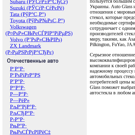
Subaru (РЎСѓР±Р°СЂСѓ)
пользуется большим 
Украины. Auto Glass
Suzuki (РЎСѓР·СѓРєРё)
отношения с мировы
Tata (РўР°С‚Р°)
стекол, которые пред
Toyota (РўРѕР№РѕС‚Р°)
необходимые сертиф
Volkswagen
сотрудничает с одни
(Р¤РѕР»СЊРєСЃРІР°РіРµРЅ)
производителей стекл
Volvo (Р’РѕР»СЊРІРѕ)
миру, такими, как Asa
Pilkington, FuYao, 
ZX Landmark
(Р›РµРЅРґРјР°СЂРє)
Серьезное отношение
Отечественные авто
высококвалифициров
компании к своей раб
Р‘Р°Р·
надежному процессу 
Р‘РѕРіРґР°РЅ
автомобильных стекол
Р’Р°Р·
потребителей цены к
Р“Р°Р·
Glass поможет выбрат
автостекла в любом а
Р—Р°Р·
Р—РёР»
РљР°РјР°Р·
РљСЂР°Р·
Р›Р°Р·
РњР°Р·
РњРѕСЃРєРІРёС‡