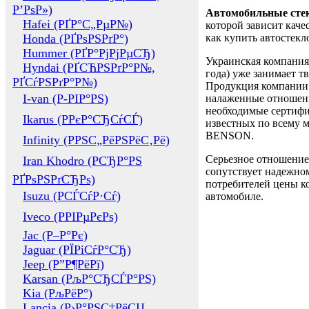
Р’РѕР»)
Автомобильные сте
Hafei (РҐР°С„РµР№)
которой зависит каче
Honda (РҐРѕРЅРґР°)
как купить автостек
Hummer (РҐР°РјРјРµСЂ)
Украинская компания 
Hyndai (РҐСЋРЅРґР°Р№,
года) уже занимает т
РҐСѓРЅРґР°Р№)
Продукция компании 
I-van (Р-РІР°РЅ)
налаженные отношени
необходимые сертифи
Ikarus (РРєР°СЂСѓСЃ)
известных по всему ми
BENSON.
Infinity (РРЅС„РёРЅРёС‚Рё)
Серьезное отношение
Iran Khodro (РСЂР°РЅ
сопутствует надежном
РҐРѕРЅРґСЂРѕ)
потребителей цены ко
Isuzu (РСЃСѓР·Сѓ)
автомобиле.
Iveco (РРІРµРєРѕ)
Jac (Р–Р°Рє)
Jaguar (РЇРіСѓР°СЂ)
Jeep (Р”Р¶РёРї)
Karsan (РљР°СЂСЃР°РЅ)
Kia (РљРёР°)
Lancia (Р›Р°РЅС‡РёСЏ,