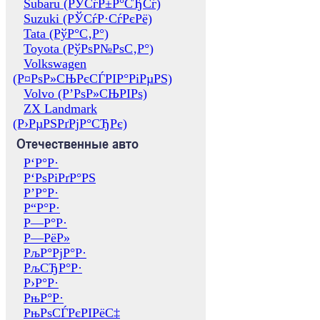
Subaru (РЎСѓР±Р°СЂСѓ)
Suzuki (РЎСѓР·СѓРєРё)
Tata (РўР°С‚Р°)
Toyota (РўРѕР№РѕС‚Р°)
Volkswagen
(Р¤РѕР»СЊРєСЃРІР°РіРµРЅ)
Volvo (Р’РѕР»СЊРІРѕ)
ZX Landmark
(Р›РµРЅРґРјР°СЂРє)
Отечественные авто
Р‘Р°Р·
Р‘РѕРіРґР°РЅ
Р’Р°Р·
Р“Р°Р·
Р—Р°Р·
Р—РёР»
РљР°РјР°Р·
РљСЂР°Р·
Р›Р°Р·
РњР°Р·
РњРѕСЃРєРІРёС‡