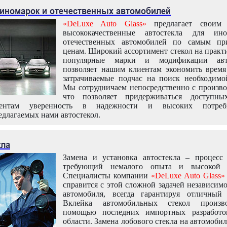
 иномарок и отечественных автомобилей
«DeLuxe Auto Glass»
предлагает своим 
высококачественные автостекла для ин
отечественных автомобилей по самым пр
ценам. Широкий ассортимент стекол на практ
популярные марки и модификации авт
позволяет нашим клиентам экономить время
затрачиваемые подчас на поиск необходимо
Мы сотрудничаем непосредственно с произво
что позволяет придерживаться доступн
иентам уверенность в надежности и высоких потреби
едлагаемых нами автостекол.
кла
Замена и установка автостекла – процесс
требующий немалого опыта и высокой т
Специалисты компании
«DeLuxe Auto Glass»
справится с этой сложной задачей независим
автомобиля, всегда гарантируя отличный р
Вклейка автомобильных стекол произв
помощью последних импортных разработо
области. Замена лобового стекла на автомоби