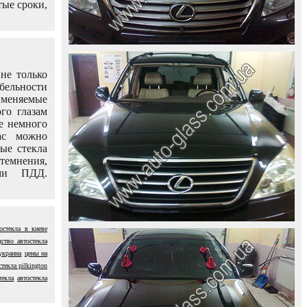
тые сроки,
не только
абельности
именяемые
го глазам
е немного
ас можно
вые стекла
темнения,
ями ПДД.
тостекла в киеве
ство автостекла
 украина
цены на
стекла pilkington
текла
автостекла