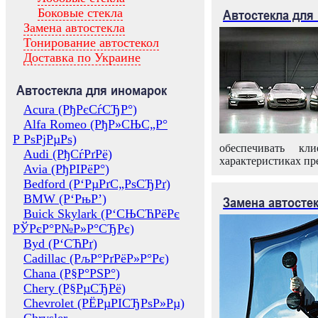
Боковые стекла
Автостекла для
Замена автостекла
Тонирование автостекол
Доставка по Украине
Автостекла для иномарок
Acura (РђРєСѓСЂР°)
Alfa Romeo (РђР»СЊС„Р°
Р РѕРјРµРѕ)
обеспечивать кл
Audi (РђСѓРґРё)
характеристиках пр
Avia (РђРІРёР°)
Bedford (Р‘РµРґС„РѕСЂРґ)
BMW (Р‘РњР’)
Замена автосте
Buick Skylark (Р‘СЊСЋРёРє
РЎРєР°Р№Р»Р°СЂРє)
Byd (Р‘СЋРґ)
Cadillac (РљР°РґРёР»Р°Рє)
Chana (Р§Р°РЅР°)
Chery (Р§РµСЂРё)
Chevrolet (РЁРµРІСЂРѕР»Рµ)