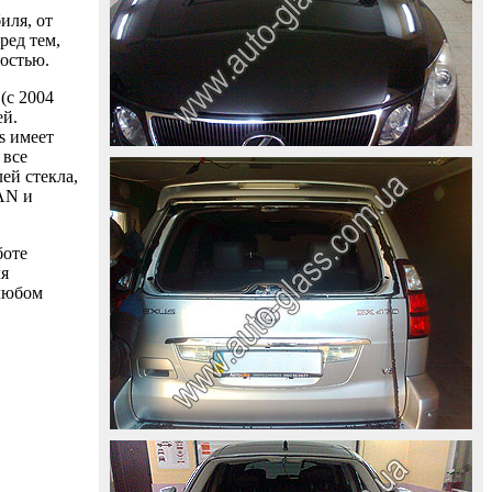
иля, от
ред тем,
ностью.
(с 2004
ей.
s имеет
 все
ей стекла,
AAN и
боте
ля
 любом