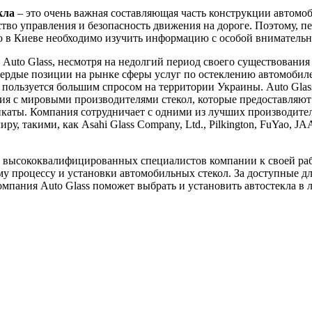
кла
– это очень важная составляющая часть конструкции автомоб
ство управления и безопасность движения на дороге. Поэтому, пе
ло в Киеве необходимо изучить информацию с особой вниматель
Auto Glass, несмотря на недолгий период своего существования 
вердые позиции на рынке сферы услуг по остеклению автомобил
пользуется большим спросом на территории Украины. Auto Glas
я с мировыми производителями стекол, которые предоставляют
каты. Компания сотрудничает с одними из лучших производител
ру, такими, как Asahi Glass Company, Ltd., Pilkington, FuYao, J
 высококвалифицированных специалистов компании к своей ра
у процессу и установки автомобильных стекол. За доступные д
мпания Auto Glass поможет выбрать и установить автостекла в