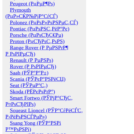
Peugeot (РџРµР¶Рѕ)
Plymouth
(РџР»СЌР№РјР°СѓСЃ)
Polonez (РџРѕР»РѕРЅРµС‚СЃ)
Pontiac (РџРѕРЅС‚РёР°Рє)
Porsche (РџРѕСЂС€Рµ)
Proton (РџСЂРѕС‚РѕРЅ)
Range Rover (Р РµРЅРґР¶
Р РѕРІРµСЂ)
Renault (Р РµРЅРѕ)
Rover (Р РѕРІРµСЂ)
Saab (РЎР°Р°Р±)
Scania (РЎРєР°РЅРёСЏ)
Seat (РЎРµР°С‚)
Skoda (РЁРєРѕРґР°)
Smart Fortwo (РЎРјР°СЂС‚
Р¤РѕСЂРІРѕ)
Soueast Lioncel (РЎР°СѓРёСЃС‚
Р›РёРѕРЅСЃРµР»)
Ssang Yong (РЎР°РЅРі
Р™РѕРЅРі)