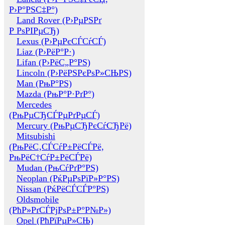
Р›Р°РЅС‡Р°)
Land Rover (Р›РµРЅРґ
Р РѕРІРµСЂ)
Lexus (Р›РµРєСЃСѓСЃ)
Liaz (Р›РёР°Р·)
Lifan (Р›РёС„Р°РЅ)
Lincoln (Р›РёРЅРєРѕР»СЊРЅ)
Man (РњР°РЅ)
Mazda (РњР°Р·РґР°)
Mercedes
(РњРµСЂСЃРµРґРµСЃ)
Mercury (РњРµСЂРєСѓСЂРё)
Mitsubishi
(РњРёС‚СЃСѓР±РёСЃРё,
РњРёС†СѓР±РёСЃРё)
Mudan (РњСѓРґР°РЅ)
Neoplan (РќРµРѕРїР»Р°РЅ)
Nissan (РќРёСЃСЃР°РЅ)
Oldsmobile
(РћР»РґСЃРјРѕР±Р°Р№Р»)
Opel (РћРїРµР»СЊ)