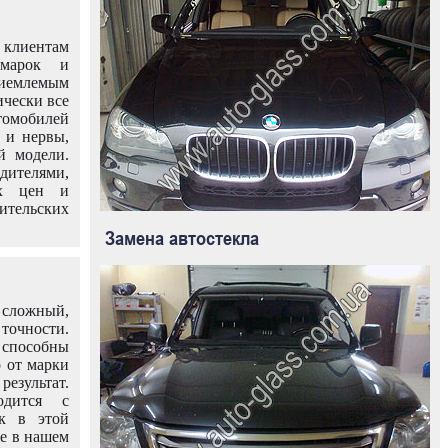
клиентам
омарок и
иемлемым
ически все
омобилей
 и нервы,
й модели.
дителями,
ых цен и
тельских
Замена автостекла
 сложный,
очности.
способны
о от марки
езультат.
одится с
к в этой
ле в нашем