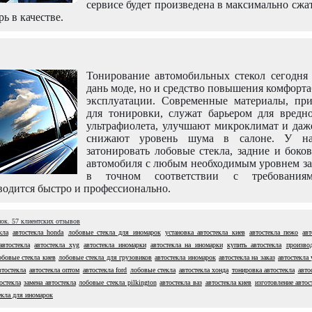
сервисе будет произведена в максимально сжа
рь в качестве.
Тонирование автомобильных стекол сегодня 
дань моде, но и средство повышения комфорт
эксплуатации. Современные материалы, пр
для тонировки, служат барьером для вредно
ультрафиолета, улучшают микроклимат и даж
снижают уровень шума в салоне. У н
затонировать лобовые стекла, задние и боко
автомобиля с любым необходимым уровнем за
в точном соответствии с требовани
одится быстро и профессионально.
нок.
57
клиентских отзывов
кла
автостекла honda
лобовые стекла для иномарок
установка автостекла киев
автостекла пежо
ав
автостекла
автостекла xyg
автостекла иномарки
автостекла на иномарки
купить автостекла
производ
обовые стекла киев
лобовые стекла для грузовиков
автостекла иномарок
автостекла на заказ
автостекла
втостекла
автостекла оптом
автостекла ford
лобовые стекла
автостекла хонда
тонировка автостекла
авто
остекла
замена автостекла
лобовые стекла pilkington
автостекла ваз
автостекла киев
изготовление автос
екла для иномарок