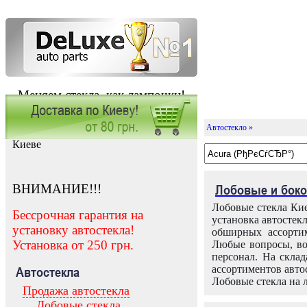
Меняем стекла, как лампочки!
Автостекло »
Заказать установку автостекла в
Киеве
ВНИМАНИЕ!!!
Лобовые и боко
Лобовые стекла Кие
Бессрочная гарантия на
установка автостек
установку автостекла!
обширных ассортим
Установка от 250 грн.
Любые вопросы, во
персонал. На скла
ассортиментов автос
Автостекла
Лобовые стекла на 
Продажа автостекла
Лобовые стекла