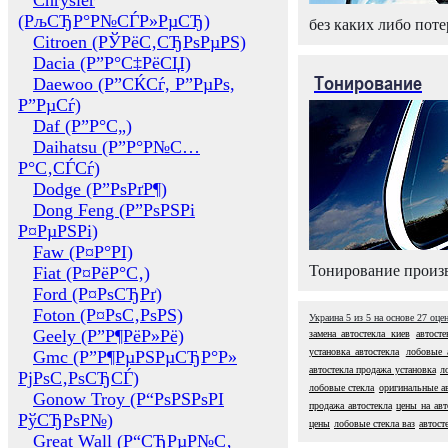
Chrysler
(РљСЂР°Р№СЃР»РµСЂ)
без каких либо поте
Citroen (РЎРёС‚СЂРѕРµРЅ)
Dacia (Р”Р°С‡РёСЏ)
Тонирование
Daewoo (Р”СЌСѓ, Р”РµРѕ,
Р”РµСѓ)
Daf (Р”Р°С„)
Daihatsu (Р”Р°Р№С…
Р°С‚СЃСѓ)
Dodge (Р”РѕРґР¶)
Dong Feng (Р”РѕРЅРі
Р¤РµРЅРі)
Faw (Р¤Р°РІ)
Тонирование произв
Fiat (Р¤РёР°С‚)
Ford (Р¤РѕСЂРґ)
Foton (Р¤РѕС‚РѕРЅ)
Украина
5
из
5
на основе
27
оце
Geely (Р”Р¶РёР»Рё)
замена автостекла киев
автосте
установка автостекла
лобовые 
Gmc (Р”Р¶РµРЅРµСЂР°Р»
автостекла продажа установка
л
РјРѕС‚РѕСЂСЃ)
лобовые стекла
оригинальные а
Gonow Troy (Р“РѕРЅРѕРІ
продажа автостекла
цены на авт
РўСЂРѕР№)
цены
лобовые стекла ваз
автост
Great Wall (Р“СЂРµР№С‚