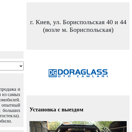
г. Киев, ул. Бориспольская 40 и 44
(возле м. Бориспольская)
 продажа и
н из самых
омобилей.
ш опытный
Установка с выездом
х больших
тостекла).
обили.