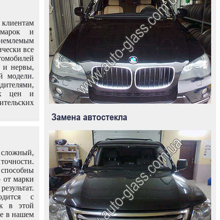
клиентам
омарок и
иемлемым
ически все
омобилей
 и нервы,
й модели.
дителями,
ых цен и
тельских
Замена автостекла
 сложный,
очности.
способны
о от марки
езультат.
одится с
к в этой
ле в нашем