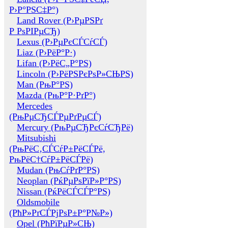
Р›Р°РЅС‡Р°)
Land Rover (Р›РµРЅРґ
Р РѕРІРµСЂ)
Lexus (Р›РµРєСЃСѓСЃ)
Liaz (Р›РёР°Р·)
Lifan (Р›РёС„Р°РЅ)
Lincoln (Р›РёРЅРєРѕР»СЊРЅ)
Man (РњР°РЅ)
Mazda (РњР°Р·РґР°)
Mercedes
(РњРµСЂСЃРµРґРµСЃ)
Mercury (РњРµСЂРєСѓСЂРё)
Mitsubishi
(РњРёС‚СЃСѓР±РёСЃРё,
РњРёС†СѓР±РёСЃРё)
Mudan (РњСѓРґР°РЅ)
Neoplan (РќРµРѕРїР»Р°РЅ)
Nissan (РќРёСЃСЃР°РЅ)
Oldsmobile
(РћР»РґСЃРјРѕР±Р°Р№Р»)
Opel (РћРїРµР»СЊ)