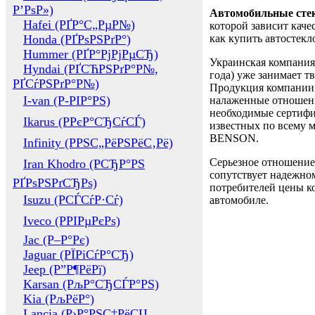
Р’РѕР»)
Автомобильные сте
Hafei (РҐР°С„РµР№)
которой зависит каче
Honda (РҐРѕРЅРґР°)
как купить автостек
Hummer (РҐР°РјРјРµСЂ)
Украинская компания 
Hyndai (РҐСЋРЅРґР°Р№,
года) уже занимает т
РҐСѓРЅРґР°Р№)
Продукция компании 
I-van (Р-РІР°РЅ)
налаженные отношени
необходимые сертифи
Ikarus (РРєР°СЂСѓСЃ)
известных по всему ми
BENSON.
Infinity (РРЅС„РёРЅРёС‚Рё)
Серьезное отношение
Iran Khodro (РСЂР°РЅ
сопутствует надежном
РҐРѕРЅРґСЂРѕ)
потребителей цены ко
Isuzu (РСЃСѓР·Сѓ)
автомобиле.
Iveco (РРІРµРєРѕ)
Jac (Р–Р°Рє)
Jaguar (РЇРіСѓР°СЂ)
Jeep (Р”Р¶РёРї)
Karsan (РљР°СЂСЃР°РЅ)
Kia (РљРёР°)
Lancia (Р›Р°РЅС‡РёСЏ,