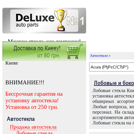
Меняем стекла, как лампочки!
Автостекло »
Заказать установку автостекла в
Киеве
ВНИМАНИЕ!!!
Лобовые и боко
Лобовые стекла Кие
Бессрочная гарантия на
установка автостек
установку автостекла!
обширных ассортим
Установка от 250 грн.
Любые вопросы, во
персонал. На скла
ассортиментов автос
Автостекла
Лобовые стекла на 
Продажа автостекла
Лобовые стекла