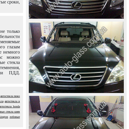
тые сроки,
не только
абельности
именяемые
го глазам
е немного
ас можно
вые стекла
темнения,
ями ПДД.
автостекла пежо
кла
автостекла в
автостекла honda
вые стекла киев
kington
лобовые