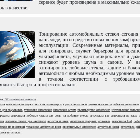
сервисе будет произведена в максимально сжа
рь в качестве.
Тонирование автомобильных стекол сегодня 
дань моде, но и средство повышения комфорт
эксплуатации. Современные материалы, пр
для тонировки, служат барьером для вредно
ультрафиолета, улучшают микроклимат и даж
снижают уровень шума в салоне. У н
затонировать лобовые стекла, задние и боко
автомобиля с любым необходимым уровнем за
в точном соответствии с требовани
одится быстро и профессионально.
нок.
57
клиентских отзывов
екла
автостекла иномарки
автостекла иномарок
купить автостекла
замена автостекла
лобовые автостекла
а для грузовиков
установка автостекла
автостекла оптом
производство автостекла
изготовление автосте
родажа автостекла
лобовые стекла ваз
цены на лобовые стекла
автостекла ваз
автостекла на заказ
кла
лобовые стекла для иномарок
автостекла киев
автостекла продажа установка
автостекла ford
лобо
стекла на иномарки
установка автостекла киев
оригинальные автостекла
автостекла цены
автостекла pil
овка автостекла