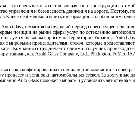
кла
– это очень важная составляющая часть конструкции автомоб
ство управления и безопасность движения на дороге. Поэтому, пе
ло в Киеве необходимо изучить информацию с особой вниматель
Auto Glass, несмотря на недолгий период своего существования 
вердые позиции на рынке сферы услуг по остеклению автомобил
пользуется большим спросом на территории Украины. Auto Glas
я с мировыми производителями стекол, которые предоставляют
каты. Компания сотрудничает с одними из лучших производител
ру, такими, как Asahi Glass Company, Ltd., Pilkington, FuYao, J
 высококвалифицированных специалистов компании к своей ра
у процессу и установки автомобильных стекол. За доступные д
мпания Auto Glass поможет выбрать и установить автостекла в