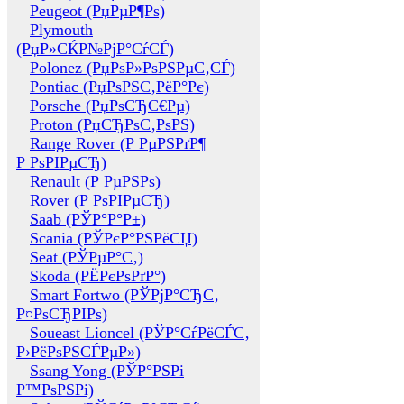
Peugeot (РџРµР¶Рѕ)
Plymouth
(РџР»СЌР№РјР°СѓСЃ)
Polonez (РџРѕР»РѕРЅРµС‚СЃ)
Pontiac (РџРѕРЅС‚РёР°Рє)
Porsche (РџРѕСЂС€Рµ)
Proton (РџСЂРѕС‚РѕРЅ)
Range Rover (Р РµРЅРґР¶
Р РѕРІРµСЂ)
Renault (Р РµРЅРѕ)
Rover (Р РѕРІРµСЂ)
Saab (РЎР°Р°Р±)
Scania (РЎРєР°РЅРёСЏ)
Seat (РЎРµР°С‚)
Skoda (РЁРєРѕРґР°)
Smart Fortwo (РЎРјР°СЂС‚
Р¤РѕСЂРІРѕ)
Soueast Lioncel (РЎР°СѓРёСЃС‚
Р›РёРѕРЅСЃРµР»)
Ssang Yong (РЎР°РЅРі
Р™РѕРЅРі)