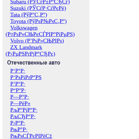
Subaru (РЎСѓР±Р°СЂСѓ)
Suzuki (РЎСѓР·СѓРєРё)
Tata (РўР°С‚Р°)
Toyota (РўРѕР№РѕС‚Р°)
Volkswagen
(Р¤РѕР»СЊРєСЃРІР°РіРµРЅ)
Volvo (Р’РѕР»СЊРІРѕ)
ZX Landmark
(Р›РµРЅРґРјР°СЂРє)
Отечественные авто
Р‘Р°Р·
Р‘РѕРіРґР°РЅ
Р’Р°Р·
Р“Р°Р·
Р—Р°Р·
Р—РёР»
РљР°РјР°Р·
РљСЂР°Р·
Р›Р°Р·
РњР°Р·
РњРѕСЃРєРІРёС‡