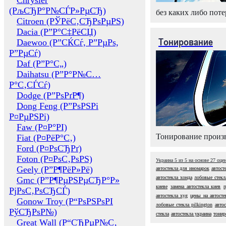
Chrysler
(РљСЂР°Р№СЃР»РµСЂ)
без каких либо поте
Citroen (РЎРёС‚СЂРѕРµРЅ)
Dacia (Р”Р°С‡РёСЏ)
Тонирование
Daewoo (Р”СЌСѓ, Р”РµРѕ,
Р”РµСѓ)
Daf (Р”Р°С„)
Daihatsu (Р”Р°Р№С…
Р°С‚СЃСѓ)
Dodge (Р”РѕРґР¶)
Dong Feng (Р”РѕРЅРі
Р¤РµРЅРі)
Faw (Р¤Р°РІ)
Тонирование произв
Fiat (Р¤РёР°С‚)
Ford (Р¤РѕСЂРґ)
Foton (Р¤РѕС‚РѕРЅ)
Украина
5
из
5
на основе
27
оце
Geely (Р”Р¶РёР»Рё)
автостекла для иномарок
автост
автостекла хонда
лобовые стекл
Gmc (Р”Р¶РµРЅРµСЂР°Р»
киеве
замена автостекла киев
п
РјРѕС‚РѕСЂСЃ)
автостекла xyg
цены на автосте
Gonow Troy (Р“РѕРЅРѕРІ
лобовые стекла pilkington
авто
РўСЂРѕР№)
стекла
автостекла украина
тонир
Great Wall (Р“СЂРµР№С‚