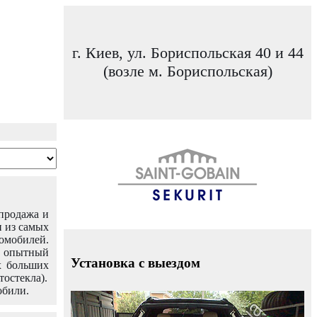
г. Киев, ул. Бориспольская 40 и 44
(возле м. Бориспольская)
 продажа и
н из самых
омобилей.
ш опытный
Установка с выездом
х больших
тостекла).
обили.