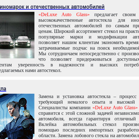
 иномарок и отечественных автомобилей
«DeLuxe Auto Glass»
предлагает своим 
высококачественные автостекла для ин
отечественных автомобилей по самым пр
ценам. Широкий ассортимент стекол на практ
популярные марки и модификации авт
позволяет нашим клиентам экономить время
затрачиваемые подчас на поиск необходимо
Мы сотрудничаем непосредственно с произво
что позволяет придерживаться доступн
иентам уверенность в надежности и высоких потреби
едлагаемых нами автостекол.
кла
Замена и установка автостекла – процесс
требующий немалого опыта и высокой т
Специалисты компании
«DeLuxe Auto Glass»
справится с этой сложной задачей независим
автомобиля, всегда гарантируя отличный р
Вклейка автомобильных стекол произв
помощью последних импортных разработо
области. Замена лобового стекла на автомоби