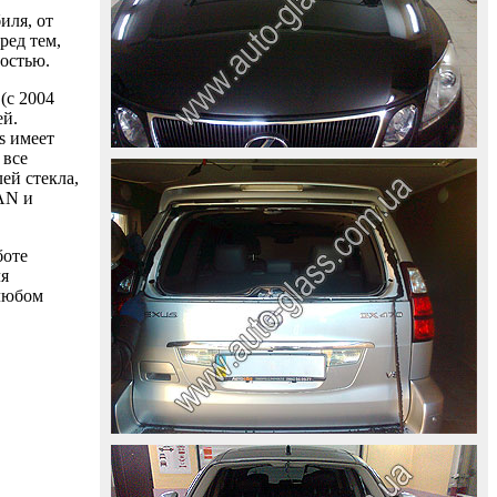
иля, от
ред тем,
ностью.
(с 2004
ей.
s имеет
 все
ей стекла,
AAN и
боте
ля
 любом