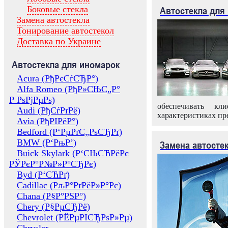
Боковые стекла
Автостекла для
Замена автостекла
Тонирование автостекол
Доставка по Украине
Автостекла для иномарок
Acura (РђРєСѓСЂР°)
Alfa Romeo (РђР»СЊС„Р°
Р РѕРјРµРѕ)
обеспечивать кл
Audi (РђСѓРґРё)
характеристиках пр
Avia (РђРІРёР°)
Bedford (Р‘РµРґС„РѕСЂРґ)
BMW (Р‘РњР’)
Замена автосте
Buick Skylark (Р‘СЊСЋРёРє
РЎРєР°Р№Р»Р°СЂРє)
Byd (Р‘СЋРґ)
Cadillac (РљР°РґРёР»Р°Рє)
Chana (Р§Р°РЅР°)
Chery (Р§РµСЂРё)
Chevrolet (РЁРµРІСЂРѕР»Рµ)