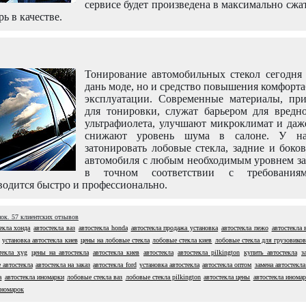
сервисе будет произведена в максимально сжа
рь в качестве.
Тонирование автомобильных стекол сегодня 
дань моде, но и средство повышения комфорт
эксплуатации. Современные материалы, пр
для тонировки, служат барьером для вредно
ультрафиолета, улучшают микроклимат и даж
снижают уровень шума в салоне. У н
затонировать лобовые стекла, задние и боко
автомобиля с любым необходимым уровнем за
в точном соответствии с требовани
одится быстро и профессионально.
нок.
57
клиентских отзывов
екла хонда
автостекла ваз
автостекла honda
автостекла продажа установка
автостекла пежо
автостекла 
установка автостекла киев
цены на лобовые стекла
лобовые стекла киев
лобовые стекла для грузовиков
текла xyg
цены на автостекла
автостекла киев
автостекла
автостекла pilkington
купить автостекла
з
 автостекла
автостекла на заказ
автостекла ford
установка автостекла
автостекла оптом
замена автостекла
а
автостекла иномарки
лобовые стекла ваз
лобовые стекла pilkington
автостекла цены
автостекла инома
иномарок