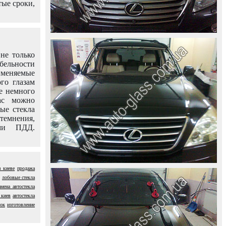
тые сроки,
не только
абельности
именяемые
го глазам
е немного
ас можно
вые стекла
темнения,
ями ПДД.
в киеве
продажа
лобовые стекла
амена автостекла
 киев
автостекла
рок
изготовление