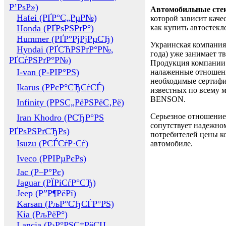
Р’РѕР»)
Автомобильные сте
Hafei (РҐР°С„РµР№)
которой зависит каче
Honda (РҐРѕРЅРґР°)
как купить автостек
Hummer (РҐР°РјРјРµСЂ)
Украинская компания 
Hyndai (РҐСЋРЅРґР°Р№,
года) уже занимает т
РҐСѓРЅРґР°Р№)
Продукция компании 
I-van (Р-РІР°РЅ)
налаженные отношени
необходимые сертифи
Ikarus (РРєР°СЂСѓСЃ)
известных по всему ми
BENSON.
Infinity (РРЅС„РёРЅРёС‚Рё)
Серьезное отношение
Iran Khodro (РСЂР°РЅ
сопутствует надежном
РҐРѕРЅРґСЂРѕ)
потребителей цены ко
Isuzu (РСЃСѓР·Сѓ)
автомобиле.
Iveco (РРІРµРєРѕ)
Jac (Р–Р°Рє)
Jaguar (РЇРіСѓР°СЂ)
Jeep (Р”Р¶РёРї)
Karsan (РљР°СЂСЃР°РЅ)
Kia (РљРёР°)
Lancia (Р›Р°РЅС‡РёСЏ,