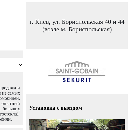
г. Киев, ул. Бориспольская 40 и 44
(возле м. Бориспольская)
 продажа и
н из самых
омобилей.
ш опытный
Установка с выездом
х больших
тостекла).
обили.