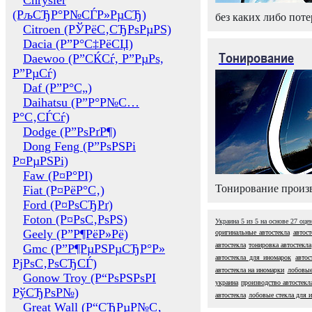
Chrysler
(РљСЂР°Р№СЃР»РµСЂ)
без каких либо поте
Citroen (РЎРёС‚СЂРѕРµРЅ)
Dacia (Р”Р°С‡РёСЏ)
Тонирование
Daewoo (Р”СЌСѓ, Р”РµРѕ,
Р”РµСѓ)
Daf (Р”Р°С„)
Daihatsu (Р”Р°Р№С…
Р°С‚СЃСѓ)
Dodge (Р”РѕРґР¶)
Dong Feng (Р”РѕРЅРі
Р¤РµРЅРі)
Faw (Р¤Р°РІ)
Тонирование произв
Fiat (Р¤РёР°С‚)
Ford (Р¤РѕСЂРґ)
Foton (Р¤РѕС‚РѕРЅ)
Украина
5
из
5
на основе
27
оце
Geely (Р”Р¶РёР»Рё)
оригинальные автостекла
автост
автостекла
тонировка автостекла
Gmc (Р”Р¶РµРЅРµСЂР°Р»
автостекла для иномарок
автос
РјРѕС‚РѕСЂСЃ)
автостекла на иномарки
лобовые
Gonow Troy (Р“РѕРЅРѕРІ
украина
производство автостекл
РўСЂРѕР№)
автостекла
лобовые стекла для 
Great Wall (Р“СЂРµР№С‚