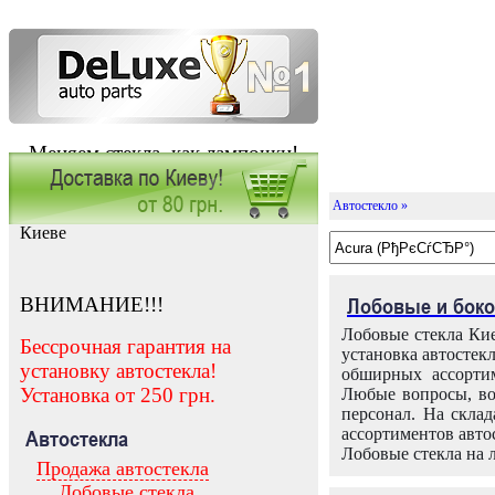
Меняем стекла, как лампочки!
Автостекло »
Заказать установку автостекла в
Киеве
ВНИМАНИЕ!!!
Лобовые и боко
Лобовые стекла Кие
Бессрочная гарантия на
установка автостек
установку автостекла!
обширных ассортим
Установка от 250 грн.
Любые вопросы, во
персонал. На скла
ассортиментов автос
Автостекла
Лобовые стекла на 
Продажа автостекла
Лобовые стекла