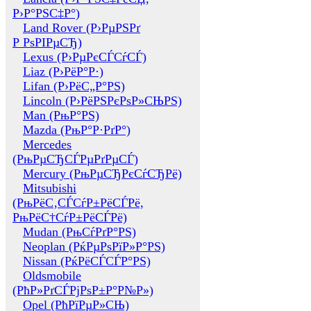
Р›Р°РЅС‡Р°)
Land Rover (Р›РµРЅРґ
Р РѕРІРµСЂ)
Lexus (Р›РµРєСЃСѓСЃ)
Liaz (Р›РёР°Р·)
Lifan (Р›РёС„Р°РЅ)
Lincoln (Р›РёРЅРєРѕР»СЊРЅ)
Man (РњР°РЅ)
Mazda (РњР°Р·РґР°)
Mercedes
(РњРµСЂСЃРµРґРµСЃ)
Mercury (РњРµСЂРєСѓСЂРё)
Mitsubishi
(РњРёС‚СЃСѓР±РёСЃРё,
РњРёС†СѓР±РёСЃРё)
Mudan (РњСѓРґР°РЅ)
Neoplan (РќРµРѕРїР»Р°РЅ)
Nissan (РќРёСЃСЃР°РЅ)
Oldsmobile
(РћР»РґСЃРјРѕР±Р°Р№Р»)
Opel (РћРїРµР»СЊ)