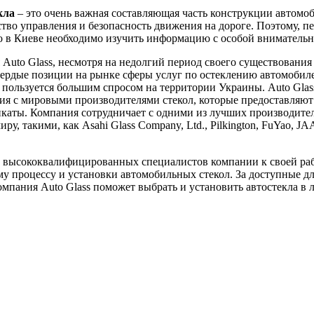
кла
– это очень важная составляющая часть конструкции автомоб
ство управления и безопасность движения на дороге. Поэтому, пе
ло в Киеве необходимо изучить информацию с особой вниматель
Auto Glass, несмотря на недолгий период своего существования 
вердые позиции на рынке сферы услуг по остеклению автомобил
пользуется большим спросом на территории Украины. Auto Glas
я с мировыми производителями стекол, которые предоставляют
каты. Компания сотрудничает с одними из лучших производител
ру, такими, как Asahi Glass Company, Ltd., Pilkington, FuYao, J
 высококвалифицированных специалистов компании к своей ра
у процессу и установки автомобильных стекол. За доступные д
мпания Auto Glass поможет выбрать и установить автостекла в