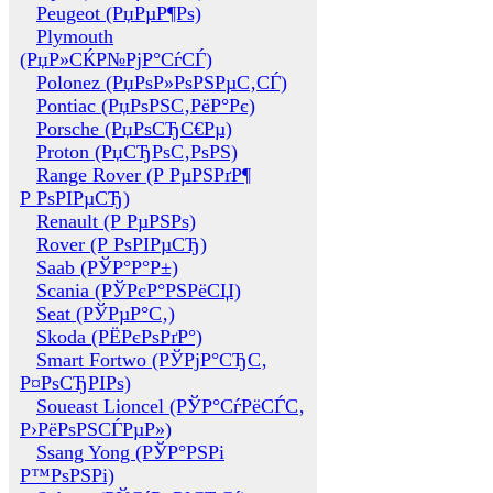
Peugeot (РџРµР¶Рѕ)
Plymouth
(РџР»СЌР№РјР°СѓСЃ)
Polonez (РџРѕР»РѕРЅРµС‚СЃ)
Pontiac (РџРѕРЅС‚РёР°Рє)
Porsche (РџРѕСЂС€Рµ)
Proton (РџСЂРѕС‚РѕРЅ)
Range Rover (Р РµРЅРґР¶
Р РѕРІРµСЂ)
Renault (Р РµРЅРѕ)
Rover (Р РѕРІРµСЂ)
Saab (РЎР°Р°Р±)
Scania (РЎРєР°РЅРёСЏ)
Seat (РЎРµР°С‚)
Skoda (РЁРєРѕРґР°)
Smart Fortwo (РЎРјР°СЂС‚
Р¤РѕСЂРІРѕ)
Soueast Lioncel (РЎР°СѓРёСЃС‚
Р›РёРѕРЅСЃРµР»)
Ssang Yong (РЎР°РЅРі
Р™РѕРЅРі)