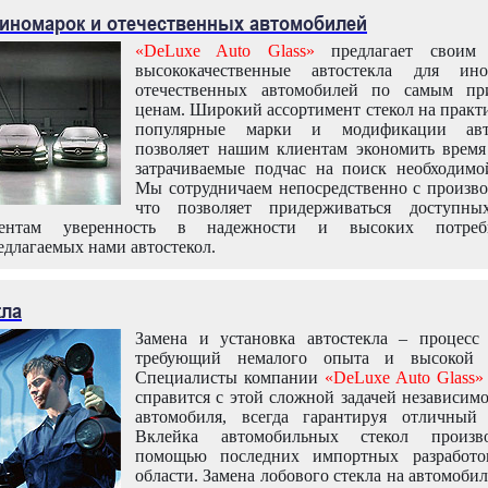
 иномарок и отечественных автомобилей
«DeLuxe Auto Glass»
предлагает своим 
высококачественные автостекла для ин
отечественных автомобилей по самым пр
ценам. Широкий ассортимент стекол на практ
популярные марки и модификации авт
позволяет нашим клиентам экономить время
затрачиваемые подчас на поиск необходимо
Мы сотрудничаем непосредственно с произво
что позволяет придерживаться доступн
иентам уверенность в надежности и высоких потреби
едлагаемых нами автостекол.
кла
Замена и установка автостекла – процесс
требующий немалого опыта и высокой т
Специалисты компании
«DeLuxe Auto Glass»
справится с этой сложной задачей независим
автомобиля, всегда гарантируя отличный р
Вклейка автомобильных стекол произв
помощью последних импортных разработо
области. Замена лобового стекла на автомоби