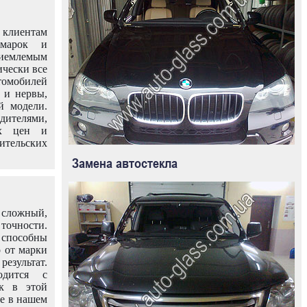
клиентам
омарок и
иемлемым
ически все
омобилей
 и нервы,
й модели.
дителями,
ых цен и
тельских
Замена автостекла
 сложный,
очности.
способны
о от марки
езультат.
одится с
к в этой
ле в нашем