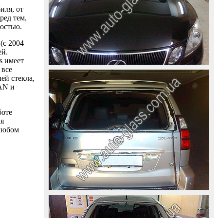
иля, от
ред тем,
ностью.
(с 2004
ей.
s имеет
 все
ей стекла,
AAN и
боте
ля
 любом