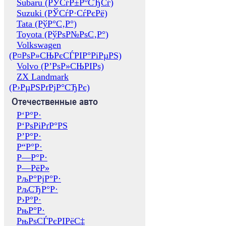
Subaru (РЎСѓР±Р°СЂСѓ)
Suzuki (РЎСѓР·СѓРєРё)
Tata (РўР°С‚Р°)
Toyota (РўРѕР№РѕС‚Р°)
Volkswagen
(Р¤РѕР»СЊРєСЃРІР°РіРµРЅ)
Volvo (Р’РѕР»СЊРІРѕ)
ZX Landmark
(Р›РµРЅРґРјР°СЂРє)
Отечественные авто
Р‘Р°Р·
Р‘РѕРіРґР°РЅ
Р’Р°Р·
Р“Р°Р·
Р—Р°Р·
Р—РёР»
РљР°РјР°Р·
РљСЂР°Р·
Р›Р°Р·
РњР°Р·
РњРѕСЃРєРІРёС‡