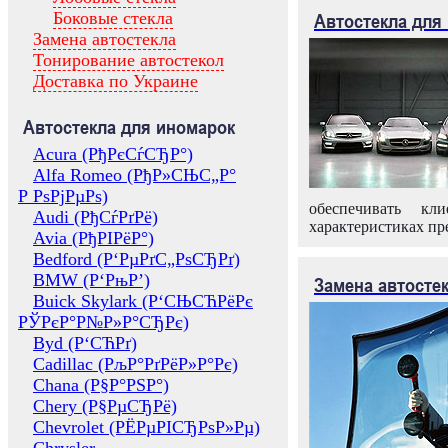
Боковые стекла
Автостекла для
Замена автостекла
Тонирование автостекол
Доставка по Украине
Автостекла для иномарок
Acura (РђРєСѓСЂР°)
Alfa Romeo (РђР»СЊС„Р°
Р РѕРјРµРѕ)
обеспечивать кл
Audi (РђСѓРґРё)
характеристиках пр
Avia (РђРІРёР°)
Bedford (Р‘РµРґС„РѕСЂРґ)
BMW (Р‘РњР’)
Замена автосте
Buick Skylark (Р‘СЊСЋРёРє
РЎРєР°Р№Р»Р°СЂРє)
Byd (Р‘СЋРґ)
Cadillac (РљР°РґРёР»Р°Рє)
Chana (Р§Р°РЅР°)
Chery (Р§РµСЂРё)
Chevrolet (РЁРµРІСЂРѕР»Рµ)