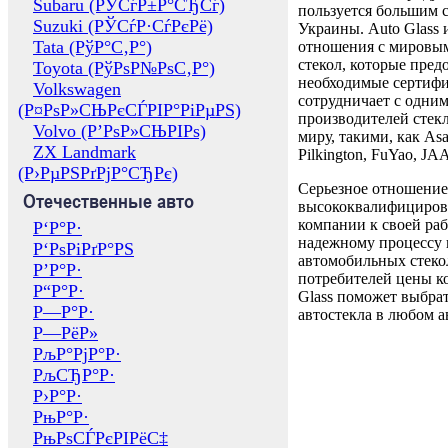
Subaru (РЎСѓР±Р°СЂСѓ)
пользуется большим 
Suzuki (РЎСѓР·СѓРєРё)
Украины. Auto Glass
Tata (РўР°С‚Р°)
отношения с мировы
стекол, которые пред
Toyota (РўРѕР№РѕС‚Р°)
необходимые сертиф
Volkswagen
сотрудничает с одни
(Р¤РѕР»СЊРєСЃРІР°РіРµРЅ)
производителей стекл
Volvo (Р’РѕР»СЊРІРѕ)
миру, такими, как Asa
ZX Landmark
Pilkington, FuYao, 
(Р›РµРЅРґРјР°СЂРє)
Серьезное отношение
Отечественные авто
высококвалифициров
компании к своей раб
Р‘Р°Р·
надежному процессу 
Р‘РѕРіРґР°РЅ
автомобильных стекол
Р’Р°Р·
потребителей цены к
Р“Р°Р·
Glass поможет выбрат
Р—Р°Р·
автостекла в любом а
Р—РёР»
РљР°РјР°Р·
РљСЂР°Р·
Р›Р°Р·
РњР°Р·
РњРѕСЃРєРІРёС‡