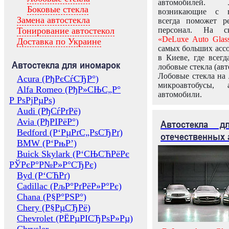
автомобилей.
Боковые стекла
возникающие с в
Замена автостекла
всегда поможет 
Тонирование автостекол
персонал. На ск
«DeLuxe Auto Glas
Доставка по Украине
самых больших ассо
в Киеве, где всег
Автостекла для иномарок
лобовые стекла (авт
Лобовые стекла на 
Acura (РђРєСѓСЂР°)
микроавтобусы, 
Alfa Romeo (РђР»СЊС„Р°
автомобили.
Р РѕРјРµРѕ)
Audi (РђСѓРґРё)
Avia (РђРІРёР°)
Автостекла 
Bedford (Р‘РµРґС„РѕСЂРґ)
отечественных 
BMW (Р‘РњР’)
Buick Skylark (Р‘СЊСЋРёРє
РЎРєР°Р№Р»Р°СЂРє)
Byd (Р‘СЋРґ)
Cadillac (РљР°РґРёР»Р°Рє)
Chana (Р§Р°РЅР°)
Chery (Р§РµСЂРё)
Chevrolet (РЁРµРІСЂРѕР»Рµ)