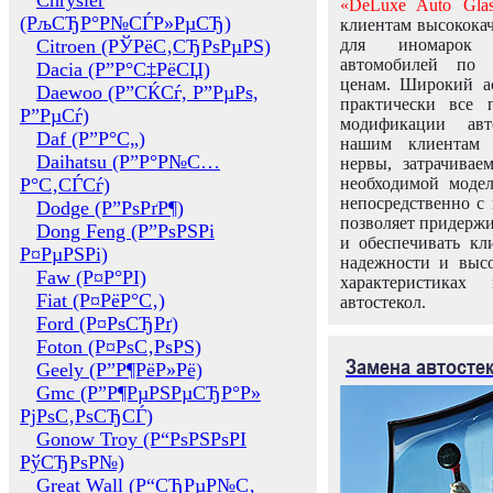
Chrysler
«DeLuxe Auto Glas
(РљСЂР°Р№СЃР»РµСЂ)
клиентам высококач
Citroen (РЎРёС‚СЂРѕРµРЅ)
для иномарок 
автомобилей по
Dacia (Р”Р°С‡РёСЏ)
ценам. Широкий ас
Daewoo (Р”СЌСѓ, Р”РµРѕ,
практически все 
Р”РµСѓ)
модификации авт
Daf (Р”Р°С„)
нашим клиентам 
Daihatsu (Р”Р°Р№С…
нервы, затрачивае
Р°С‚СЃСѓ)
необходимой моде
непосредственно с 
Dodge (Р”РѕРґР¶)
позволяет придержи
Dong Feng (Р”РѕРЅРі
и обеспечивать кл
Р¤РµРЅРі)
надежности и высо
Faw (Р¤Р°РІ)
характеристиках
Fiat (Р¤РёР°С‚)
автостекол.
Ford (Р¤РѕСЂРґ)
Foton (Р¤РѕС‚РѕРЅ)
Замена автосте
Geely (Р”Р¶РёР»Рё)
Gmc (Р”Р¶РµРЅРµСЂР°Р»
РјРѕС‚РѕСЂСЃ)
Gonow Troy (Р“РѕРЅРѕРІ
РўСЂРѕР№)
Great Wall (Р“СЂРµР№С‚