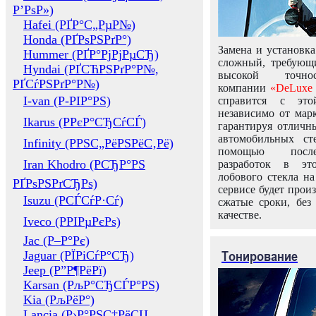
Р’РѕР»)
Hafei (РҐР°С„РµР№)
Honda (РҐРѕРЅРґР°)
Замена и установка
Hummer (РҐР°РјРјРµСЂ)
сложный, требующ
Hyndai (РҐСЋРЅРґР°Р№,
высокой точно
РҐСѓРЅРґР°Р№)
компании
«DeLuxe 
I-van (Р-РІР°РЅ)
справится с это
независимо от марк
Ikarus (РРєР°СЂСѓСЃ)
гарантируя отличны
автомобильных ст
Infinity (РРЅС„РёРЅРёС‚Рё)
помощью посл
Iran Khodro (РСЂР°РЅ
разработок в эт
лобового стекла н
РҐРѕРЅРґСЂРѕ)
сервисе будет прои
Isuzu (РСЃСѓР·Сѓ)
сжатые сроки, без
качестве.
Iveco (РРІРµРєРѕ)
Jac (Р–Р°Рє)
Тонирование
Jaguar (РЇРіСѓР°СЂ)
Jeep (Р”Р¶РёРї)
Karsan (РљР°СЂСЃР°РЅ)
Kia (РљРёР°)
Lancia (Р›Р°РЅС‡РёСЏ,