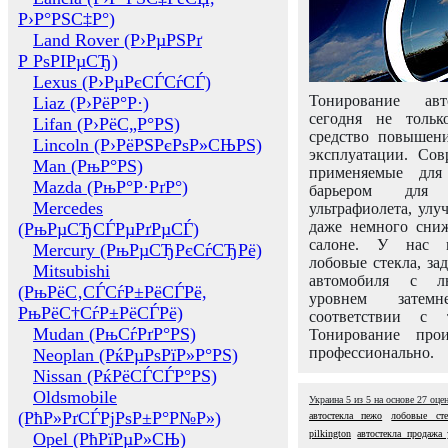
Р›Р°РЅС‡Р°)
Land Rover (Р›РµРЅРґ
Р РѕРІРµСЂ)
Lexus (Р›РµРєСЃСѓСЃ)
Тонирование авт
Liaz (Р›РёР°Р·)
сегодня не толь
Lifan (Р›РёС„Р°РЅ)
средство повышени
Lincoln (Р›РёРЅРєРѕР»СЊРЅ)
эксплуатации. Сов
Man (РњР°РЅ)
применяемые для
Mazda (РњР°Р·РґР°)
барьером для 
Mercedes
ультрафиолета, ул
даже немного сни
(РњРµСЂСЃРµРґРµСЃ)
салоне. У нас м
Mercury (РњРµСЂРєСѓСЂРё)
лобовые стекла, за
Mitsubishi
автомобиля с л
(РњРёС‚СЃСѓР±РёСЃРё,
уровнем затем
РњРёС†СѓР±РёСЃРё)
соответствии с 
Mudan (РњСѓРґР°РЅ)
Тонирование про
профессионально.
Neoplan (РќРµРѕРїР»Р°РЅ)
Nissan (РќРёСЃСЃР°РЅ)
Oldsmobile
Украина
5
из
5
на основе
27
оце
(РћР»РґСЃРјРѕР±Р°Р№Р»)
автостекла пежо
лобовые сте
pilkington
автостекла продажа 
Opel (РћРїРµР»СЊ)