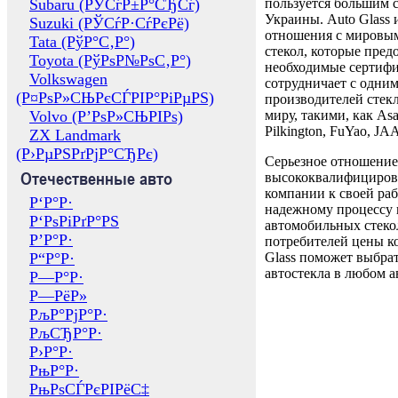
Subaru (РЎСѓР±Р°СЂСѓ)
пользуется большим 
Украины. Auto Glass
Suzuki (РЎСѓР·СѓРєРё)
отношения с мировы
Tata (РўР°С‚Р°)
стекол, которые пред
Toyota (РўРѕР№РѕС‚Р°)
необходимые сертиф
Volkswagen
сотрудничает с одни
(Р¤РѕР»СЊРєСЃРІР°РіРµРЅ)
производителей стекл
Volvo (Р’РѕР»СЊРІРѕ)
миру, такими, как Asa
Pilkington, FuYao, 
ZX Landmark
(Р›РµРЅРґРјР°СЂРє)
Серьезное отношение
Отечественные авто
высококвалифициров
компании к своей раб
Р‘Р°Р·
надежному процессу 
Р‘РѕРіРґР°РЅ
автомобильных стекол
Р’Р°Р·
потребителей цены к
Р“Р°Р·
Glass поможет выбрат
автостекла в любом а
Р—Р°Р·
Р—РёР»
РљР°РјР°Р·
РљСЂР°Р·
Р›Р°Р·
РњР°Р·
РњРѕСЃРєРІРёС‡