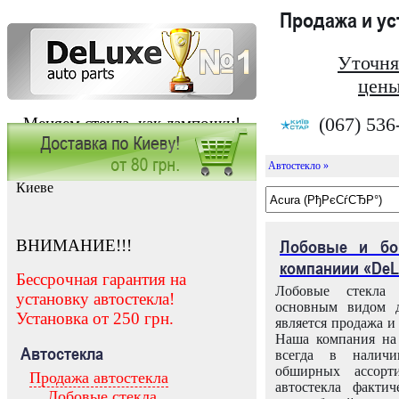
Продажа и у
Уточня
цены
(067) 536
Меняем стекла, как лампочки!
Автостекло »
Заказать установку автостекла в
Киеве
ВНИМАНИЕ!!!
Лобовые и бо
компаниии «DeL
Бессрочная гарантия на
Лобовые стекла
установку автостекла!
основным видом д
Установка от 250 грн.
является продажа и 
Наша компания на 
Автостекла
всегда в налич
обширных ассорт
Продажа автостекла
автостекла факти
Лобовые стекла