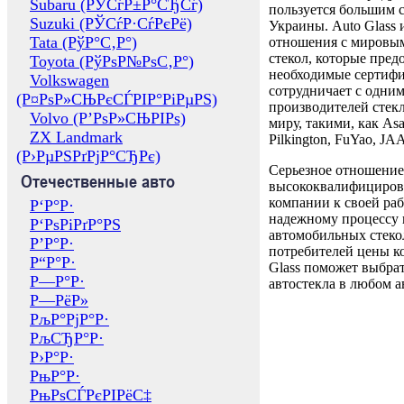
Subaru (РЎСѓР±Р°СЂСѓ)
пользуется большим 
Suzuki (РЎСѓР·СѓРєРё)
Украины. Auto Glass
Tata (РўР°С‚Р°)
отношения с мировы
стекол, которые пред
Toyota (РўРѕР№РѕС‚Р°)
необходимые сертиф
Volkswagen
сотрудничает с одни
(Р¤РѕР»СЊРєСЃРІР°РіРµРЅ)
производителей стекл
Volvo (Р’РѕР»СЊРІРѕ)
миру, такими, как Asa
ZX Landmark
Pilkington, FuYao, 
(Р›РµРЅРґРјР°СЂРє)
Серьезное отношение
Отечественные авто
высококвалифициров
компании к своей раб
Р‘Р°Р·
надежному процессу 
Р‘РѕРіРґР°РЅ
автомобильных стекол
Р’Р°Р·
потребителей цены к
Р“Р°Р·
Glass поможет выбрат
Р—Р°Р·
автостекла в любом а
Р—РёР»
РљР°РјР°Р·
РљСЂР°Р·
Р›Р°Р·
РњР°Р·
РњРѕСЃРєРІРёС‡