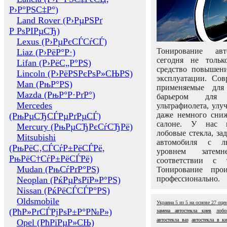
Р›Р°РЅС‡Р°)
Land Rover (Р›РµРЅРґ
Р РѕРІРµСЂ)
Lexus (Р›РµРєСЃСѓСЃ)
Тонирование авт
Liaz (Р›РёР°Р·)
сегодня не толь
Lifan (Р›РёС„Р°РЅ)
средство повышени
Lincoln (Р›РёРЅРєРѕР»СЊРЅ)
эксплуатации. Сов
Man (РњР°РЅ)
применяемые для
Mazda (РњР°Р·РґР°)
барьером для 
Mercedes
ультрафиолета, ул
даже немного сни
(РњРµСЂСЃРµРґРµСЃ)
салоне. У нас м
Mercury (РњРµСЂРєСѓСЂРё)
лобовые стекла, за
Mitsubishi
автомобиля с л
(РњРёС‚СЃСѓР±РёСЃРё,
уровнем затем
РњРёС†СѓР±РёСЃРё)
соответствии с 
Mudan (РњСѓРґР°РЅ)
Тонирование про
профессионально.
Neoplan (РќРµРѕРїР»Р°РЅ)
Nissan (РќРёСЃСЃР°РЅ)
Oldsmobile
Украина
5
из
5
на основе
27
оце
(РћР»РґСЃРјРѕР±Р°Р№Р»)
замена автостекла киев
лобо
автостекла ваз
автостекла в ки
Opel (РћРїРµР»СЊ)