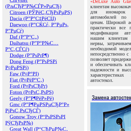
Chrysler
«DeLuxe Auto Glas
(РљСЂР°Р№СЃР»РµСЂ)
клиентам высококач
Citroen (РЎРёС‚СЂРѕРµРЅ)
для иномарок 
автомобилей по
Dacia (Р”Р°С‡РёСЏ)
ценам. Широкий ас
Daewoo (Р”СЌСѓ, Р”РµРѕ,
практически все 
Р”РµСѓ)
модификации авт
Daf (Р”Р°С„)
нашим клиентам 
Daihatsu (Р”Р°Р№С…
нервы, затрачивае
Р°С‚СЃСѓ)
необходимой моде
непосредственно с 
Dodge (Р”РѕРґР¶)
позволяет придержи
Dong Feng (Р”РѕРЅРі
и обеспечивать кл
Р¤РµРЅРі)
надежности и высо
Faw (Р¤Р°РІ)
характеристиках
Fiat (Р¤РёР°С‚)
автостекол.
Ford (Р¤РѕСЂРґ)
Foton (Р¤РѕС‚РѕРЅ)
Замена автосте
Geely (Р”Р¶РёР»Рё)
Gmc (Р”Р¶РµРЅРµСЂР°Р»
РјРѕС‚РѕСЂСЃ)
Gonow Troy (Р“РѕРЅРѕРІ
РўСЂРѕР№)
Great Wall (Р“СЂРµР№С‚