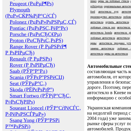
пежо
цены на лобовые стекла
Peugeot (РџРµР¶Рѕ)
pilkington
оригинальные автосте
Plymouth
ford
автостекла xyg
автост
(РџР»СЌР№РјР°СѓСЃ)
производство автостекла
лобов
Polonez (РџРѕР»РѕРЅРµС‚СЃ)
автостекла
купить автостекла
Pontiac (РџРѕРЅС‚РёР°Рє)
лобовые стекла ваз
автостекла
автостекла honda
автостекла pi
Porsche (РџРѕСЂС€Рµ)
лобовые автостекла
автостекла
Proton (РџСЂРѕС‚РѕРЅ)
цены
автостекла продажа уст
Range Rover (Р РµРЅРґР¶
замена автостекла
лобовые 
Р РѕРІРµСЂ)
автостекла
цены на автостекла
Renault (Р РµРЅРѕ)
Rover (Р РѕРІРµСЂ)
Автомобильные сте
Saab (РЎР°Р°Р±)
составляющая часть 
Scania (РЎРєР°РЅРёСЏ)
автомобиля, от котор
управления и безопа
Seat (РЎРµР°С‚)
дороге. Поэтому, пере
Skoda (РЁРєРѕРґР°)
автостекло в Киеве н
Smart Fortwo (РЎРјР°СЂС‚
информацию с особо
Р¤РѕСЂРІРѕ)
Soueast Lioncel (РЎР°СѓРёСЃС‚
Украинская компания 
на недолгий период с
Р›РёРѕРЅСЃРµР»)
2004 года) уже заним
Ssang Yong (РЎР°РЅРі
рынке сферы услуг п
Р™РѕРЅРі)
автомобилей. Проду