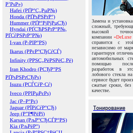
Р’РѕР»)
Hafei (РҐР°С„РµР№)
Honda (РҐРѕРЅРґР°)
Замена и установка
Hummer (РҐР°РјРјРµСЂ)
сложный, требующ
Hyndai (РҐСЋРЅРґР°Р№,
высокой точно
РҐСѓРЅРґР°Р№)
компании
«DeLuxe 
I-van (Р-РІР°РЅ)
справится с это
независимо от марк
Ikarus (РРєР°СЂСѓСЃ)
гарантируя отличны
автомобильных ст
Infinity (РРЅС„РёРЅРёС‚Рё)
помощью посл
Iran Khodro (РСЂР°РЅ
разработок в эт
лобового стекла н
РҐРѕРЅРґСЂРѕ)
сервисе будет прои
Isuzu (РСЃСѓР·Сѓ)
сжатые сроки, без
качестве.
Iveco (РРІРµРєРѕ)
Jac (Р–Р°Рє)
Тонирование
Jaguar (РЇРіСѓР°СЂ)
Jeep (Р”Р¶РёРї)
Karsan (РљР°СЂСЃР°РЅ)
Kia (РљРёР°)
Lancia (Р›Р°РЅС‡РёСЏ,