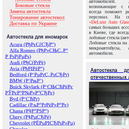
автомобилей.
Боковые стекла
возникающие с в
Замена автостекла
всегда поможет 
Тонирование автостекол
персонал. На ск
«DeLuxe Auto Glas
Доставка по Украине
самых больших ассо
в Киеве, где всег
Автостекла для иномарок
лобовые стекла (авт
Лобовые стекла на 
Acura (РђРєСѓСЂР°)
микроавтобусы, 
Alfa Romeo (РђР»СЊС„Р°
автомобили.
Р РѕРјРµРѕ)
Audi (РђСѓРґРё)
Avia (РђРІРёР°)
Автостекла 
Bedford (Р‘РµРґС„РѕСЂРґ)
отечественных 
BMW (Р‘РњР’)
Buick Skylark (Р‘СЊСЋРёРє
РЎРєР°Р№Р»Р°СЂРє)
Byd (Р‘СЋРґ)
Cadillac (РљР°РґРёР»Р°Рє)
Chana (Р§Р°РЅР°)
Chery (Р§РµСЂРё)
Chevrolet (РЁРµРІСЂРѕР»Рµ)