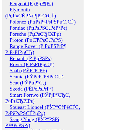
Peugeot (РџРµР¶Рѕ)
Plymouth
(РџР»СЌР№РјР°СѓСЃ)
Polonez (РџРѕР»РѕРЅРµС‚СЃ)
Pontiac (РџРѕРЅС‚РёР°Рє)
Porsche (РџРѕСЂС€Рµ)
Proton (РџСЂРѕС‚РѕРЅ)
Range Rover (Р РµРЅРґР¶
Р РѕРІРµСЂ)
Renault (Р РµРЅРѕ)
Rover (Р РѕРІРµСЂ)
Saab (РЎР°Р°Р±)
Scania (РЎРєР°РЅРёСЏ)
Seat (РЎРµР°С‚)
Skoda (РЁРєРѕРґР°)
Smart Fortwo (РЎРјР°СЂС‚
Р¤РѕСЂРІРѕ)
Soueast Lioncel (РЎР°СѓРёСЃС‚
Р›РёРѕРЅСЃРµР»)
Ssang Yong (РЎР°РЅРі
Р™РѕРЅРі)