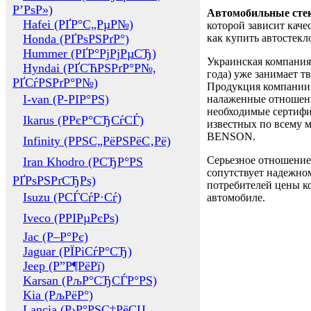
Р’РѕР»)
Автомобильные сте
Hafei (РҐР°С„РµР№)
которой зависит каче
Honda (РҐРѕРЅРґР°)
как купить автостек
Hummer (РҐР°РјРјРµСЂ)
Украинская компания 
Hyndai (РҐСЋРЅРґР°Р№,
года) уже занимает т
РҐСѓРЅРґР°Р№)
Продукция компании 
I-van (Р-РІР°РЅ)
налаженные отношени
необходимые сертифи
Ikarus (РРєР°СЂСѓСЃ)
известных по всему ми
BENSON.
Infinity (РРЅС„РёРЅРёС‚Рё)
Серьезное отношение
Iran Khodro (РСЂР°РЅ
сопутствует надежном
РҐРѕРЅРґСЂРѕ)
потребителей цены ко
Isuzu (РСЃСѓР·Сѓ)
автомобиле.
Iveco (РРІРµРєРѕ)
Jac (Р–Р°Рє)
Jaguar (РЇРіСѓР°СЂ)
Jeep (Р”Р¶РёРї)
Karsan (РљР°СЂСЃР°РЅ)
Kia (РљРёР°)
Lancia (Р›Р°РЅС‡РёСЏ,