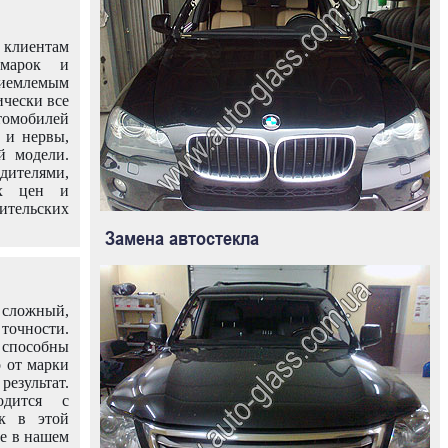
клиентам
омарок и
иемлемым
ически все
омобилей
 и нервы,
й модели.
дителями,
ых цен и
тельских
Замена автостекла
 сложный,
очности.
способны
о от марки
езультат.
одится с
к в этой
ле в нашем