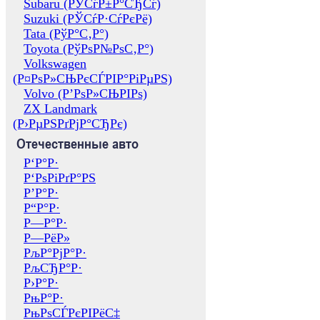
Subaru (РЎСѓР±Р°СЂСѓ)
Suzuki (РЎСѓР·СѓРєРё)
Tata (РўР°С‚Р°)
Toyota (РўРѕР№РѕС‚Р°)
Volkswagen
(Р¤РѕР»СЊРєСЃРІР°РіРµРЅ)
Volvo (Р’РѕР»СЊРІРѕ)
ZX Landmark
(Р›РµРЅРґРјР°СЂРє)
Отечественные авто
Р‘Р°Р·
Р‘РѕРіРґР°РЅ
Р’Р°Р·
Р“Р°Р·
Р—Р°Р·
Р—РёР»
РљР°РјР°Р·
РљСЂР°Р·
Р›Р°Р·
РњР°Р·
РњРѕСЃРєРІРёС‡