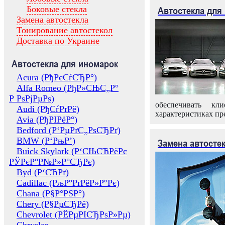
Боковые стекла
Автостекла для
Замена автостекла
Тонирование автостекол
Доставка по Украине
Автостекла для иномарок
Acura (РђРєСѓСЂР°)
Alfa Romeo (РђР»СЊС„Р°
Р РѕРјРµРѕ)
обеспечивать кл
Audi (РђСѓРґРё)
характеристиках пр
Avia (РђРІРёР°)
Bedford (Р‘РµРґС„РѕСЂРґ)
BMW (Р‘РњР’)
Замена автосте
Buick Skylark (Р‘СЊСЋРёРє
РЎРєР°Р№Р»Р°СЂРє)
Byd (Р‘СЋРґ)
Cadillac (РљР°РґРёР»Р°Рє)
Chana (Р§Р°РЅР°)
Chery (Р§РµСЂРё)
Chevrolet (РЁРµРІСЂРѕР»Рµ)