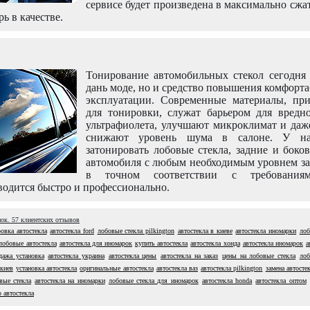
сервисе будет произведена в максимально сжа
рь в качестве.
Тонирование автомобильных стекол сегодня 
дань моде, но и средство повышения комфорт
эксплуатации. Современные материалы, пр
для тонировки, служат барьером для вредно
ультрафиолета, улучшают микроклимат и даж
снижают уровень шума в салоне. У н
затонировать лобовые стекла, задние и боко
автомобиля с любым необходимым уровнем за
в точном соответствии с требовани
одится быстро и профессионально.
нок.
57
клиентских отзывов
овка автостекла
автостекла ford
лобовые стекла pilkington
автостекла в киеве
автостекла иномарки
лоб
лобовые автостекла
автостекла для иномарок
купить автостекла
автостекла хонда
автостекла иномарок
а
дажа установка
автостекла украина
автостекла цены
автостекла на заказ
цены на лобовые стекла
лоб
 киев
установка автостекла
оригинальные автостекла
автостекла ваз
автостекла pilkington
замена автосте
вые стекла
автостекла на иномарки
лобовые стекла для иномарок
автостекла honda
автостекла оптом
 автостекла