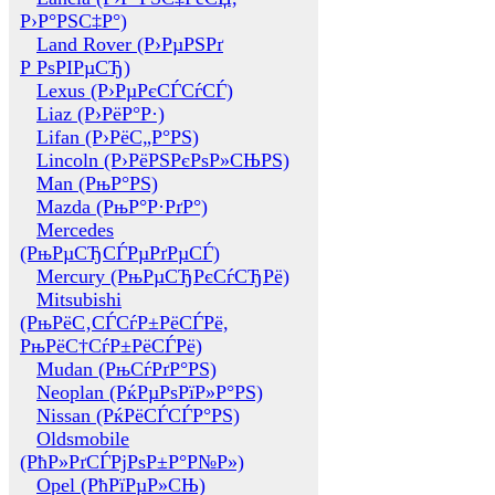
Р›Р°РЅС‡Р°)
Land Rover (Р›РµРЅРґ
Р РѕРІРµСЂ)
Lexus (Р›РµРєСЃСѓСЃ)
Liaz (Р›РёР°Р·)
Lifan (Р›РёС„Р°РЅ)
Lincoln (Р›РёРЅРєРѕР»СЊРЅ)
Man (РњР°РЅ)
Mazda (РњР°Р·РґР°)
Mercedes
(РњРµСЂСЃРµРґРµСЃ)
Mercury (РњРµСЂРєСѓСЂРё)
Mitsubishi
(РњРёС‚СЃСѓР±РёСЃРё,
РњРёС†СѓР±РёСЃРё)
Mudan (РњСѓРґР°РЅ)
Neoplan (РќРµРѕРїР»Р°РЅ)
Nissan (РќРёСЃСЃР°РЅ)
Oldsmobile
(РћР»РґСЃРјРѕР±Р°Р№Р»)
Opel (РћРїРµР»СЊ)