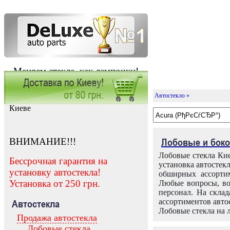
Меняем стекла, как лампочки!
Автостекло »
Заказать установку автостекла в
Киеве
ВНИМАНИЕ!!!
Лобовые и боко
Лобовые стекла Кие
Бессрочная гарантия на
установка автостек
установку автостекла!
обширных ассортим
Установка от 250 грн.
Любые вопросы, во
персонал. На скла
ассортиментов автос
Автостекла
Лобовые стекла на 
Продажа автостекла
Лобовые стекла