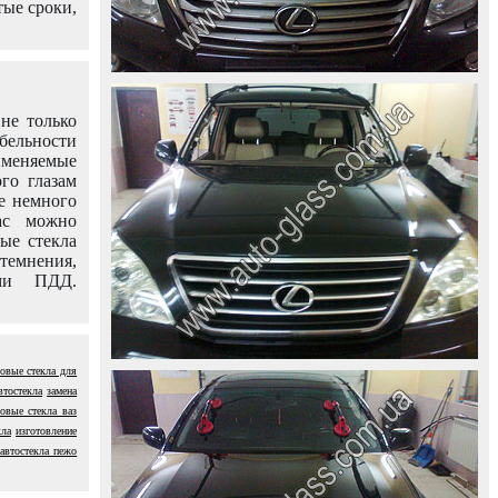
тые сроки,
не только
абельности
именяемые
го глазам
е немного
ас можно
вые стекла
темнения,
ями ПДД.
овые стекла для
втостекла
замена
овые стекла ваз
кла
изготовление
автостекла пежо