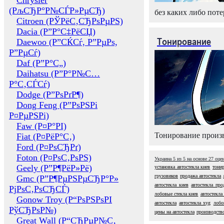
Chrysler
(РљСЂР°Р№СЃР»РµСЂ)
без каких либо поте
Citroen (РЎРёС‚СЂРѕРµРЅ)
Dacia (Р”Р°С‡РёСЏ)
Тонирование
Daewoo (Р”СЌСѓ, Р”РµРѕ,
Р”РµСѓ)
Daf (Р”Р°С„)
Daihatsu (Р”Р°Р№С…
Р°С‚СЃСѓ)
Dodge (Р”РѕРґР¶)
Dong Feng (Р”РѕРЅРі
Р¤РµРЅРі)
Faw (Р¤Р°РІ)
Тонирование произв
Fiat (Р¤РёР°С‚)
Ford (Р¤РѕСЂРґ)
Foton (Р¤РѕС‚РѕРЅ)
Украина
5
из
5
на основе
27
оце
Geely (Р”Р¶РёР»Рё)
установка автостекла киев
тонир
грузовиков
продажа автостекла
Gmc (Р”Р¶РµРЅРµСЂР°Р»
автостекла киев
автостекла про
РјРѕС‚РѕСЂСЃ)
лобовые стекла киев
автостекла
Gonow Troy (Р“РѕРЅРѕРІ
автостекла
автостекла xyg
лобо
РўСЂРѕР№)
цены на автостекла
производство
Great Wall (Р“СЂРµР№С‚