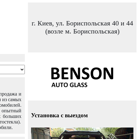
г. Киев, ул. Бориспольская 40 и 44
(возле м. Бориспольская)
 продажа и
н из самых
омобилей.
ш опытный
Установка с выездом
х больших
тостекла).
обили.