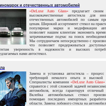
 иномарок и отечественных автомобилей
«DeLuxe Auto Glass»
предлагает своим 
высококачественные автостекла для ин
отечественных автомобилей по самым пр
ценам. Широкий ассортимент стекол на практ
популярные марки и модификации авт
позволяет нашим клиентам экономить время
затрачиваемые подчас на поиск необходимо
Мы сотрудничаем непосредственно с произво
что позволяет придерживаться доступн
иентам уверенность в надежности и высоких потреби
едлагаемых нами автостекол.
кла
Замена и установка автостекла – процесс
требующий немалого опыта и высокой т
Специалисты компании
«DeLuxe Auto Glass»
справится с этой сложной задачей независим
автомобиля, всегда гарантируя отличный р
Вклейка автомобильных стекол произв
помощью последних импортных разработо
области. Замена лобового стекла на автомоби