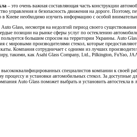
кла
– это очень важная составляющая часть конструкции автомоб
ство управления и безопасность движения на дороге. Поэтому, пе
ло в Киеве необходимо изучить информацию с особой вниматель
Auto Glass, несмотря на недолгий период своего существования 
вердые позиции на рынке сферы услуг по остеклению автомобил
пользуется большим спросом на территории Украины. Auto Glas
я с мировыми производителями стекол, которые предоставляют
каты. Компания сотрудничает с одними из лучших производител
ру, такими, как Asahi Glass Company, Ltd., Pilkington, FuYao, J
 высококвалифицированных специалистов компании к своей ра
у процессу и установки автомобильных стекол. За доступные д
мпания Auto Glass поможет выбрать и установить автостекла в