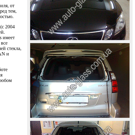
иля, от
ред тем,
ностью.
(с 2004
ей.
s имеет
 все
ей стекла,
AAN и
боте
ля
 любом