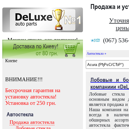
Продажа и у
Уточня
цены
(067) 536
Меняем стекла, как лампочки!
Автостекло »
Заказать установку автостекла в
Киеве
ВНИМАНИЕ!!!
Лобовые и бо
компаниии «DeL
Бессрочная гарантия на
Лобовые стекла
установку автостекла!
основным видом д
Установка от 250 грн.
является продажа и 
Наша компания на 
Автостекла
всегда в налич
обширных ассорт
Продажа автостекла
автостекла факти
Лобовые стекла