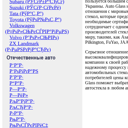
Subaru (РЎСѓР±Р°СЂСѓ)
пользуется большим 
Украины. Auto Glass
Suzuki (РЎСѓР·СѓРєРё)
отношения с мировы
Tata (РўР°С‚Р°)
стекол, которые пред
Toyota (РўРѕР№РѕС‚Р°)
необходимые сертиф
Volkswagen
сотрудничает с одни
(Р¤РѕР»СЊРєСЃРІР°РіРµРЅ)
производителей стекл
Volvo (Р’РѕР»СЊРІРѕ)
миру, такими, как Asa
Pilkington, FuYao, 
ZX Landmark
(Р›РµРЅРґРјР°СЂРє)
Серьезное отношение
Отечественные авто
высококвалифициров
компании к своей раб
Р‘Р°Р·
надежному процессу 
Р‘РѕРіРґР°РЅ
автомобильных стекол
Р’Р°Р·
потребителей цены к
Р“Р°Р·
Glass поможет выбрат
автостекла в любом а
Р—Р°Р·
Р—РёР»
РљР°РјР°Р·
РљСЂР°Р·
Р›Р°Р·
РњР°Р·
РњРѕСЃРєРІРёС‡