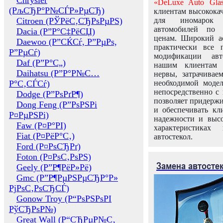
Chrysler
«DeLuxe Auto Glas
(РљСЂР°Р№СЃР»РµСЂ)
клиентам высококач
Citroen (РЎРёС‚СЂРѕРµРЅ)
для иномарок 
автомобилей по
Dacia (Р”Р°С‡РёСЏ)
ценам. Широкий ас
Daewoo (Р”СЌСѓ, Р”РµРѕ,
практически все 
Р”РµСѓ)
модификации авт
Daf (Р”Р°С„)
нашим клиентам 
Daihatsu (Р”Р°Р№С…
нервы, затрачивае
Р°С‚СЃСѓ)
необходимой моде
непосредственно с 
Dodge (Р”РѕРґР¶)
позволяет придержи
Dong Feng (Р”РѕРЅРі
и обеспечивать кл
Р¤РµРЅРі)
надежности и высо
Faw (Р¤Р°РІ)
характеристиках
Fiat (Р¤РёР°С‚)
автостекол.
Ford (Р¤РѕСЂРґ)
Foton (Р¤РѕС‚РѕРЅ)
Замена автосте
Geely (Р”Р¶РёР»Рё)
Gmc (Р”Р¶РµРЅРµСЂР°Р»
РјРѕС‚РѕСЂСЃ)
Gonow Troy (Р“РѕРЅРѕРІ
РўСЂРѕР№)
Great Wall (Р“СЂРµР№С‚