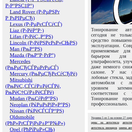
Р›Р°РЅС‡Р°)
Land Rover (Р›РµРЅРґ
Р РѕРІРµСЂ)
Lexus (Р›РµРєСЃСѓСЃ)
Тонирование авт
Liaz (Р›РёР°Р·)
сегодня не толь
Lifan (Р›РёС„Р°РЅ)
средство повышени
Lincoln (Р›РёРЅРєРѕР»СЊРЅ)
эксплуатации. Сов
Man (РњР°РЅ)
применяемые для
Mazda (РњР°Р·РґР°)
барьером для 
Mercedes
ультрафиолета, ул
даже немного сни
(РњРµСЂСЃРµРґРµСЃ)
салоне. У нас м
Mercury (РњРµСЂРєСѓСЂРё)
лобовые стекла, за
Mitsubishi
автомобиля с л
(РњРёС‚СЃСѓР±РёСЃРё,
уровнем затем
РњРёС†СѓР±РёСЃРё)
соответствии с 
Mudan (РњСѓРґР°РЅ)
Тонирование про
профессионально.
Neoplan (РќРµРѕРїР»Р°РЅ)
Nissan (РќРёСЃСЃР°РЅ)
Oldsmobile
Украина
5
из
5
на основе
27
оце
(РћР»РґСЃРјРѕР±Р°Р№Р»)
цены на автостекла
автост
автостекла иномарок
замена авт
Opel (РћРїРµР»СЊ)