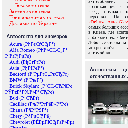
автомобилей.
Боковые стекла
возникающие с в
Замена автостекла
всегда поможет 
Тонирование автостекол
персонал. На ск
«DeLuxe Auto Glas
Доставка по Украине
самых больших ассо
в Киеве, где всег
Автостекла для иномарок
лобовые стекла (авт
Лобовые стекла на 
Acura (РђРєСѓСЂР°)
микроавтобусы, 
Alfa Romeo (РђР»СЊС„Р°
автомобили.
Р РѕРјРµРѕ)
Audi (РђСѓРґРё)
Avia (РђРІРёР°)
Автостекла 
Bedford (Р‘РµРґС„РѕСЂРґ)
отечественных 
BMW (Р‘РњР’)
Buick Skylark (Р‘СЊСЋРёРє
РЎРєР°Р№Р»Р°СЂРє)
Byd (Р‘СЋРґ)
Cadillac (РљР°РґРёР»Р°Рє)
Chana (Р§Р°РЅР°)
Chery (Р§РµСЂРё)
Chevrolet (РЁРµРІСЂРѕР»Рµ)