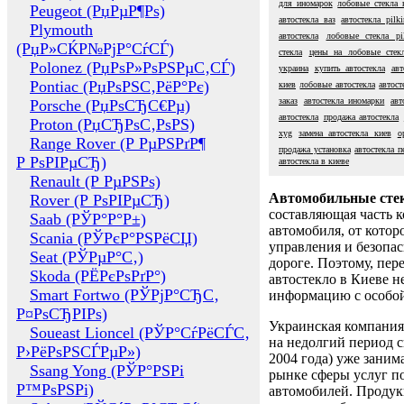
для иномарок
лобовые стекла 
Peugeot (РџРµР¶Рѕ)
автостекла ваз
автостекла pilk
Plymouth
автостекла
лобовые стекла pil
(РџР»СЌР№РјР°СѓСЃ)
стекла
цены на лобовые стек
Polonez (РџРѕР»РѕРЅРµС‚СЃ)
украина
купить автостекла
авт
Pontiac (РџРѕРЅС‚РёР°Рє)
киев
лобовые автостекла
автост
заказ
автостекла иномарки
авт
Porsche (РџРѕСЂС€Рµ)
автостекла
продажа автостекла
Proton (РџСЂРѕС‚РѕРЅ)
xyg
замена автостекла киев
о
Range Rover (Р РµРЅРґР¶
продажа установка
автостекла 
Р РѕРІРµСЂ)
автостекла в киеве
Renault (Р РµРЅРѕ)
Автомобильные сте
Rover (Р РѕРІРµСЂ)
составляющая часть 
Saab (РЎР°Р°Р±)
автомобиля, от котор
Scania (РЎРєР°РЅРёСЏ)
управления и безопа
Seat (РЎРµР°С‚)
дороге. Поэтому, пере
Skoda (РЁРєРѕРґР°)
автостекло в Киеве н
Smart Fortwo (РЎРјР°СЂС‚
информацию с особо
Р¤РѕСЂРІРѕ)
Украинская компания 
Soueast Lioncel (РЎР°СѓРёСЃС‚
на недолгий период с
Р›РёРѕРЅСЃРµР»)
2004 года) уже заним
Ssang Yong (РЎР°РЅРі
рынке сферы услуг п
Р™РѕРЅРі)
автомобилей. Проду