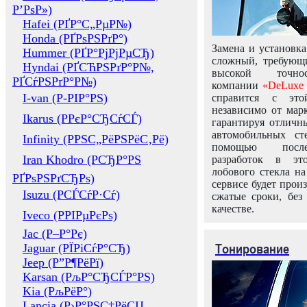
Р’РѕР»)
Hafei (РҐР°С„РµР№)
Honda (РҐРѕРЅРґР°)
Замена и установка
Hummer (РҐР°РјРјРµСЂ)
сложный, требующ
Hyndai (РҐСЋРЅРґР°Р№,
высокой точно
РҐСѓРЅРґР°Р№)
компании
«DeLuxe 
I-van (Р-РІР°РЅ)
справится с это
независимо от марк
Ikarus (РРєР°СЂСѓСЃ)
гарантируя отличны
автомобильных ст
Infinity (РРЅС„РёРЅРёС‚Рё)
помощью посл
Iran Khodro (РСЂР°РЅ
разработок в эт
лобового стекла н
РҐРѕРЅРґСЂРѕ)
сервисе будет прои
Isuzu (РСЃСѓР·Сѓ)
сжатые сроки, без
качестве.
Iveco (РРІРµРєРѕ)
Jac (Р–Р°Рє)
Тонирование
Jaguar (РЇРіСѓР°СЂ)
Jeep (Р”Р¶РёРї)
Karsan (РљР°СЂСЃР°РЅ)
Kia (РљРёР°)
Lancia (Р›Р°РЅС‡РёСЏ,