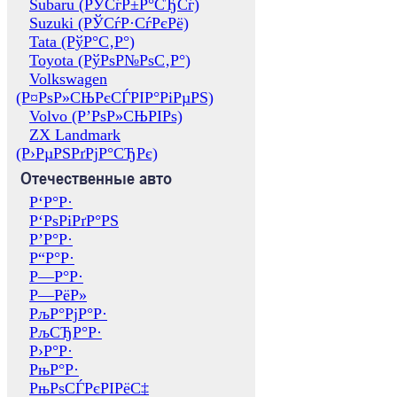
Subaru (РЎСѓР±Р°СЂСѓ)
Suzuki (РЎСѓР·СѓРєРё)
Tata (РўР°С‚Р°)
Toyota (РўРѕР№РѕС‚Р°)
Volkswagen
(Р¤РѕР»СЊРєСЃРІР°РіРµРЅ)
Volvo (Р’РѕР»СЊРІРѕ)
ZX Landmark
(Р›РµРЅРґРјР°СЂРє)
Отечественные авто
Р‘Р°Р·
Р‘РѕРіРґР°РЅ
Р’Р°Р·
Р“Р°Р·
Р—Р°Р·
Р—РёР»
РљР°РјР°Р·
РљСЂР°Р·
Р›Р°Р·
РњР°Р·
РњРѕСЃРєРІРёС‡