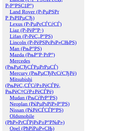
Р›Р°РЅС‡Р°)
Land Rover (Р›РµРЅРґ
Р РѕРІРµСЂ)
Lexus (Р›РµРєСЃСѓСЃ)
Liaz (Р›РёР°Р·)
Lifan (Р›РёС„Р°РЅ)
Lincoln (Р›РёРЅРєРѕР»СЊРЅ)
Man (РњР°РЅ)
Mazda (РњР°Р·РґР°)
Mercedes
(РњРµСЂСЃРµРґРµСЃ)
Mercury (РњРµСЂРєСѓСЂРё)
Mitsubishi
(РњРёС‚СЃСѓР±РёСЃРё,
РњРёС†СѓР±РёСЃРё)
Mudan (РњСѓРґР°РЅ)
Neoplan (РќРµРѕРїР»Р°РЅ)
Nissan (РќРёСЃСЃР°РЅ)
Oldsmobile
(РћР»РґСЃРјРѕР±Р°Р№Р»)
Opel (РћРїРµР»СЊ)