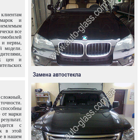
клиентам
омарок и
иемлемым
ически все
омобилей
 и нервы,
й модели.
дителями,
ых цен и
тельских
Замена автостекла
 сложный,
очности.
способны
о от марки
езультат.
одится с
к в этой
ле в нашем