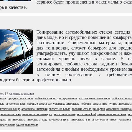
сервисе будет произведена в максимально сжа
рь в качестве.
Тонирование автомобильных стекол сегодня 
дань моде, но и средство повышения комфорт
эксплуатации. Современные материалы, пр
для тонировки, служат барьером для вредно
ультрафиолета, улучшают микроклимат и даж
снижают уровень шума в салоне. У н
затонировать лобовые стекла, задние и боко
автомобиля с любым необходимым уровнем за
в точном соответствии с требовани
одится быстро и профессионально.
нок.
57
клиентских отзывов
текла
продажа автостекла
лобовые стекла для грузовиков
изготовление автостекла
лобовые автост
екла
автостекла киев
лобовые стекла ваз
установка автостекла
лобовые стекла киев
купить автостекла
автостекла хонда
автостекла иномарки
автостекла honda
лобовые стекла pilkington
автостекла иномаро
автостекла пежо
автостекла на иномарки
автостекла оптом
автостекла ford
замена автостекла киев
авт
цены на автостекла
автостекла xyg
автостекла цены
автостекла ваз
автостекла в киеве
установка 
екла украина
замена автостекла