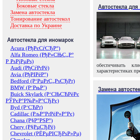
Боковые стекла
Автостекла для
Замена автостекла
Тонирование автостекол
Доставка по Украине
Автостекла для иномарок
Acura (РђРєСѓСЂР°)
Alfa Romeo (РђР»СЊС„Р°
Р РѕРјРµРѕ)
обеспечивать кл
Audi (РђСѓРґРё)
характеристиках пр
Avia (РђРІРёР°)
Bedford (Р‘РµРґС„РѕСЂРґ)
BMW (Р‘РњР’)
Замена автосте
Buick Skylark (Р‘СЊСЋРёРє
РЎРєР°Р№Р»Р°СЂРє)
Byd (Р‘СЋРґ)
Cadillac (РљР°РґРёР»Р°Рє)
Chana (Р§Р°РЅР°)
Chery (Р§РµСЂРё)
Chevrolet (РЁРµРІСЂРѕР»Рµ)