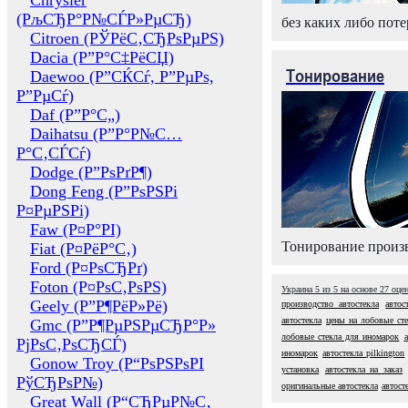
Chrysler
(РљСЂР°Р№СЃР»РµСЂ)
без каких либо поте
Citroen (РЎРёС‚СЂРѕРµРЅ)
Dacia (Р”Р°С‡РёСЏ)
Тонирование
Daewoo (Р”СЌСѓ, Р”РµРѕ,
Р”РµСѓ)
Daf (Р”Р°С„)
Daihatsu (Р”Р°Р№С…
Р°С‚СЃСѓ)
Dodge (Р”РѕРґР¶)
Dong Feng (Р”РѕРЅРі
Р¤РµРЅРі)
Faw (Р¤Р°РІ)
Тонирование произв
Fiat (Р¤РёР°С‚)
Ford (Р¤РѕСЂРґ)
Foton (Р¤РѕС‚РѕРЅ)
Украина
5
из
5
на основе
27
оце
Geely (Р”Р¶РёР»Рё)
производство автостекла
автос
автостекла
цены на лобовые ст
Gmc (Р”Р¶РµРЅРµСЂР°Р»
лобовые стекла для иномарок
РјРѕС‚РѕСЂСЃ)
иномарок
автостекла pilkington
Gonow Troy (Р“РѕРЅРѕРІ
установка
автостекла на заказ
РўСЂРѕР№)
оригинальные автостекла
автост
Great Wall (Р“СЂРµР№С‚