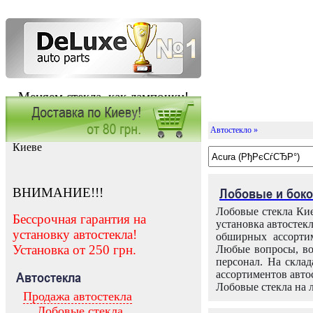
Меняем стекла, как лампочки!
Автостекло »
Заказать установку автостекла в
Киеве
ВНИМАНИЕ!!!
Лобовые и боко
Лобовые стекла Кие
Бессрочная гарантия на
установка автостек
установку автостекла!
обширных ассортим
Установка от 250 грн.
Любые вопросы, во
персонал. На скла
ассортиментов автос
Автостекла
Лобовые стекла на 
Продажа автостекла
Лобовые стекла