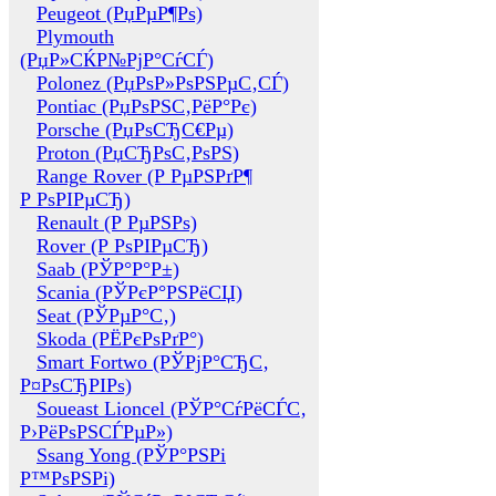
Peugeot (РџРµР¶Рѕ)
Plymouth
(РџР»СЌР№РјР°СѓСЃ)
Polonez (РџРѕР»РѕРЅРµС‚СЃ)
Pontiac (РџРѕРЅС‚РёР°Рє)
Porsche (РџРѕСЂС€Рµ)
Proton (РџСЂРѕС‚РѕРЅ)
Range Rover (Р РµРЅРґР¶
Р РѕРІРµСЂ)
Renault (Р РµРЅРѕ)
Rover (Р РѕРІРµСЂ)
Saab (РЎР°Р°Р±)
Scania (РЎРєР°РЅРёСЏ)
Seat (РЎРµР°С‚)
Skoda (РЁРєРѕРґР°)
Smart Fortwo (РЎРјР°СЂС‚
Р¤РѕСЂРІРѕ)
Soueast Lioncel (РЎР°СѓРёСЃС‚
Р›РёРѕРЅСЃРµР»)
Ssang Yong (РЎР°РЅРі
Р™РѕРЅРі)