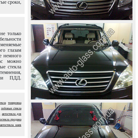
тые сроки,
не только
абельности
именяемые
го глазам
е немного
ас можно
вые стекла
темнения,
ями ПДД.
екла
тонировка
лобовые стекла
к
автостекла для
остекла продажа
автостекла киев