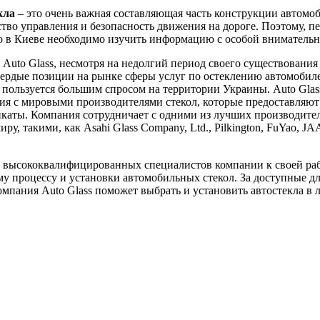
кла
– это очень важная составляющая часть конструкции автомоб
ство управления и безопасность движения на дороге. Поэтому, пе
ло в Киеве необходимо изучить информацию с особой вниматель
Auto Glass, несмотря на недолгий период своего существования 
вердые позиции на рынке сферы услуг по остеклению автомобил
пользуется большим спросом на территории Украины. Auto Glas
я с мировыми производителями стекол, которые предоставляют
каты. Компания сотрудничает с одними из лучших производител
ру, такими, как Asahi Glass Company, Ltd., Pilkington, FuYao, J
 высококвалифицированных специалистов компании к своей ра
у процессу и установки автомобильных стекол. За доступные д
мпания Auto Glass поможет выбрать и установить автостекла в