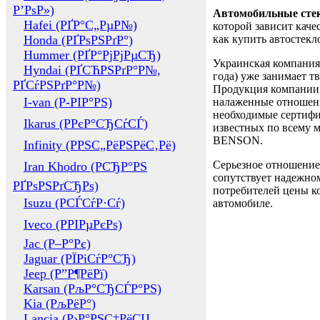
Р’РѕР»)
Автомобильные сте
Hafei (РҐР°С„РµР№)
которой зависит каче
Honda (РҐРѕРЅРґР°)
как купить автостек
Hummer (РҐР°РјРјРµСЂ)
Украинская компания 
Hyndai (РҐСЋРЅРґР°Р№,
года) уже занимает т
РҐСѓРЅРґР°Р№)
Продукция компании 
I-van (Р-РІР°РЅ)
налаженные отношени
необходимые сертифи
Ikarus (РРєР°СЂСѓСЃ)
известных по всему ми
BENSON.
Infinity (РРЅС„РёРЅРёС‚Рё)
Серьезное отношение
Iran Khodro (РСЂР°РЅ
сопутствует надежном
РҐРѕРЅРґСЂРѕ)
потребителей цены ко
Isuzu (РСЃСѓР·Сѓ)
автомобиле.
Iveco (РРІРµРєРѕ)
Jac (Р–Р°Рє)
Jaguar (РЇРіСѓР°СЂ)
Jeep (Р”Р¶РёРї)
Karsan (РљР°СЂСЃР°РЅ)
Kia (РљРёР°)
Lancia (Р›Р°РЅС‡РёСЏ,