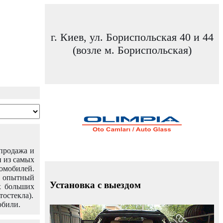
г. Киев, ул. Бориспольская 40 и 44
(возле м. Бориспольская)
 продажа и
н из самых
омобилей.
ш опытный
Установка с выездом
х больших
тостекла).
обили.