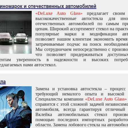
 иномарок и отечественных автомобилей
«DeLuxe Auto Glass»
предлагает своим 
высококачественные автостекла для ин
отечественных автомобилей по самым пр
ценам. Широкий ассортимент стекол на практ
популярные марки и модификации авт
позволяет нашим клиентам экономить время
затрачиваемые подчас на поиск необходимо
Мы сотрудничаем непосредственно с произво
что позволяет придерживаться доступн
иентам уверенность в надежности и высоких потреби
едлагаемых нами автостекол.
кла
Замена и установка автостекла – процесс
требующий немалого опыта и высокой т
Специалисты компании
«DeLuxe Auto Glass»
справится с этой сложной задачей независим
автомобиля, всегда гарантируя отличный р
Вклейка автомобильных стекол произв
помощью последних импортных разработо
области. Замена лобового стекла на автомоби