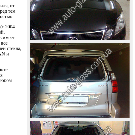
иля, от
ред тем,
ностью.
(с 2004
ей.
s имеет
 все
ей стекла,
AAN и
боте
ля
 любом