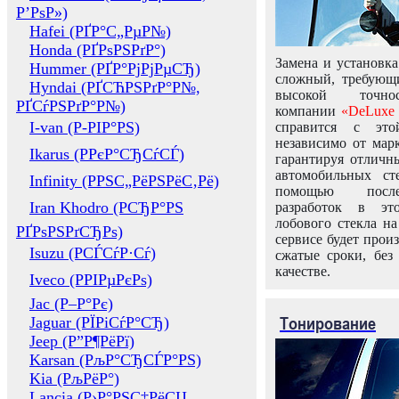
Р’РѕР»)
Hafei (РҐР°С„РµР№)
Honda (РҐРѕРЅРґР°)
Замена и установка
Hummer (РҐР°РјРјРµСЂ)
сложный, требующ
Hyndai (РҐСЋРЅРґР°Р№,
высокой точно
РҐСѓРЅРґР°Р№)
компании
«DeLuxe 
I-van (Р-РІР°РЅ)
справится с это
независимо от марк
Ikarus (РРєР°СЂСѓСЃ)
гарантируя отличны
автомобильных ст
Infinity (РРЅС„РёРЅРёС‚Рё)
помощью посл
Iran Khodro (РСЂР°РЅ
разработок в эт
лобового стекла н
РҐРѕРЅРґСЂРѕ)
сервисе будет прои
Isuzu (РСЃСѓР·Сѓ)
сжатые сроки, без
качестве.
Iveco (РРІРµРєРѕ)
Jac (Р–Р°Рє)
Тонирование
Jaguar (РЇРіСѓР°СЂ)
Jeep (Р”Р¶РёРї)
Karsan (РљР°СЂСЃР°РЅ)
Kia (РљРёР°)
Lancia (Р›Р°РЅС‡РёСЏ,