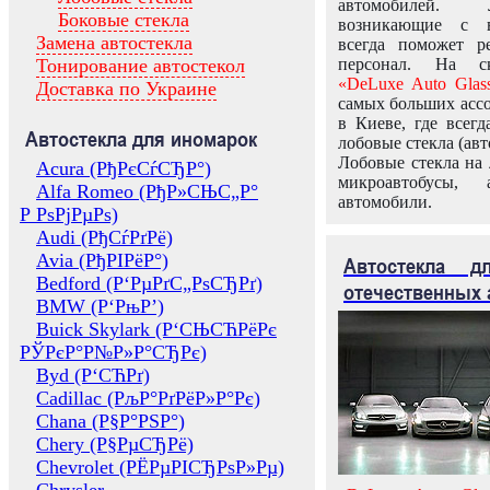
автомобилей.
Боковые стекла
возникающие с в
Замена автостекла
всегда поможет 
Тонирование автостекол
персонал. На ск
«DeLuxe Auto Glas
Доставка по Украине
самых больших ассо
в Киеве, где всег
Автостекла для иномарок
лобовые стекла (авт
Лобовые стекла на 
Acura (РђРєСѓСЂР°)
микроавтобусы, 
Alfa Romeo (РђР»СЊС„Р°
автомобили.
Р РѕРјРµРѕ)
Audi (РђСѓРґРё)
Avia (РђРІРёР°)
Автостекла 
Bedford (Р‘РµРґС„РѕСЂРґ)
отечественных 
BMW (Р‘РњР’)
Buick Skylark (Р‘СЊСЋРёРє
РЎРєР°Р№Р»Р°СЂРє)
Byd (Р‘СЋРґ)
Cadillac (РљР°РґРёР»Р°Рє)
Chana (Р§Р°РЅР°)
Chery (Р§РµСЂРё)
Chevrolet (РЁРµРІСЂРѕР»Рµ)