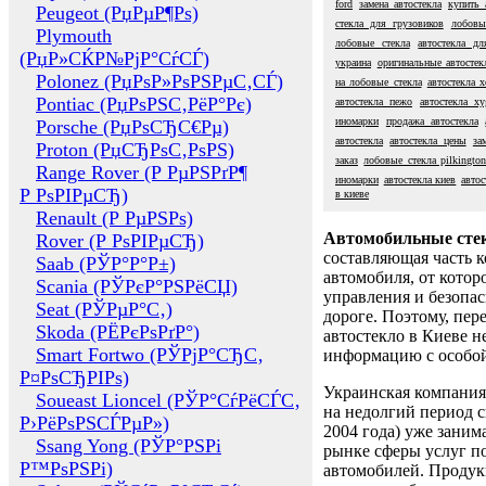
ford
замена автостекла
купить 
Peugeot (РџРµР¶Рѕ)
стекла для грузовиков
лобовы
Plymouth
лобовые стекла
автостекла д
(РџР»СЌР№РјР°СѓСЃ)
украина
оригинальные автостек
Polonez (РџРѕР»РѕРЅРµС‚СЃ)
на лобовые стекла
автостекла х
Pontiac (РџРѕРЅС‚РёР°Рє)
автостекла пежо
автостекла xy
иномарки
продажа автостекла
Porsche (РџРѕСЂС€Рµ)
автостекла
автостекла цены
за
Proton (РџСЂРѕС‚РѕРЅ)
заказ
лобовые стекла pilkingto
Range Rover (Р РµРЅРґР¶
иномарки
автостекла киев
автос
Р РѕРІРµСЂ)
в киеве
Renault (Р РµРЅРѕ)
Автомобильные сте
Rover (Р РѕРІРµСЂ)
составляющая часть 
Saab (РЎР°Р°Р±)
автомобиля, от котор
Scania (РЎРєР°РЅРёСЏ)
управления и безопа
Seat (РЎРµР°С‚)
дороге. Поэтому, пере
Skoda (РЁРєРѕРґР°)
автостекло в Киеве н
Smart Fortwo (РЎРјР°СЂС‚
информацию с особо
Р¤РѕСЂРІРѕ)
Украинская компания 
Soueast Lioncel (РЎР°СѓРёСЃС‚
на недолгий период с
Р›РёРѕРЅСЃРµР»)
2004 года) уже заним
Ssang Yong (РЎР°РЅРі
рынке сферы услуг п
Р™РѕРЅРі)
автомобилей. Проду