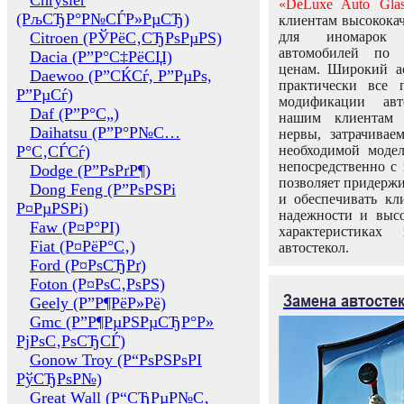
Chrysler
«DeLuxe Auto Glas
(РљСЂР°Р№СЃР»РµСЂ)
клиентам высококач
Citroen (РЎРёС‚СЂРѕРµРЅ)
для иномарок 
автомобилей по
Dacia (Р”Р°С‡РёСЏ)
ценам. Широкий ас
Daewoo (Р”СЌСѓ, Р”РµРѕ,
практически все 
Р”РµСѓ)
модификации авт
Daf (Р”Р°С„)
нашим клиентам 
Daihatsu (Р”Р°Р№С…
нервы, затрачивае
Р°С‚СЃСѓ)
необходимой моде
непосредственно с 
Dodge (Р”РѕРґР¶)
позволяет придержи
Dong Feng (Р”РѕРЅРі
и обеспечивать кл
Р¤РµРЅРі)
надежности и высо
Faw (Р¤Р°РІ)
характеристиках
Fiat (Р¤РёР°С‚)
автостекол.
Ford (Р¤РѕСЂРґ)
Foton (Р¤РѕС‚РѕРЅ)
Замена автосте
Geely (Р”Р¶РёР»Рё)
Gmc (Р”Р¶РµРЅРµСЂР°Р»
РјРѕС‚РѕСЂСЃ)
Gonow Troy (Р“РѕРЅРѕРІ
РўСЂРѕР№)
Great Wall (Р“СЂРµР№С‚