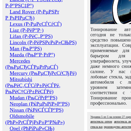
Р›Р°РЅС‡Р°)
Land Rover (Р›РµРЅРґ
Р РѕРІРµСЂ)
Lexus (Р›РµРєСЃСѓСЃ)
Тонирование авт
Liaz (Р›РёР°Р·)
сегодня не толь
Lifan (Р›РёС„Р°РЅ)
средство повышени
Lincoln (Р›РёРЅРєРѕР»СЊРЅ)
эксплуатации. Сов
Man (РњР°РЅ)
применяемые для
Mazda (РњР°Р·РґР°)
барьером для 
Mercedes
ультрафиолета, ул
даже немного сни
(РњРµСЂСЃРµРґРµСЃ)
салоне. У нас м
Mercury (РњРµСЂРєСѓСЂРё)
лобовые стекла, за
Mitsubishi
автомобиля с л
(РњРёС‚СЃСѓР±РёСЃРё,
уровнем затем
РњРёС†СѓР±РёСЃРё)
соответствии с 
Mudan (РњСѓРґР°РЅ)
Тонирование про
профессионально.
Neoplan (РќРµРѕРїР»Р°РЅ)
Nissan (РќРёСЃСЃР°РЅ)
Oldsmobile
Украина
5
из
5
на основе
27
оце
(РћР»РґСЃРјРѕР±Р°Р№Р»)
автостекла оптом
автостекла и
стекла ваз
производство автосте
Opel (РћРїРµР»СЊ)