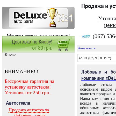
Продажа и у
Уточня
цены
(067) 536
Меняем стекла, как лампочки!
Автостекло »
Заказать установку автостекла в
Киеве
ВНИМАНИЕ!!!
Лобовые и бо
компаниии «DeL
Бессрочная гарантия на
Лобовые стекла
установку автостекла!
основным видом д
Установка от 250 грн.
является продажа и 
Наша компания на 
Автостекла
всегда в налич
обширных ассорт
Продажа автостекла
автостекла факти
Лобовые стекла