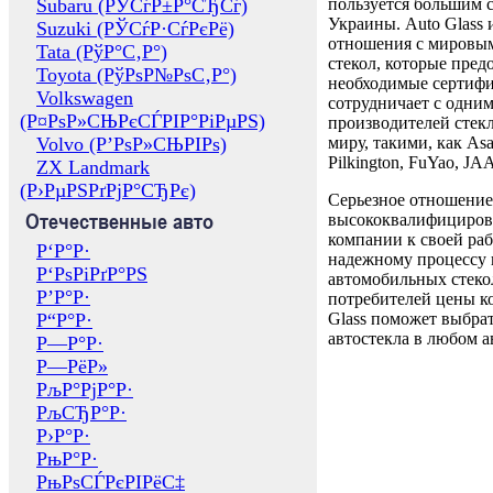
Subaru (РЎСѓР±Р°СЂСѓ)
пользуется большим 
Украины. Auto Glass
Suzuki (РЎСѓР·СѓРєРё)
отношения с мировы
Tata (РўР°С‚Р°)
стекол, которые пред
Toyota (РўРѕР№РѕС‚Р°)
необходимые сертиф
Volkswagen
сотрудничает с одни
(Р¤РѕР»СЊРєСЃРІР°РіРµРЅ)
производителей стекл
Volvo (Р’РѕР»СЊРІРѕ)
миру, такими, как Asa
Pilkington, FuYao, 
ZX Landmark
(Р›РµРЅРґРјР°СЂРє)
Серьезное отношение
Отечественные авто
высококвалифициров
компании к своей раб
Р‘Р°Р·
надежному процессу 
Р‘РѕРіРґР°РЅ
автомобильных стекол
Р’Р°Р·
потребителей цены к
Р“Р°Р·
Glass поможет выбрат
автостекла в любом а
Р—Р°Р·
Р—РёР»
РљР°РјР°Р·
РљСЂР°Р·
Р›Р°Р·
РњР°Р·
РњРѕСЃРєРІРёС‡