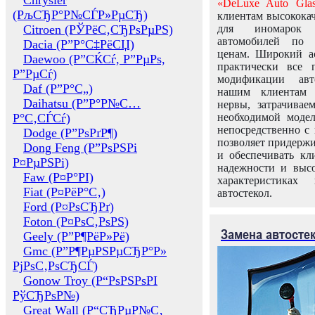
Chrysler
«DeLuxe Auto Glas
(РљСЂР°Р№СЃР»РµСЂ)
клиентам высококач
Citroen (РЎРёС‚СЂРѕРµРЅ)
для иномарок 
автомобилей по
Dacia (Р”Р°С‡РёСЏ)
ценам. Широкий ас
Daewoo (Р”СЌСѓ, Р”РµРѕ,
практически все 
Р”РµСѓ)
модификации авт
Daf (Р”Р°С„)
нашим клиентам 
Daihatsu (Р”Р°Р№С…
нервы, затрачивае
Р°С‚СЃСѓ)
необходимой моде
непосредственно с 
Dodge (Р”РѕРґР¶)
позволяет придержи
Dong Feng (Р”РѕРЅРі
и обеспечивать кл
Р¤РµРЅРі)
надежности и высо
Faw (Р¤Р°РІ)
характеристиках
Fiat (Р¤РёР°С‚)
автостекол.
Ford (Р¤РѕСЂРґ)
Foton (Р¤РѕС‚РѕРЅ)
Замена автосте
Geely (Р”Р¶РёР»Рё)
Gmc (Р”Р¶РµРЅРµСЂР°Р»
РјРѕС‚РѕСЂСЃ)
Gonow Troy (Р“РѕРЅРѕРІ
РўСЂРѕР№)
Great Wall (Р“СЂРµР№С‚