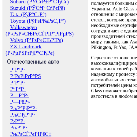
Subaru (РЎСѓР±Р°СЂСѓ)
пользуется большим 
Suzuki (РЎСѓР·СѓРєРё)
Украины. Auto Glass
Tata (РўР°С‚Р°)
отношения с мировы
стекол, которые пред
Toyota (РўРѕР№РѕС‚Р°)
необходимые сертиф
Volkswagen
сотрудничает с одни
(Р¤РѕР»СЊРєСЃРІР°РіРµРЅ)
производителей стекл
Volvo (Р’РѕР»СЊРІРѕ)
миру, такими, как Asa
ZX Landmark
Pilkington, FuYao, 
(Р›РµРЅРґРјР°СЂРє)
Серьезное отношение
Отечественные авто
высококвалифициров
компании к своей раб
Р‘Р°Р·
надежному процессу 
Р‘РѕРіРґР°РЅ
автомобильных стекол
Р’Р°Р·
потребителей цены к
Р“Р°Р·
Glass поможет выбрат
Р—Р°Р·
автостекла в любом а
Р—РёР»
РљР°РјР°Р·
РљСЂР°Р·
Р›Р°Р·
РњР°Р·
РњРѕСЃРєРІРёС‡