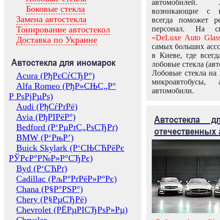
автомобилей.
Боковые стекла
возникающие с в
Замена автостекла
всегда поможет 
Тонирование автостекол
персонал. На ск
«DeLuxe Auto Glas
Доставка по Украине
самых больших ассо
в Киеве, где всег
Автостекла для иномарок
лобовые стекла (авт
Лобовые стекла на 
Acura (РђРєСѓСЂР°)
микроавтобусы, 
Alfa Romeo (РђР»СЊС„Р°
автомобили.
Р РѕРјРµРѕ)
Audi (РђСѓРґРё)
Avia (РђРІРёР°)
Автостекла 
Bedford (Р‘РµРґС„РѕСЂРґ)
отечественных 
BMW (Р‘РњР’)
Buick Skylark (Р‘СЊСЋРёРє
РЎРєР°Р№Р»Р°СЂРє)
Byd (Р‘СЋРґ)
Cadillac (РљР°РґРёР»Р°Рє)
Chana (Р§Р°РЅР°)
Chery (Р§РµСЂРё)
Chevrolet (РЁРµРІСЂРѕР»Рµ)