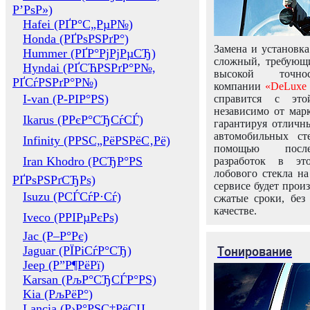
Р’РѕР»)
Hafei (РҐР°С„РµР№)
Honda (РҐРѕРЅРґР°)
Замена и установка
Hummer (РҐР°РјРјРµСЂ)
сложный, требующ
Hyndai (РҐСЋРЅРґР°Р№,
высокой точно
РҐСѓРЅРґР°Р№)
компании
«DeLuxe 
I-van (Р-РІР°РЅ)
справится с это
независимо от марк
Ikarus (РРєР°СЂСѓСЃ)
гарантируя отличны
автомобильных ст
Infinity (РРЅС„РёРЅРёС‚Рё)
помощью посл
Iran Khodro (РСЂР°РЅ
разработок в эт
лобового стекла н
РҐРѕРЅРґСЂРѕ)
сервисе будет прои
Isuzu (РСЃСѓР·Сѓ)
сжатые сроки, без
качестве.
Iveco (РРІРµРєРѕ)
Jac (Р–Р°Рє)
Тонирование
Jaguar (РЇРіСѓР°СЂ)
Jeep (Р”Р¶РёРї)
Karsan (РљР°СЂСЃР°РЅ)
Kia (РљРёР°)
Lancia (Р›Р°РЅС‡РёСЏ,