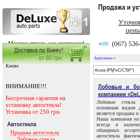
Продажа и у
Уточня
цены
(067) 536
Меняем стекла, как лампочки!
Автостекло »
Заказать установку автостекла в
Киеве
ВНИМАНИЕ!!!
Лобовые и бо
компаниии «DeL
Бессрочная гарантия на
Лобовые стекла
установку автостекла!
основным видом д
Установка от 250 грн.
является продажа и 
Наша компания на 
Автостекла
всегда в налич
обширных ассорт
Продажа автостекла
автостекла факти
Лобовые стекла