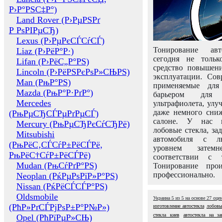
Р›Р°РЅС‡Р°)
Land Rover (Р›РµРЅРґ
Р РѕРІРµСЂ)
Lexus (Р›РµРєСЃСѓСЃ)
Тонирование авт
Liaz (Р›РёР°Р·)
сегодня не толь
Lifan (Р›РёС„Р°РЅ)
средство повышени
Lincoln (Р›РёРЅРєРѕР»СЊРЅ)
эксплуатации. Сов
Man (РњР°РЅ)
применяемые для
Mazda (РњР°Р·РґР°)
барьером для 
Mercedes
ультрафиолета, ул
даже немного сни
(РњРµСЂСЃРµРґРµСЃ)
салоне. У нас м
Mercury (РњРµСЂРєСѓСЂРё)
лобовые стекла, за
Mitsubishi
автомобиля с л
(РњРёС‚СЃСѓР±РёСЃРё,
уровнем затем
РњРёС†СѓР±РёСЃРё)
соответствии с 
Mudan (РњСѓРґР°РЅ)
Тонирование про
профессионально.
Neoplan (РќРµРѕРїР»Р°РЅ)
Nissan (РќРёСЃСЃР°РЅ)
Oldsmobile
Украина
5
из
5
на основе
27
оце
(РћР»РґСЃРјРѕР±Р°Р№Р»)
изготовление автостекла
лобовы
стекла киев
автостекла на за
Opel (РћРїРµР»СЊ)