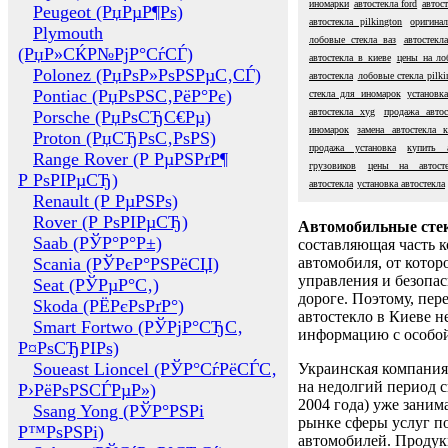
иномарки
автостекла ford
автос
Peugeot (РџРµР¶Рѕ)
автостекла pilkington
оригина
Plymouth
лобовые стекла ваз
автостекл
(РџР»СЌР№РјР°СѓСЃ)
автостекла в киеве
цены на ло
Polonez (РџРѕР»РѕРЅРµС‚СЃ)
автостекла
лобовые стекла pilki
Pontiac (РџРѕРЅС‚РёР°Рє)
стекла для иномарок
установк
автостекла xyg
продажа автос
Porsche (РџРѕСЂС€Рµ)
иномарок
замена автостекла к
Proton (РџСЂРѕС‚РѕРЅ)
продажа установка
купить а
Range Rover (Р РµРЅРґР¶
грузовиков
цены на автосте
Р РѕРІРµСЂ)
автостекла
установка автостекла
Renault (Р РµРЅРѕ)
Rover (Р РѕРІРµСЂ)
Автомобильные сте
Saab (РЎР°Р°Р±)
составляющая часть 
Scania (РЎРєР°РЅРёСЏ)
автомобиля, от котор
управления и безопа
Seat (РЎРµР°С‚)
дороге. Поэтому, пере
Skoda (РЁРєРѕРґР°)
автостекло в Киеве н
Smart Fortwo (РЎРјР°СЂС‚
информацию с особо
Р¤РѕСЂРІРѕ)
Soueast Lioncel (РЎР°СѓРёСЃС‚
Украинская компания 
на недолгий период с
Р›РёРѕРЅСЃРµР»)
2004 года) уже заним
Ssang Yong (РЎР°РЅРі
рынке сферы услуг п
Р™РѕРЅРі)
автомобилей. Проду