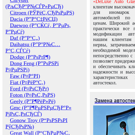
Chrysler
«DeLuxe Auto Glas
(РљСЂР°Р№СЃР»РµСЂ)
клиентам высококач
Citroen (РЎРёС‚СЂРѕРµРЅ)
для иномарок 
автомобилей по
Dacia (Р”Р°С‡РёСЏ)
ценам. Широкий ас
Daewoo (Р”СЌСѓ, Р”РµРѕ,
практически все 
Р”РµСѓ)
модификации авт
Daf (Р”Р°С„)
нашим клиентам 
Daihatsu (Р”Р°Р№С…
нервы, затрачивае
Р°С‚СЃСѓ)
необходимой моде
непосредственно с 
Dodge (Р”РѕРґР¶)
позволяет придержи
Dong Feng (Р”РѕРЅРі
и обеспечивать кл
Р¤РµРЅРі)
надежности и высо
Faw (Р¤Р°РІ)
характеристиках
Fiat (Р¤РёР°С‚)
автостекол.
Ford (Р¤РѕСЂРґ)
Foton (Р¤РѕС‚РѕРЅ)
Замена автосте
Geely (Р”Р¶РёР»Рё)
Gmc (Р”Р¶РµРЅРµСЂР°Р»
РјРѕС‚РѕСЂСЃ)
Gonow Troy (Р“РѕРЅРѕРІ
РўСЂРѕР№)
Great Wall (Р“СЂРµР№С‚