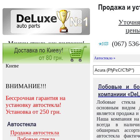
Продажа и у
Уточня
цены
(067) 536
Меняем стекла, как лампочки!
Автостекло »
Заказать установку автостекла в
Киеве
ВНИМАНИЕ!!!
Лобовые и бо
компаниии «DeL
Бессрочная гарантия на
Лобовые стекла
установку автостекла!
основным видом д
Установка от 250 грн.
является продажа и 
Наша компания на 
Автостекла
всегда в налич
обширных ассорт
Продажа автостекла
автостекла факти
Лобовые стекла