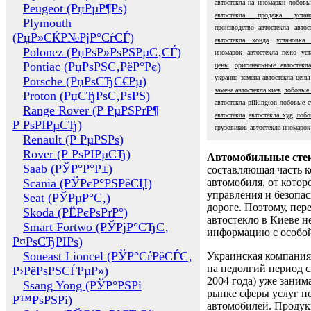
автостекла на иномарки
лобовые
Peugeot (РџРµР¶Рѕ)
автостекла продажа устан
Plymouth
производство автостекла
автос
(РџР»СЌР№РјР°СѓСЃ)
автостекла хонда
установка 
Polonez (РџРѕР»РѕРЅРµС‚СЃ)
иномарок
автостекла пежо
уст
Pontiac (РџРѕРЅС‚РёР°Рє)
цены
оригинальные автостекла
украина
замена автостекла
цены
Porsche (РџРѕСЂС€Рµ)
замена автостекла киев
лобовые 
Proton (РџСЂРѕС‚РѕРЅ)
автостекла pilkington
лобовые с
Range Rover (Р РµРЅРґР¶
автостекла
автостекла xyg
лобо
Р РѕРІРµСЂ)
грузовиков
автостекла иномарок
Renault (Р РµРЅРѕ)
Rover (Р РѕРІРµСЂ)
Автомобильные сте
Saab (РЎР°Р°Р±)
составляющая часть 
Scania (РЎРєР°РЅРёСЏ)
автомобиля, от котор
управления и безопа
Seat (РЎРµР°С‚)
дороге. Поэтому, пере
Skoda (РЁРєРѕРґР°)
автостекло в Киеве н
Smart Fortwo (РЎРјР°СЂС‚
информацию с особо
Р¤РѕСЂРІРѕ)
Soueast Lioncel (РЎР°СѓРёСЃС‚
Украинская компания 
на недолгий период с
Р›РёРѕРЅСЃРµР»)
2004 года) уже заним
Ssang Yong (РЎР°РЅРі
рынке сферы услуг п
Р™РѕРЅРі)
автомобилей. Проду