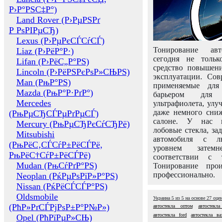
Р›Р°РЅС‡Р°)
Land Rover (Р›РµРЅРґ
Р РѕРІРµСЂ)
Lexus (Р›РµРєСЃСѓСЃ)
Тонирование авт
Liaz (Р›РёР°Р·)
сегодня не толь
Lifan (Р›РёС„Р°РЅ)
средство повышени
Lincoln (Р›РёРЅРєРѕР»СЊРЅ)
эксплуатации. Сов
Man (РњР°РЅ)
применяемые для
Mazda (РњР°Р·РґР°)
барьером для 
Mercedes
ультрафиолета, ул
даже немного сни
(РњРµСЂСЃРµРґРµСЃ)
салоне. У нас м
Mercury (РњРµСЂРєСѓСЂРё)
лобовые стекла, за
Mitsubishi
автомобиля с л
(РњРёС‚СЃСѓР±РёСЃРё,
уровнем затем
РњРёС†СѓР±РёСЃРё)
соответствии с 
Mudan (РњСѓРґР°РЅ)
Тонирование про
профессионально.
Neoplan (РќРµРѕРїР»Р°РЅ)
Nissan (РќРёСЃСЃР°РЅ)
Oldsmobile
Украина
5
из
5
на основе
27
оце
(РћР»РґСЃРјРѕР±Р°Р№Р»)
автостекла оптом
автостекл
автостекла ford
автостекла ва
Opel (РћРїРµР»СЊ)