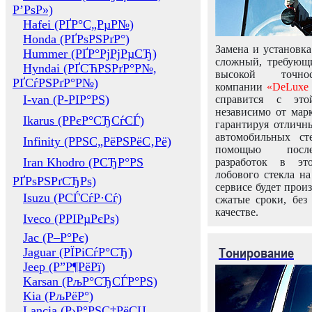
Р’РѕР»)
Hafei (РҐР°С„РµР№)
Honda (РҐРѕРЅРґР°)
Замена и установка
Hummer (РҐР°РјРјРµСЂ)
сложный, требующ
Hyndai (РҐСЋРЅРґР°Р№,
высокой точно
РҐСѓРЅРґР°Р№)
компании
«DeLuxe 
I-van (Р-РІР°РЅ)
справится с это
независимо от марк
Ikarus (РРєР°СЂСѓСЃ)
гарантируя отличны
автомобильных ст
Infinity (РРЅС„РёРЅРёС‚Рё)
помощью посл
Iran Khodro (РСЂР°РЅ
разработок в эт
лобового стекла н
РҐРѕРЅРґСЂРѕ)
сервисе будет прои
Isuzu (РСЃСѓР·Сѓ)
сжатые сроки, без
качестве.
Iveco (РРІРµРєРѕ)
Jac (Р–Р°Рє)
Тонирование
Jaguar (РЇРіСѓР°СЂ)
Jeep (Р”Р¶РёРї)
Karsan (РљР°СЂСЃР°РЅ)
Kia (РљРёР°)
Lancia (Р›Р°РЅС‡РёСЏ,