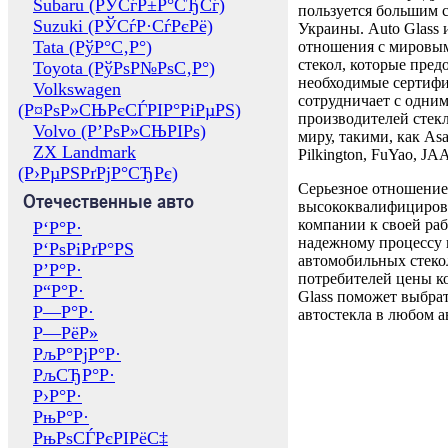
Subaru (РЎСѓР±Р°СЂСѓ)
пользуется большим 
Suzuki (РЎСѓР·СѓРєРё)
Украины. Auto Glass
Tata (РўР°С‚Р°)
отношения с мировы
стекол, которые пред
Toyota (РўРѕР№РѕС‚Р°)
необходимые сертиф
Volkswagen
сотрудничает с одни
(Р¤РѕР»СЊРєСЃРІР°РіРµРЅ)
производителей стекл
Volvo (Р’РѕР»СЊРІРѕ)
миру, такими, как Asa
ZX Landmark
Pilkington, FuYao, 
(Р›РµРЅРґРјР°СЂРє)
Серьезное отношение
Отечественные авто
высококвалифициров
компании к своей раб
Р‘Р°Р·
надежному процессу 
Р‘РѕРіРґР°РЅ
автомобильных стекол
Р’Р°Р·
потребителей цены к
Р“Р°Р·
Glass поможет выбрат
Р—Р°Р·
автостекла в любом а
Р—РёР»
РљР°РјР°Р·
РљСЂР°Р·
Р›Р°Р·
РњР°Р·
РњРѕСЃРєРІРёС‡