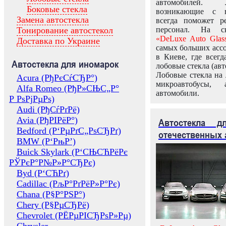
автомобилей.
Боковые стекла
возникающие с в
Замена автостекла
всегда поможет 
Тонирование автостекол
персонал. На ск
«DeLuxe Auto Glas
Доставка по Украине
самых больших ассо
в Киеве, где всег
Автостекла для иномарок
лобовые стекла (авт
Лобовые стекла на 
Acura (РђРєСѓСЂР°)
микроавтобусы, 
Alfa Romeo (РђР»СЊС„Р°
автомобили.
Р РѕРјРµРѕ)
Audi (РђСѓРґРё)
Avia (РђРІРёР°)
Автостекла 
Bedford (Р‘РµРґС„РѕСЂРґ)
отечественных 
BMW (Р‘РњР’)
Buick Skylark (Р‘СЊСЋРёРє
РЎРєР°Р№Р»Р°СЂРє)
Byd (Р‘СЋРґ)
Cadillac (РљР°РґРёР»Р°Рє)
Chana (Р§Р°РЅР°)
Chery (Р§РµСЂРё)
Chevrolet (РЁРµРІСЂРѕР»Рµ)