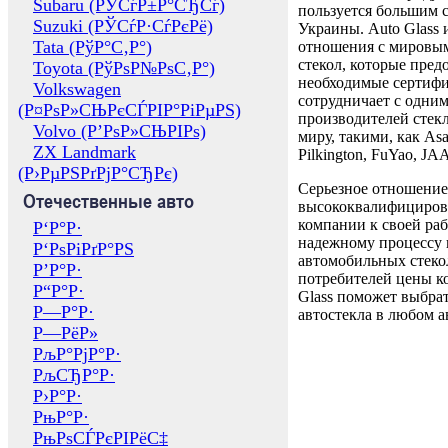
Subaru (РЎСѓР±Р°СЂСѓ)
пользуется большим 
Suzuki (РЎСѓР·СѓРєРё)
Украины. Auto Glass
Tata (РўР°С‚Р°)
отношения с мировы
стекол, которые пред
Toyota (РўРѕР№РѕС‚Р°)
необходимые сертиф
Volkswagen
сотрудничает с одни
(Р¤РѕР»СЊРєСЃРІР°РіРµРЅ)
производителей стекл
Volvo (Р’РѕР»СЊРІРѕ)
миру, такими, как Asa
ZX Landmark
Pilkington, FuYao, 
(Р›РµРЅРґРјР°СЂРє)
Серьезное отношение
Отечественные авто
высококвалифициров
компании к своей раб
Р‘Р°Р·
надежному процессу 
Р‘РѕРіРґР°РЅ
автомобильных стекол
Р’Р°Р·
потребителей цены к
Р“Р°Р·
Glass поможет выбрат
Р—Р°Р·
автостекла в любом а
Р—РёР»
РљР°РјР°Р·
РљСЂР°Р·
Р›Р°Р·
РњР°Р·
РњРѕСЃРєРІРёС‡