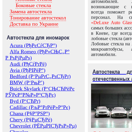
автомобилей.
Боковые стекла
возникающие с в
Замена автостекла
всегда поможет 
Тонирование автостекол
персонал. На ск
«DeLuxe Auto Glas
Доставка по Украине
самых больших ассо
в Киеве, где всег
Автостекла для иномарок
лобовые стекла (авт
Лобовые стекла на 
Acura (РђРєСѓСЂР°)
микроавтобусы, 
Alfa Romeo (РђР»СЊС„Р°
автомобили.
Р РѕРјРµРѕ)
Audi (РђСѓРґРё)
Avia (РђРІРёР°)
Автостекла 
Bedford (Р‘РµРґС„РѕСЂРґ)
отечественных 
BMW (Р‘РњР’)
Buick Skylark (Р‘СЊСЋРёРє
РЎРєР°Р№Р»Р°СЂРє)
Byd (Р‘СЋРґ)
Cadillac (РљР°РґРёР»Р°Рє)
Chana (Р§Р°РЅР°)
Chery (Р§РµСЂРё)
Chevrolet (РЁРµРІСЂРѕР»Рµ)