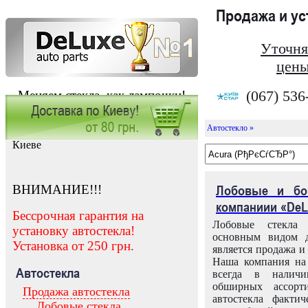
Продажа и у
Уточня
цены
(067) 536
Меняем стекла, как лампочки!
Автостекло »
Заказать установку автостекла в
Киеве
ВНИМАНИЕ!!!
Лобовые и бо
компаниии «DeL
Бессрочная гарантия на
Лобовые стекла
установку автостекла!
основным видом д
Установка от 250 грн.
является продажа и 
Наша компания на 
Автостекла
всегда в налич
обширных ассорт
Продажа автостекла
автостекла факти
Лобовые стекла