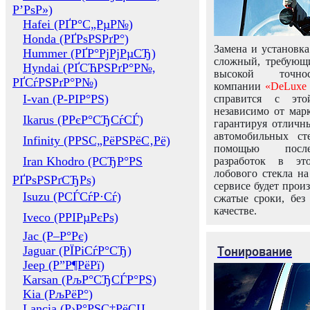
Р’РѕР»)
Hafei (РҐР°С„РµР№)
Honda (РҐРѕРЅРґР°)
Замена и установка
Hummer (РҐР°РјРјРµСЂ)
сложный, требующ
Hyndai (РҐСЋРЅРґР°Р№,
высокой точно
РҐСѓРЅРґР°Р№)
компании
«DeLuxe 
I-van (Р-РІР°РЅ)
справится с это
независимо от марк
Ikarus (РРєР°СЂСѓСЃ)
гарантируя отличны
автомобильных ст
Infinity (РРЅС„РёРЅРёС‚Рё)
помощью посл
Iran Khodro (РСЂР°РЅ
разработок в эт
лобового стекла н
РҐРѕРЅРґСЂРѕ)
сервисе будет прои
Isuzu (РСЃСѓР·Сѓ)
сжатые сроки, без
качестве.
Iveco (РРІРµРєРѕ)
Jac (Р–Р°Рє)
Тонирование
Jaguar (РЇРіСѓР°СЂ)
Jeep (Р”Р¶РёРї)
Karsan (РљР°СЂСЃР°РЅ)
Kia (РљРёР°)
Lancia (Р›Р°РЅС‡РёСЏ,