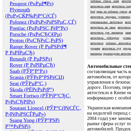
лобовые стекла киев
автост
Peugeot (РџРµР¶Рѕ)
автостекла киев
автостекла хон
Plymouth
ford
цены на лобовые стекла
а
(РџР»СЌР№РјР°СѓСЃ)
автостекла продажа установка
Polonez (РџРѕР»РѕРЅРµС‚СЃ)
оригинальные автостекла
авто
Pontiac (РџРѕРЅС‚РёР°Рє)
автостекла на заказ
автостекл
автостекла для иномарок
заме
Porsche (РџРѕСЂС€Рµ)
автостекла pilkington
устан
Proton (РџСЂРѕС‚РѕРЅ)
автостекла
лобовые автостекл
Range Rover (Р РµРЅРґР¶
украина
автостекла xyg
прода
Р РѕРІРµСЂ)
иномарок
производство автостек
Renault (Р РµРЅРѕ)
Rover (Р РѕРІРµСЂ)
Автомобильные сте
Saab (РЎР°Р°Р±)
составляющая часть 
Scania (РЎРєР°РЅРёСЏ)
автомобиля, от котор
управления и безопа
Seat (РЎРµР°С‚)
дороге. Поэтому, пере
Skoda (РЁРєРѕРґР°)
автостекло в Киеве н
Smart Fortwo (РЎРјР°СЂС‚
информацию с особо
Р¤РѕСЂРІРѕ)
Soueast Lioncel (РЎР°СѓРёСЃС‚
Украинская компания 
на недолгий период с
Р›РёРѕРЅСЃРµР»)
2004 года) уже заним
Ssang Yong (РЎР°РЅРі
рынке сферы услуг п
Р™РѕРЅРі)
автомобилей. Проду