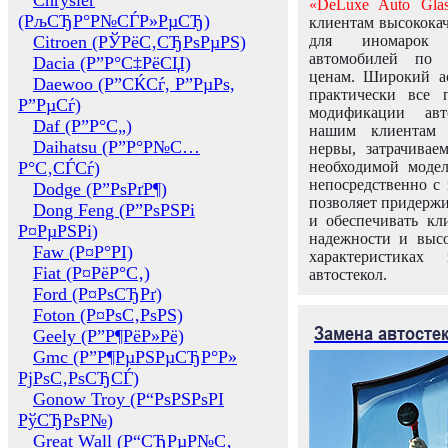
Chrysler
«DeLuxe Auto Glas
(РљСЂР°Р№СЃР»РµСЂ)
клиентам высококач
Citroen (РЎРёС‚СЂРѕРµРЅ)
для иномарок 
автомобилей по
Dacia (Р”Р°С‡РёСЏ)
ценам. Широкий ас
Daewoo (Р”СЌСѓ, Р”РµРѕ,
практически все 
Р”РµСѓ)
модификации авт
Daf (Р”Р°С„)
нашим клиентам 
Daihatsu (Р”Р°Р№С…
нервы, затрачивае
Р°С‚СЃСѓ)
необходимой моде
непосредственно с 
Dodge (Р”РѕРґР¶)
позволяет придержи
Dong Feng (Р”РѕРЅРі
и обеспечивать кл
Р¤РµРЅРі)
надежности и высо
Faw (Р¤Р°РІ)
характеристиках
Fiat (Р¤РёР°С‚)
автостекол.
Ford (Р¤РѕСЂРґ)
Foton (Р¤РѕС‚РѕРЅ)
Замена автосте
Geely (Р”Р¶РёР»Рё)
Gmc (Р”Р¶РµРЅРµСЂР°Р»
РјРѕС‚РѕСЂСЃ)
Gonow Troy (Р“РѕРЅРѕРІ
РўСЂРѕР№)
Great Wall (Р“СЂРµР№С‚