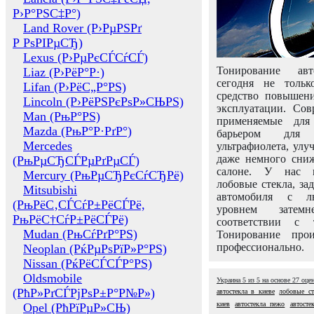
Р›Р°РЅС‡Р°)
Land Rover (Р›РµРЅРґ
Р РѕРІРµСЂ)
Lexus (Р›РµРєСЃСѓСЃ)
Тонирование авт
Liaz (Р›РёР°Р·)
сегодня не толь
Lifan (Р›РёС„Р°РЅ)
средство повышени
Lincoln (Р›РёРЅРєРѕР»СЊРЅ)
эксплуатации. Сов
Man (РњР°РЅ)
применяемые для
Mazda (РњР°Р·РґР°)
барьером для 
Mercedes
ультрафиолета, ул
даже немного сни
(РњРµСЂСЃРµРґРµСЃ)
салоне. У нас м
Mercury (РњРµСЂРєСѓСЂРё)
лобовые стекла, за
Mitsubishi
автомобиля с л
(РњРёС‚СЃСѓР±РёСЃРё,
уровнем затем
РњРёС†СѓР±РёСЃРё)
соответствии с 
Mudan (РњСѓРґР°РЅ)
Тонирование про
профессионально.
Neoplan (РќРµРѕРїР»Р°РЅ)
Nissan (РќРёСЃСЃР°РЅ)
Oldsmobile
Украина
5
из
5
на основе
27
оце
(РћР»РґСЃРјРѕР±Р°Р№Р»)
автостекла в киеве
лобовые ст
киев
автостекла пежо
автосте
Opel (РћРїРµР»СЊ)