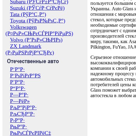
Subaru (РЎСѓР±Р°СЂСѓ)
пользуется большим 
Suzuki (РЎСѓР·СѓРєРё)
Украины. Auto Glass
Tata (РўР°С‚Р°)
отношения с мировы
стекол, которые пред
Toyota (РўРѕР№РѕС‚Р°)
необходимые сертиф
Volkswagen
сотрудничает с одни
(Р¤РѕР»СЊРєСЃРІР°РіРµРЅ)
производителей стекл
Volvo (Р’РѕР»СЊРІРѕ)
миру, такими, как Asa
ZX Landmark
Pilkington, FuYao, 
(Р›РµРЅРґРјР°СЂРє)
Серьезное отношение
Отечественные авто
высококвалифициров
компании к своей раб
Р‘Р°Р·
надежному процессу 
Р‘РѕРіРґР°РЅ
автомобильных стекол
Р’Р°Р·
потребителей цены к
Р“Р°Р·
Glass поможет выбрат
Р—Р°Р·
автостекла в любом а
Р—РёР»
РљР°РјР°Р·
РљСЂР°Р·
Р›Р°Р·
РњР°Р·
РњРѕСЃРєРІРёС‡