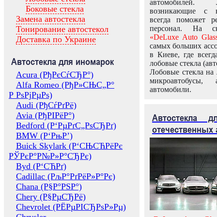
автомобилей.
Боковые стекла
возникающие с в
Замена автостекла
всегда поможет 
Тонирование автостекол
персонал. На ск
«DeLuxe Auto Glas
Доставка по Украине
самых больших ассо
в Киеве, где всег
Автостекла для иномарок
лобовые стекла (авт
Лобовые стекла на 
Acura (РђРєСѓСЂР°)
микроавтобусы, 
Alfa Romeo (РђР»СЊС„Р°
автомобили.
Р РѕРјРµРѕ)
Audi (РђСѓРґРё)
Avia (РђРІРёР°)
Автостекла 
Bedford (Р‘РµРґС„РѕСЂРґ)
отечественных 
BMW (Р‘РњР’)
Buick Skylark (Р‘СЊСЋРёРє
РЎРєР°Р№Р»Р°СЂРє)
Byd (Р‘СЋРґ)
Cadillac (РљР°РґРёР»Р°Рє)
Chana (Р§Р°РЅР°)
Chery (Р§РµСЂРё)
Chevrolet (РЁРµРІСЂРѕР»Рµ)