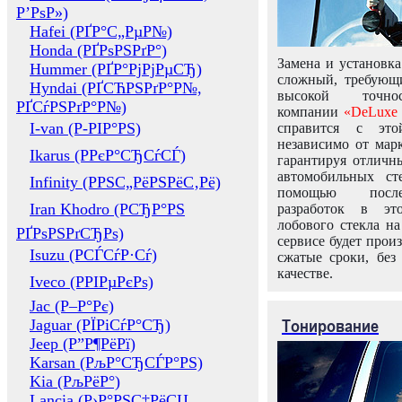
Р’РѕР»)
Hafei (РҐР°С„РµР№)
Honda (РҐРѕРЅРґР°)
Замена и установка
Hummer (РҐР°РјРјРµСЂ)
сложный, требующ
Hyndai (РҐСЋРЅРґР°Р№,
высокой точно
РҐСѓРЅРґР°Р№)
компании
«DeLuxe 
I-van (Р-РІР°РЅ)
справится с это
независимо от марк
Ikarus (РРєР°СЂСѓСЃ)
гарантируя отличны
автомобильных ст
Infinity (РРЅС„РёРЅРёС‚Рё)
помощью посл
Iran Khodro (РСЂР°РЅ
разработок в эт
лобового стекла н
РҐРѕРЅРґСЂРѕ)
сервисе будет прои
Isuzu (РСЃСѓР·Сѓ)
сжатые сроки, без
качестве.
Iveco (РРІРµРєРѕ)
Jac (Р–Р°Рє)
Тонирование
Jaguar (РЇРіСѓР°СЂ)
Jeep (Р”Р¶РёРї)
Karsan (РљР°СЂСЃР°РЅ)
Kia (РљРёР°)
Lancia (Р›Р°РЅС‡РёСЏ,