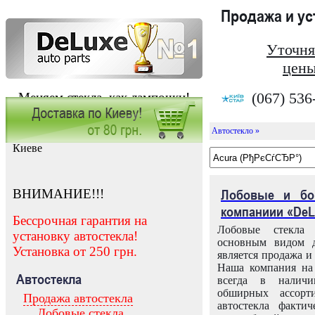
Продажа и у
Уточня
цены
(067) 536
Меняем стекла, как лампочки!
Автостекло »
Заказать установку автостекла в
Киеве
ВНИМАНИЕ!!!
Лобовые и бо
компаниии «DeL
Бессрочная гарантия на
Лобовые стекла
установку автостекла!
основным видом д
Установка от 250 грн.
является продажа и 
Наша компания на 
Автостекла
всегда в налич
обширных ассорт
Продажа автостекла
автостекла факти
Лобовые стекла