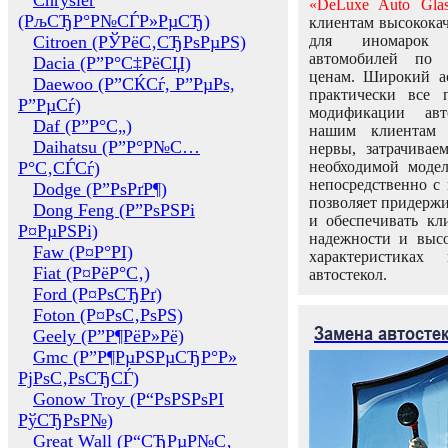
Chrysler
«DeLuxe Auto Glas
(РљСЂР°Р№СЃР»РµСЂ)
клиентам высококач
Citroen (РЎРёС‚СЂРѕРµРЅ)
для иномарок 
автомобилей по
Dacia (Р”Р°С‡РёСЏ)
ценам. Широкий ас
Daewoo (Р”СЌСѓ, Р”РµРѕ,
практически все 
Р”РµСѓ)
модификации авт
Daf (Р”Р°С„)
нашим клиентам 
Daihatsu (Р”Р°Р№С…
нервы, затрачивае
Р°С‚СЃСѓ)
необходимой моде
непосредственно с 
Dodge (Р”РѕРґР¶)
позволяет придержи
Dong Feng (Р”РѕРЅРі
и обеспечивать кл
Р¤РµРЅРі)
надежности и высо
Faw (Р¤Р°РІ)
характеристиках
Fiat (Р¤РёР°С‚)
автостекол.
Ford (Р¤РѕСЂРґ)
Foton (Р¤РѕС‚РѕРЅ)
Замена автосте
Geely (Р”Р¶РёР»Рё)
Gmc (Р”Р¶РµРЅРµСЂР°Р»
РјРѕС‚РѕСЂСЃ)
Gonow Troy (Р“РѕРЅРѕРІ
РўСЂРѕР№)
Great Wall (Р“СЂРµР№С‚