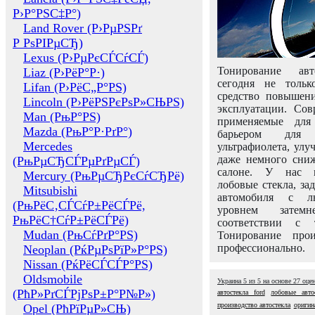
Р›Р°РЅС‡Р°)
Land Rover (Р›РµРЅРґ
Р РѕРІРµСЂ)
Lexus (Р›РµРєСЃСѓСЃ)
Тонирование авт
Liaz (Р›РёР°Р·)
сегодня не толь
Lifan (Р›РёС„Р°РЅ)
средство повышени
Lincoln (Р›РёРЅРєРѕР»СЊРЅ)
эксплуатации. Сов
Man (РњР°РЅ)
применяемые для
Mazda (РњР°Р·РґР°)
барьером для 
Mercedes
ультрафиолета, ул
даже немного сни
(РњРµСЂСЃРµРґРµСЃ)
салоне. У нас м
Mercury (РњРµСЂРєСѓСЂРё)
лобовые стекла, за
Mitsubishi
автомобиля с л
(РњРёС‚СЃСѓР±РёСЃРё,
уровнем затем
РњРёС†СѓР±РёСЃРё)
соответствии с 
Mudan (РњСѓРґР°РЅ)
Тонирование про
профессионально.
Neoplan (РќРµРѕРїР»Р°РЅ)
Nissan (РќРёСЃСЃР°РЅ)
Oldsmobile
Украина
5
из
5
на основе
27
оце
(РћР»РґСЃРјРѕР±Р°Р№Р»)
автостекла ford
лобовые авто
производство автостекла
оригин
Opel (РћРїРµР»СЊ)