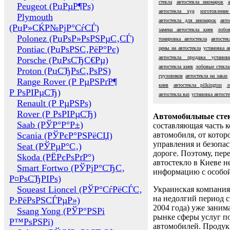
стекла
автостекла иномарок
Peugeot (РџРµР¶Рѕ)
автостекла xyg
изготовление
Plymouth
автостекла для иномарок
авто
(РџР»СЌР№РјР°СѓСЃ)
замена автостекла киев
лобо
Polonez (РџРѕР»РѕРЅРµС‚СЃ)
тонировка автостекла
автосте
Pontiac (РџРѕРЅС‚РёР°Рє)
цены на автостекла
установка а
автостекла продажа установ
Porsche (РџРѕСЂС€Рµ)
автостекла киев
лобовые стекл
Proton (РџСЂРѕС‚РѕРЅ)
грузовиков
автостекла на заказ
Range Rover (Р РµРЅРґР¶
киев
автостекла pilkington
л
Р РѕРІРµСЂ)
автостекла ваз
установка автосте
Renault (Р РµРЅРѕ)
Rover (Р РѕРІРµСЂ)
Автомобильные сте
Saab (РЎР°Р°Р±)
составляющая часть 
Scania (РЎРєР°РЅРёСЏ)
автомобиля, от котор
управления и безопа
Seat (РЎРµР°С‚)
дороге. Поэтому, пере
Skoda (РЁРєРѕРґР°)
автостекло в Киеве н
Smart Fortwo (РЎРјР°СЂС‚
информацию с особо
Р¤РѕСЂРІРѕ)
Soueast Lioncel (РЎР°СѓРёСЃС‚
Украинская компания 
на недолгий период с
Р›РёРѕРЅСЃРµР»)
2004 года) уже заним
Ssang Yong (РЎР°РЅРі
рынке сферы услуг п
Р™РѕРЅРі)
автомобилей. Проду