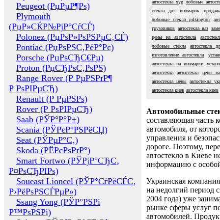
автостекла xyg
лобовые автост
Peugeot (РџРµР¶Рѕ)
стекла для иномарок
продаж
Plymouth
лобовые стекла pilkington
ав
(РџР»СЌР№РјР°СѓСЃ)
грузовиков
автостекла ваз
заме
Polonez (РџРѕР»РѕРЅРµС‚СЃ)
цены на автостекла
автостек
Pontiac (РџРѕРЅС‚РёР°Рє)
лобовые стекла
автостекла д
изготовление автостекла
устан
Porsche (РџРѕСЂС€Рµ)
автостекла на иномарки
устан
Proton (РџСЂРѕС‚РѕРЅ)
автостекла
автостекла
цены на
Range Rover (Р РµРЅРґР¶
автостекла цены
автостекла ук
Р РѕРІРµСЂ)
автостекла киев
автостекла киев
Renault (Р РµРЅРѕ)
Rover (Р РѕРІРµСЂ)
Автомобильные сте
Saab (РЎР°Р°Р±)
составляющая часть 
Scania (РЎРєР°РЅРёСЏ)
автомобиля, от котор
управления и безопа
Seat (РЎРµР°С‚)
дороге. Поэтому, пере
Skoda (РЁРєРѕРґР°)
автостекло в Киеве н
Smart Fortwo (РЎРјР°СЂС‚
информацию с особо
Р¤РѕСЂРІРѕ)
Soueast Lioncel (РЎР°СѓРёСЃС‚
Украинская компания 
на недолгий период с
Р›РёРѕРЅСЃРµР»)
2004 года) уже заним
Ssang Yong (РЎР°РЅРі
рынке сферы услуг п
Р™РѕРЅРі)
автомобилей. Проду