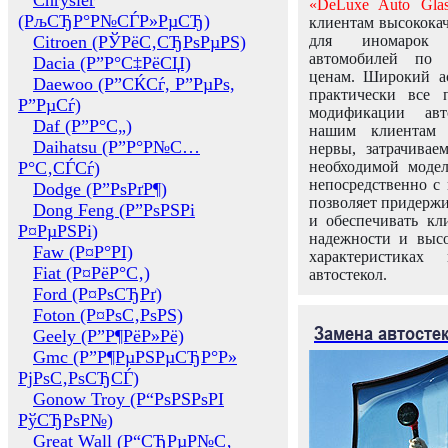
Chrysler
«DeLuxe Auto Glas
(РљСЂР°Р№СЃР»РµСЂ)
клиентам высококач
Citroen (РЎРёС‚СЂРѕРµРЅ)
для иномарок 
автомобилей по
Dacia (Р”Р°С‡РёСЏ)
ценам. Широкий ас
Daewoo (Р”СЌСѓ, Р”РµРѕ,
практически все 
Р”РµСѓ)
модификации авт
Daf (Р”Р°С„)
нашим клиентам 
Daihatsu (Р”Р°Р№С…
нервы, затрачивае
Р°С‚СЃСѓ)
необходимой моде
непосредственно с 
Dodge (Р”РѕРґР¶)
позволяет придержи
Dong Feng (Р”РѕРЅРі
и обеспечивать кл
Р¤РµРЅРі)
надежности и высо
Faw (Р¤Р°РІ)
характеристиках
Fiat (Р¤РёР°С‚)
автостекол.
Ford (Р¤РѕСЂРґ)
Foton (Р¤РѕС‚РѕРЅ)
Замена автосте
Geely (Р”Р¶РёР»Рё)
Gmc (Р”Р¶РµРЅРµСЂР°Р»
РјРѕС‚РѕСЂСЃ)
Gonow Troy (Р“РѕРЅРѕРІ
РўСЂРѕР№)
Great Wall (Р“СЂРµР№С‚