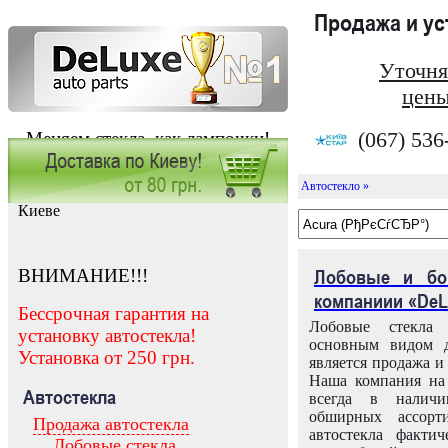
Продажа и у
Уточня
цены
(067) 536
Меняем стекла, как лампочки!
Автостекло »
Заказать установку автостекла в
Киеве
ВНИМАНИЕ!!!
Лобовые и бо
компаниии «DeL
Бессрочная гарантия на
Лобовые стекла
установку автостекла!
основным видом д
Установка от 250 грн.
является продажа и 
Наша компания на 
Автостекла
всегда в налич
обширных ассорт
Продажа автостекла
автостекла факти
Лобовые стекла