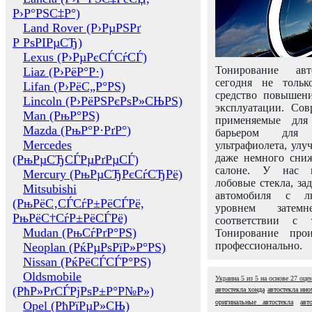
Р›Р°РЅС‡Р°)
Land Rover (Р›РµРЅРґ
Р РѕРІРµСЂ)
Lexus (Р›РµРєСЃСѓСЃ)
Тонирование авт
Liaz (Р›РёР°Р·)
сегодня не толь
Lifan (Р›РёС„Р°РЅ)
средство повышени
Lincoln (Р›РёРЅРєРѕР»СЊРЅ)
эксплуатации. Сов
Man (РњР°РЅ)
применяемые для
Mazda (РњР°Р·РґР°)
барьером для 
Mercedes
ультрафиолета, ул
даже немного сни
(РњРµСЂСЃРµРґРµСЃ)
салоне. У нас м
Mercury (РњРµСЂРєСѓСЂРё)
лобовые стекла, за
Mitsubishi
автомобиля с л
(РњРёС‚СЃСѓР±РёСЃРё,
уровнем затем
РњРёС†СѓР±РёСЃРё)
соответствии с 
Mudan (РњСѓРґР°РЅ)
Тонирование про
профессионально.
Neoplan (РќРµРѕРїР»Р°РЅ)
Nissan (РќРёСЃСЃР°РЅ)
Oldsmobile
Украина
5
из
5
на основе
27
оце
(РћР»РґСЃРјРѕР±Р°Р№Р»)
автостекла хонда
автостекла ин
оригинальные автостекла
авт
Opel (РћРїРµР»СЊ)