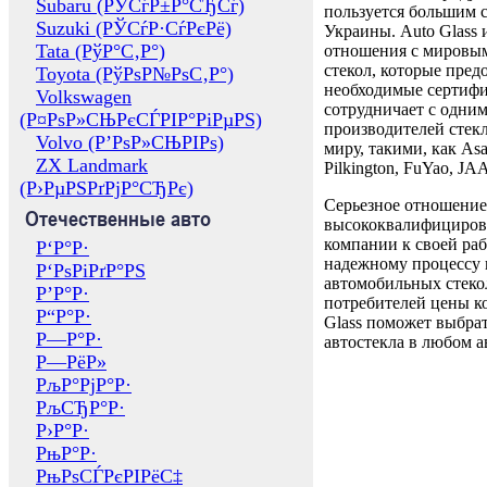
Subaru (РЎСѓР±Р°СЂСѓ)
пользуется большим 
Suzuki (РЎСѓР·СѓРєРё)
Украины. Auto Glass
Tata (РўР°С‚Р°)
отношения с мировы
стекол, которые пред
Toyota (РўРѕР№РѕС‚Р°)
необходимые сертиф
Volkswagen
сотрудничает с одни
(Р¤РѕР»СЊРєСЃРІР°РіРµРЅ)
производителей стекл
Volvo (Р’РѕР»СЊРІРѕ)
миру, такими, как Asa
ZX Landmark
Pilkington, FuYao, 
(Р›РµРЅРґРјР°СЂРє)
Серьезное отношение
Отечественные авто
высококвалифициров
компании к своей раб
Р‘Р°Р·
надежному процессу 
Р‘РѕРіРґР°РЅ
автомобильных стекол
Р’Р°Р·
потребителей цены к
Р“Р°Р·
Glass поможет выбрат
Р—Р°Р·
автостекла в любом а
Р—РёР»
РљР°РјР°Р·
РљСЂР°Р·
Р›Р°Р·
РњР°Р·
РњРѕСЃРєРІРёС‡