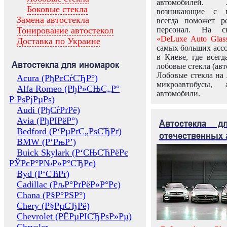
автомобилей.
Боковые стекла
возникающие с в
Замена автостекла
всегда поможет 
Тонирование автостекол
персонал. На ск
«DeLuxe Auto Glas
Доставка по Украине
самых больших ассо
в Киеве, где всег
Автостекла для иномарок
лобовые стекла (авт
Лобовые стекла на 
Acura (РђРєСѓСЂР°)
микроавтобусы, 
Alfa Romeo (РђР»СЊС„Р°
автомобили.
Р РѕРјРµРѕ)
Audi (РђСѓРґРё)
Avia (РђРІРёР°)
Автостекла 
Bedford (Р‘РµРґС„РѕСЂРґ)
отечественных 
BMW (Р‘РњР’)
Buick Skylark (Р‘СЊСЋРёРє
РЎРєР°Р№Р»Р°СЂРє)
Byd (Р‘СЋРґ)
Cadillac (РљР°РґРёР»Р°Рє)
Chana (Р§Р°РЅР°)
Chery (Р§РµСЂРё)
Chevrolet (РЁРµРІСЂРѕР»Рµ)