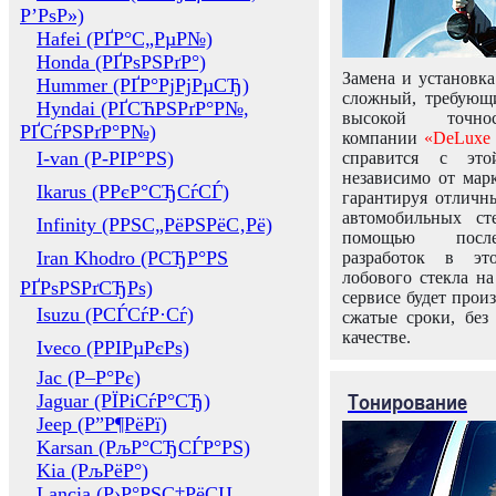
Р’РѕР»)
Hafei (РҐР°С„РµР№)
Honda (РҐРѕРЅРґР°)
Замена и установка
Hummer (РҐР°РјРјРµСЂ)
сложный, требующ
Hyndai (РҐСЋРЅРґР°Р№,
высокой точно
РҐСѓРЅРґР°Р№)
компании
«DeLuxe 
I-van (Р-РІР°РЅ)
справится с это
независимо от марк
Ikarus (РРєР°СЂСѓСЃ)
гарантируя отличны
автомобильных ст
Infinity (РРЅС„РёРЅРёС‚Рё)
помощью посл
Iran Khodro (РСЂР°РЅ
разработок в эт
лобового стекла н
РҐРѕРЅРґСЂРѕ)
сервисе будет прои
Isuzu (РСЃСѓР·Сѓ)
сжатые сроки, без
качестве.
Iveco (РРІРµРєРѕ)
Jac (Р–Р°Рє)
Тонирование
Jaguar (РЇРіСѓР°СЂ)
Jeep (Р”Р¶РёРї)
Karsan (РљР°СЂСЃР°РЅ)
Kia (РљРёР°)
Lancia (Р›Р°РЅС‡РёСЏ,