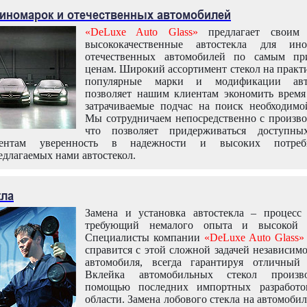
 иномарок и отечественных автомобилей
«DeLuxe Auto Glass»
предлагает своим 
высококачественные автостекла для ин
отечественных автомобилей по самым пр
ценам. Широкий ассортимент стекол на практ
популярные марки и модификации авт
позволяет нашим клиентам экономить время
затрачиваемые подчас на поиск необходимо
Мы сотрудничаем непосредственно с произво
что позволяет придерживаться доступн
иентам уверенность в надежности и высоких потреби
едлагаемых нами автостекол.
кла
Замена и установка автостекла – процесс
требующий немалого опыта и высокой т
Специалисты компании
«DeLuxe Auto Glass»
справится с этой сложной задачей независим
автомобиля, всегда гарантируя отличный р
Вклейка автомобильных стекол произв
помощью последних импортных разработо
области. Замена лобового стекла на автомоби