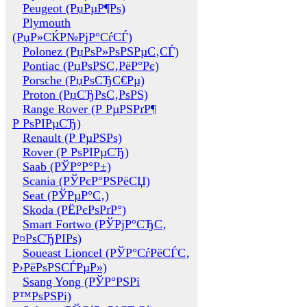
Peugeot (РџРµР¶Рѕ)
Plymouth
(РџР»СЌР№РјР°СѓСЃ)
Polonez (РџРѕР»РѕРЅРµС‚СЃ)
Pontiac (РџРѕРЅС‚РёР°Рє)
Porsche (РџРѕСЂС€Рµ)
Proton (РџСЂРѕС‚РѕРЅ)
Range Rover (Р РµРЅРґР¶
Р РѕРІРµСЂ)
Renault (Р РµРЅРѕ)
Rover (Р РѕРІРµСЂ)
Saab (РЎР°Р°Р±)
Scania (РЎРєР°РЅРёСЏ)
Seat (РЎРµР°С‚)
Skoda (РЁРєРѕРґР°)
Smart Fortwo (РЎРјР°СЂС‚
Р¤РѕСЂРІРѕ)
Soueast Lioncel (РЎР°СѓРёСЃС‚
Р›РёРѕРЅСЃРµР»)
Ssang Yong (РЎР°РЅРі
Р™РѕРЅРі)