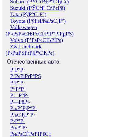
Subaru (РЎСѓР±Р°СЂСѓ)
Suzuki (РЎСѓР·СѓРєРё)
Tata (РўР°С‚Р°)
Toyota (РўРѕР№РѕС‚Р°)
Volkswagen
(Р¤РѕР»СЊРєСЃРІР°РіРµРЅ)
Volvo (Р’РѕР»СЊРІРѕ)
ZX Landmark
(Р›РµРЅРґРјР°СЂРє)
Отечественные авто
Р‘Р°Р·
Р‘РѕРіРґР°РЅ
Р’Р°Р·
Р“Р°Р·
Р—Р°Р·
Р—РёР»
РљР°РјР°Р·
РљСЂР°Р·
Р›Р°Р·
РњР°Р·
РњРѕСЃРєРІРёС‡