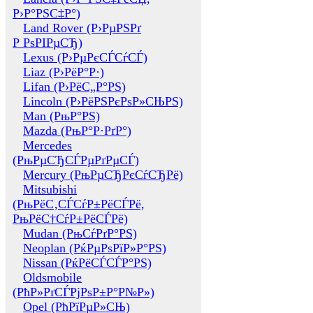
Р›Р°РЅС‡Р°)
Land Rover (Р›РµРЅРґ
Р РѕРІРµСЂ)
Lexus (Р›РµРєСЃСѓСЃ)
Liaz (Р›РёР°Р·)
Lifan (Р›РёС„Р°РЅ)
Lincoln (Р›РёРЅРєРѕР»СЊРЅ)
Man (РњР°РЅ)
Mazda (РњР°Р·РґР°)
Mercedes
(РњРµСЂСЃРµРґРµСЃ)
Mercury (РњРµСЂРєСѓСЂРё)
Mitsubishi
(РњРёС‚СЃСѓР±РёСЃРё,
РњРёС†СѓР±РёСЃРё)
Mudan (РњСѓРґР°РЅ)
Neoplan (РќРµРѕРїР»Р°РЅ)
Nissan (РќРёСЃСЃР°РЅ)
Oldsmobile
(РћР»РґСЃРјРѕР±Р°Р№Р»)
Opel (РћРїРµР»СЊ)