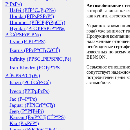
Р’РѕР»)
Автомобильные сте
Hafei (РҐР°С„РµР№)
которой зависит каче
Honda (РҐРѕРЅРґР°)
как купить автостек
Hummer (РҐР°РјРјРµСЂ)
Украинская компания 
Hyndai (РҐСЋРЅРґР°Р№,
года) уже занимает т
РҐСѓРЅРґР°Р№)
Продукция компании 
I-van (Р-РІР°РЅ)
налаженные отношени
необходимые сертифи
Ikarus (РРєР°СЂСѓСЃ)
известных по всему ми
BENSON.
Infinity (РРЅС„РёРЅРёС‚Рё)
Серьезное отношение
Iran Khodro (РСЂР°РЅ
сопутствует надежном
РҐРѕРЅРґСЂРѕ)
потребителей цены ко
Isuzu (РСЃСѓР·Сѓ)
автомобиле.
Iveco (РРІРµРєРѕ)
Jac (Р–Р°Рє)
Jaguar (РЇРіСѓР°СЂ)
Jeep (Р”Р¶РёРї)
Karsan (РљР°СЂСЃР°РЅ)
Kia (РљРёР°)
Lancia (Р›Р°РЅС‡РёСЏ,