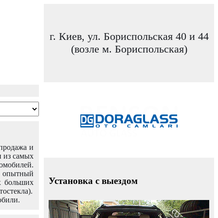
г. Киев, ул. Бориспольская 40 и 44
(возле м. Бориспольская)
 продажа и
н из самых
омобилей.
ш опытный
Установка с выездом
х больших
тостекла).
обили.