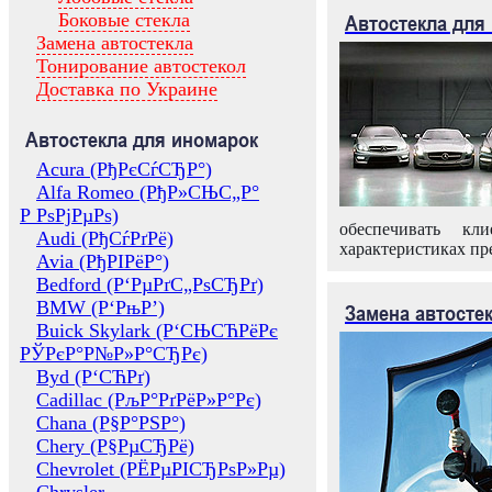
Боковые стекла
Автостекла для
Замена автостекла
Тонирование автостекол
Доставка по Украине
Автостекла для иномарок
Acura (РђРєСѓСЂР°)
Alfa Romeo (РђР»СЊС„Р°
Р РѕРјРµРѕ)
обеспечивать кл
Audi (РђСѓРґРё)
характеристиках пр
Avia (РђРІРёР°)
Bedford (Р‘РµРґС„РѕСЂРґ)
BMW (Р‘РњР’)
Замена автосте
Buick Skylark (Р‘СЊСЋРёРє
РЎРєР°Р№Р»Р°СЂРє)
Byd (Р‘СЋРґ)
Cadillac (РљР°РґРёР»Р°Рє)
Chana (Р§Р°РЅР°)
Chery (Р§РµСЂРё)
Chevrolet (РЁРµРІСЂРѕР»Рµ)