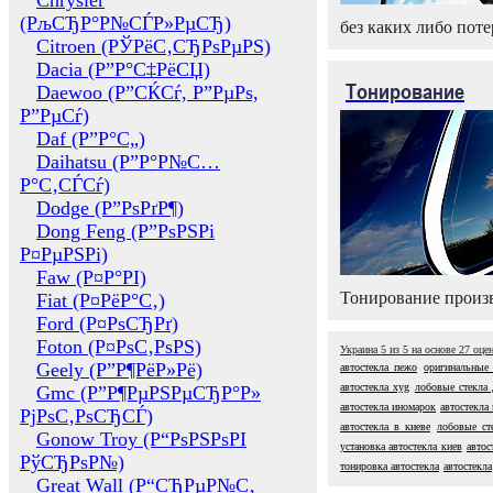
Chrysler
(РљСЂР°Р№СЃР»РµСЂ)
без каких либо поте
Citroen (РЎРёС‚СЂРѕРµРЅ)
Dacia (Р”Р°С‡РёСЏ)
Тонирование
Daewoo (Р”СЌСѓ, Р”РµРѕ,
Р”РµСѓ)
Daf (Р”Р°С„)
Daihatsu (Р”Р°Р№С…
Р°С‚СЃСѓ)
Dodge (Р”РѕРґР¶)
Dong Feng (Р”РѕРЅРі
Р¤РµРЅРі)
Faw (Р¤Р°РІ)
Тонирование произв
Fiat (Р¤РёР°С‚)
Ford (Р¤РѕСЂРґ)
Foton (Р¤РѕС‚РѕРЅ)
Украина
5
из
5
на основе
27
оце
Geely (Р”Р¶РёР»Рё)
автостекла пежо
оригинальные 
автостекла xyg
лобовые стекла
Gmc (Р”Р¶РµРЅРµСЂР°Р»
автостекла иномарок
автостекла 
РјРѕС‚РѕСЂСЃ)
автостекла в киеве
лобовые ст
Gonow Troy (Р“РѕРЅРѕРІ
установка автостекла киев
автос
РўСЂРѕР№)
тонировка автостекла
автостекла
Great Wall (Р“СЂРµР№С‚