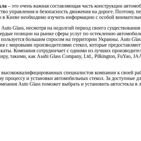
кла
– это очень важная составляющая часть конструкции автомоб
ство управления и безопасность движения на дороге. Поэтому, пе
ло в Киеве необходимо изучить информацию с особой вниматель
Auto Glass, несмотря на недолгий период своего существования 
вердые позиции на рынке сферы услуг по остеклению автомобил
пользуется большим спросом на территории Украины. Auto Glas
я с мировыми производителями стекол, которые предоставляют
каты. Компания сотрудничает с одними из лучших производител
ру, такими, как Asahi Glass Company, Ltd., Pilkington, FuYao, J
 высококвалифицированных специалистов компании к своей ра
у процессу и установки автомобильных стекол. За доступные д
мпания Auto Glass поможет выбрать и установить автостекла в