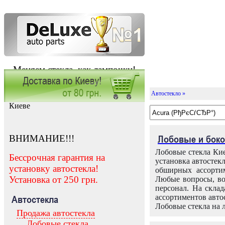
Меняем стекла, как лампочки!
Автостекло »
Заказать установку автостекла в
Киеве
ВНИМАНИЕ!!!
Лобовые и боко
Лобовые стекла Кие
Бессрочная гарантия на
установка автостек
установку автостекла!
обширных ассортим
Установка от 250 грн.
Любые вопросы, во
персонал. На скла
ассортиментов автос
Автостекла
Лобовые стекла на 
Продажа автостекла
Лобовые стекла