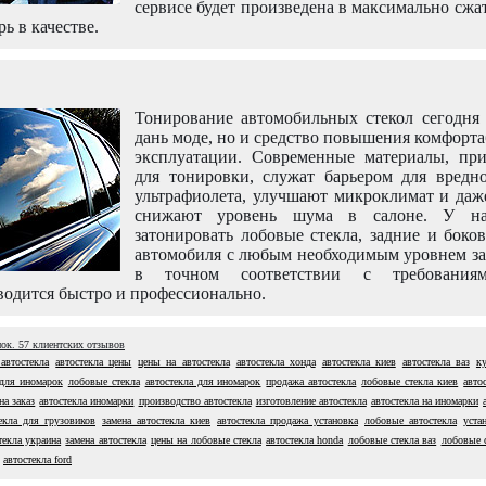
сервисе будет произведена в максимально сжа
рь в качестве.
Тонирование автомобильных стекол сегодня 
дань моде, но и средство повышения комфорт
эксплуатации. Современные материалы, пр
для тонировки, служат барьером для вредно
ультрафиолета, улучшают микроклимат и даж
снижают уровень шума в салоне. У н
затонировать лобовые стекла, задние и боко
автомобиля с любым необходимым уровнем за
в точном соответствии с требовани
одится быстро и профессионально.
нок.
57
клиентских отзывов
автостекла
автостекла цены
цены на автостекла
автостекла хонда
автостекла киев
автостекла ваз
к
 для иномарок
лобовые стекла
автостекла для иномарок
продажа автостекла
лобовые стекла киев
авто
на заказ
автостекла иномарки
производство автостекла
изготовление автостекла
автостекла на иномарки
екла для грузовиков
замена автостекла киев
автостекла продажа установка
лобовые автостекла
уста
текла украина
замена автостекла
цены на лобовые стекла
автостекла honda
лобовые стекла ваз
лобовые с
автостекла ford