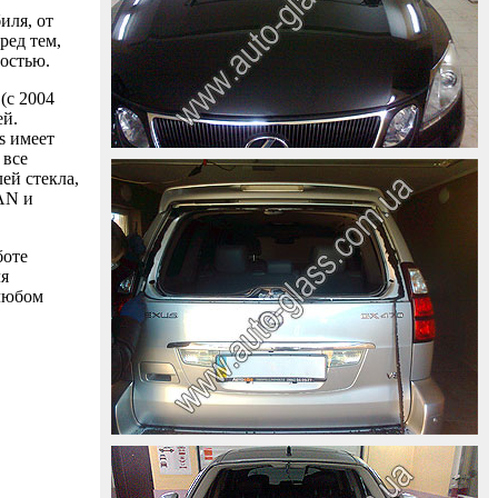
иля, от
ред тем,
ностью.
(с 2004
ей.
s имеет
 все
ей стекла,
AAN и
боте
ля
 любом