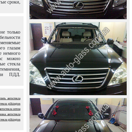
тые сроки,
не только
абельности
именяемые
го глазам
е немного
ас можно
вые стекла
темнения,
ями ПДД.
упить автостекла
стекла pilkington
автостекла оптом
новка автостекла
текла pilkington