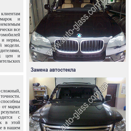
клиентам
омарок и
иемлемым
ически все
омобилей
 и нервы,
й модели.
дителями,
ых цен и
тельских
Замена автостекла
 сложный,
очности.
способны
о от марки
езультат.
одится с
к в этой
ле в нашем