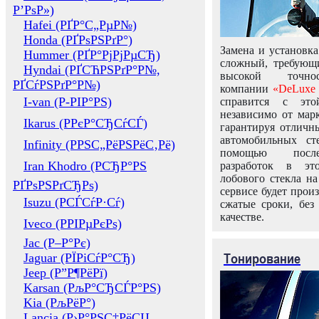
Р’РѕР»)
Hafei (РҐР°С„РµР№)
Honda (РҐРѕРЅРґР°)
Замена и установка
Hummer (РҐР°РјРјРµСЂ)
сложный, требующ
Hyndai (РҐСЋРЅРґР°Р№,
высокой точно
РҐСѓРЅРґР°Р№)
компании
«DeLuxe 
I-van (Р-РІР°РЅ)
справится с это
независимо от марк
Ikarus (РРєР°СЂСѓСЃ)
гарантируя отличны
автомобильных ст
Infinity (РРЅС„РёРЅРёС‚Рё)
помощью посл
Iran Khodro (РСЂР°РЅ
разработок в эт
лобового стекла н
РҐРѕРЅРґСЂРѕ)
сервисе будет прои
Isuzu (РСЃСѓР·Сѓ)
сжатые сроки, без
качестве.
Iveco (РРІРµРєРѕ)
Jac (Р–Р°Рє)
Тонирование
Jaguar (РЇРіСѓР°СЂ)
Jeep (Р”Р¶РёРї)
Karsan (РљР°СЂСЃР°РЅ)
Kia (РљРёР°)
Lancia (Р›Р°РЅС‡РёСЏ,