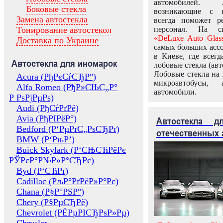
автомобилей.
Боковые стекла
возникающие с в
Замена автостекла
всегда поможет 
Тонирование автостекол
персонал. На ск
«DeLuxe Auto Glas
Доставка по Украине
самых больших ассо
в Киеве, где всег
Автостекла для иномарок
лобовые стекла (авт
Лобовые стекла на 
Acura (РђРєСѓСЂР°)
микроавтобусы, 
Alfa Romeo (РђР»СЊС„Р°
автомобили.
Р РѕРјРµРѕ)
Audi (РђСѓРґРё)
Avia (РђРІРёР°)
Автостекла 
Bedford (Р‘РµРґС„РѕСЂРґ)
отечественных 
BMW (Р‘РњР’)
Buick Skylark (Р‘СЊСЋРёРє
РЎРєР°Р№Р»Р°СЂРє)
Byd (Р‘СЋРґ)
Cadillac (РљР°РґРёР»Р°Рє)
Chana (Р§Р°РЅР°)
Chery (Р§РµСЂРё)
Chevrolet (РЁРµРІСЂРѕР»Рµ)