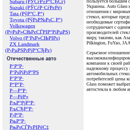
Subaru (РЎСѓР±Р°СЂСѓ)
пользуется большим 
Украины. Auto Glass
Suzuki (РЎСѓР·СѓРєРё)
отношения с мировы
Tata (РўР°С‚Р°)
стекол, которые пред
Toyota (РўРѕР№РѕС‚Р°)
необходимые сертиф
Volkswagen
сотрудничает с одни
(Р¤РѕР»СЊРєСЃРІР°РіРµРЅ)
производителей стекл
Volvo (Р’РѕР»СЊРІРѕ)
миру, такими, как Asa
Pilkington, FuYao, 
ZX Landmark
(Р›РµРЅРґРјР°СЂРє)
Серьезное отношение
Отечественные авто
высококвалифициров
компании к своей раб
Р‘Р°Р·
надежному процессу 
Р‘РѕРіРґР°РЅ
автомобильных стекол
Р’Р°Р·
потребителей цены к
Р“Р°Р·
Glass поможет выбрат
автостекла в любом а
Р—Р°Р·
Р—РёР»
РљР°РјР°Р·
РљСЂР°Р·
Р›Р°Р·
РњР°Р·
РњРѕСЃРєРІРёС‡