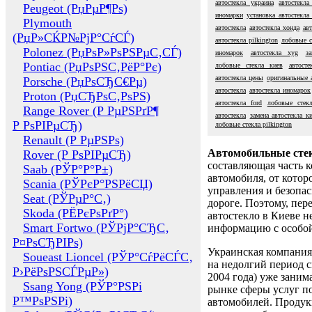
автостекла украина
автостекла
Peugeot (РџРµР¶Рѕ)
иномарки
установка автостекла
Plymouth
автостекла
автостекла хонда
авт
(РџР»СЌР№РјР°СѓСЃ)
автостекла pilkington
лобовые с
Polonez (РџРѕР»РѕРЅРµС‚СЃ)
иномарок
автостекла xyg
за
Pontiac (РџРѕРЅС‚РёР°Рє)
лобовые стекла киев
автосте
автостекла цены
оригинальные 
Porsche (РџРѕСЂС€Рµ)
автостекла
автостекла иномарок
Proton (РџСЂРѕС‚РѕРЅ)
автостекла ford
лобовые стекл
Range Rover (Р РµРЅРґР¶
автостекла
замена автостекла к
Р РѕРІРµСЂ)
лобовые стекла pilkington
Renault (Р РµРЅРѕ)
Автомобильные сте
Rover (Р РѕРІРµСЂ)
составляющая часть 
Saab (РЎР°Р°Р±)
автомобиля, от котор
Scania (РЎРєР°РЅРёСЏ)
управления и безопа
Seat (РЎРµР°С‚)
дороге. Поэтому, пере
Skoda (РЁРєРѕРґР°)
автостекло в Киеве н
Smart Fortwo (РЎРјР°СЂС‚
информацию с особо
Р¤РѕСЂРІРѕ)
Украинская компания 
Soueast Lioncel (РЎР°СѓРёСЃС‚
на недолгий период с
Р›РёРѕРЅСЃРµР»)
2004 года) уже заним
Ssang Yong (РЎР°РЅРі
рынке сферы услуг п
Р™РѕРЅРі)
автомобилей. Проду