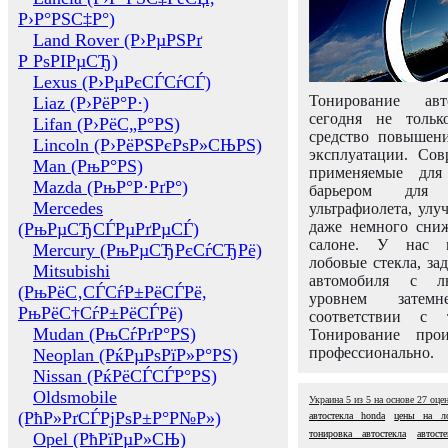
Р›Р°РЅС‡Р°)
Land Rover (Р›РµРЅРґ
Р РѕРІРµСЂ)
Lexus (Р›РµРєСЃСѓСЃ)
Тонирование авт
Liaz (Р›РёР°Р·)
сегодня не толь
Lifan (Р›РёС„Р°РЅ)
средство повышени
Lincoln (Р›РёРЅРєРѕР»СЊРЅ)
эксплуатации. Сов
Man (РњР°РЅ)
применяемые для
Mazda (РњР°Р·РґР°)
барьером для 
Mercedes
ультрафиолета, ул
даже немного сни
(РњРµСЂСЃРµРґРµСЃ)
салоне. У нас м
Mercury (РњРµСЂРєСѓСЂРё)
лобовые стекла, за
Mitsubishi
автомобиля с л
(РњРёС‚СЃСѓР±РёСЃРё,
уровнем затем
РњРёС†СѓР±РёСЃРё)
соответствии с 
Mudan (РњСѓРґР°РЅ)
Тонирование про
профессионально.
Neoplan (РќРµРѕРїР»Р°РЅ)
Nissan (РќРёСЃСЃР°РЅ)
Oldsmobile
Украина
5
из
5
на основе
27
оце
(РћР»РґСЃРјРѕР±Р°Р№Р»)
автостекла honda
цены на ло
тонировка автостекла
автост
Opel (РћРїРµР»СЊ)