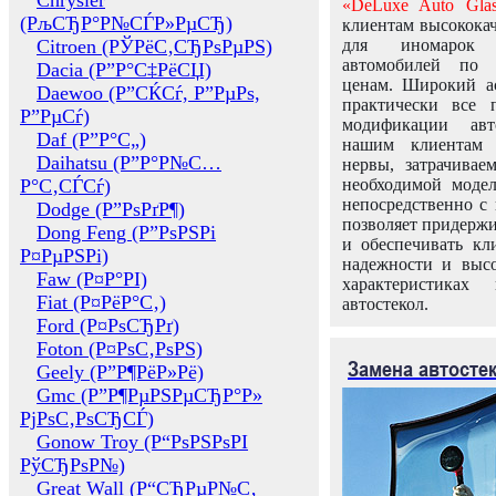
Chrysler
«DeLuxe Auto Glas
(РљСЂР°Р№СЃР»РµСЂ)
клиентам высококач
Citroen (РЎРёС‚СЂРѕРµРЅ)
для иномарок 
автомобилей по
Dacia (Р”Р°С‡РёСЏ)
ценам. Широкий ас
Daewoo (Р”СЌСѓ, Р”РµРѕ,
практически все 
Р”РµСѓ)
модификации авт
Daf (Р”Р°С„)
нашим клиентам 
Daihatsu (Р”Р°Р№С…
нервы, затрачивае
Р°С‚СЃСѓ)
необходимой моде
непосредственно с 
Dodge (Р”РѕРґР¶)
позволяет придержи
Dong Feng (Р”РѕРЅРі
и обеспечивать кл
Р¤РµРЅРі)
надежности и высо
Faw (Р¤Р°РІ)
характеристиках
Fiat (Р¤РёР°С‚)
автостекол.
Ford (Р¤РѕСЂРґ)
Foton (Р¤РѕС‚РѕРЅ)
Замена автосте
Geely (Р”Р¶РёР»Рё)
Gmc (Р”Р¶РµРЅРµСЂР°Р»
РјРѕС‚РѕСЂСЃ)
Gonow Troy (Р“РѕРЅРѕРІ
РўСЂРѕР№)
Great Wall (Р“СЂРµР№С‚