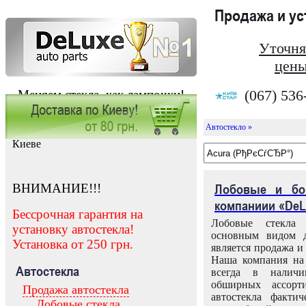
Продажа и у
Уточня
цены
(067) 536
Меняем стекла, как лампочки!
Автостекло »
Заказать установку автостекла в
Киеве
ВНИМАНИЕ!!!
Лобовые и бо
компаниии «DeL
Бессрочная гарантия на
Лобовые стекла
установку автостекла!
основным видом д
Установка от 250 грн.
является продажа и 
Наша компания на 
Автостекла
всегда в налич
обширных ассорт
Продажа автостекла
автостекла факти
Лобовые стекла