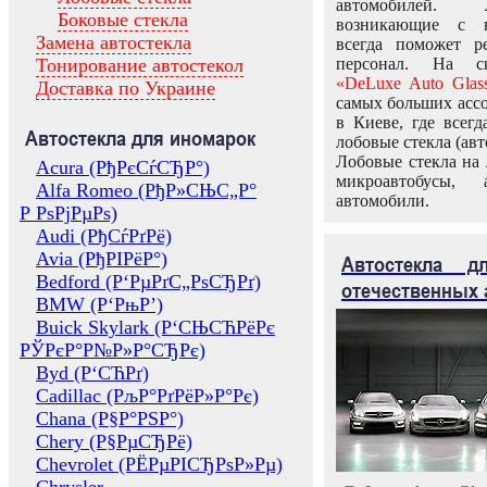
автомобилей.
Боковые стекла
возникающие с в
Замена автостекла
всегда поможет 
Тонирование автостекол
персонал. На ск
«DeLuxe Auto Glas
Доставка по Украине
самых больших ассо
в Киеве, где всег
Автостекла для иномарок
лобовые стекла (авт
Лобовые стекла на 
Acura (РђРєСѓСЂР°)
микроавтобусы, 
Alfa Romeo (РђР»СЊС„Р°
автомобили.
Р РѕРјРµРѕ)
Audi (РђСѓРґРё)
Avia (РђРІРёР°)
Автостекла 
Bedford (Р‘РµРґС„РѕСЂРґ)
отечественных 
BMW (Р‘РњР’)
Buick Skylark (Р‘СЊСЋРёРє
РЎРєР°Р№Р»Р°СЂРє)
Byd (Р‘СЋРґ)
Cadillac (РљР°РґРёР»Р°Рє)
Chana (Р§Р°РЅР°)
Chery (Р§РµСЂРё)
Chevrolet (РЁРµРІСЂРѕР»Рµ)