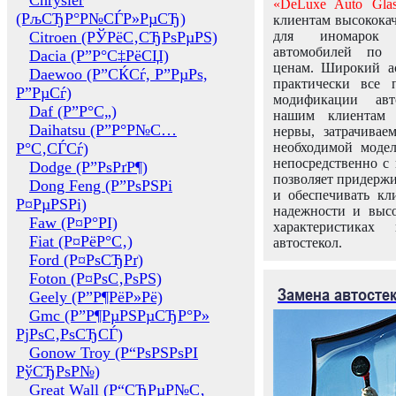
Chrysler
«DeLuxe Auto Glas
(РљСЂР°Р№СЃР»РµСЂ)
клиентам высококач
Citroen (РЎРёС‚СЂРѕРµРЅ)
для иномарок 
автомобилей по
Dacia (Р”Р°С‡РёСЏ)
ценам. Широкий ас
Daewoo (Р”СЌСѓ, Р”РµРѕ,
практически все 
Р”РµСѓ)
модификации авт
Daf (Р”Р°С„)
нашим клиентам 
Daihatsu (Р”Р°Р№С…
нервы, затрачивае
Р°С‚СЃСѓ)
необходимой моде
непосредственно с 
Dodge (Р”РѕРґР¶)
позволяет придержи
Dong Feng (Р”РѕРЅРі
и обеспечивать кл
Р¤РµРЅРі)
надежности и высо
Faw (Р¤Р°РІ)
характеристиках
Fiat (Р¤РёР°С‚)
автостекол.
Ford (Р¤РѕСЂРґ)
Foton (Р¤РѕС‚РѕРЅ)
Замена автосте
Geely (Р”Р¶РёР»Рё)
Gmc (Р”Р¶РµРЅРµСЂР°Р»
РјРѕС‚РѕСЂСЃ)
Gonow Troy (Р“РѕРЅРѕРІ
РўСЂРѕР№)
Great Wall (Р“СЂРµР№С‚