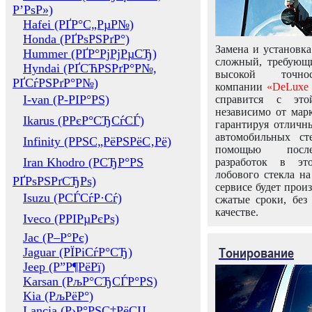
Р’РѕР»)
Hafei (РҐР°С„РµР№)
Honda (РҐРѕРЅРґР°)
Замена и установка
Hummer (РҐР°РјРјРµСЂ)
сложный, требующ
Hyndai (РҐСЋРЅРґР°Р№,
высокой точно
РҐСѓРЅРґР°Р№)
компании
«DeLuxe 
I-van (Р-РІР°РЅ)
справится с это
независимо от марк
Ikarus (РРєР°СЂСѓСЃ)
гарантируя отличны
автомобильных ст
Infinity (РРЅС„РёРЅРёС‚Рё)
помощью посл
Iran Khodro (РСЂР°РЅ
разработок в эт
лобового стекла н
РҐРѕРЅРґСЂРѕ)
сервисе будет прои
Isuzu (РСЃСѓР·Сѓ)
сжатые сроки, без
качестве.
Iveco (РРІРµРєРѕ)
Jac (Р–Р°Рє)
Тонирование
Jaguar (РЇРіСѓР°СЂ)
Jeep (Р”Р¶РёРї)
Karsan (РљР°СЂСЃР°РЅ)
Kia (РљРёР°)
Lancia (Р›Р°РЅС‡РёСЏ,