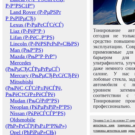
Р›Р°РЅС‡Р°)
Land Rover (Р›РµРЅРґ
Р РѕРІРµСЂ)
Lexus (Р›РµРєСЃСѓСЃ)
Тонирование авт
Liaz (Р›РёР°Р·)
сегодня не толь
Lifan (Р›РёС„Р°РЅ)
средство повышени
Lincoln (Р›РёРЅРєРѕР»СЊРЅ)
эксплуатации. Сов
Man (РњР°РЅ)
применяемые для
Mazda (РњР°Р·РґР°)
барьером для 
Mercedes
ультрафиолета, ул
даже немного сни
(РњРµСЂСЃРµРґРµСЃ)
салоне. У нас м
Mercury (РњРµСЂРєСѓСЂРё)
лобовые стекла, за
Mitsubishi
автомобиля с л
(РњРёС‚СЃСѓР±РёСЃРё,
уровнем затем
РњРёС†СѓР±РёСЃРё)
соответствии с 
Mudan (РњСѓРґР°РЅ)
Тонирование про
профессионально.
Neoplan (РќРµРѕРїР»Р°РЅ)
Nissan (РќРёСЃСЃР°РЅ)
Oldsmobile
Украина
5
из
5
на основе
27
оце
(РћР»РґСЃРјРѕР±Р°Р№Р»)
автостекла киев
тонировка ав
установка автостекла киев
цены
Opel (РћРїРµР»СЊ)