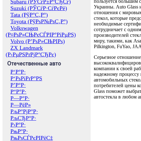
Subaru (РЎСѓР±Р°СЂСѓ)
пользуется большим 
Украины. Auto Glass
Suzuki (РЎСѓР·СѓРєРё)
отношения с мировы
Tata (РўР°С‚Р°)
стекол, которые пред
Toyota (РўРѕР№РѕС‚Р°)
необходимые сертиф
Volkswagen
сотрудничает с одни
(Р¤РѕР»СЊРєСЃРІР°РіРµРЅ)
производителей стекл
Volvo (Р’РѕР»СЊРІРѕ)
миру, такими, как Asa
Pilkington, FuYao, 
ZX Landmark
(Р›РµРЅРґРјР°СЂРє)
Серьезное отношение
Отечественные авто
высококвалифициров
компании к своей раб
Р‘Р°Р·
надежному процессу 
Р‘РѕРіРґР°РЅ
автомобильных стекол
Р’Р°Р·
потребителей цены к
Р“Р°Р·
Glass поможет выбрат
автостекла в любом а
Р—Р°Р·
Р—РёР»
РљР°РјР°Р·
РљСЂР°Р·
Р›Р°Р·
РњР°Р·
РњРѕСЃРєРІРёС‡