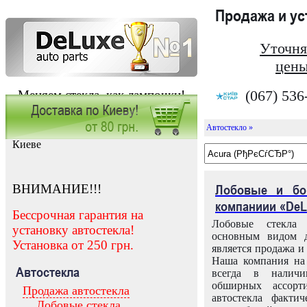
Продажа и у
Уточня
цены
(067) 536
Меняем стекла, как лампочки!
Автостекло »
Заказать установку автостекла в
Киеве
ВНИМАНИЕ!!!
Лобовые и бо
компаниии «DeL
Бессрочная гарантия на
Лобовые стекла
установку автостекла!
основным видом д
Установка от 250 грн.
является продажа и 
Наша компания на 
Автостекла
всегда в налич
обширных ассорт
Продажа автостекла
автостекла факти
Лобовые стекла