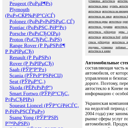
установка автостекла
автосте
Peugeot (РџРµР¶Рѕ)
автостекла пежо
купить автосте
Plymouth
автостекла
автостекла на иномар
(РџР»СЌР№РјР°СѓСЃ)
автостекла на заказ
автостекла 
Polonez (РџРѕР»РѕРЅРµС‚СЃ)
автостекла цены
автостекла
ориг
Pontiac (РџРѕРЅС‚РёР°Рє)
автостекла украина
автостекл
автостекла pilkington
цены н
Porsche (РџРѕСЂС€Рµ)
автостекла
автостекла ford
лобо
Proton (РџСЂРѕС‚РѕРЅ)
стекла pilkington
автостекла в
Range Rover (Р РµРЅРґР¶
продажа установка
лобовые 
Р РѕРІРµСЂ)
автостекла в киеве
Renault (Р РµРЅРѕ)
Автомобильные сте
Rover (Р РѕРІРµСЂ)
составляющая часть 
Saab (РЎР°Р°Р±)
автомобиля, от котор
Scania (РЎРєР°РЅРёСЏ)
управления и безопа
Seat (РЎРµР°С‚)
дороге. Поэтому, пере
Skoda (РЁРєРѕРґР°)
автостекло в Киеве н
Smart Fortwo (РЎРјР°СЂС‚
информацию с особо
Р¤РѕСЂРІРѕ)
Украинская компания 
Soueast Lioncel (РЎР°СѓРёСЃС‚
на недолгий период с
Р›РёРѕРЅСЃРµР»)
2004 года) уже заним
Ssang Yong (РЎР°РЅРі
рынке сферы услуг п
Р™РѕРЅРі)
автомобилей. Проду