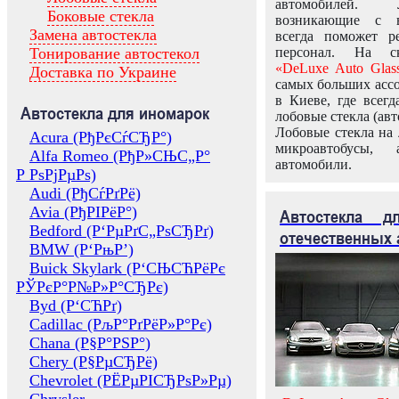
автомобилей.
Боковые стекла
возникающие с в
Замена автостекла
всегда поможет 
Тонирование автостекол
персонал. На ск
«DeLuxe Auto Glas
Доставка по Украине
самых больших ассо
в Киеве, где всег
Автостекла для иномарок
лобовые стекла (авт
Лобовые стекла на 
Acura (РђРєСѓСЂР°)
микроавтобусы, 
Alfa Romeo (РђР»СЊС„Р°
автомобили.
Р РѕРјРµРѕ)
Audi (РђСѓРґРё)
Avia (РђРІРёР°)
Автостекла 
Bedford (Р‘РµРґС„РѕСЂРґ)
отечественных 
BMW (Р‘РњР’)
Buick Skylark (Р‘СЊСЋРёРє
РЎРєР°Р№Р»Р°СЂРє)
Byd (Р‘СЋРґ)
Cadillac (РљР°РґРёР»Р°Рє)
Chana (Р§Р°РЅР°)
Chery (Р§РµСЂРё)
Chevrolet (РЁРµРІСЂРѕР»Рµ)