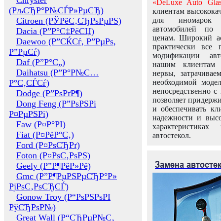
Chrysler
«DeLuxe Auto Glas
(РљСЂР°Р№СЃР»РµСЂ)
клиентам высококач
Citroen (РЎРёС‚СЂРѕРµРЅ)
для иномарок 
автомобилей по
Dacia (Р”Р°С‡РёСЏ)
ценам. Широкий ас
Daewoo (Р”СЌСѓ, Р”РµРѕ,
практически все 
Р”РµСѓ)
модификации авт
Daf (Р”Р°С„)
нашим клиентам 
Daihatsu (Р”Р°Р№С…
нервы, затрачивае
Р°С‚СЃСѓ)
необходимой моде
непосредственно с 
Dodge (Р”РѕРґР¶)
позволяет придержи
Dong Feng (Р”РѕРЅРі
и обеспечивать кл
Р¤РµРЅРі)
надежности и высо
Faw (Р¤Р°РІ)
характеристиках
Fiat (Р¤РёР°С‚)
автостекол.
Ford (Р¤РѕСЂРґ)
Foton (Р¤РѕС‚РѕРЅ)
Замена автосте
Geely (Р”Р¶РёР»Рё)
Gmc (Р”Р¶РµРЅРµСЂР°Р»
РјРѕС‚РѕСЂСЃ)
Gonow Troy (Р“РѕРЅРѕРІ
РўСЂРѕР№)
Great Wall (Р“СЂРµР№С‚