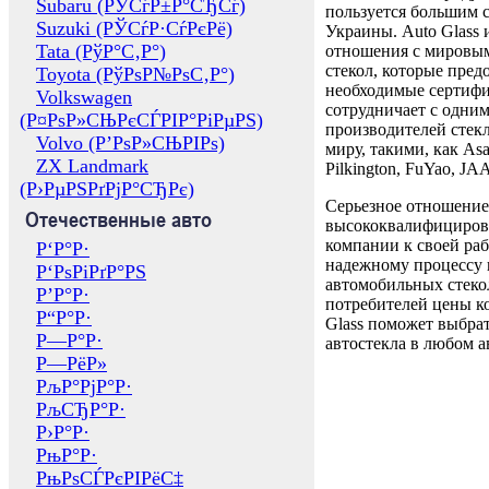
Subaru (РЎСѓР±Р°СЂСѓ)
пользуется большим 
Suzuki (РЎСѓР·СѓРєРё)
Украины. Auto Glass
Tata (РўР°С‚Р°)
отношения с мировы
стекол, которые пред
Toyota (РўРѕР№РѕС‚Р°)
необходимые сертиф
Volkswagen
сотрудничает с одни
(Р¤РѕР»СЊРєСЃРІР°РіРµРЅ)
производителей стекл
Volvo (Р’РѕР»СЊРІРѕ)
миру, такими, как Asa
ZX Landmark
Pilkington, FuYao, 
(Р›РµРЅРґРјР°СЂРє)
Серьезное отношение
Отечественные авто
высококвалифициров
компании к своей раб
Р‘Р°Р·
надежному процессу 
Р‘РѕРіРґР°РЅ
автомобильных стекол
Р’Р°Р·
потребителей цены к
Р“Р°Р·
Glass поможет выбрат
Р—Р°Р·
автостекла в любом а
Р—РёР»
РљР°РјР°Р·
РљСЂР°Р·
Р›Р°Р·
РњР°Р·
РњРѕСЃРєРІРёС‡