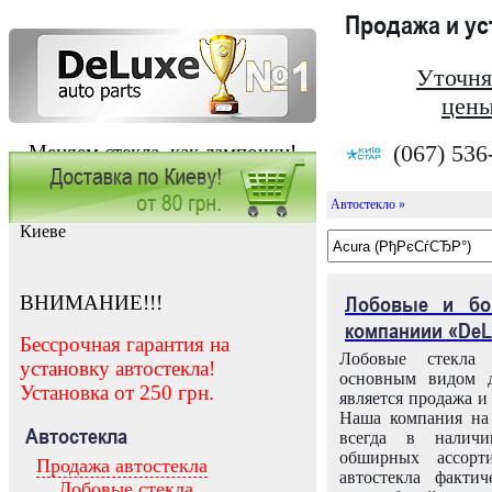
Продажа и у
Уточня
цены
(067) 536
Меняем стекла, как лампочки!
Автостекло »
Заказать установку автостекла в
Киеве
ВНИМАНИЕ!!!
Лобовые и бо
компаниии «DeL
Бессрочная гарантия на
Лобовые стекла
установку автостекла!
основным видом д
Установка от 250 грн.
является продажа и 
Наша компания на 
Автостекла
всегда в налич
обширных ассорт
Продажа автостекла
автостекла факти
Лобовые стекла