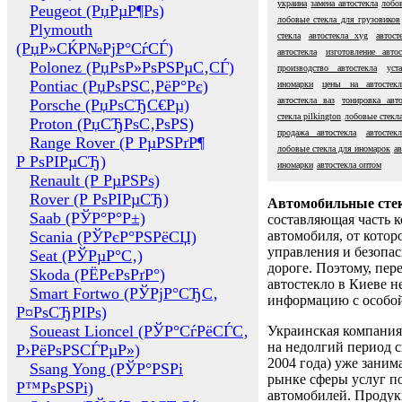
украина
замена автостекла
лобо
Peugeot (РџРµР¶Рѕ)
лобовые стекла для грузовиков
Plymouth
стекла
автостекла xyg
автос
(РџР»СЌР№РјР°СѓСЃ)
автостекла
изготовление автос
Polonez (РџРѕР»РѕРЅРµС‚СЃ)
производство автостекла
уст
Pontiac (РџРѕРЅС‚РёР°Рє)
иномарки
цены на автостекл
автостекла ваз
тонировка авто
Porsche (РџРѕСЂС€Рµ)
стекла pilkington
лобовые стекл
Proton (РџСЂРѕС‚РѕРЅ)
продажа автостекла
автостек
Range Rover (Р РµРЅРґР¶
лобовые стекла для иномарок
ав
Р РѕРІРµСЂ)
иномарки
автостекла оптом
Renault (Р РµРЅРѕ)
Rover (Р РѕРІРµСЂ)
Автомобильные сте
Saab (РЎР°Р°Р±)
составляющая часть 
Scania (РЎРєР°РЅРёСЏ)
автомобиля, от котор
управления и безопа
Seat (РЎРµР°С‚)
дороге. Поэтому, пере
Skoda (РЁРєРѕРґР°)
автостекло в Киеве н
Smart Fortwo (РЎРјР°СЂС‚
информацию с особо
Р¤РѕСЂРІРѕ)
Soueast Lioncel (РЎР°СѓРёСЃС‚
Украинская компания 
на недолгий период с
Р›РёРѕРЅСЃРµР»)
2004 года) уже заним
Ssang Yong (РЎР°РЅРі
рынке сферы услуг п
Р™РѕРЅРі)
автомобилей. Проду