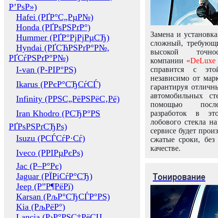
Р’РѕР»)
Hafei (РҐР°С„РµР№)
Honda (РҐРѕРЅРґР°)
Замена и установка
Hummer (РҐР°РјРјРµСЂ)
сложный, требующ
Hyndai (РҐСЋРЅРґР°Р№,
высокой точно
РҐСѓРЅРґР°Р№)
компании
«DeLuxe 
I-van (Р-РІР°РЅ)
справится с это
независимо от марк
Ikarus (РРєР°СЂСѓСЃ)
гарантируя отличны
автомобильных ст
Infinity (РРЅС„РёРЅРёС‚Рё)
помощью посл
Iran Khodro (РСЂР°РЅ
разработок в эт
лобового стекла н
РҐРѕРЅРґСЂРѕ)
сервисе будет прои
Isuzu (РСЃСѓР·Сѓ)
сжатые сроки, без
качестве.
Iveco (РРІРµРєРѕ)
Jac (Р–Р°Рє)
Тонирование
Jaguar (РЇРіСѓР°СЂ)
Jeep (Р”Р¶РёРї)
Karsan (РљР°СЂСЃР°РЅ)
Kia (РљРёР°)
Lancia (Р›Р°РЅС‡РёСЏ,