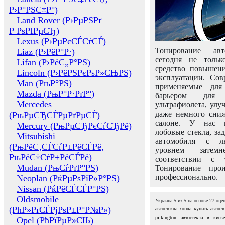
Р›Р°РЅС‡Р°)
Land Rover (Р›РµРЅРґ
Р РѕРІРµСЂ)
Lexus (Р›РµРєСЃСѓСЃ)
Тонирование авт
Liaz (Р›РёР°Р·)
сегодня не толь
Lifan (Р›РёС„Р°РЅ)
средство повышени
Lincoln (Р›РёРЅРєРѕР»СЊРЅ)
эксплуатации. Сов
Man (РњР°РЅ)
применяемые для
Mazda (РњР°Р·РґР°)
барьером для 
Mercedes
ультрафиолета, ул
даже немного сни
(РњРµСЂСЃРµРґРµСЃ)
салоне. У нас м
Mercury (РњРµСЂРєСѓСЂРё)
лобовые стекла, за
Mitsubishi
автомобиля с л
(РњРёС‚СЃСѓР±РёСЃРё,
уровнем затем
РњРёС†СѓР±РёСЃРё)
соответствии с 
Mudan (РњСѓРґР°РЅ)
Тонирование про
профессионально.
Neoplan (РќРµРѕРїР»Р°РЅ)
Nissan (РќРёСЃСЃР°РЅ)
Oldsmobile
Украина
5
из
5
на основе
27
оце
(РћР»РґСЃРјРѕР±Р°Р№Р»)
автостекла хонда
купить автост
pilkington
автостекла в киеве
Opel (РћРїРµР»СЊ)