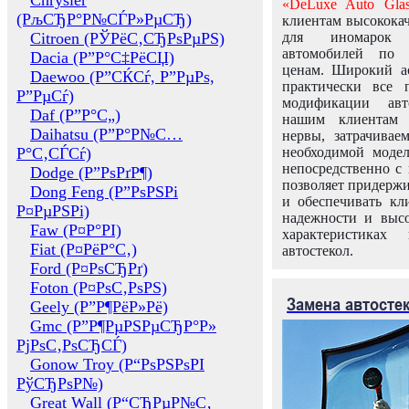
Chrysler
«DeLuxe Auto Glas
(РљСЂР°Р№СЃР»РµСЂ)
клиентам высококач
Citroen (РЎРёС‚СЂРѕРµРЅ)
для иномарок 
автомобилей по
Dacia (Р”Р°С‡РёСЏ)
ценам. Широкий ас
Daewoo (Р”СЌСѓ, Р”РµРѕ,
практически все 
Р”РµСѓ)
модификации авт
Daf (Р”Р°С„)
нашим клиентам 
Daihatsu (Р”Р°Р№С…
нервы, затрачивае
Р°С‚СЃСѓ)
необходимой моде
непосредственно с 
Dodge (Р”РѕРґР¶)
позволяет придержи
Dong Feng (Р”РѕРЅРі
и обеспечивать кл
Р¤РµРЅРі)
надежности и высо
Faw (Р¤Р°РІ)
характеристиках
Fiat (Р¤РёР°С‚)
автостекол.
Ford (Р¤РѕСЂРґ)
Foton (Р¤РѕС‚РѕРЅ)
Замена автосте
Geely (Р”Р¶РёР»Рё)
Gmc (Р”Р¶РµРЅРµСЂР°Р»
РјРѕС‚РѕСЂСЃ)
Gonow Troy (Р“РѕРЅРѕРІ
РўСЂРѕР№)
Great Wall (Р“СЂРµР№С‚