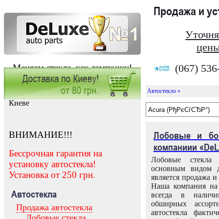
Продажа и у
Уточня
цены
(067) 536
Меняем стекла, как лампочки!
Автостекло »
Заказать установку автостекла в
Киеве
ВНИМАНИЕ!!!
Лобовые и бо
компаниии «DeL
Бессрочная гарантия на
Лобовые стекла
установку автостекла!
основным видом д
Установка от 250 грн.
является продажа и 
Наша компания на 
Автостекла
всегда в налич
обширных ассорт
Продажа автостекла
автостекла факти
Лобовые стекла