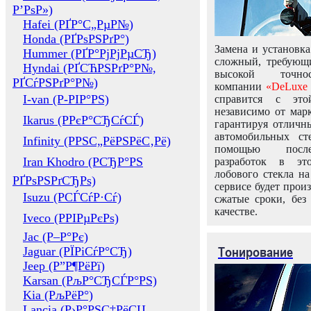
Р’РѕР»)
Hafei (РҐР°С„РµР№)
Honda (РҐРѕРЅРґР°)
Замена и установка
Hummer (РҐР°РјРјРµСЂ)
сложный, требующ
Hyndai (РҐСЋРЅРґР°Р№,
высокой точно
РҐСѓРЅРґР°Р№)
компании
«DeLuxe 
I-van (Р-РІР°РЅ)
справится с это
независимо от марк
Ikarus (РРєР°СЂСѓСЃ)
гарантируя отличны
автомобильных ст
Infinity (РРЅС„РёРЅРёС‚Рё)
помощью посл
Iran Khodro (РСЂР°РЅ
разработок в эт
лобового стекла н
РҐРѕРЅРґСЂРѕ)
сервисе будет прои
Isuzu (РСЃСѓР·Сѓ)
сжатые сроки, без
качестве.
Iveco (РРІРµРєРѕ)
Jac (Р–Р°Рє)
Тонирование
Jaguar (РЇРіСѓР°СЂ)
Jeep (Р”Р¶РёРї)
Karsan (РљР°СЂСЃР°РЅ)
Kia (РљРёР°)
Lancia (Р›Р°РЅС‡РёСЏ,