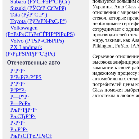
Subaru (РЎСѓР±Р°СЂСѓ)
пользуется большим 
Украины. Auto Glass
Suzuki (РЎСѓР·СѓРєРё)
отношения с мировы
Tata (РўР°С‚Р°)
стекол, которые пред
Toyota (РўРѕР№РѕС‚Р°)
необходимые сертиф
Volkswagen
сотрудничает с одни
(Р¤РѕР»СЊРєСЃРІР°РіРµРЅ)
производителей стекл
Volvo (Р’РѕР»СЊРІРѕ)
миру, такими, как Asa
Pilkington, FuYao, 
ZX Landmark
(Р›РµРЅРґРјР°СЂРє)
Серьезное отношение
Отечественные авто
высококвалифициров
компании к своей раб
Р‘Р°Р·
надежному процессу 
Р‘РѕРіРґР°РЅ
автомобильных стекол
Р’Р°Р·
потребителей цены к
Р“Р°Р·
Glass поможет выбрат
автостекла в любом а
Р—Р°Р·
Р—РёР»
РљР°РјР°Р·
РљСЂР°Р·
Р›Р°Р·
РњР°Р·
РњРѕСЃРєРІРёС‡