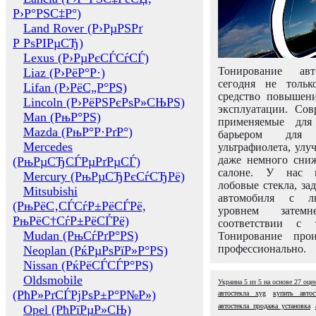
Р›Р°РЅС‡Р°)
Land Rover (Р›РµРЅРґ
Р РѕРІРµСЂ)
Lexus (Р›РµРєСЃСѓСЃ)
Тонирование авт
Liaz (Р›РёР°Р·)
сегодня не толь
Lifan (Р›РёС„Р°РЅ)
средство повышени
Lincoln (Р›РёРЅРєРѕР»СЊРЅ)
эксплуатации. Сов
Man (РњР°РЅ)
применяемые для
Mazda (РњР°Р·РґР°)
барьером для 
Mercedes
ультрафиолета, ул
даже немного сни
(РњРµСЂСЃРµРґРµСЃ)
салоне. У нас м
Mercury (РњРµСЂРєСѓСЂРё)
лобовые стекла, за
Mitsubishi
автомобиля с л
(РњРёС‚СЃСѓР±РёСЃРё,
уровнем затем
РњРёС†СѓР±РёСЃРё)
соответствии с 
Mudan (РњСѓРґР°РЅ)
Тонирование про
профессионально.
Neoplan (РќРµРѕРїР»Р°РЅ)
Nissan (РќРёСЃСЃР°РЅ)
Oldsmobile
Украина
5
из
5
на основе
27
оце
(РћР»РґСЃРјРѕР±Р°Р№Р»)
автостекла xyg
купить автос
автостекла продажа установка
Opel (РћРїРµР»СЊ)