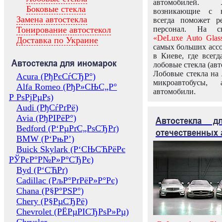
автомобилей.
Боковые стекла
возникающие с в
Замена автостекла
всегда поможет 
Тонирование автостекол
персонал. На ск
«DeLuxe Auto Glas
Доставка по Украине
самых больших ассо
в Киеве, где всег
Автостекла для иномарок
лобовые стекла (авт
Лобовые стекла на 
Acura (РђРєСѓСЂР°)
микроавтобусы, 
Alfa Romeo (РђР»СЊС„Р°
автомобили.
Р РѕРјРµРѕ)
Audi (РђСѓРґРё)
Avia (РђРІРёР°)
Автостекла 
Bedford (Р‘РµРґС„РѕСЂРґ)
отечественных 
BMW (Р‘РњР’)
Buick Skylark (Р‘СЊСЋРёРє
РЎРєР°Р№Р»Р°СЂРє)
Byd (Р‘СЋРґ)
Cadillac (РљР°РґРёР»Р°Рє)
Chana (Р§Р°РЅР°)
Chery (Р§РµСЂРё)
Chevrolet (РЁРµРІСЂРѕР»Рµ)