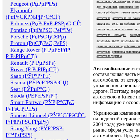
автостекла для иномарок
произ
Peugeot (РџРµР¶Рѕ)
для грузовиков
автостекла ford
Plymouth
стекла pilkington
замена автост
(РџР»СЌР№РјР°СѓСЃ)
автостекла
автостекла на заказ
Polonez (РџРѕР»РѕРЅРµС‚СЃ)
стекла ваз
цены на лобовые ст
Pontiac (РџРѕРЅС‚РёР°Рє)
стекла
автостекла в киеве
авт
автостекла иномарки
тониро
Porsche (РџРѕСЂС€Рµ)
автостекла пежо
автостекла на
Proton (РџСЂРѕС‚РѕРЅ)
цены на автостекла
лобовые ст
Range Rover (Р РµРЅРґР¶
автостекла
установка автостекла
Р РѕРІРµСЂ)
автостекла украина
Renault (Р РµРЅРѕ)
Автомобильные сте
Rover (Р РѕРІРµСЂ)
составляющая часть 
Saab (РЎР°Р°Р±)
автомобиля, от котор
Scania (РЎРєР°РЅРёСЏ)
управления и безопа
Seat (РЎРµР°С‚)
дороге. Поэтому, пере
Skoda (РЁРєРѕРґР°)
автостекло в Киеве н
Smart Fortwo (РЎРјР°СЂС‚
информацию с особо
Р¤РѕСЂРІРѕ)
Украинская компания 
Soueast Lioncel (РЎР°СѓРёСЃС‚
на недолгий период с
Р›РёРѕРЅСЃРµР»)
2004 года) уже заним
Ssang Yong (РЎР°РЅРі
рынке сферы услуг п
Р™РѕРЅРі)
автомобилей. Проду