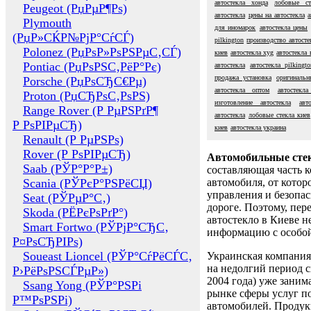
автостекла хонда
лобовые ст
Peugeot (РџРµР¶Рѕ)
автостекла
цены на автостекла
а
Plymouth
для иномарок
автостекла цены
(РџР»СЌР№РјР°СѓСЃ)
pilkington
производство автосте
Polonez (РџРѕР»РѕРЅРµС‚СЃ)
киев
автостекла xyg
автостекла 
Pontiac (РџРѕРЅС‚РёР°Рє)
автостекла
автостекла pilkingt
продажа установка
оригинальн
Porsche (РџРѕСЂС€Рµ)
автостекла оптом
автостекл
Proton (РџСЂРѕС‚РѕРЅ)
изготовление автостекла
авт
Range Rover (Р РµРЅРґР¶
автостекла
лобовые стекла киев
Р РѕРІРµСЂ)
киев
автостекла украина
Renault (Р РµРЅРѕ)
Rover (Р РѕРІРµСЂ)
Автомобильные сте
Saab (РЎР°Р°Р±)
составляющая часть 
Scania (РЎРєР°РЅРёСЏ)
автомобиля, от котор
управления и безопа
Seat (РЎРµР°С‚)
дороге. Поэтому, пере
Skoda (РЁРєРѕРґР°)
автостекло в Киеве н
Smart Fortwo (РЎРјР°СЂС‚
информацию с особо
Р¤РѕСЂРІРѕ)
Soueast Lioncel (РЎР°СѓРёСЃС‚
Украинская компания 
на недолгий период с
Р›РёРѕРЅСЃРµР»)
2004 года) уже заним
Ssang Yong (РЎР°РЅРі
рынке сферы услуг п
Р™РѕРЅРі)
автомобилей. Проду