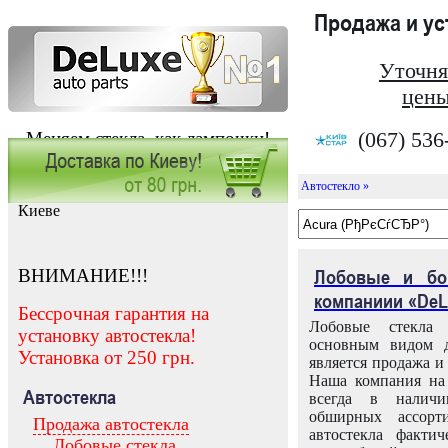
Продажа и у
Уточня
цены
(067) 536
Меняем стекла, как лампочки!
Автостекло »
Заказать установку автостекла в
Киеве
ВНИМАНИЕ!!!
Лобовые и бо
компаниии «DeL
Бессрочная гарантия на
Лобовые стекла
установку автостекла!
основным видом д
Установка от 250 грн.
является продажа и 
Наша компания на 
Автостекла
всегда в налич
обширных ассорт
Продажа автостекла
автостекла факти
Лобовые стекла