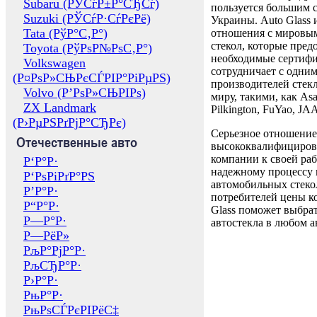
Subaru (РЎСѓР±Р°СЂСѓ)
пользуется большим 
Suzuki (РЎСѓР·СѓРєРё)
Украины. Auto Glass
Tata (РўР°С‚Р°)
отношения с мировы
стекол, которые пред
Toyota (РўРѕР№РѕС‚Р°)
необходимые сертиф
Volkswagen
сотрудничает с одни
(Р¤РѕР»СЊРєСЃРІР°РіРµРЅ)
производителей стекл
Volvo (Р’РѕР»СЊРІРѕ)
миру, такими, как Asa
ZX Landmark
Pilkington, FuYao, 
(Р›РµРЅРґРјР°СЂРє)
Серьезное отношение
Отечественные авто
высококвалифициров
компании к своей раб
Р‘Р°Р·
надежному процессу 
Р‘РѕРіРґР°РЅ
автомобильных стекол
Р’Р°Р·
потребителей цены к
Р“Р°Р·
Glass поможет выбрат
Р—Р°Р·
автостекла в любом а
Р—РёР»
РљР°РјР°Р·
РљСЂР°Р·
Р›Р°Р·
РњР°Р·
РњРѕСЃРєРІРёС‡