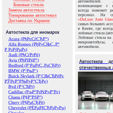
автомобилей.
Боковые стекла
возникающие с в
Замена автостекла
всегда поможет 
Тонирование автостекол
персонал. На ск
«DeLuxe Auto Glas
Доставка по Украине
самых больших ассо
в Киеве, где всег
Автостекла для иномарок
лобовые стекла (авт
Лобовые стекла на 
Acura (РђРєСѓСЂР°)
микроавтобусы, 
Alfa Romeo (РђР»СЊС„Р°
автомобили.
Р РѕРјРµРѕ)
Audi (РђСѓРґРё)
Avia (РђРІРёР°)
Автостекла 
Bedford (Р‘РµРґС„РѕСЂРґ)
отечественных 
BMW (Р‘РњР’)
Buick Skylark (Р‘СЊСЋРёРє
РЎРєР°Р№Р»Р°СЂРє)
Byd (Р‘СЋРґ)
Cadillac (РљР°РґРёР»Р°Рє)
Chana (Р§Р°РЅР°)
Chery (Р§РµСЂРё)
Chevrolet (РЁРµРІСЂРѕР»Рµ)