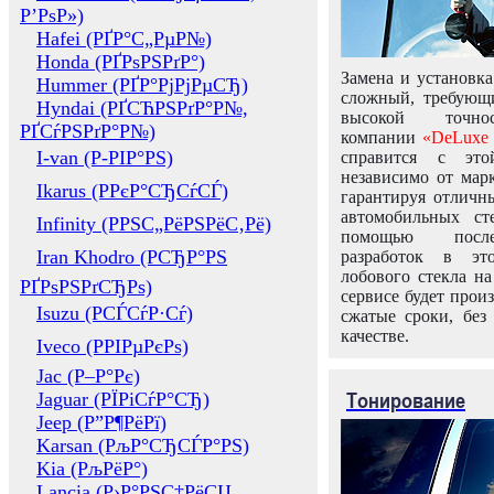
Р’РѕР»)
Hafei (РҐР°С„РµР№)
Honda (РҐРѕРЅРґР°)
Замена и установка
Hummer (РҐР°РјРјРµСЂ)
сложный, требующ
Hyndai (РҐСЋРЅРґР°Р№,
высокой точно
РҐСѓРЅРґР°Р№)
компании
«DeLuxe 
I-van (Р-РІР°РЅ)
справится с это
независимо от марк
Ikarus (РРєР°СЂСѓСЃ)
гарантируя отличны
автомобильных ст
Infinity (РРЅС„РёРЅРёС‚Рё)
помощью посл
Iran Khodro (РСЂР°РЅ
разработок в эт
лобового стекла н
РҐРѕРЅРґСЂРѕ)
сервисе будет прои
Isuzu (РСЃСѓР·Сѓ)
сжатые сроки, без
качестве.
Iveco (РРІРµРєРѕ)
Jac (Р–Р°Рє)
Тонирование
Jaguar (РЇРіСѓР°СЂ)
Jeep (Р”Р¶РёРї)
Karsan (РљР°СЂСЃР°РЅ)
Kia (РљРёР°)
Lancia (Р›Р°РЅС‡РёСЏ,