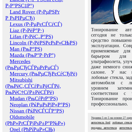
Р›Р°РЅС‡Р°)
Land Rover (Р›РµРЅРґ
Р РѕРІРµСЂ)
Lexus (Р›РµРєСЃСѓСЃ)
Тонирование авт
Liaz (Р›РёР°Р·)
сегодня не толь
Lifan (Р›РёС„Р°РЅ)
средство повышени
Lincoln (Р›РёРЅРєРѕР»СЊРЅ)
эксплуатации. Сов
Man (РњР°РЅ)
применяемые для
Mazda (РњР°Р·РґР°)
барьером для 
Mercedes
ультрафиолета, ул
даже немного сни
(РњРµСЂСЃРµРґРµСЃ)
салоне. У нас м
Mercury (РњРµСЂРєСѓСЂРё)
лобовые стекла, за
Mitsubishi
автомобиля с л
(РњРёС‚СЃСѓР±РёСЃРё,
уровнем затем
РњРёС†СѓР±РёСЃРё)
соответствии с 
Mudan (РњСѓРґР°РЅ)
Тонирование про
профессионально.
Neoplan (РќРµРѕРїР»Р°РЅ)
Nissan (РќРёСЃСЃР°РЅ)
Oldsmobile
Украина
5
из
5
на основе
27
оце
(РћР»РґСЃРјРѕР±Р°Р№Р»)
автостекла ford
лобовые стекл
продажа автостекла
автостекл
Opel (РћРїРµР»СЊ)