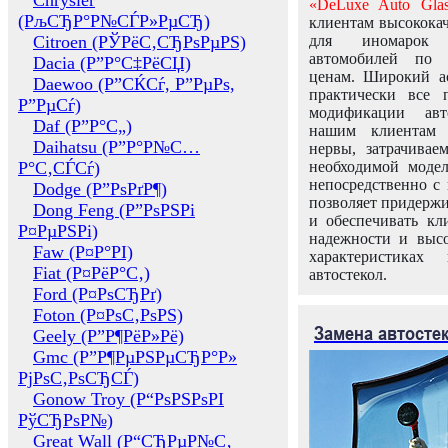
Chrysler
«DeLuxe Auto Glas
(РљСЂР°Р№СЃР»РµСЂ)
клиентам высококач
Citroen (РЎРёС‚СЂРѕРµРЅ)
для иномарок 
автомобилей по
Dacia (Р”Р°С‡РёСЏ)
ценам. Широкий ас
Daewoo (Р”СЌСѓ, Р”РµРѕ,
практически все 
Р”РµСѓ)
модификации авт
Daf (Р”Р°С„)
нашим клиентам 
Daihatsu (Р”Р°Р№С…
нервы, затрачивае
Р°С‚СЃСѓ)
необходимой моде
непосредственно с 
Dodge (Р”РѕРґР¶)
позволяет придержи
Dong Feng (Р”РѕРЅРі
и обеспечивать кл
Р¤РµРЅРі)
надежности и высо
Faw (Р¤Р°РІ)
характеристиках
Fiat (Р¤РёР°С‚)
автостекол.
Ford (Р¤РѕСЂРґ)
Foton (Р¤РѕС‚РѕРЅ)
Замена автосте
Geely (Р”Р¶РёР»Рё)
Gmc (Р”Р¶РµРЅРµСЂР°Р»
РјРѕС‚РѕСЂСЃ)
Gonow Troy (Р“РѕРЅРѕРІ
РўСЂРѕР№)
Great Wall (Р“СЂРµР№С‚