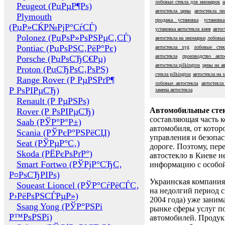
лобовые стекла для иномарок
а
Peugeot (РџРµР¶Рѕ)
автостекла цены
автостекла п
Plymouth
продажа установка
установк
(РџР»СЌР№РјР°СѓСЃ)
установка автостекла киев
автос
Polonez (РџРѕР»РѕРЅРµС‚СЃ)
автостекла на иномарки
лобовые
Pontiac (РџРѕРЅС‚РёР°Рє)
автостекла xyg
лобовые стек
автостекла
производство авто
Porsche (РџРѕСЂС€Рµ)
автостекла pilkington
цены на ав
Proton (РџСЂРѕС‚РѕРЅ)
стекла pilkington
автостекла на з
Range Rover (Р РµРЅРґР¶
лобовые автостекла
автостекла
Р РѕРІРµСЂ)
замена автостекла
Renault (Р РµРЅРѕ)
Автомобильные сте
Rover (Р РѕРІРµСЂ)
составляющая часть 
Saab (РЎР°Р°Р±)
автомобиля, от котор
Scania (РЎРєР°РЅРёСЏ)
управления и безопа
Seat (РЎРµР°С‚)
дороге. Поэтому, пере
Skoda (РЁРєРѕРґР°)
автостекло в Киеве н
Smart Fortwo (РЎРјР°СЂС‚
информацию с особо
Р¤РѕСЂРІРѕ)
Украинская компания 
Soueast Lioncel (РЎР°СѓРёСЃС‚
на недолгий период с
Р›РёРѕРЅСЃРµР»)
2004 года) уже заним
Ssang Yong (РЎР°РЅРі
рынке сферы услуг п
Р™РѕРЅРі)
автомобилей. Проду