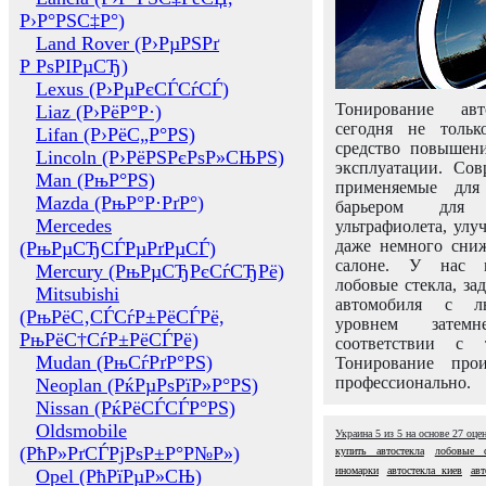
Р›Р°РЅС‡Р°)
Land Rover (Р›РµРЅРґ
Р РѕРІРµСЂ)
Lexus (Р›РµРєСЃСѓСЃ)
Тонирование авт
Liaz (Р›РёР°Р·)
сегодня не толь
Lifan (Р›РёС„Р°РЅ)
средство повышени
Lincoln (Р›РёРЅРєРѕР»СЊРЅ)
эксплуатации. Сов
Man (РњР°РЅ)
применяемые для
Mazda (РњР°Р·РґР°)
барьером для 
Mercedes
ультрафиолета, ул
даже немного сни
(РњРµСЂСЃРµРґРµСЃ)
салоне. У нас м
Mercury (РњРµСЂРєСѓСЂРё)
лобовые стекла, за
Mitsubishi
автомобиля с л
(РњРёС‚СЃСѓР±РёСЃРё,
уровнем затем
РњРёС†СѓР±РёСЃРё)
соответствии с 
Mudan (РњСѓРґР°РЅ)
Тонирование про
профессионально.
Neoplan (РќРµРѕРїР»Р°РЅ)
Nissan (РќРёСЃСЃР°РЅ)
Oldsmobile
Украина
5
из
5
на основе
27
оце
(РћР»РґСЃРјРѕР±Р°Р№Р»)
купить автостекла
лобовые с
иномарки
автостекла киев
авт
Opel (РћРїРµР»СЊ)