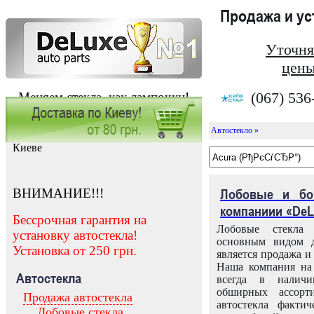
Продажа и у
Уточня
цены
(067) 536
Меняем стекла, как лампочки!
Автостекло »
Заказать установку автостекла в
Киеве
ВНИМАНИЕ!!!
Лобовые и бо
компаниии «DeL
Бессрочная гарантия на
Лобовые стекла
установку автостекла!
основным видом д
Установка от 250 грн.
является продажа и 
Наша компания на 
Автостекла
всегда в налич
обширных ассорт
Продажа автостекла
автостекла факти
Лобовые стекла