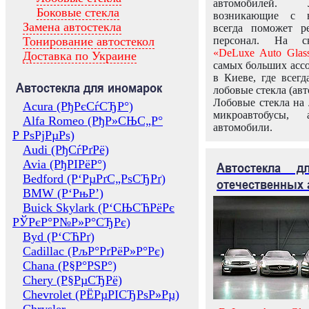
автомобилей.
Боковые стекла
возникающие с в
Замена автостекла
всегда поможет 
Тонирование автостекол
персонал. На ск
«DeLuxe Auto Glas
Доставка по Украине
самых больших ассо
в Киеве, где всег
Автостекла для иномарок
лобовые стекла (авт
Лобовые стекла на 
Acura (РђРєСѓСЂР°)
микроавтобусы, 
Alfa Romeo (РђР»СЊС„Р°
автомобили.
Р РѕРјРµРѕ)
Audi (РђСѓРґРё)
Avia (РђРІРёР°)
Автостекла 
Bedford (Р‘РµРґС„РѕСЂРґ)
отечественных 
BMW (Р‘РњР’)
Buick Skylark (Р‘СЊСЋРёРє
РЎРєР°Р№Р»Р°СЂРє)
Byd (Р‘СЋРґ)
Cadillac (РљР°РґРёР»Р°Рє)
Chana (Р§Р°РЅР°)
Chery (Р§РµСЂРё)
Chevrolet (РЁРµРІСЂРѕР»Рµ)