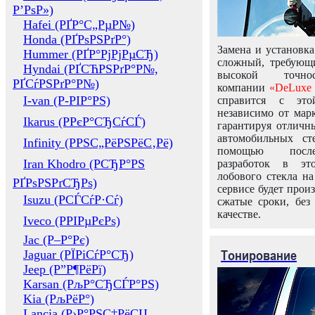
Р’РѕР»)
Hafei (РҐР°С„РµР№)
Honda (РҐРѕРЅРґР°)
Замена и установка
Hummer (РҐР°РјРјРµСЂ)
сложный, требующ
Hyndai (РҐСЋРЅРґР°Р№,
высокой точно
РҐСѓРЅРґР°Р№)
компании
«DeLuxe 
I-van (Р-РІР°РЅ)
справится с это
независимо от марк
Ikarus (РРєР°СЂСѓСЃ)
гарантируя отличны
автомобильных ст
Infinity (РРЅС„РёРЅРёС‚Рё)
помощью посл
Iran Khodro (РСЂР°РЅ
разработок в эт
лобового стекла н
РҐРѕРЅРґСЂРѕ)
сервисе будет прои
Isuzu (РСЃСѓР·Сѓ)
сжатые сроки, без
качестве.
Iveco (РРІРµРєРѕ)
Jac (Р–Р°Рє)
Тонирование
Jaguar (РЇРіСѓР°СЂ)
Jeep (Р”Р¶РёРї)
Karsan (РљР°СЂСЃР°РЅ)
Kia (РљРёР°)
Lancia (Р›Р°РЅС‡РёСЏ,