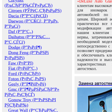
Chrysler
«DeLuxe Auto Glas
(РљСЂР°Р№СЃР»РµСЂ)
клиентам высококач
Citroen (РЎРёС‚СЂРѕРµРЅ)
для иномарок 
автомобилей по
Dacia (Р”Р°С‡РёСЏ)
ценам. Широкий ас
Daewoo (Р”СЌСѓ, Р”РµРѕ,
практически все 
Р”РµСѓ)
модификации авт
Daf (Р”Р°С„)
нашим клиентам 
Daihatsu (Р”Р°Р№С…
нервы, затрачивае
Р°С‚СЃСѓ)
необходимой моде
непосредственно с 
Dodge (Р”РѕРґР¶)
позволяет придержи
Dong Feng (Р”РѕРЅРі
и обеспечивать кл
Р¤РµРЅРі)
надежности и высо
Faw (Р¤Р°РІ)
характеристиках
Fiat (Р¤РёР°С‚)
автостекол.
Ford (Р¤РѕСЂРґ)
Foton (Р¤РѕС‚РѕРЅ)
Замена автосте
Geely (Р”Р¶РёР»Рё)
Gmc (Р”Р¶РµРЅРµСЂР°Р»
РјРѕС‚РѕСЂСЃ)
Gonow Troy (Р“РѕРЅРѕРІ
РўСЂРѕР№)
Great Wall (Р“СЂРµР№С‚