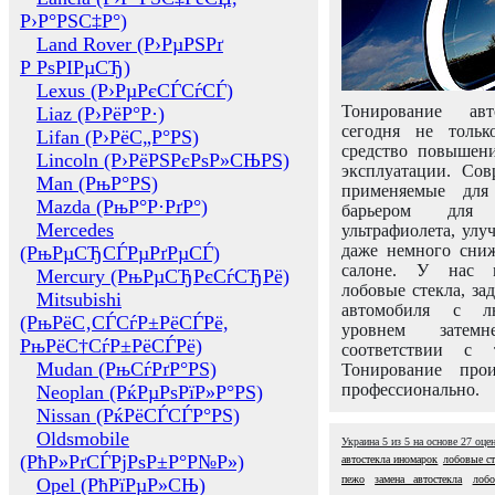
Р›Р°РЅС‡Р°)
Land Rover (Р›РµРЅРґ
Р РѕРІРµСЂ)
Lexus (Р›РµРєСЃСѓСЃ)
Тонирование авт
Liaz (Р›РёР°Р·)
сегодня не толь
Lifan (Р›РёС„Р°РЅ)
средство повышени
Lincoln (Р›РёРЅРєРѕР»СЊРЅ)
эксплуатации. Сов
Man (РњР°РЅ)
применяемые для
Mazda (РњР°Р·РґР°)
барьером для 
Mercedes
ультрафиолета, ул
даже немного сни
(РњРµСЂСЃРµРґРµСЃ)
салоне. У нас м
Mercury (РњРµСЂРєСѓСЂРё)
лобовые стекла, за
Mitsubishi
автомобиля с л
(РњРёС‚СЃСѓР±РёСЃРё,
уровнем затем
РњРёС†СѓР±РёСЃРё)
соответствии с 
Mudan (РњСѓРґР°РЅ)
Тонирование про
профессионально.
Neoplan (РќРµРѕРїР»Р°РЅ)
Nissan (РќРёСЃСЃР°РЅ)
Oldsmobile
Украина
5
из
5
на основе
27
оце
(РћР»РґСЃРјРѕР±Р°Р№Р»)
автостекла иномарок
лобовые ст
пежо
замена автостекла
лобо
Opel (РћРїРµР»СЊ)