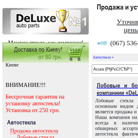
Продажа и у
Уточня
цены
(067) 536
Меняем стекла, как лампочки!
Автостекло »
Заказать установку автостекла в
Киеве
ВНИМАНИЕ!!!
Лобовые и бо
компаниии «DeL
Бессрочная гарантия на
Лобовые стекла
установку автостекла!
основным видом д
Установка от 250 грн.
является продажа и 
Наша компания на 
Автостекла
всегда в налич
обширных ассорт
Продажа автостекла
автостекла факти
Лобовые стекла