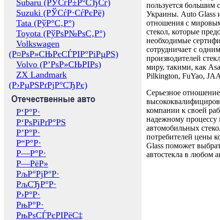
Subaru (РЎСѓР±Р°СЂСѓ)
пользуется большим 
Suzuki (РЎСѓР·СѓРєРё)
Украины. Auto Glass
Tata (РўР°С‚Р°)
отношения с мировы
стекол, которые пред
Toyota (РўРѕР№РѕС‚Р°)
необходимые сертиф
Volkswagen
сотрудничает с одни
(Р¤РѕР»СЊРєСЃРІР°РіРµРЅ)
производителей стекл
Volvo (Р’РѕР»СЊРІРѕ)
миру, такими, как Asa
ZX Landmark
Pilkington, FuYao, 
(Р›РµРЅРґРјР°СЂРє)
Серьезное отношение
Отечественные авто
высококвалифициров
компании к своей раб
Р‘Р°Р·
надежному процессу 
Р‘РѕРіРґР°РЅ
автомобильных стекол
Р’Р°Р·
потребителей цены к
Р“Р°Р·
Glass поможет выбрат
Р—Р°Р·
автостекла в любом а
Р—РёР»
РљР°РјР°Р·
РљСЂР°Р·
Р›Р°Р·
РњР°Р·
РњРѕСЃРєРІРёС‡