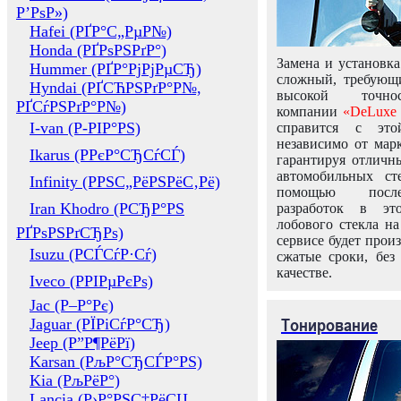
Р’РѕР»)
Hafei (РҐР°С„РµР№)
Honda (РҐРѕРЅРґР°)
Замена и установка
Hummer (РҐР°РјРјРµСЂ)
сложный, требующ
Hyndai (РҐСЋРЅРґР°Р№,
высокой точно
РҐСѓРЅРґР°Р№)
компании
«DeLuxe 
I-van (Р-РІР°РЅ)
справится с это
независимо от марк
Ikarus (РРєР°СЂСѓСЃ)
гарантируя отличны
автомобильных ст
Infinity (РРЅС„РёРЅРёС‚Рё)
помощью посл
Iran Khodro (РСЂР°РЅ
разработок в эт
лобового стекла н
РҐРѕРЅРґСЂРѕ)
сервисе будет прои
Isuzu (РСЃСѓР·Сѓ)
сжатые сроки, без
качестве.
Iveco (РРІРµРєРѕ)
Jac (Р–Р°Рє)
Тонирование
Jaguar (РЇРіСѓР°СЂ)
Jeep (Р”Р¶РёРї)
Karsan (РљР°СЂСЃР°РЅ)
Kia (РљРёР°)
Lancia (Р›Р°РЅС‡РёСЏ,