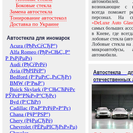
автомобилей.
Боковые стекла
возникающие с в
Замена автостекла
всегда поможет 
Тонирование автостекол
персонал. На ск
«DeLuxe Auto Glas
Доставка по Украине
самых больших ассо
в Киеве, где всег
Автостекла для иномарок
лобовые стекла (авт
Лобовые стекла на 
Acura (РђРєСѓСЂР°)
микроавтобусы, 
Alfa Romeo (РђР»СЊС„Р°
автомобили.
Р РѕРјРµРѕ)
Audi (РђСѓРґРё)
Avia (РђРІРёР°)
Автостекла 
Bedford (Р‘РµРґС„РѕСЂРґ)
отечественных 
BMW (Р‘РњР’)
Buick Skylark (Р‘СЊСЋРёРє
РЎРєР°Р№Р»Р°СЂРє)
Byd (Р‘СЋРґ)
Cadillac (РљР°РґРёР»Р°Рє)
Chana (Р§Р°РЅР°)
Chery (Р§РµСЂРё)
Chevrolet (РЁРµРІСЂРѕР»Рµ)