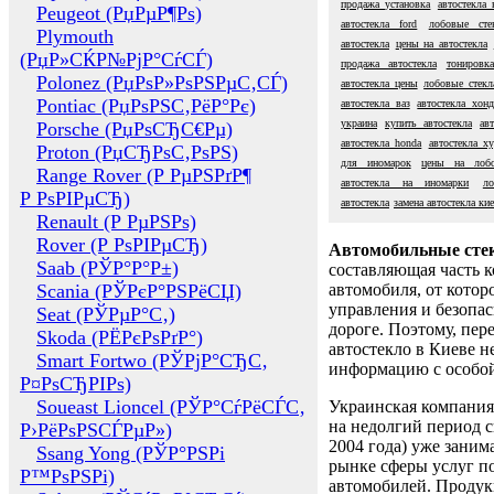
продажа установка
автостекла 
Peugeot (РџРµР¶Рѕ)
автостекла ford
лобовые сте
Plymouth
автостекла
цены на автостекла
(РџР»СЌР№РјР°СѓСЃ)
продажа автостекла
тонировка
Polonez (РџРѕР»РѕРЅРµС‚СЃ)
автостекла цены
лобовые стекл
Pontiac (РџРѕРЅС‚РёР°Рє)
автостекла ваз
автостекла хонд
украина
купить автостекла
ав
Porsche (РџРѕСЂС€Рµ)
автостекла honda
автостекла x
Proton (РџСЂРѕС‚РѕРЅ)
для иномарок
цены на лобо
Range Rover (Р РµРЅРґР¶
автостекла на иномарки
ло
Р РѕРІРµСЂ)
автостекла
замена автостекла ки
Renault (Р РµРЅРѕ)
Rover (Р РѕРІРµСЂ)
Автомобильные сте
Saab (РЎР°Р°Р±)
составляющая часть 
Scania (РЎРєР°РЅРёСЏ)
автомобиля, от котор
управления и безопа
Seat (РЎРµР°С‚)
дороге. Поэтому, пере
Skoda (РЁРєРѕРґР°)
автостекло в Киеве н
Smart Fortwo (РЎРјР°СЂС‚
информацию с особо
Р¤РѕСЂРІРѕ)
Soueast Lioncel (РЎР°СѓРёСЃС‚
Украинская компания 
на недолгий период с
Р›РёРѕРЅСЃРµР»)
2004 года) уже заним
Ssang Yong (РЎР°РЅРі
рынке сферы услуг п
Р™РѕРЅРі)
автомобилей. Проду