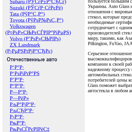
Subaru (РЎСѓР±Р°СЂСѓ)
пользуется большим 
Украины. Auto Glass
Suzuki (РЎСѓР·СѓРєРё)
отношения с мировы
Tata (РўР°С‚Р°)
стекол, которые пред
Toyota (РўРѕР№РѕС‚Р°)
необходимые сертиф
Volkswagen
сотрудничает с одни
(Р¤РѕР»СЊРєСЃРІР°РіРµРЅ)
производителей стекл
Volvo (Р’РѕР»СЊРІРѕ)
миру, такими, как Asa
Pilkington, FuYao, 
ZX Landmark
(Р›РµРЅРґРјР°СЂРє)
Серьезное отношение
Отечественные авто
высококвалифициров
компании к своей раб
Р‘Р°Р·
надежному процессу 
Р‘РѕРіРґР°РЅ
автомобильных стекол
Р’Р°Р·
потребителей цены к
Р“Р°Р·
Glass поможет выбрат
автостекла в любом а
Р—Р°Р·
Р—РёР»
РљР°РјР°Р·
РљСЂР°Р·
Р›Р°Р·
РњР°Р·
РњРѕСЃРєРІРёС‡