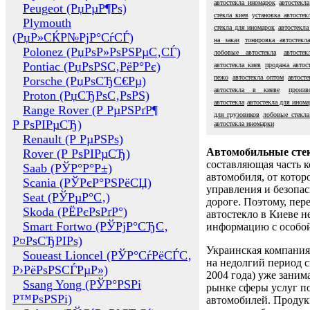
автостекла иномарок
автостекла
Peugeot (РџРµР¶Рѕ)
стекла киев
установка автостек
Plymouth
стекла для иномарок
автостекла
(РџР»СЌР№РјР°СѓСЃ)
на заказ
тонировка автостекла
Polonez (РџРѕР»РѕРЅРµС‚СЃ)
лобовые автостекла
автосте
Pontiac (РџРѕРЅС‚РёР°Рє)
автостекла киев
продажа автос
пежо
автостекла оптом
автост
Porsche (РџРѕСЂС€Рµ)
автостекла в киеве
произв
Proton (РџСЂРѕС‚РѕРЅ)
автостекла
автостекла для ином
Range Rover (Р РµРЅРґР¶
для грузовиков
лобовые стекла 
Р РѕРІРµСЂ)
автостекла иномарки
Renault (Р РµРЅРѕ)
Автомобильные сте
Rover (Р РѕРІРµСЂ)
составляющая часть 
Saab (РЎР°Р°Р±)
автомобиля, от котор
Scania (РЎРєР°РЅРёСЏ)
управления и безопа
Seat (РЎРµР°С‚)
дороге. Поэтому, пере
Skoda (РЁРєРѕРґР°)
автостекло в Киеве н
Smart Fortwo (РЎРјР°СЂС‚
информацию с особо
Р¤РѕСЂРІРѕ)
Украинская компания 
Soueast Lioncel (РЎР°СѓРёСЃС‚
на недолгий период с
Р›РёРѕРЅСЃРµР»)
2004 года) уже заним
Ssang Yong (РЎР°РЅРі
рынке сферы услуг п
Р™РѕРЅРі)
автомобилей. Проду