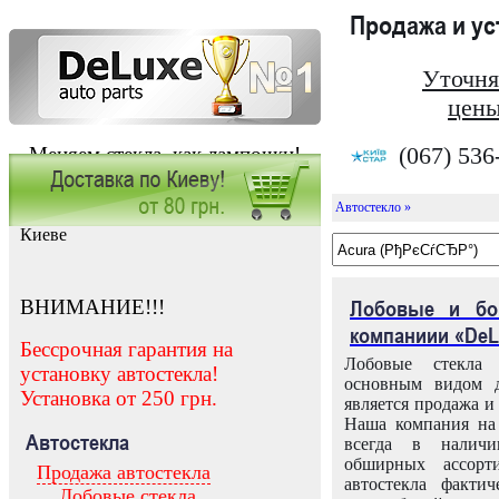
Продажа и у
Уточня
цены
(067) 536
Меняем стекла, как лампочки!
Автостекло »
Заказать установку автостекла в
Киеве
ВНИМАНИЕ!!!
Лобовые и бо
компаниии «DeL
Бессрочная гарантия на
Лобовые стекла
установку автостекла!
основным видом д
Установка от 250 грн.
является продажа и 
Наша компания на 
Автостекла
всегда в налич
обширных ассорт
Продажа автостекла
автостекла факти
Лобовые стекла