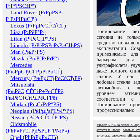
Р›Р°РЅС‡Р°)
Land Rover (Р›РµРЅРґ
Р РѕРІРµСЂ)
Lexus (Р›РµРєСЃСѓСЃ)
Тонирование авт
Liaz (Р›РёР°Р·)
сегодня не толь
Lifan (Р›РёС„Р°РЅ)
средство повышени
Lincoln (Р›РёРЅРєРѕР»СЊРЅ)
эксплуатации. Сов
Man (РњР°РЅ)
применяемые для
Mazda (РњР°Р·РґР°)
барьером для 
Mercedes
ультрафиолета, ул
даже немного сни
(РњРµСЂСЃРµРґРµСЃ)
салоне. У нас м
Mercury (РњРµСЂРєСѓСЂРё)
лобовые стекла, за
Mitsubishi
автомобиля с л
(РњРёС‚СЃСѓР±РёСЃРё,
уровнем затем
РњРёС†СѓР±РёСЃРё)
соответствии с 
Mudan (РњСѓРґР°РЅ)
Тонирование про
профессионально.
Neoplan (РќРµРѕРїР»Р°РЅ)
Nissan (РќРёСЃСЃР°РЅ)
Oldsmobile
Украина
5
из
5
на основе
27
оце
(РћР»РґСЃРјРѕР±Р°Р№Р»)
автостекла honda
лобовые сте
автостекла
автостекла pilkingto
Opel (РћРїРµР»СЊ)