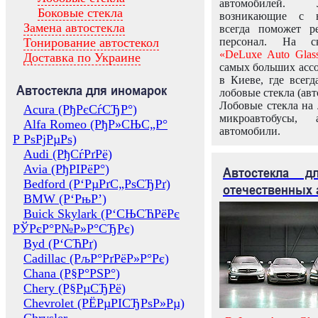
автомобилей.
Боковые стекла
возникающие с в
Замена автостекла
всегда поможет 
Тонирование автостекол
персонал. На ск
«DeLuxe Auto Glas
Доставка по Украине
самых больших ассо
в Киеве, где всег
Автостекла для иномарок
лобовые стекла (авт
Лобовые стекла на 
Acura (РђРєСѓСЂР°)
микроавтобусы, 
Alfa Romeo (РђР»СЊС„Р°
автомобили.
Р РѕРјРµРѕ)
Audi (РђСѓРґРё)
Avia (РђРІРёР°)
Автостекла 
Bedford (Р‘РµРґС„РѕСЂРґ)
отечественных 
BMW (Р‘РњР’)
Buick Skylark (Р‘СЊСЋРёРє
РЎРєР°Р№Р»Р°СЂРє)
Byd (Р‘СЋРґ)
Cadillac (РљР°РґРёР»Р°Рє)
Chana (Р§Р°РЅР°)
Chery (Р§РµСЂРё)
Chevrolet (РЁРµРІСЂРѕР»Рµ)