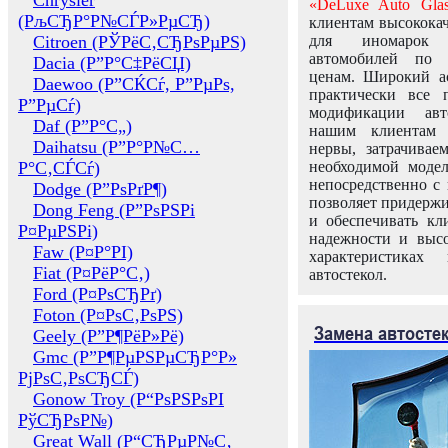
Chrysler
«DeLuxe Auto Glas
(РљСЂР°Р№СЃР»РµСЂ)
клиентам высококач
Citroen (РЎРёС‚СЂРѕРµРЅ)
для иномарок 
автомобилей по
Dacia (Р”Р°С‡РёСЏ)
ценам. Широкий ас
Daewoo (Р”СЌСѓ, Р”РµРѕ,
практически все 
Р”РµСѓ)
модификации авт
Daf (Р”Р°С„)
нашим клиентам 
Daihatsu (Р”Р°Р№С…
нервы, затрачивае
Р°С‚СЃСѓ)
необходимой моде
непосредственно с 
Dodge (Р”РѕРґР¶)
позволяет придержи
Dong Feng (Р”РѕРЅРі
и обеспечивать кл
Р¤РµРЅРі)
надежности и высо
Faw (Р¤Р°РІ)
характеристиках
Fiat (Р¤РёР°С‚)
автостекол.
Ford (Р¤РѕСЂРґ)
Foton (Р¤РѕС‚РѕРЅ)
Замена автосте
Geely (Р”Р¶РёР»Рё)
Gmc (Р”Р¶РµРЅРµСЂР°Р»
РјРѕС‚РѕСЂСЃ)
Gonow Troy (Р“РѕРЅРѕРІ
РўСЂРѕР№)
Great Wall (Р“СЂРµР№С‚