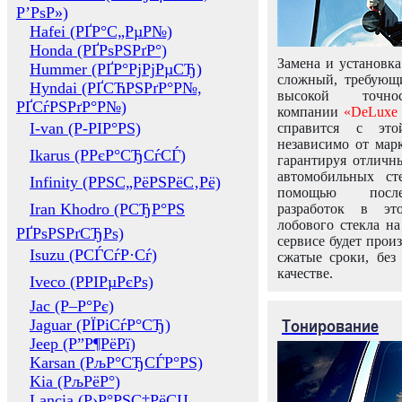
Р’РѕР»)
Hafei (РҐР°С„РµР№)
Honda (РҐРѕРЅРґР°)
Замена и установка
Hummer (РҐР°РјРјРµСЂ)
сложный, требующ
Hyndai (РҐСЋРЅРґР°Р№,
высокой точно
РҐСѓРЅРґР°Р№)
компании
«DeLuxe 
I-van (Р-РІР°РЅ)
справится с это
независимо от марк
Ikarus (РРєР°СЂСѓСЃ)
гарантируя отличны
автомобильных ст
Infinity (РРЅС„РёРЅРёС‚Рё)
помощью посл
Iran Khodro (РСЂР°РЅ
разработок в эт
лобового стекла н
РҐРѕРЅРґСЂРѕ)
сервисе будет прои
Isuzu (РСЃСѓР·Сѓ)
сжатые сроки, без
качестве.
Iveco (РРІРµРєРѕ)
Jac (Р–Р°Рє)
Тонирование
Jaguar (РЇРіСѓР°СЂ)
Jeep (Р”Р¶РёРї)
Karsan (РљР°СЂСЃР°РЅ)
Kia (РљРёР°)
Lancia (Р›Р°РЅС‡РёСЏ,