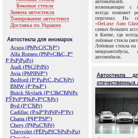
автомобилей.
Боковые стекла
возникающие с в
Замена автостекла
всегда поможет 
Тонирование автостекол
персонал. На ск
«DeLuxe Auto Glas
Доставка по Украине
самых больших ассо
в Киеве, где всег
Автостекла для иномарок
лобовые стекла (авт
Лобовые стекла на 
Acura (РђРєСѓСЂР°)
микроавтобусы, 
Alfa Romeo (РђР»СЊС„Р°
автомобили.
Р РѕРјРµРѕ)
Audi (РђСѓРґРё)
Avia (РђРІРёР°)
Автостекла 
Bedford (Р‘РµРґС„РѕСЂРґ)
отечественных 
BMW (Р‘РњР’)
Buick Skylark (Р‘СЊСЋРёРє
РЎРєР°Р№Р»Р°СЂРє)
Byd (Р‘СЋРґ)
Cadillac (РљР°РґРёР»Р°Рє)
Chana (Р§Р°РЅР°)
Chery (Р§РµСЂРё)
Chevrolet (РЁРµРІСЂРѕР»Рµ)