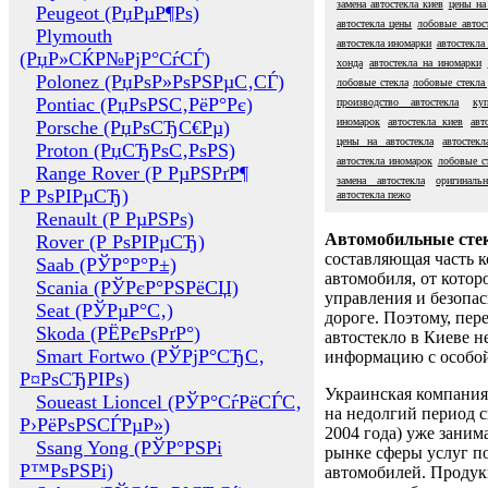
замена автостекла киев
цены на
Peugeot (РџРµР¶Рѕ)
автостекла цены
лобовые автос
Plymouth
автостекла иномарки
автостекла 
(РџР»СЌР№РјР°СѓСЃ)
хонда
автостекла на иномарки
Polonez (РџРѕР»РѕРЅРµС‚СЃ)
лобовые стекла
лобовые стекла
Pontiac (РџРѕРЅС‚РёР°Рє)
производство автостекла
ку
иномарок
автостекла киев
авт
Porsche (РџРѕСЂС€Рµ)
цены на автостекла
автостекл
Proton (РџСЂРѕС‚РѕРЅ)
автостекла иномарок
лобовые ст
Range Rover (Р РµРЅРґР¶
замена автостекла
оригиналь
Р РѕРІРµСЂ)
автостекла пежо
Renault (Р РµРЅРѕ)
Автомобильные сте
Rover (Р РѕРІРµСЂ)
составляющая часть 
Saab (РЎР°Р°Р±)
автомобиля, от котор
Scania (РЎРєР°РЅРёСЏ)
управления и безопа
Seat (РЎРµР°С‚)
дороге. Поэтому, пере
Skoda (РЁРєРѕРґР°)
автостекло в Киеве н
Smart Fortwo (РЎРјР°СЂС‚
информацию с особо
Р¤РѕСЂРІРѕ)
Украинская компания 
Soueast Lioncel (РЎР°СѓРёСЃС‚
на недолгий период с
Р›РёРѕРЅСЃРµР»)
2004 года) уже заним
Ssang Yong (РЎР°РЅРі
рынке сферы услуг п
Р™РѕРЅРі)
автомобилей. Проду