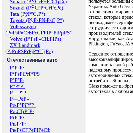
Subaru (РЎСѓР±Р°СЂСѓ)
пользуется большим 
Украины. Auto Glass
Suzuki (РЎСѓР·СѓРєРё)
отношения с мировы
Tata (РўР°С‚Р°)
стекол, которые пред
Toyota (РўРѕР№РѕС‚Р°)
необходимые сертиф
Volkswagen
сотрудничает с одни
(Р¤РѕР»СЊРєСЃРІР°РіРµРЅ)
производителей стекл
Volvo (Р’РѕР»СЊРІРѕ)
миру, такими, как Asa
Pilkington, FuYao, 
ZX Landmark
(Р›РµРЅРґРјР°СЂРє)
Серьезное отношение
Отечественные авто
высококвалифициров
компании к своей раб
Р‘Р°Р·
надежному процессу 
Р‘РѕРіРґР°РЅ
автомобильных стекол
Р’Р°Р·
потребителей цены к
Р“Р°Р·
Glass поможет выбрат
автостекла в любом а
Р—Р°Р·
Р—РёР»
РљР°РјР°Р·
РљСЂР°Р·
Р›Р°Р·
РњР°Р·
РњРѕСЃРєРІРёС‡