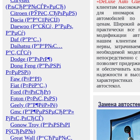
Chrysler
«DeLuxe Auto Glas
(РљСЂР°Р№СЃР»РµСЂ)
клиентам высококач
Citroen (РЎРёС‚СЂРѕРµРЅ)
для иномарок 
автомобилей по
Dacia (Р”Р°С‡РёСЏ)
ценам. Широкий ас
Daewoo (Р”СЌСѓ, Р”РµРѕ,
практически все 
Р”РµСѓ)
модификации авт
Daf (Р”Р°С„)
нашим клиентам 
Daihatsu (Р”Р°Р№С…
нервы, затрачивае
Р°С‚СЃСѓ)
необходимой моде
непосредственно с 
Dodge (Р”РѕРґР¶)
позволяет придержи
Dong Feng (Р”РѕРЅРі
и обеспечивать кл
Р¤РµРЅРі)
надежности и высо
Faw (Р¤Р°РІ)
характеристиках
Fiat (Р¤РёР°С‚)
автостекол.
Ford (Р¤РѕСЂРґ)
Foton (Р¤РѕС‚РѕРЅ)
Замена автосте
Geely (Р”Р¶РёР»Рё)
Gmc (Р”Р¶РµРЅРµСЂР°Р»
РјРѕС‚РѕСЂСЃ)
Gonow Troy (Р“РѕРЅРѕРІ
РўСЂРѕР№)
Great Wall (Р“СЂРµР№С‚