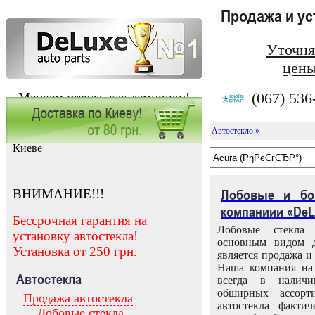
Продажа и у
Уточня
цены
(067) 536
Меняем стекла, как лампочки!
Автостекло »
Заказать установку автостекла в
Киеве
ВНИМАНИЕ!!!
Лобовые и бо
компаниии «DeL
Бессрочная гарантия на
Лобовые стекла
установку автостекла!
основным видом д
Установка от 250 грн.
является продажа и 
Наша компания на 
Автостекла
всегда в налич
обширных ассорт
Продажа автостекла
автостекла факти
Лобовые стекла