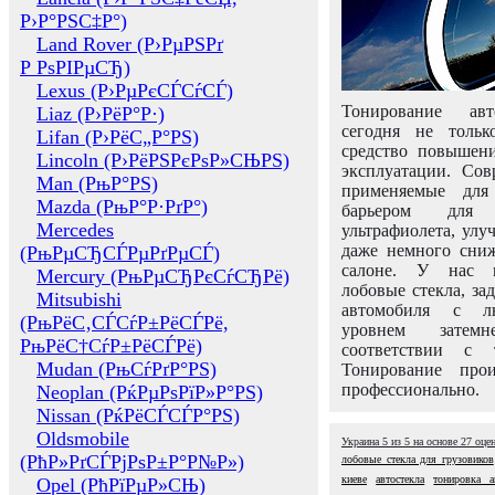
Р›Р°РЅС‡Р°)
Land Rover (Р›РµРЅРґ
Р РѕРІРµСЂ)
Lexus (Р›РµРєСЃСѓСЃ)
Тонирование авт
Liaz (Р›РёР°Р·)
сегодня не толь
Lifan (Р›РёС„Р°РЅ)
средство повышени
Lincoln (Р›РёРЅРєРѕР»СЊРЅ)
эксплуатации. Сов
Man (РњР°РЅ)
применяемые для
Mazda (РњР°Р·РґР°)
барьером для 
Mercedes
ультрафиолета, ул
даже немного сни
(РњРµСЂСЃРµРґРµСЃ)
салоне. У нас м
Mercury (РњРµСЂРєСѓСЂРё)
лобовые стекла, за
Mitsubishi
автомобиля с л
(РњРёС‚СЃСѓР±РёСЃРё,
уровнем затем
РњРёС†СѓР±РёСЃРё)
соответствии с 
Mudan (РњСѓРґР°РЅ)
Тонирование про
профессионально.
Neoplan (РќРµРѕРїР»Р°РЅ)
Nissan (РќРёСЃСЃР°РЅ)
Oldsmobile
Украина
5
из
5
на основе
27
оце
(РћР»РґСЃРјРѕР±Р°Р№Р»)
лобовые стекла для грузовиков
киеве
автостекла
тонировка а
Opel (РћРїРµР»СЊ)