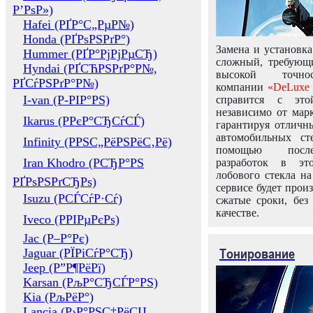
Р’РѕР»)
Hafei (РҐР°С„РµР№)
Honda (РҐРѕРЅРґР°)
Замена и установка
Hummer (РҐР°РјРјРµСЂ)
сложный, требующ
Hyndai (РҐСЋРЅРґР°Р№,
высокой точно
РҐСѓРЅРґР°Р№)
компании
«DeLuxe 
I-van (Р-РІР°РЅ)
справится с это
независимо от марк
Ikarus (РРєР°СЂСѓСЃ)
гарантируя отличны
автомобильных ст
Infinity (РРЅС„РёРЅРёС‚Рё)
помощью посл
Iran Khodro (РСЂР°РЅ
разработок в эт
лобового стекла н
РҐРѕРЅРґСЂРѕ)
сервисе будет прои
Isuzu (РСЃСѓР·Сѓ)
сжатые сроки, без
качестве.
Iveco (РРІРµРєРѕ)
Jac (Р–Р°Рє)
Тонирование
Jaguar (РЇРіСѓР°СЂ)
Jeep (Р”Р¶РёРї)
Karsan (РљР°СЂСЃР°РЅ)
Kia (РљРёР°)
Lancia (Р›Р°РЅС‡РёСЏ,