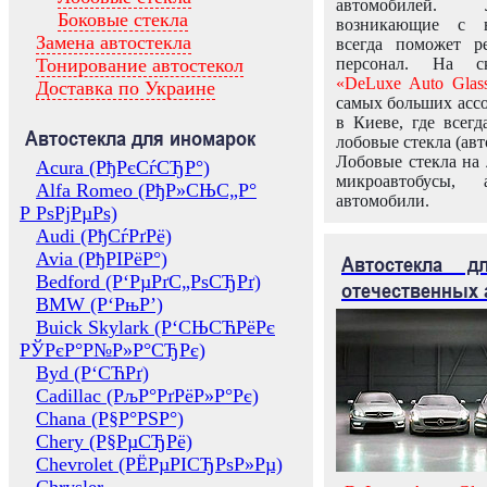
автомобилей.
Боковые стекла
возникающие с в
Замена автостекла
всегда поможет 
Тонирование автостекол
персонал. На ск
«DeLuxe Auto Glas
Доставка по Украине
самых больших ассо
в Киеве, где всег
Автостекла для иномарок
лобовые стекла (авт
Лобовые стекла на 
Acura (РђРєСѓСЂР°)
микроавтобусы, 
Alfa Romeo (РђР»СЊС„Р°
автомобили.
Р РѕРјРµРѕ)
Audi (РђСѓРґРё)
Avia (РђРІРёР°)
Автостекла 
Bedford (Р‘РµРґС„РѕСЂРґ)
отечественных 
BMW (Р‘РњР’)
Buick Skylark (Р‘СЊСЋРёРє
РЎРєР°Р№Р»Р°СЂРє)
Byd (Р‘СЋРґ)
Cadillac (РљР°РґРёР»Р°Рє)
Chana (Р§Р°РЅР°)
Chery (Р§РµСЂРё)
Chevrolet (РЁРµРІСЂРѕР»Рµ)