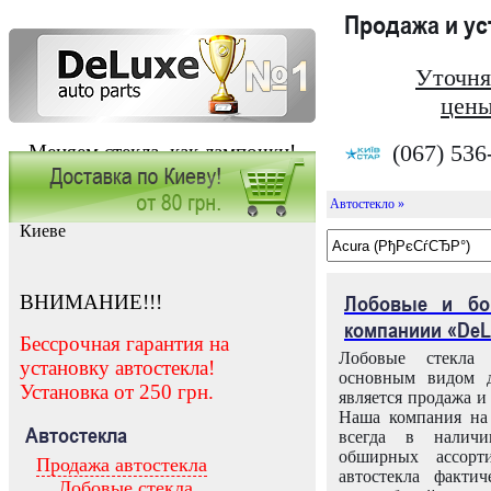
Продажа и у
Уточня
цены
(067) 536
Меняем стекла, как лампочки!
Автостекло »
Заказать установку автостекла в
Киеве
ВНИМАНИЕ!!!
Лобовые и бо
компаниии «DeL
Бессрочная гарантия на
Лобовые стекла
установку автостекла!
основным видом д
Установка от 250 грн.
является продажа и 
Наша компания на 
Автостекла
всегда в налич
обширных ассорт
Продажа автостекла
автостекла факти
Лобовые стекла