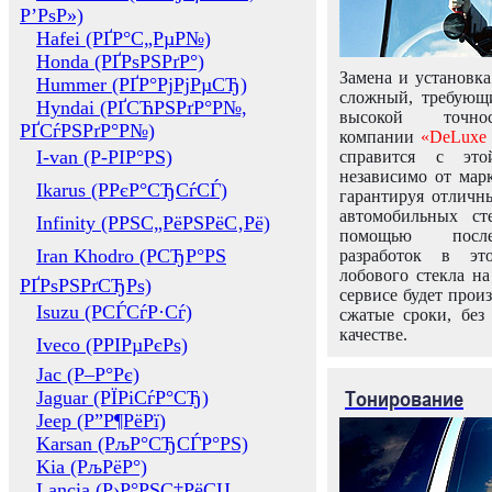
Р’РѕР»)
Hafei (РҐР°С„РµР№)
Honda (РҐРѕРЅРґР°)
Замена и установка
Hummer (РҐР°РјРјРµСЂ)
сложный, требующ
Hyndai (РҐСЋРЅРґР°Р№,
высокой точно
РҐСѓРЅРґР°Р№)
компании
«DeLuxe 
I-van (Р-РІР°РЅ)
справится с это
независимо от марк
Ikarus (РРєР°СЂСѓСЃ)
гарантируя отличны
автомобильных ст
Infinity (РРЅС„РёРЅРёС‚Рё)
помощью посл
Iran Khodro (РСЂР°РЅ
разработок в эт
лобового стекла н
РҐРѕРЅРґСЂРѕ)
сервисе будет прои
Isuzu (РСЃСѓР·Сѓ)
сжатые сроки, без
качестве.
Iveco (РРІРµРєРѕ)
Jac (Р–Р°Рє)
Тонирование
Jaguar (РЇРіСѓР°СЂ)
Jeep (Р”Р¶РёРї)
Karsan (РљР°СЂСЃР°РЅ)
Kia (РљРёР°)
Lancia (Р›Р°РЅС‡РёСЏ,