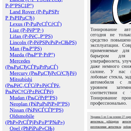
Р›Р°РЅС‡Р°)
Land Rover (Р›РµРЅРґ
Р РѕРІРµСЂ)
Lexus (Р›РµРєСЃСѓСЃ)
Тонирование авт
Liaz (Р›РёР°Р·)
сегодня не толь
Lifan (Р›РёС„Р°РЅ)
средство повышени
Lincoln (Р›РёРЅРєРѕР»СЊРЅ)
эксплуатации. Сов
Man (РњР°РЅ)
применяемые для
Mazda (РњР°Р·РґР°)
барьером для 
Mercedes
ультрафиолета, ул
даже немного сни
(РњРµСЂСЃРµРґРµСЃ)
салоне. У нас м
Mercury (РњРµСЂРєСѓСЂРё)
лобовые стекла, за
Mitsubishi
автомобиля с л
(РњРёС‚СЃСѓР±РёСЃРё,
уровнем затем
РњРёС†СѓР±РёСЃРё)
соответствии с 
Mudan (РњСѓРґР°РЅ)
Тонирование про
профессионально.
Neoplan (РќРµРѕРїР»Р°РЅ)
Nissan (РќРёСЃСЃР°РЅ)
Oldsmobile
Украина
5
из
5
на основе
27
оце
(РћР»РґСЃРјРѕР±Р°Р№Р»)
автостекла pilkington
автос
изготовление автостекла
лобов
Opel (РћРїРµР»СЊ)