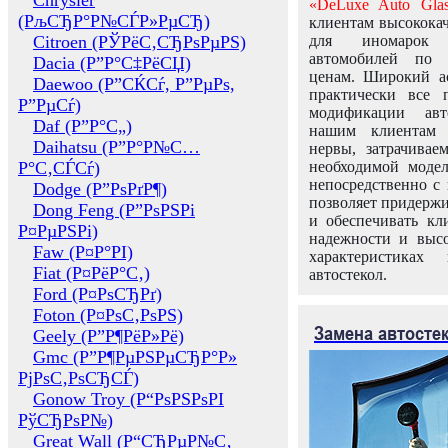
Chrysler
«DeLuxe Auto Glas
(РљСЂР°Р№СЃР»РµСЂ)
клиентам высококач
Citroen (РЎРёС‚СЂРѕРµРЅ)
для иномарок 
автомобилей по
Dacia (Р”Р°С‡РёСЏ)
ценам. Широкий ас
Daewoo (Р”СЌСѓ, Р”РµРѕ,
практически все 
Р”РµСѓ)
модификации авт
Daf (Р”Р°С„)
нашим клиентам 
Daihatsu (Р”Р°Р№С…
нервы, затрачивае
Р°С‚СЃСѓ)
необходимой моде
непосредственно с 
Dodge (Р”РѕРґР¶)
позволяет придержи
Dong Feng (Р”РѕРЅРі
и обеспечивать кл
Р¤РµРЅРі)
надежности и высо
Faw (Р¤Р°РІ)
характеристиках
Fiat (Р¤РёР°С‚)
автостекол.
Ford (Р¤РѕСЂРґ)
Foton (Р¤РѕС‚РѕРЅ)
Замена автосте
Geely (Р”Р¶РёР»Рё)
Gmc (Р”Р¶РµРЅРµСЂР°Р»
РјРѕС‚РѕСЂСЃ)
Gonow Troy (Р“РѕРЅРѕРІ
РўСЂРѕР№)
Great Wall (Р“СЂРµР№С‚