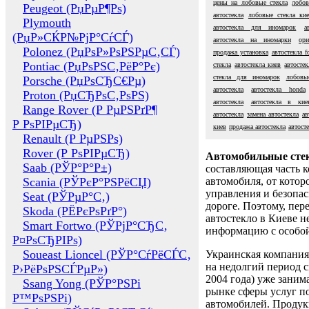
цены на лобовые стекла
лобов
Peugeot (РџРµР¶Рѕ)
автостекла
лобовые стекла кие
Plymouth
автостекла для иномарок
а
(РџР»СЌР№РјР°СѓСЃ)
автостекла на иномарки
ори
Polonez (РџРѕР»РѕРЅРµС‚СЃ)
продажа установка
автостекла f
Pontiac (РџРѕРЅС‚РёР°Рє)
стекла
автостекла киев
автосте
стекла для иномарок
лобовы
Porsche (РџРѕСЂС€Рµ)
автостекла
автостекла honda
Proton (РџСЂРѕС‚РѕРЅ)
автостекла
автостекла в кие
Range Rover (Р РµРЅРґР¶
автостекла
замена автостекла
ав
Р РѕРІРµСЂ)
киев
продажа автостекла
автост
Renault (Р РµРЅРѕ)
Rover (Р РѕРІРµСЂ)
Автомобильные сте
Saab (РЎР°Р°Р±)
составляющая часть 
Scania (РЎРєР°РЅРёСЏ)
автомобиля, от котор
управления и безопа
Seat (РЎРµР°С‚)
дороге. Поэтому, пере
Skoda (РЁРєРѕРґР°)
автостекло в Киеве н
Smart Fortwo (РЎРјР°СЂС‚
информацию с особо
Р¤РѕСЂРІРѕ)
Soueast Lioncel (РЎР°СѓРёСЃС‚
Украинская компания 
на недолгий период с
Р›РёРѕРЅСЃРµР»)
2004 года) уже заним
Ssang Yong (РЎР°РЅРі
рынке сферы услуг п
Р™РѕРЅРі)
автомобилей. Проду