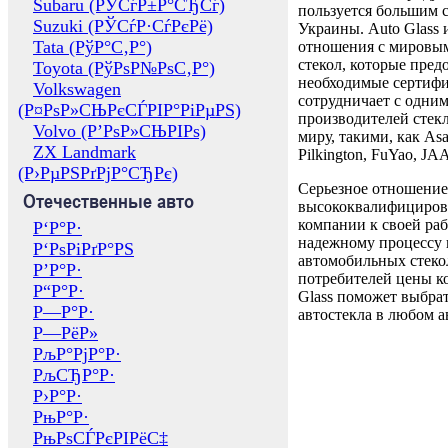
Subaru (РЎСѓР±Р°СЂСѓ)
пользуется большим 
Suzuki (РЎСѓР·СѓРєРё)
Украины. Auto Glass
Tata (РўР°С‚Р°)
отношения с мировы
стекол, которые пред
Toyota (РўРѕР№РѕС‚Р°)
необходимые сертиф
Volkswagen
сотрудничает с одни
(Р¤РѕР»СЊРєСЃРІР°РіРµРЅ)
производителей стекл
Volvo (Р’РѕР»СЊРІРѕ)
миру, такими, как Asa
ZX Landmark
Pilkington, FuYao, 
(Р›РµРЅРґРјР°СЂРє)
Серьезное отношение
Отечественные авто
высококвалифициров
компании к своей раб
Р‘Р°Р·
надежному процессу 
Р‘РѕРіРґР°РЅ
автомобильных стекол
Р’Р°Р·
потребителей цены к
Р“Р°Р·
Glass поможет выбрат
Р—Р°Р·
автостекла в любом а
Р—РёР»
РљР°РјР°Р·
РљСЂР°Р·
Р›Р°Р·
РњР°Р·
РњРѕСЃРєРІРёС‡