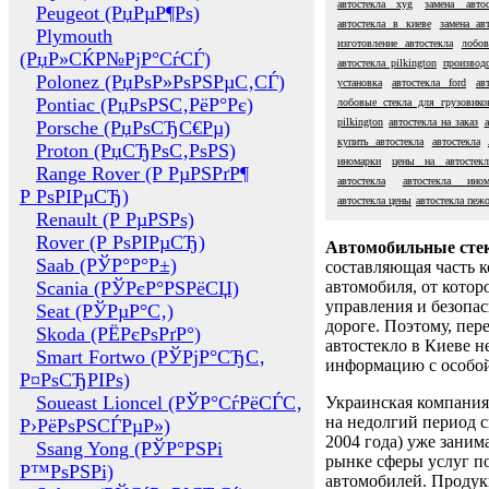
автостекла xyg
замена автос
Peugeot (РџРµР¶Рѕ)
автостекла в киеве
замена ав
Plymouth
изготовление автостекла
лобов
(РџР»СЌР№РјР°СѓСЃ)
автостекла pilkington
производс
Polonez (РџРѕР»РѕРЅРµС‚СЃ)
установка
автостекла ford
ав
Pontiac (РџРѕРЅС‚РёР°Рє)
лобовые стекла для грузовико
pilkington
автостекла на заказ
а
Porsche (РџРѕСЂС€Рµ)
купить автостекла
автостекла
Proton (РџСЂРѕС‚РѕРЅ)
иномарки
цены на автостекл
Range Rover (Р РµРЅРґР¶
автостекла
автостекла ином
Р РѕРІРµСЂ)
автостекла цены
автостекла пеж
Renault (Р РµРЅРѕ)
Rover (Р РѕРІРµСЂ)
Автомобильные сте
Saab (РЎР°Р°Р±)
составляющая часть 
Scania (РЎРєР°РЅРёСЏ)
автомобиля, от котор
управления и безопа
Seat (РЎРµР°С‚)
дороге. Поэтому, пере
Skoda (РЁРєРѕРґР°)
автостекло в Киеве н
Smart Fortwo (РЎРјР°СЂС‚
информацию с особо
Р¤РѕСЂРІРѕ)
Soueast Lioncel (РЎР°СѓРёСЃС‚
Украинская компания 
на недолгий период с
Р›РёРѕРЅСЃРµР»)
2004 года) уже заним
Ssang Yong (РЎР°РЅРі
рынке сферы услуг п
Р™РѕРЅРі)
автомобилей. Проду