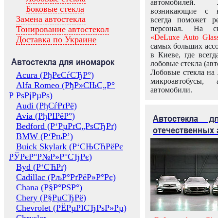
автомобилей.
Боковые стекла
возникающие с в
Замена автостекла
всегда поможет 
Тонирование автостекол
персонал. На ск
«DeLuxe Auto Glas
Доставка по Украине
самых больших ассо
в Киеве, где всег
Автостекла для иномарок
лобовые стекла (авт
Лобовые стекла на 
Acura (РђРєСѓСЂР°)
микроавтобусы, 
Alfa Romeo (РђР»СЊС„Р°
автомобили.
Р РѕРјРµРѕ)
Audi (РђСѓРґРё)
Avia (РђРІРёР°)
Автостекла 
Bedford (Р‘РµРґС„РѕСЂРґ)
отечественных 
BMW (Р‘РњР’)
Buick Skylark (Р‘СЊСЋРёРє
РЎРєР°Р№Р»Р°СЂРє)
Byd (Р‘СЋРґ)
Cadillac (РљР°РґРёР»Р°Рє)
Chana (Р§Р°РЅР°)
Chery (Р§РµСЂРё)
Chevrolet (РЁРµРІСЂРѕР»Рµ)