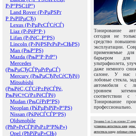
Р›Р°РЅС‡Р°)
Land Rover (Р›РµРЅРґ
Р РѕРІРµСЂ)
Lexus (Р›РµРєСЃСѓСЃ)
Тонирование авт
Liaz (Р›РёР°Р·)
сегодня не толь
Lifan (Р›РёС„Р°РЅ)
средство повышени
Lincoln (Р›РёРЅРєРѕР»СЊРЅ)
эксплуатации. Сов
Man (РњР°РЅ)
применяемые для
Mazda (РњР°Р·РґР°)
барьером для 
Mercedes
ультрафиолета, ул
даже немного сни
(РњРµСЂСЃРµРґРµСЃ)
салоне. У нас м
Mercury (РњРµСЂРєСѓСЂРё)
лобовые стекла, за
Mitsubishi
автомобиля с л
(РњРёС‚СЃСѓР±РёСЃРё,
уровнем затем
РњРёС†СѓР±РёСЃРё)
соответствии с 
Mudan (РњСѓРґР°РЅ)
Тонирование про
профессионально.
Neoplan (РќРµРѕРїР»Р°РЅ)
Nissan (РќРёСЃСЃР°РЅ)
Oldsmobile
Украина
5
из
5
на основе
27
оце
(РћР»РґСЃРјРѕР±Р°Р№Р»)
установка автостекла киев
цены 
автостекла хонда
лобовые стекл
Opel (РћРїРµР»СЊ)