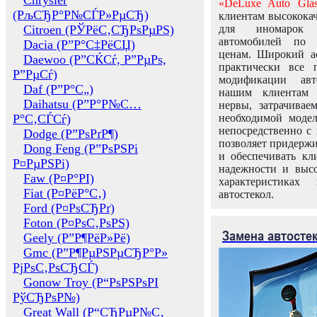
Chrysler
«DeLuxe Auto Glas
(РљСЂР°Р№СЃР»РµСЂ)
клиентам высококач
Citroen (РЎРёС‚СЂРѕРµРЅ)
для иномарок 
автомобилей по
Dacia (Р”Р°С‡РёСЏ)
ценам. Широкий ас
Daewoo (Р”СЌСѓ, Р”РµРѕ,
практически все 
Р”РµСѓ)
модификации авт
Daf (Р”Р°С„)
нашим клиентам 
Daihatsu (Р”Р°Р№С…
нервы, затрачивае
Р°С‚СЃСѓ)
необходимой моде
непосредственно с 
Dodge (Р”РѕРґР¶)
позволяет придержи
Dong Feng (Р”РѕРЅРі
и обеспечивать кл
Р¤РµРЅРі)
надежности и высо
Faw (Р¤Р°РІ)
характеристиках
Fiat (Р¤РёР°С‚)
автостекол.
Ford (Р¤РѕСЂРґ)
Foton (Р¤РѕС‚РѕРЅ)
Замена автосте
Geely (Р”Р¶РёР»Рё)
Gmc (Р”Р¶РµРЅРµСЂР°Р»
РјРѕС‚РѕСЂСЃ)
Gonow Troy (Р“РѕРЅРѕРІ
РўСЂРѕР№)
Great Wall (Р“СЂРµР№С‚