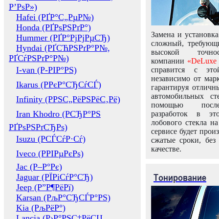
Р’РѕР»)
Hafei (РҐР°С„РµР№)
Honda (РҐРѕРЅРґР°)
Замена и установка
Hummer (РҐР°РјРјРµСЂ)
сложный, требующ
Hyndai (РҐСЋРЅРґР°Р№,
высокой точно
РҐСѓРЅРґР°Р№)
компании
«DeLuxe 
I-van (Р-РІР°РЅ)
справится с это
независимо от марк
Ikarus (РРєР°СЂСѓСЃ)
гарантируя отличны
автомобильных ст
Infinity (РРЅС„РёРЅРёС‚Рё)
помощью посл
Iran Khodro (РСЂР°РЅ
разработок в эт
лобового стекла н
РҐРѕРЅРґСЂРѕ)
сервисе будет прои
Isuzu (РСЃСѓР·Сѓ)
сжатые сроки, без
качестве.
Iveco (РРІРµРєРѕ)
Jac (Р–Р°Рє)
Тонирование
Jaguar (РЇРіСѓР°СЂ)
Jeep (Р”Р¶РёРї)
Karsan (РљР°СЂСЃР°РЅ)
Kia (РљРёР°)
Lancia (Р›Р°РЅС‡РёСЏ,