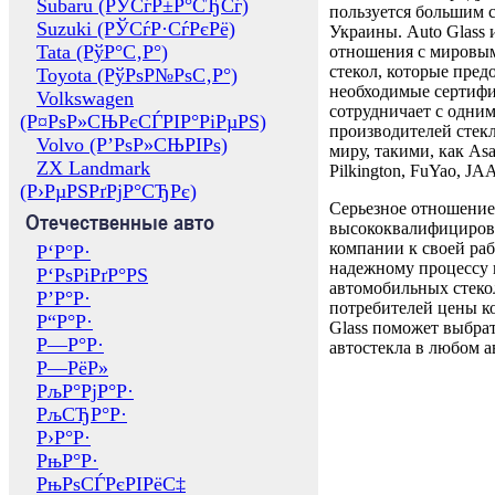
Subaru (РЎСѓР±Р°СЂСѓ)
пользуется большим 
Suzuki (РЎСѓР·СѓРєРё)
Украины. Auto Glass
Tata (РўР°С‚Р°)
отношения с мировы
стекол, которые пред
Toyota (РўРѕР№РѕС‚Р°)
необходимые сертиф
Volkswagen
сотрудничает с одни
(Р¤РѕР»СЊРєСЃРІР°РіРµРЅ)
производителей стекл
Volvo (Р’РѕР»СЊРІРѕ)
миру, такими, как Asa
ZX Landmark
Pilkington, FuYao, 
(Р›РµРЅРґРјР°СЂРє)
Серьезное отношение
Отечественные авто
высококвалифициров
компании к своей раб
Р‘Р°Р·
надежному процессу 
Р‘РѕРіРґР°РЅ
автомобильных стекол
Р’Р°Р·
потребителей цены к
Р“Р°Р·
Glass поможет выбрат
Р—Р°Р·
автостекла в любом а
Р—РёР»
РљР°РјР°Р·
РљСЂР°Р·
Р›Р°Р·
РњР°Р·
РњРѕСЃРєРІРёС‡