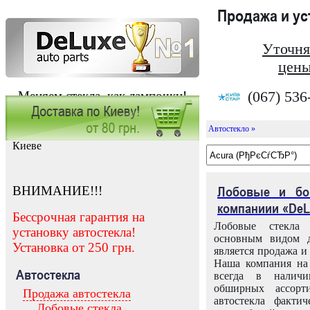
Продажа и у
Уточня
цены
(067) 536
Меняем стекла, как лампочки!
Автостекло »
Заказать установку автостекла в
Киеве
ВНИМАНИЕ!!!
Лобовые и бо
компаниии «DeL
Бессрочная гарантия на
Лобовые стекла
установку автостекла!
основным видом д
Установка от 250 грн.
является продажа и 
Наша компания на 
Автостекла
всегда в налич
обширных ассорт
Продажа автостекла
автостекла факти
Лобовые стекла