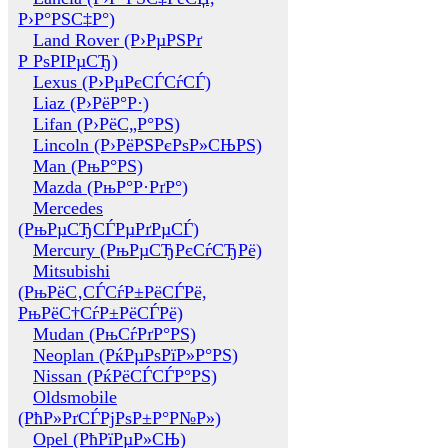
Р›Р°РЅС‡Р°)
Land Rover (Р›РµРЅРґ
Р РѕРІРµСЂ)
Lexus (Р›РµРєСЃСѓСЃ)
Liaz (Р›РёР°Р·)
Lifan (Р›РёС„Р°РЅ)
Lincoln (Р›РёРЅРєРѕР»СЊРЅ)
Man (РњР°РЅ)
Mazda (РњР°Р·РґР°)
Mercedes
(РњРµСЂСЃРµРґРµСЃ)
Mercury (РњРµСЂРєСѓСЂРё)
Mitsubishi
(РњРёС‚СЃСѓР±РёСЃРё,
РњРёС†СѓР±РёСЃРё)
Mudan (РњСѓРґР°РЅ)
Neoplan (РќРµРѕРїР»Р°РЅ)
Nissan (РќРёСЃСЃР°РЅ)
Oldsmobile
(РћР»РґСЃРјРѕР±Р°Р№Р»)
Opel (РћРїРµР»СЊ)