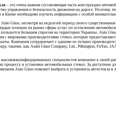
кла
– это очень важная составляющая часть конструкции автомоб
ство управления и безопасность движения на дороге. Поэтому, пе
ло в Киеве необходимо изучить информацию с особой вниматель
Auto Glass, несмотря на недолгий период своего существования 
вердые позиции на рынке сферы услуг по остеклению автомобил
пользуется большим спросом на территории Украины. Auto Glas
я с мировыми производителями стекол, которые предоставляют
каты. Компания сотрудничает с одними из лучших производител
ру, такими, как Asahi Glass Company, Ltd., Pilkington, FuYao, J
 высококвалифицированных специалистов компании к своей ра
у процессу и установки автомобильных стекол. За доступные д
мпания Auto Glass поможет выбрать и установить автостекла в