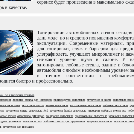
сервисе будет произведена в максимально сжа
рь в качестве.
Тонирование автомобильных стекол сегодня 
дань моде, но и средство повышения комфорт
эксплуатации. Современные материалы, пр
для тонировки, служат барьером для вредно
ультрафиолета, улучшают микроклимат и даж
снижают уровень шума в салоне. У н
затонировать лобовые стекла, задние и боко
автомобиля с любым необходимым уровнем за
в точном соответствии с требовани
одится быстро и профессионально.
нок.
57
клиентских отзывов
иномарки
лобовые стекла для иномарок
производство автостекла
автостекла в киеве
автостекла пежо
автостекла киев
автостекла оптом
замена автостекла
изготовление автостекла
лобовые автостекла
цен
кла
автостекла хонда
автостекла ford
автостекла honda
автостекла иномарки
лобовые стекла ваз
лобо
бовые стекла
автостекла pilkington
тонировка автостекла
оригинальные автостекла
установка автостек
родажа установка
автостекла ваз
лобовые стекла для грузовиков
продажа автостекла
автостекла ино
ев
автостекла для иномарок