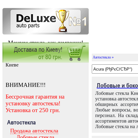
Меняем стекла, как лампочки!
Автостекло »
Заказать установку автостекла в
Киеве
ВНИМАНИЕ!!!
Лобовые и боко
Лобовые стекла Кие
Бессрочная гарантия на
установка автостек
установку автостекла!
обширных ассортим
Установка от 250 грн.
Любые вопросы, во
персонал. На скла
ассортиментов автос
Автостекла
Лобовые стекла на 
Продажа автостекла
Лобовые стекла