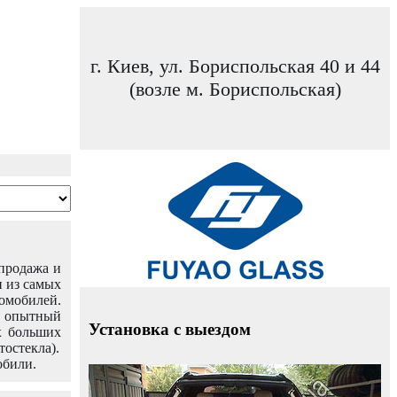
г. Киев, ул. Бориспольская 40 и 44
(возле м. Бориспольская)
 продажа и
н из самых
омобилей.
ш опытный
Установка с выездом
х больших
тостекла).
обили.