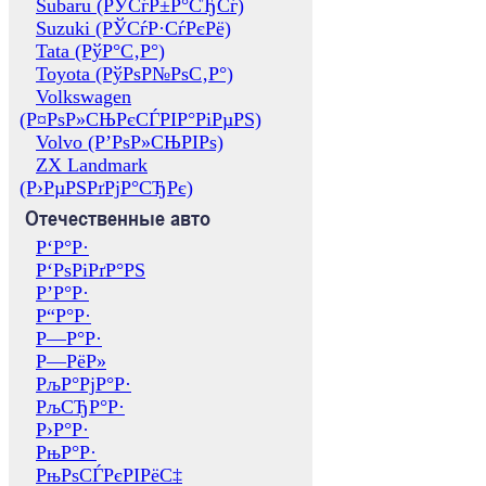
Subaru (РЎСѓР±Р°СЂСѓ)
Suzuki (РЎСѓР·СѓРєРё)
Tata (РўР°С‚Р°)
Toyota (РўРѕР№РѕС‚Р°)
Volkswagen
(Р¤РѕР»СЊРєСЃРІР°РіРµРЅ)
Volvo (Р’РѕР»СЊРІРѕ)
ZX Landmark
(Р›РµРЅРґРјР°СЂРє)
Отечественные авто
Р‘Р°Р·
Р‘РѕРіРґР°РЅ
Р’Р°Р·
Р“Р°Р·
Р—Р°Р·
Р—РёР»
РљР°РјР°Р·
РљСЂР°Р·
Р›Р°Р·
РњР°Р·
РњРѕСЃРєРІРёС‡