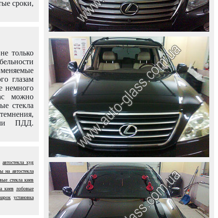
тые сроки,
не только
абельности
именяемые
го глазам
е немного
ас можно
вые стекла
темнения,
ями ПДД.
автостекла xyg
ы на автостекла
вые стекла киев
ла киев
лобовые
марок
установка