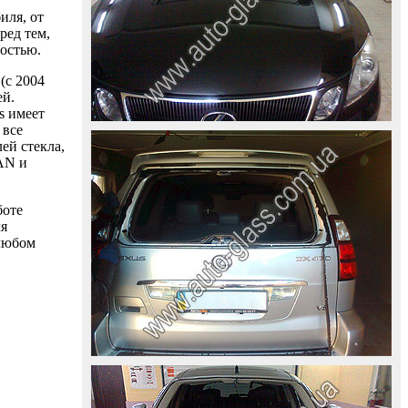
иля, от
ред тем,
ностью.
(с 2004
ей.
s имеет
 все
ей стекла,
AAN и
боте
ля
 любом