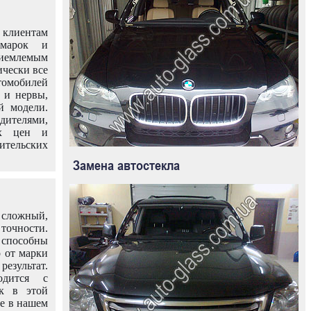
клиентам
омарок и
иемлемым
ически все
омобилей
 и нервы,
й модели.
дителями,
ых цен и
тельских
Замена автостекла
 сложный,
очности.
способны
о от марки
езультат.
одится с
к в этой
ле в нашем