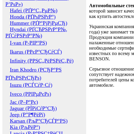
Р’РѕР»)
Автомобильные сте
Hafei (РҐР°С„РµР№)
которой зависит каче
Honda (РҐРѕРЅРґР°)
как купить автостек
Hummer (РҐР°РјРјРµСЂ)
Украинская компания 
Hyndai (РҐСЋРЅРґР°Р№,
года) уже занимает т
РҐСѓРЅРґР°Р№)
Продукция компании 
I-van (Р-РІР°РЅ)
налаженные отношени
необходимые сертифи
Ikarus (РРєР°СЂСѓСЃ)
известных по всему ми
BENSON.
Infinity (РРЅС„РёРЅРёС‚Рё)
Серьезное отношение
Iran Khodro (РСЂР°РЅ
сопутствует надежном
РҐРѕРЅРґСЂРѕ)
потребителей цены ко
Isuzu (РСЃСѓР·Сѓ)
автомобиле.
Iveco (РРІРµРєРѕ)
Jac (Р–Р°Рє)
Jaguar (РЇРіСѓР°СЂ)
Jeep (Р”Р¶РёРї)
Karsan (РљР°СЂСЃР°РЅ)
Kia (РљРёР°)
Lancia (Р›Р°РЅС‡РёСЏ,