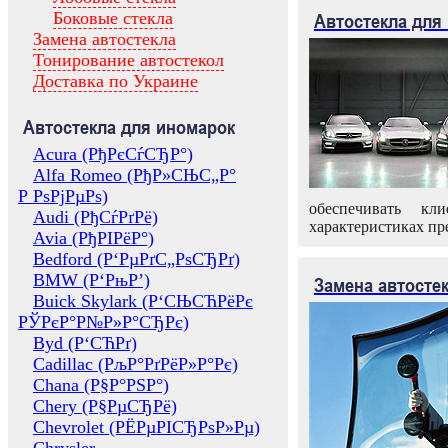
Боковые стекла
Автостекла для
Замена автостекла
Тонирование автостекол
Доставка по Украине
Автостекла для иномарок
Acura (РђРєСѓСЂР°)
Alfa Romeo (РђР»СЊС„Р°
Р РѕРјРµРѕ)
обеспечивать кл
Audi (РђСѓРґРё)
характеристиках пр
Avia (РђРІРёР°)
Bedford (Р‘РµРґС„РѕСЂРґ)
BMW (Р‘РњР’)
Замена автосте
Buick Skylark (Р‘СЊСЋРёРє
РЎРєР°Р№Р»Р°СЂРє)
Byd (Р‘СЋРґ)
Cadillac (РљР°РґРёР»Р°Рє)
Chana (Р§Р°РЅР°)
Chery (Р§РµСЂРё)
Chevrolet (РЁРµРІСЂРѕР»Рµ)