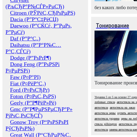
Chrysler
(РљСЂР°Р№СЃР»РµСЂ)
без каких либо поте
Citroen (РЎРёС‚СЂРѕРµРЅ)
Dacia (Р”Р°С‡РёСЏ)
Тонирование
Daewoo (Р”СЌСѓ, Р”РµРѕ,
Р”РµСѓ)
Daf (Р”Р°С„)
Daihatsu (Р”Р°Р№С…
Р°С‚СЃСѓ)
Dodge (Р”РѕРґР¶)
Dong Feng (Р”РѕРЅРі
Р¤РµРЅРі)
Faw (Р¤Р°РІ)
Тонирование произв
Fiat (Р¤РёР°С‚)
Ford (Р¤РѕСЂРґ)
Foton (Р¤РѕС‚РѕРЅ)
Украина
5
из
5
на основе
27
оце
Geely (Р”Р¶РёР»Рё)
лобовые стекла
автостекла на 
автостекла
автостекла на заказ
Gmc (Р”Р¶РµРЅРµСЂР°Р»
автостекла цены
купить автосте
РјРѕС‚РѕСЂСЃ)
автостекла украина
цены на ло
Gonow Troy (Р“РѕРЅРѕРІ
стекла pilkington
автостекла п
РўСЂРѕР№)
автостекла
замена автостекла ки
Great Wall (Р“СЂРµР№С‚