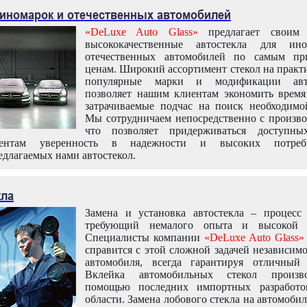
 иномарок и отечественных автомобилей
«DeLuxe Auto Glass»
предлагает своим 
высококачественные автостекла для ин
отечественных автомобилей по самым пр
ценам. Широкий ассортимент стекол на практ
популярные марки и модификации авт
позволяет нашим клиентам экономить время
затрачиваемые подчас на поиск необходимо
Мы сотрудничаем непосредственно с произво
что позволяет придерживаться доступн
иентам уверенность в надежности и высоких потреби
едлагаемых нами автостекол.
кла
Замена и установка автостекла – процесс
требующий немалого опыта и высокой т
Специалисты компании
«DeLuxe Auto Glass»
справится с этой сложной задачей независим
автомобиля, всегда гарантируя отличный р
Вклейка автомобильных стекол произв
помощью последних импортных разработо
области. Замена лобового стекла на автомоби