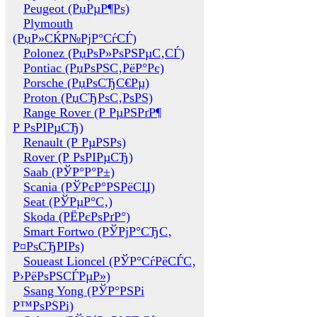
Peugeot (РџРµР¶Рѕ)
Plymouth
(РџР»СЌР№РјР°СѓСЃ)
Polonez (РџРѕР»РѕРЅРµС‚СЃ)
Pontiac (РџРѕРЅС‚РёР°Рє)
Porsche (РџРѕСЂС€Рµ)
Proton (РџСЂРѕС‚РѕРЅ)
Range Rover (Р РµРЅРґР¶
Р РѕРІРµСЂ)
Renault (Р РµРЅРѕ)
Rover (Р РѕРІРµСЂ)
Saab (РЎР°Р°Р±)
Scania (РЎРєР°РЅРёСЏ)
Seat (РЎРµР°С‚)
Skoda (РЁРєРѕРґР°)
Smart Fortwo (РЎРјР°СЂС‚
Р¤РѕСЂРІРѕ)
Soueast Lioncel (РЎР°СѓРёСЃС‚
Р›РёРѕРЅСЃРµР»)
Ssang Yong (РЎР°РЅРі
Р™РѕРЅРі)