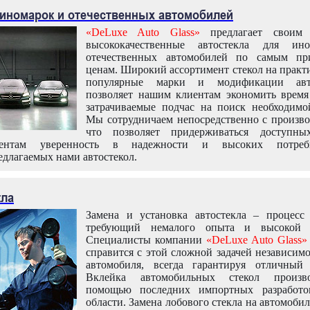
 иномарок и отечественных автомобилей
«DeLuxe Auto Glass»
предлагает своим 
высококачественные автостекла для ин
отечественных автомобилей по самым пр
ценам. Широкий ассортимент стекол на практ
популярные марки и модификации авт
позволяет нашим клиентам экономить время
затрачиваемые подчас на поиск необходимо
Мы сотрудничаем непосредственно с произво
что позволяет придерживаться доступн
иентам уверенность в надежности и высоких потреби
едлагаемых нами автостекол.
кла
Замена и установка автостекла – процесс
требующий немалого опыта и высокой т
Специалисты компании
«DeLuxe Auto Glass»
справится с этой сложной задачей независим
автомобиля, всегда гарантируя отличный р
Вклейка автомобильных стекол произв
помощью последних импортных разработо
области. Замена лобового стекла на автомоби