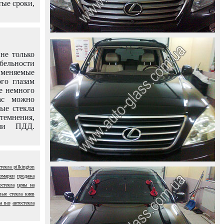
тые сроки,
не только
абельности
именяемые
го глазам
е немного
ас можно
вые стекла
темнения,
ями ПДД.
стекла pilkington
номарки
продажа
остекла
цены на
вые стекла киев
а ваз
автостекла