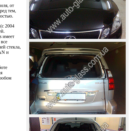
иля, от
ред тем,
ностью.
(с 2004
ей.
s имеет
 все
ей стекла,
AAN и
боте
ля
 любом