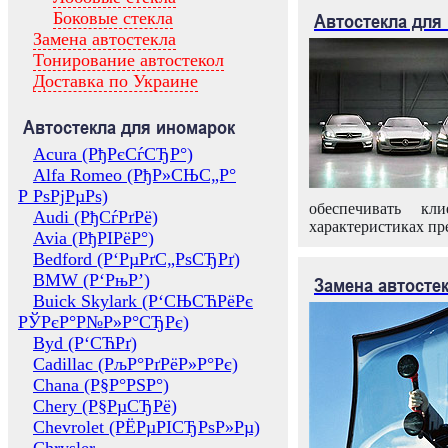
Боковые стекла
Автостекла для
Замена автостекла
Тонирование автостекол
Доставка по Украине
Автостекла для иномарок
Acura (РђРєСѓСЂР°)
Alfa Romeo (РђР»СЊС„Р°
Р РѕРјРµРѕ)
обеспечивать кл
Audi (РђСѓРґРё)
характеристиках пр
Avia (РђРІРёР°)
Bedford (Р‘РµРґС„РѕСЂРґ)
BMW (Р‘РњР’)
Замена автосте
Buick Skylark (Р‘СЊСЋРёРє
РЎРєР°Р№Р»Р°СЂРє)
Byd (Р‘СЋРґ)
Cadillac (РљР°РґРёР»Р°Рє)
Chana (Р§Р°РЅР°)
Chery (Р§РµСЂРё)
Chevrolet (РЁРµРІСЂРѕР»Рµ)