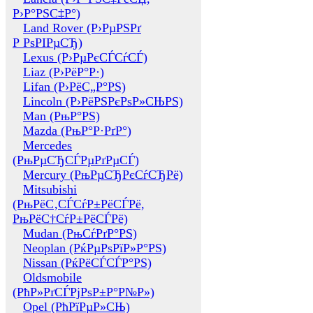
Р›Р°РЅС‡Р°)
Land Rover (Р›РµРЅРґ
Р РѕРІРµСЂ)
Lexus (Р›РµРєСЃСѓСЃ)
Liaz (Р›РёР°Р·)
Lifan (Р›РёС„Р°РЅ)
Lincoln (Р›РёРЅРєРѕР»СЊРЅ)
Man (РњР°РЅ)
Mazda (РњР°Р·РґР°)
Mercedes
(РњРµСЂСЃРµРґРµСЃ)
Mercury (РњРµСЂРєСѓСЂРё)
Mitsubishi
(РњРёС‚СЃСѓР±РёСЃРё,
РњРёС†СѓР±РёСЃРё)
Mudan (РњСѓРґР°РЅ)
Neoplan (РќРµРѕРїР»Р°РЅ)
Nissan (РќРёСЃСЃР°РЅ)
Oldsmobile
(РћР»РґСЃРјРѕР±Р°Р№Р»)
Opel (РћРїРµР»СЊ)