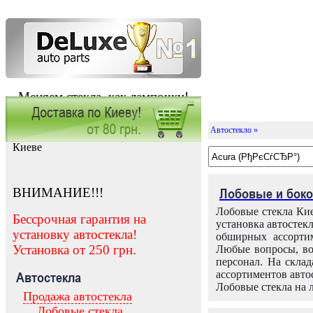
Меняем стекла, как лампочки!
Автостекло »
Заказать установку автостекла в
Киеве
ВНИМАНИЕ!!!
Лобовые и боко
Лобовые стекла Кие
Бессрочная гарантия на
установка автостек
установку автостекла!
обширных ассортим
Установка от 250 грн.
Любые вопросы, во
персонал. На скла
ассортиментов автос
Автостекла
Лобовые стекла на 
Продажа автостекла
Лобовые стекла