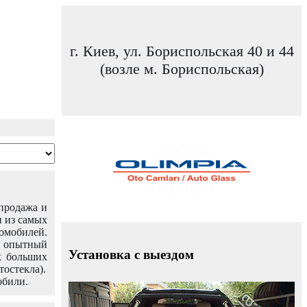
г. Киев, ул. Бориспольская 40 и 44
(возле м. Бориспольская)
 продажа и
н из самых
омобилей.
ш опытный
Установка с выездом
х больших
тостекла).
обили.