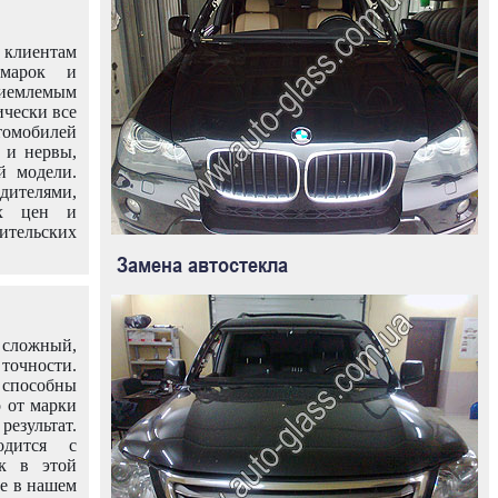
клиентам
омарок и
иемлемым
ически все
омобилей
 и нервы,
й модели.
дителями,
ых цен и
тельских
Замена автостекла
 сложный,
очности.
способны
о от марки
езультат.
одится с
к в этой
ле в нашем