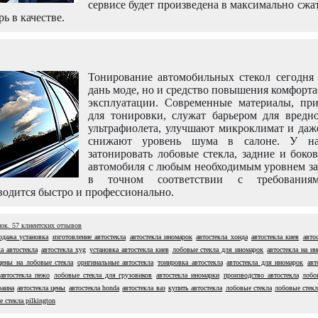
сервисе будет произведена в максимально сжа
рь в качестве.
Тонирование автомобильных стекол сегодня 
дань моде, но и средство повышения комфорт
эксплуатации. Современные материалы, пр
для тонировки, служат барьером для вредно
ультрафиолета, улучшают микроклимат и даж
снижают уровень шума в салоне. У н
затонировать лобовые стекла, задние и боко
автомобиля с любым необходимым уровнем за
в точном соответствии с требовани
одится быстро и профессионально.
нок.
57
клиентских отзывов
одажа установка
изготовление автостекла
автостекла иномарок
автостекла хонда
автостекла киев
авто
а автостекла
автостекла xyg
установка автостекла киев
лобовые стекла для иномарок
автостекла на и
цены на лобовые стекла
оригинальные автостекла
тонировка автостекла
автостекла для иномарок
авт
автостекла пежо
лобовые стекла для грузовиков
автостекла иномарки
производство автостекла
лобо
раина
автостекла цены
автостекла honda
автостекла ваз
купить автостекла
лобовые стекла
лобовые стекл
 стекла pilkington