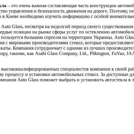
кла
– это очень важная составляющая часть конструкции автомоб
ство управления и безопасность движения на дороге. Поэтому, пе
ло в Киеве необходимо изучить информацию с особой вниматель
Auto Glass, несмотря на недолгий период своего существования 
вердые позиции на рынке сферы услуг по остеклению автомобил
пользуется большим спросом на территории Украины. Auto Glas
я с мировыми производителями стекол, которые предоставляют
каты. Компания сотрудничает с одними из лучших производител
ру, такими, как Asahi Glass Company, Ltd., Pilkington, FuYao, J
 высококвалифицированных специалистов компании к своей ра
у процессу и установки автомобильных стекол. За доступные д
мпания Auto Glass поможет выбрать и установить автостекла в