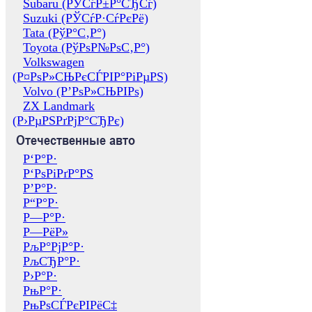
Subaru (РЎСѓР±Р°СЂСѓ)
Suzuki (РЎСѓР·СѓРєРё)
Tata (РўР°С‚Р°)
Toyota (РўРѕР№РѕС‚Р°)
Volkswagen
(Р¤РѕР»СЊРєСЃРІР°РіРµРЅ)
Volvo (Р’РѕР»СЊРІРѕ)
ZX Landmark
(Р›РµРЅРґРјР°СЂРє)
Отечественные авто
Р‘Р°Р·
Р‘РѕРіРґР°РЅ
Р’Р°Р·
Р“Р°Р·
Р—Р°Р·
Р—РёР»
РљР°РјР°Р·
РљСЂР°Р·
Р›Р°Р·
РњР°Р·
РњРѕСЃРєРІРёС‡