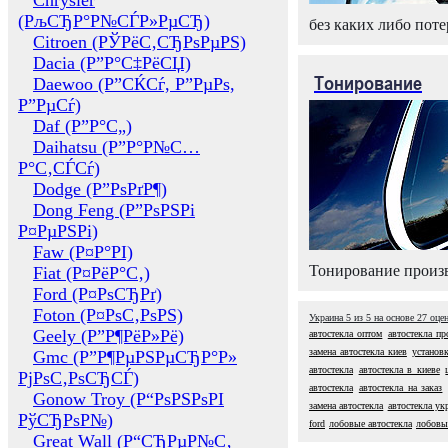
Chrysler
(РљСЂР°Р№СЃР»РµСЂ)
без каких либо поте
Citroen (РЎРёС‚СЂРѕРµРЅ)
Dacia (Р”Р°С‡РёСЏ)
Тонирование
Daewoo (Р”СЌСѓ, Р”РµРѕ,
Р”РµСѓ)
Daf (Р”Р°С„)
Daihatsu (Р”Р°Р№С…
Р°С‚СЃСѓ)
Dodge (Р”РѕРґР¶)
Dong Feng (Р”РѕРЅРі
Р¤РµРЅРі)
Faw (Р¤Р°РІ)
Тонирование произв
Fiat (Р¤РёР°С‚)
Ford (Р¤РѕСЂРґ)
Foton (Р¤РѕС‚РѕРЅ)
Украина
5
из
5
на основе
27
оце
Geely (Р”Р¶РёР»Рё)
автостекла оптом
автостекла пр
замена автостекла киев
установк
Gmc (Р”Р¶РµРЅРµСЂР°Р»
автостекла
автостекла в киеве
РјРѕС‚РѕСЂСЃ)
автостекла
автостекла на заказ
Gonow Troy (Р“РѕРЅРѕРІ
замена автостекла
автостекла ук
РўСЂРѕР№)
ford
лобовые автостекла
лобовые
Great Wall (Р“СЂРµР№С‚