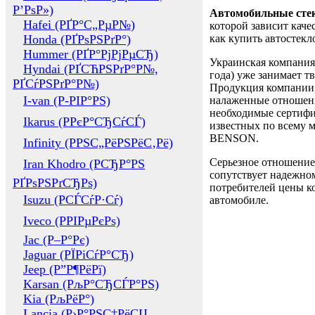
Р’РѕР»)
Автомобильные сте
Hafei (РҐР°С„РµР№)
которой зависит каче
Honda (РҐРѕРЅРґР°)
как купить автостек
Hummer (РҐР°РјРјРµСЂ)
Украинская компания 
Hyndai (РҐСЋРЅРґР°Р№,
года) уже занимает т
РҐСѓРЅРґР°Р№)
Продукция компании 
I-van (Р-РІР°РЅ)
налаженные отношени
необходимые сертифи
Ikarus (РРєР°СЂСѓСЃ)
известных по всему ми
BENSON.
Infinity (РРЅС„РёРЅРёС‚Рё)
Серьезное отношение
Iran Khodro (РСЂР°РЅ
сопутствует надежном
РҐРѕРЅРґСЂРѕ)
потребителей цены ко
Isuzu (РСЃСѓР·Сѓ)
автомобиле.
Iveco (РРІРµРєРѕ)
Jac (Р–Р°Рє)
Jaguar (РЇРіСѓР°СЂ)
Jeep (Р”Р¶РёРї)
Karsan (РљР°СЂСЃР°РЅ)
Kia (РљРёР°)
Lancia (Р›Р°РЅС‡РёСЏ,