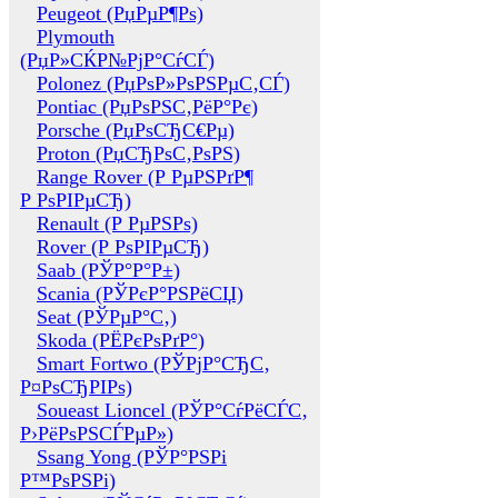
Peugeot (РџРµР¶Рѕ)
Plymouth
(РџР»СЌР№РјР°СѓСЃ)
Polonez (РџРѕР»РѕРЅРµС‚СЃ)
Pontiac (РџРѕРЅС‚РёР°Рє)
Porsche (РџРѕСЂС€Рµ)
Proton (РџСЂРѕС‚РѕРЅ)
Range Rover (Р РµРЅРґР¶
Р РѕРІРµСЂ)
Renault (Р РµРЅРѕ)
Rover (Р РѕРІРµСЂ)
Saab (РЎР°Р°Р±)
Scania (РЎРєР°РЅРёСЏ)
Seat (РЎРµР°С‚)
Skoda (РЁРєРѕРґР°)
Smart Fortwo (РЎРјР°СЂС‚
Р¤РѕСЂРІРѕ)
Soueast Lioncel (РЎР°СѓРёСЃС‚
Р›РёРѕРЅСЃРµР»)
Ssang Yong (РЎР°РЅРі
Р™РѕРЅРі)