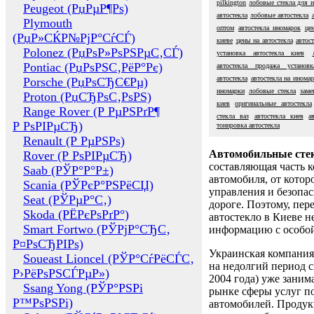
pilkington
лобовые стекла для 
Peugeot (РџРµР¶Рѕ)
автостекла
лобовые автостекла
Plymouth
оптом
автостекла иномарок
це
(РџР»СЌР№РјР°СѓСЃ)
киеве
цены на автостекла
автос
Polonez (РџРѕР»РѕРЅРµС‚СЃ)
установка автостекла киев
Pontiac (РџРѕРЅС‚РёР°Рє)
автостекла продажа установк
автостекла
автостекла на инома
Porsche (РџРѕСЂС€Рµ)
иномарки
лобовые стекла
заме
Proton (РџСЂРѕС‚РѕРЅ)
киев
оригинальные автостекла
Range Rover (Р РµРЅРґР¶
стекла ваз
автостекла киев
а
Р РѕРІРµСЂ)
тонировка автостекла
Renault (Р РµРЅРѕ)
Автомобильные сте
Rover (Р РѕРІРµСЂ)
составляющая часть 
Saab (РЎР°Р°Р±)
автомобиля, от котор
Scania (РЎРєР°РЅРёСЏ)
управления и безопа
Seat (РЎРµР°С‚)
дороге. Поэтому, пере
Skoda (РЁРєРѕРґР°)
автостекло в Киеве н
Smart Fortwo (РЎРјР°СЂС‚
информацию с особо
Р¤РѕСЂРІРѕ)
Украинская компания 
Soueast Lioncel (РЎР°СѓРёСЃС‚
на недолгий период с
Р›РёРѕРЅСЃРµР»)
2004 года) уже заним
Ssang Yong (РЎР°РЅРі
рынке сферы услуг п
Р™РѕРЅРі)
автомобилей. Проду