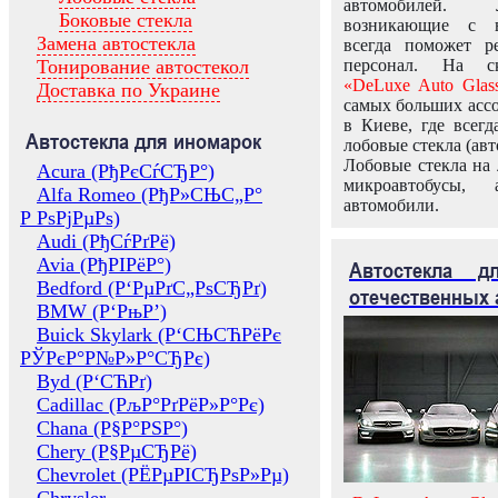
автомобилей.
Боковые стекла
возникающие с в
Замена автостекла
всегда поможет 
Тонирование автостекол
персонал. На ск
«DeLuxe Auto Glas
Доставка по Украине
самых больших ассо
в Киеве, где всег
Автостекла для иномарок
лобовые стекла (авт
Лобовые стекла на 
Acura (РђРєСѓСЂР°)
микроавтобусы, 
Alfa Romeo (РђР»СЊС„Р°
автомобили.
Р РѕРјРµРѕ)
Audi (РђСѓРґРё)
Avia (РђРІРёР°)
Автостекла 
Bedford (Р‘РµРґС„РѕСЂРґ)
отечественных 
BMW (Р‘РњР’)
Buick Skylark (Р‘СЊСЋРёРє
РЎРєР°Р№Р»Р°СЂРє)
Byd (Р‘СЋРґ)
Cadillac (РљР°РґРёР»Р°Рє)
Chana (Р§Р°РЅР°)
Chery (Р§РµСЂРё)
Chevrolet (РЁРµРІСЂРѕР»Рµ)