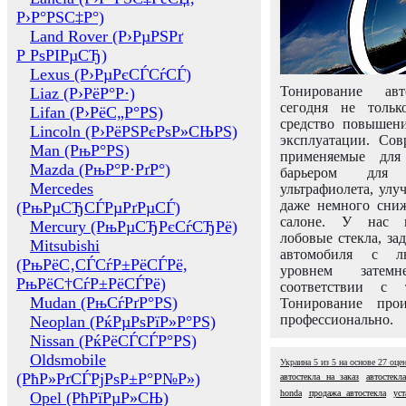
Р›Р°РЅС‡Р°)
Land Rover (Р›РµРЅРґ
Р РѕРІРµСЂ)
Lexus (Р›РµРєСЃСѓСЃ)
Тонирование авт
Liaz (Р›РёР°Р·)
сегодня не толь
Lifan (Р›РёС„Р°РЅ)
средство повышени
Lincoln (Р›РёРЅРєРѕР»СЊРЅ)
эксплуатации. Сов
Man (РњР°РЅ)
применяемые для
Mazda (РњР°Р·РґР°)
барьером для 
Mercedes
ультрафиолета, ул
даже немного сни
(РњРµСЂСЃРµРґРµСЃ)
салоне. У нас м
Mercury (РњРµСЂРєСѓСЂРё)
лобовые стекла, за
Mitsubishi
автомобиля с л
(РњРёС‚СЃСѓР±РёСЃРё,
уровнем затем
РњРёС†СѓР±РёСЃРё)
соответствии с 
Mudan (РњСѓРґР°РЅ)
Тонирование про
профессионально.
Neoplan (РќРµРѕРїР»Р°РЅ)
Nissan (РќРёСЃСЃР°РЅ)
Oldsmobile
Украина
5
из
5
на основе
27
оце
(РћР»РґСЃРјРѕР±Р°Р№Р»)
автостекла на заказ
автостекл
honda
продажа автостекла
уст
Opel (РћРїРµР»СЊ)