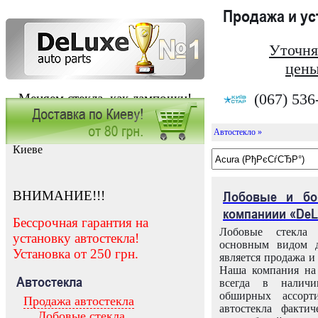
Продажа и у
Уточня
цены
(067) 536
Меняем стекла, как лампочки!
Автостекло »
Заказать установку автостекла в
Киеве
ВНИМАНИЕ!!!
Лобовые и бо
компаниии «DeL
Бессрочная гарантия на
Лобовые стекла
установку автостекла!
основным видом д
Установка от 250 грн.
является продажа и 
Наша компания на 
Автостекла
всегда в налич
обширных ассорт
Продажа автостекла
автостекла факти
Лобовые стекла