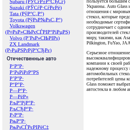
Subaru (РЎСѓР±Р°СЂСѓ)
пользуется большим 
Украины. Auto Glass
Suzuki (РЎСѓР·СѓРєРё)
отношения с мировы
Tata (РўР°С‚Р°)
стекол, которые пред
Toyota (РўРѕР№РѕС‚Р°)
необходимые сертиф
Volkswagen
сотрудничает с одни
(Р¤РѕР»СЊРєСЃРІР°РіРµРЅ)
производителей стекл
Volvo (Р’РѕР»СЊРІРѕ)
миру, такими, как Asa
Pilkington, FuYao, 
ZX Landmark
(Р›РµРЅРґРјР°СЂРє)
Серьезное отношение
Отечественные авто
высококвалифициров
компании к своей раб
Р‘Р°Р·
надежному процессу 
Р‘РѕРіРґР°РЅ
автомобильных стекол
Р’Р°Р·
потребителей цены к
Р“Р°Р·
Glass поможет выбрат
автостекла в любом а
Р—Р°Р·
Р—РёР»
РљР°РјР°Р·
РљСЂР°Р·
Р›Р°Р·
РњР°Р·
РњРѕСЃРєРІРёС‡