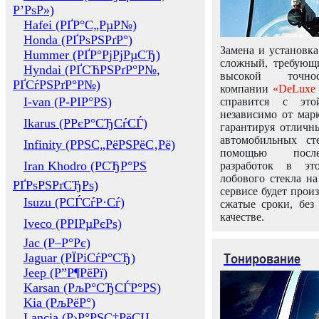
Р’РѕР»)
Hafei (РҐР°С„РµР№)
Honda (РҐРѕРЅРґР°)
Замена и установка
Hummer (РҐР°РјРјРµСЂ)
сложный, требующ
Hyndai (РҐСЋРЅРґР°Р№,
высокой точно
РҐСѓРЅРґР°Р№)
компании
«DeLuxe 
I-van (Р-РІР°РЅ)
справится с это
независимо от марк
Ikarus (РРєР°СЂСѓСЃ)
гарантируя отличны
автомобильных ст
Infinity (РРЅС„РёРЅРёС‚Рё)
помощью посл
Iran Khodro (РСЂР°РЅ
разработок в эт
лобового стекла н
РҐРѕРЅРґСЂРѕ)
сервисе будет прои
Isuzu (РСЃСѓР·Сѓ)
сжатые сроки, без
качестве.
Iveco (РРІРµРєРѕ)
Jac (Р–Р°Рє)
Тонирование
Jaguar (РЇРіСѓР°СЂ)
Jeep (Р”Р¶РёРї)
Karsan (РљР°СЂСЃР°РЅ)
Kia (РљРёР°)
Lancia (Р›Р°РЅС‡РёСЏ,