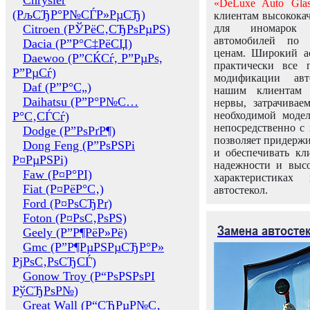
Chrysler
«DeLuxe Auto Glas
(РљСЂР°Р№СЃР»РµСЂ)
клиентам высококач
Citroen (РЎРёС‚СЂРѕРµРЅ)
для иномарок 
автомобилей по
Dacia (Р”Р°С‡РёСЏ)
ценам. Широкий ас
Daewoo (Р”СЌСѓ, Р”РµРѕ,
практически все 
Р”РµСѓ)
модификации авт
Daf (Р”Р°С„)
нашим клиентам 
Daihatsu (Р”Р°Р№С…
нервы, затрачивае
Р°С‚СЃСѓ)
необходимой моде
непосредственно с 
Dodge (Р”РѕРґР¶)
позволяет придержи
Dong Feng (Р”РѕРЅРі
и обеспечивать кл
Р¤РµРЅРі)
надежности и высо
Faw (Р¤Р°РІ)
характеристиках
Fiat (Р¤РёР°С‚)
автостекол.
Ford (Р¤РѕСЂРґ)
Foton (Р¤РѕС‚РѕРЅ)
Замена автосте
Geely (Р”Р¶РёР»Рё)
Gmc (Р”Р¶РµРЅРµСЂР°Р»
РјРѕС‚РѕСЂСЃ)
Gonow Troy (Р“РѕРЅРѕРІ
РўСЂРѕР№)
Great Wall (Р“СЂРµР№С‚