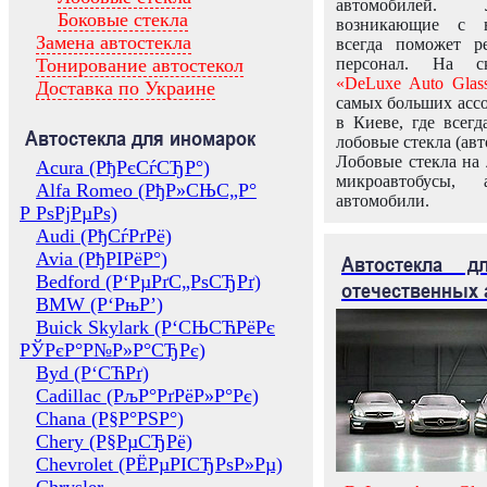
автомобилей.
Боковые стекла
возникающие с в
Замена автостекла
всегда поможет 
Тонирование автостекол
персонал. На ск
«DeLuxe Auto Glas
Доставка по Украине
самых больших ассо
в Киеве, где всег
Автостекла для иномарок
лобовые стекла (авт
Лобовые стекла на 
Acura (РђРєСѓСЂР°)
микроавтобусы, 
Alfa Romeo (РђР»СЊС„Р°
автомобили.
Р РѕРјРµРѕ)
Audi (РђСѓРґРё)
Avia (РђРІРёР°)
Автостекла 
Bedford (Р‘РµРґС„РѕСЂРґ)
отечественных 
BMW (Р‘РњР’)
Buick Skylark (Р‘СЊСЋРёРє
РЎРєР°Р№Р»Р°СЂРє)
Byd (Р‘СЋРґ)
Cadillac (РљР°РґРёР»Р°Рє)
Chana (Р§Р°РЅР°)
Chery (Р§РµСЂРё)
Chevrolet (РЁРµРІСЂРѕР»Рµ)