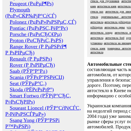
стекла для грузовиков
автосте
Peugeot (РџРµР¶Рѕ)
киев
автостекла киев
автостекла
Plymouth
стекла ваз
автостекла для ино
(РџР»СЌР№РјР°СѓСЃ)
стекла
оригинальные автосте
Polonez (РџРѕР»РѕРЅРµС‚СЃ)
автостекла
автостекла pilkington
Pontiac (РџРѕРЅС‚РёР°Рє)
pilkington
автостекла цены
уст
автостекла хонда
автостекла в
Porsche (РџРѕСЂС€Рµ)
автостекла
автостекла ford
куп
Proton (РџСЂРѕС‚РѕРЅ)
установка
автостекла на иномар
Range Rover (Р РµРЅРґР¶
стекла киев
тонировка автосте
Р РѕРІРµСЂ)
автостекла
Renault (Р РµРЅРѕ)
Автомобильные сте
Rover (Р РѕРІРµСЂ)
составляющая часть 
Saab (РЎР°Р°Р±)
автомобиля, от котор
Scania (РЎРєР°РЅРёСЏ)
управления и безопа
Seat (РЎРµР°С‚)
дороге. Поэтому, пере
Skoda (РЁРєРѕРґР°)
автостекло в Киеве н
Smart Fortwo (РЎРјР°СЂС‚
информацию с особо
Р¤РѕСЂРІРѕ)
Украинская компания 
Soueast Lioncel (РЎР°СѓРёСЃС‚
на недолгий период с
Р›РёРѕРЅСЃРµР»)
2004 года) уже заним
Ssang Yong (РЎР°РЅРі
рынке сферы услуг п
Р™РѕРЅРі)
автомобилей. Проду