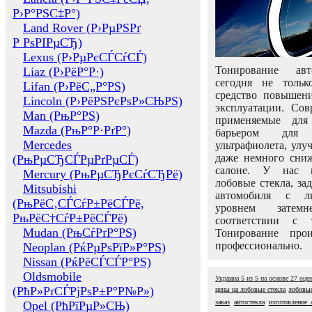
Р›Р°РЅС‡Р°)
Land Rover (Р›РµРЅРґ
Р РѕРІРµСЂ)
Lexus (Р›РµРєСЃСѓСЃ)
Тонирование авт
Liaz (Р›РёР°Р·)
сегодня не толь
Lifan (Р›РёС„Р°РЅ)
средство повышени
Lincoln (Р›РёРЅРєРѕР»СЊРЅ)
эксплуатации. Сов
Man (РњР°РЅ)
применяемые для
Mazda (РњР°Р·РґР°)
барьером для 
Mercedes
ультрафиолета, ул
даже немного сни
(РњРµСЂСЃРµРґРµСЃ)
салоне. У нас м
Mercury (РњРµСЂРєСѓСЂРё)
лобовые стекла, за
Mitsubishi
автомобиля с л
(РњРёС‚СЃСѓР±РёСЃРё,
уровнем затем
РњРёС†СѓР±РёСЃРё)
соответствии с 
Mudan (РњСѓРґР°РЅ)
Тонирование про
профессионально.
Neoplan (РќРµРѕРїР»Р°РЅ)
Nissan (РќРёСЃСЃР°РЅ)
Oldsmobile
Украина
5
из
5
на основе
27
оце
(РћР»РґСЃРјРѕР±Р°Р№Р»)
цены на лобовые стекла
лобовые
заказ
автостекла
изготовление 
Opel (РћРїРµР»СЊ)