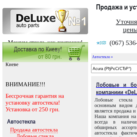
Продажа и у
Уточня
цены
(067) 536
Меняем стекла, как лампочки!
Автостекло »
Заказать установку автостекла в
Киеве
ВНИМАНИЕ!!!
Лобовые и бо
компаниии «DeL
Бессрочная гарантия на
Лобовые стекла
установку автостекла!
основным видом д
Установка от 250 грн.
является продажа и 
Наша компания на 
Автостекла
всегда в налич
обширных ассорт
Продажа автостекла
автостекла факти
Лобовые стекла