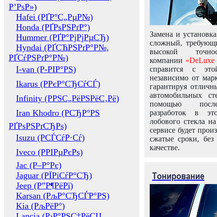
Р’РѕР»)
Hafei (РҐР°С„РµР№)
Honda (РҐРѕРЅРґР°)
Замена и установка
Hummer (РҐР°РјРјРµСЂ)
сложный, требующ
Hyndai (РҐСЋРЅРґР°Р№,
высокой точно
РҐСѓРЅРґР°Р№)
компании
«DeLuxe 
I-van (Р-РІР°РЅ)
справится с это
независимо от марк
Ikarus (РРєР°СЂСѓСЃ)
гарантируя отличны
автомобильных ст
Infinity (РРЅС„РёРЅРёС‚Рё)
помощью посл
Iran Khodro (РСЂР°РЅ
разработок в эт
лобового стекла н
РҐРѕРЅРґСЂРѕ)
сервисе будет прои
Isuzu (РСЃСѓР·Сѓ)
сжатые сроки, без
качестве.
Iveco (РРІРµРєРѕ)
Jac (Р–Р°Рє)
Тонирование
Jaguar (РЇРіСѓР°СЂ)
Jeep (Р”Р¶РёРї)
Karsan (РљР°СЂСЃР°РЅ)
Kia (РљРёР°)
Lancia (Р›Р°РЅС‡РёСЏ,