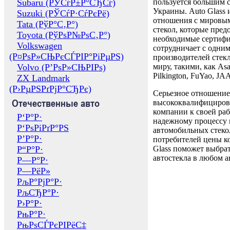
Subaru (РЎСѓР±Р°СЂСѓ)
пользуется большим 
Украины. Auto Glass
Suzuki (РЎСѓР·СѓРєРё)
отношения с мировы
Tata (РўР°С‚Р°)
стекол, которые пред
Toyota (РўРѕР№РѕС‚Р°)
необходимые сертиф
Volkswagen
сотрудничает с одни
(Р¤РѕР»СЊРєСЃРІР°РіРµРЅ)
производителей стекл
Volvo (Р’РѕР»СЊРІРѕ)
миру, такими, как Asa
Pilkington, FuYao, 
ZX Landmark
(Р›РµРЅРґРјР°СЂРє)
Серьезное отношение
Отечественные авто
высококвалифициров
компании к своей раб
Р‘Р°Р·
надежному процессу 
Р‘РѕРіРґР°РЅ
автомобильных стекол
Р’Р°Р·
потребителей цены к
Р“Р°Р·
Glass поможет выбрат
автостекла в любом а
Р—Р°Р·
Р—РёР»
РљР°РјР°Р·
РљСЂР°Р·
Р›Р°Р·
РњР°Р·
РњРѕСЃРєРІРёС‡