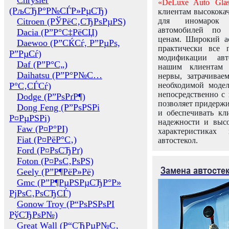
Chrysler
«DeLuxe Auto Glas
(РљСЂР°Р№СЃР»РµСЂ)
клиентам высококач
Citroen (РЎРёС‚СЂРѕРµРЅ)
для иномарок 
автомобилей по
Dacia (Р”Р°С‡РёСЏ)
ценам. Широкий ас
Daewoo (Р”СЌСѓ, Р”РµРѕ,
практически все 
Р”РµСѓ)
модификации авт
Daf (Р”Р°С„)
нашим клиентам 
Daihatsu (Р”Р°Р№С…
нервы, затрачивае
Р°С‚СЃСѓ)
необходимой моде
непосредственно с 
Dodge (Р”РѕРґР¶)
позволяет придержи
Dong Feng (Р”РѕРЅРі
и обеспечивать кл
Р¤РµРЅРі)
надежности и высо
Faw (Р¤Р°РІ)
характеристиках
Fiat (Р¤РёР°С‚)
автостекол.
Ford (Р¤РѕСЂРґ)
Foton (Р¤РѕС‚РѕРЅ)
Замена автосте
Geely (Р”Р¶РёР»Рё)
Gmc (Р”Р¶РµРЅРµСЂР°Р»
РјРѕС‚РѕСЂСЃ)
Gonow Troy (Р“РѕРЅРѕРІ
РўСЂРѕР№)
Great Wall (Р“СЂРµР№С‚