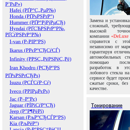
Р’РѕР»)
Hafei (РҐР°С„РµР№)
Honda (РҐРѕРЅРґР°)
Замена и установка
Hummer (РҐР°РјРјРµСЂ)
сложный, требующ
Hyndai (РҐСЋРЅРґР°Р№,
высокой точно
РҐСѓРЅРґР°Р№)
компании
«DeLuxe 
I-van (Р-РІР°РЅ)
справится с это
независимо от марк
Ikarus (РРєР°СЂСѓСЃ)
гарантируя отличны
автомобильных ст
Infinity (РРЅС„РёРЅРёС‚Рё)
помощью посл
Iran Khodro (РСЂР°РЅ
разработок в эт
лобового стекла н
РҐРѕРЅРґСЂРѕ)
сервисе будет прои
Isuzu (РСЃСѓР·Сѓ)
сжатые сроки, без
качестве.
Iveco (РРІРµРєРѕ)
Jac (Р–Р°Рє)
Тонирование
Jaguar (РЇРіСѓР°СЂ)
Jeep (Р”Р¶РёРї)
Karsan (РљР°СЂСЃР°РЅ)
Kia (РљРёР°)
Lancia (Р›Р°РЅС‡РёСЏ,