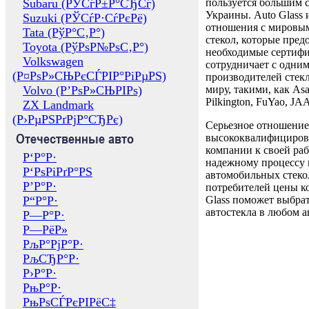
Subaru (РЎСѓР±Р°СЂСѓ)
пользуется большим 
Украины. Auto Glass
Suzuki (РЎСѓР·СѓРєРё)
отношения с мировы
Tata (РўР°С‚Р°)
стекол, которые пред
Toyota (РўРѕР№РѕС‚Р°)
необходимые сертиф
Volkswagen
сотрудничает с одни
(Р¤РѕР»СЊРєСЃРІР°РіРµРЅ)
производителей стекл
Volvo (Р’РѕР»СЊРІРѕ)
миру, такими, как Asa
Pilkington, FuYao, 
ZX Landmark
(Р›РµРЅРґРјР°СЂРє)
Серьезное отношение
Отечественные авто
высококвалифициров
компании к своей раб
Р‘Р°Р·
надежному процессу 
Р‘РѕРіРґР°РЅ
автомобильных стекол
Р’Р°Р·
потребителей цены к
Р“Р°Р·
Glass поможет выбрат
автостекла в любом а
Р—Р°Р·
Р—РёР»
РљР°РјР°Р·
РљСЂР°Р·
Р›Р°Р·
РњР°Р·
РњРѕСЃРєРІРёС‡