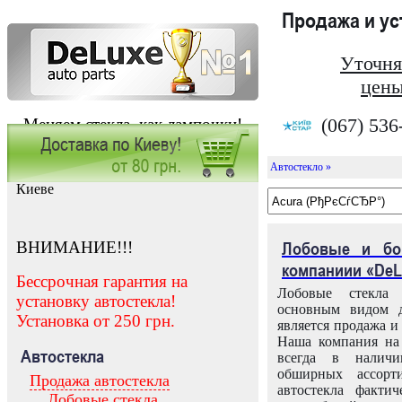
Продажа и у
Уточня
цены
(067) 536
Меняем стекла, как лампочки!
Автостекло »
Заказать установку автостекла в
Киеве
ВНИМАНИЕ!!!
Лобовые и бо
компаниии «DeL
Бессрочная гарантия на
Лобовые стекла
установку автостекла!
основным видом д
Установка от 250 грн.
является продажа и 
Наша компания на 
Автостекла
всегда в налич
обширных ассорт
Продажа автостекла
автостекла факти
Лобовые стекла