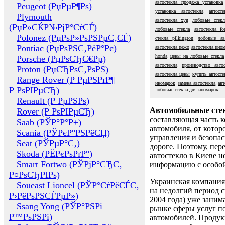
автостекла продажа установка
Peugeot (РџРµР¶Рѕ)
установка автостекла
автост
Plymouth
автостекла xyg
лобовые стек
(РџР»СЌР№РјР°СѓСЃ)
лобовые стекла
автостекла fo
Polonez (РџРѕР»РѕРЅРµС‚СЃ)
стекла pilkington
лобовые ав
Pontiac (РџРѕРЅС‚РёР°Рє)
автостекла пежо
автостекла ино
honda
цены на лобовые стекла
Porsche (РџРѕСЂС€Рµ)
автостекла
производство автос
Proton (РџСЂРѕС‚РѕРЅ)
автостекла цены
купить автосте
Range Rover (Р РµРЅРґР¶
иномарок
замена автостекла
авт
Р РѕРІРµСЂ)
лобовые стекла для иномарок
Renault (Р РµРЅРѕ)
Автомобильные сте
Rover (Р РѕРІРµСЂ)
составляющая часть 
Saab (РЎР°Р°Р±)
автомобиля, от котор
Scania (РЎРєР°РЅРёСЏ)
управления и безопа
Seat (РЎРµР°С‚)
дороге. Поэтому, пере
Skoda (РЁРєРѕРґР°)
автостекло в Киеве н
Smart Fortwo (РЎРјР°СЂС‚
информацию с особо
Р¤РѕСЂРІРѕ)
Украинская компания 
Soueast Lioncel (РЎР°СѓРёСЃС‚
на недолгий период с
Р›РёРѕРЅСЃРµР»)
2004 года) уже заним
Ssang Yong (РЎР°РЅРі
рынке сферы услуг п
Р™РѕРЅРі)
автомобилей. Проду