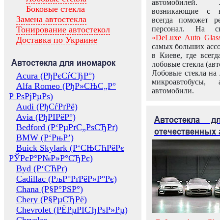
автомобилей.
Боковые стекла
возникающие с в
Замена автостекла
всегда поможет 
Тонирование автостекол
персонал. На ск
«DeLuxe Auto Glas
Доставка по Украине
самых больших ассо
в Киеве, где всег
Автостекла для иномарок
лобовые стекла (авт
Лобовые стекла на 
Acura (РђРєСѓСЂР°)
микроавтобусы, 
Alfa Romeo (РђР»СЊС„Р°
автомобили.
Р РѕРјРµРѕ)
Audi (РђСѓРґРё)
Avia (РђРІРёР°)
Автостекла 
Bedford (Р‘РµРґС„РѕСЂРґ)
отечественных 
BMW (Р‘РњР’)
Buick Skylark (Р‘СЊСЋРёРє
РЎРєР°Р№Р»Р°СЂРє)
Byd (Р‘СЋРґ)
Cadillac (РљР°РґРёР»Р°Рє)
Chana (Р§Р°РЅР°)
Chery (Р§РµСЂРё)
Chevrolet (РЁРµРІСЂРѕР»Рµ)