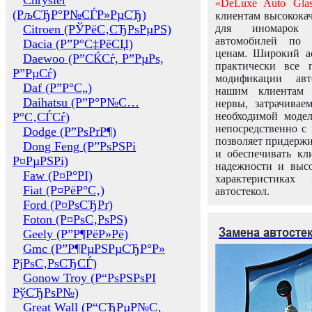
Chrysler
«DeLuxe Auto Glas
(РљСЂР°Р№СЃР»РµСЂ)
клиентам высококач
Citroen (РЎРёС‚СЂРѕРµРЅ)
для иномарок 
автомобилей по
Dacia (Р”Р°С‡РёСЏ)
ценам. Широкий ас
Daewoo (Р”СЌСѓ, Р”РµРѕ,
практически все 
Р”РµСѓ)
модификации авт
Daf (Р”Р°С„)
нашим клиентам 
Daihatsu (Р”Р°Р№С…
нервы, затрачивае
Р°С‚СЃСѓ)
необходимой моде
непосредственно с 
Dodge (Р”РѕРґР¶)
позволяет придержи
Dong Feng (Р”РѕРЅРі
и обеспечивать кл
Р¤РµРЅРі)
надежности и высо
Faw (Р¤Р°РІ)
характеристиках
Fiat (Р¤РёР°С‚)
автостекол.
Ford (Р¤РѕСЂРґ)
Foton (Р¤РѕС‚РѕРЅ)
Замена автосте
Geely (Р”Р¶РёР»Рё)
Gmc (Р”Р¶РµРЅРµСЂР°Р»
РјРѕС‚РѕСЂСЃ)
Gonow Troy (Р“РѕРЅРѕРІ
РўСЂРѕР№)
Great Wall (Р“СЂРµР№С‚