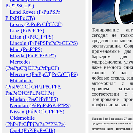
Р›Р°РЅС‡Р°)
Land Rover (Р›РµРЅРґ
Р РѕРІРµСЂ)
Lexus (Р›РµРєСЃСѓСЃ)
Тонирование авт
Liaz (Р›РёР°Р·)
сегодня не толь
Lifan (Р›РёС„Р°РЅ)
средство повышени
Lincoln (Р›РёРЅРєРѕР»СЊРЅ)
эксплуатации. Сов
Man (РњР°РЅ)
применяемые для
Mazda (РњР°Р·РґР°)
барьером для 
Mercedes
ультрафиолета, ул
даже немного сни
(РњРµСЂСЃРµРґРµСЃ)
салоне. У нас м
Mercury (РњРµСЂРєСѓСЂРё)
лобовые стекла, за
Mitsubishi
автомобиля с л
(РњРёС‚СЃСѓР±РёСЃРё,
уровнем затем
РњРёС†СѓР±РёСЃРё)
соответствии с 
Mudan (РњСѓРґР°РЅ)
Тонирование про
профессионально.
Neoplan (РќРµРѕРїР»Р°РЅ)
Nissan (РќРёСЃСЃР°РЅ)
Oldsmobile
Украина
5
из
5
на основе
27
оце
(РћР»РґСЃРјРѕР±Р°Р№Р»)
продажа автостекла
автостекла 
автостекла киев
изготовление
Opel (РћРїРµР»СЊ)