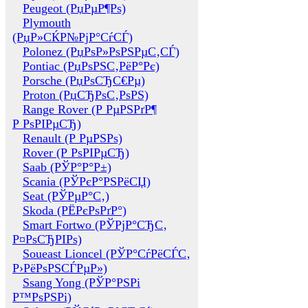
Peugeot (РџРµР¶Рѕ)
Plymouth
(РџР»СЌР№РјР°СѓСЃ)
Polonez (РџРѕР»РѕРЅРµС‚СЃ)
Pontiac (РџРѕРЅС‚РёР°Рє)
Porsche (РџРѕСЂС€Рµ)
Proton (РџСЂРѕС‚РѕРЅ)
Range Rover (Р РµРЅРґР¶
Р РѕРІРµСЂ)
Renault (Р РµРЅРѕ)
Rover (Р РѕРІРµСЂ)
Saab (РЎР°Р°Р±)
Scania (РЎРєР°РЅРёСЏ)
Seat (РЎРµР°С‚)
Skoda (РЁРєРѕРґР°)
Smart Fortwo (РЎРјР°СЂС‚
Р¤РѕСЂРІРѕ)
Soueast Lioncel (РЎР°СѓРёСЃС‚
Р›РёРѕРЅСЃРµР»)
Ssang Yong (РЎР°РЅРі
Р™РѕРЅРі)