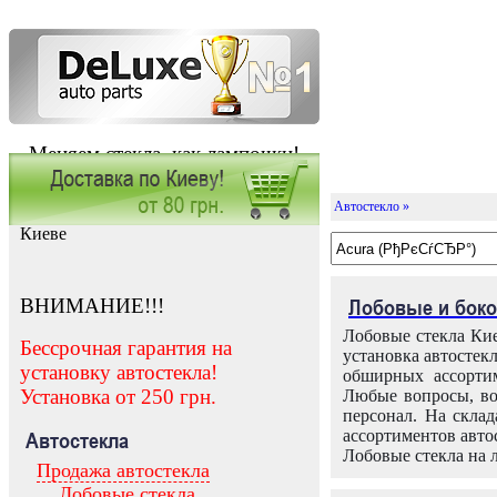
Меняем стекла, как лампочки!
Автостекло »
Заказать установку автостекла в
Киеве
ВНИМАНИЕ!!!
Лобовые и боко
Лобовые стекла Кие
Бессрочная гарантия на
установка автостек
установку автостекла!
обширных ассортим
Установка от 250 грн.
Любые вопросы, во
персонал. На скла
ассортиментов автос
Автостекла
Лобовые стекла на 
Продажа автостекла
Лобовые стекла