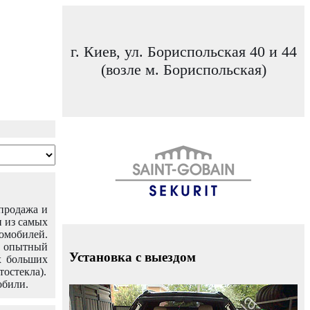
г. Киев, ул. Бориспольская 40 и 44
(возле м. Бориспольская)
 продажа и
н из самых
омобилей.
ш опытный
Установка с выездом
х больших
тостекла).
обили.