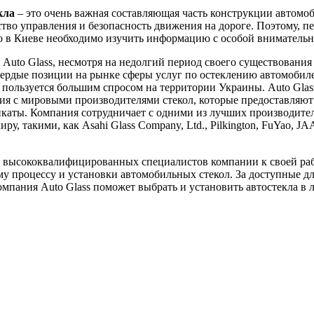
кла
– это очень важная составляющая часть конструкции автомоб
ство управления и безопасность движения на дороге. Поэтому, пе
ло в Киеве необходимо изучить информацию с особой вниматель
Auto Glass, несмотря на недолгий период своего существования 
вердые позиции на рынке сферы услуг по остеклению автомобил
пользуется большим спросом на территории Украины. Auto Glas
я с мировыми производителями стекол, которые предоставляют
каты. Компания сотрудничает с одними из лучших производител
ру, такими, как Asahi Glass Company, Ltd., Pilkington, FuYao, J
 высококвалифицированных специалистов компании к своей ра
у процессу и установки автомобильных стекол. За доступные д
мпания Auto Glass поможет выбрать и установить автостекла в