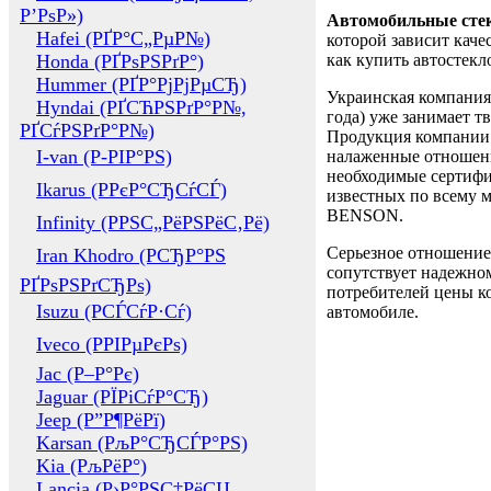
Р’РѕР»)
Автомобильные сте
Hafei (РҐР°С„РµР№)
которой зависит каче
Honda (РҐРѕРЅРґР°)
как купить автостек
Hummer (РҐР°РјРјРµСЂ)
Украинская компания 
Hyndai (РҐСЋРЅРґР°Р№,
года) уже занимает т
РҐСѓРЅРґР°Р№)
Продукция компании 
I-van (Р-РІР°РЅ)
налаженные отношени
необходимые сертифи
Ikarus (РРєР°СЂСѓСЃ)
известных по всему ми
BENSON.
Infinity (РРЅС„РёРЅРёС‚Рё)
Серьезное отношение
Iran Khodro (РСЂР°РЅ
сопутствует надежном
РҐРѕРЅРґСЂРѕ)
потребителей цены ко
Isuzu (РСЃСѓР·Сѓ)
автомобиле.
Iveco (РРІРµРєРѕ)
Jac (Р–Р°Рє)
Jaguar (РЇРіСѓР°СЂ)
Jeep (Р”Р¶РёРї)
Karsan (РљР°СЂСЃР°РЅ)
Kia (РљРёР°)
Lancia (Р›Р°РЅС‡РёСЏ,