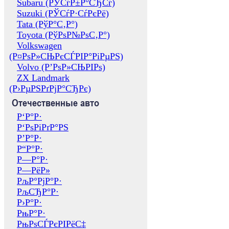
Subaru (РЎСѓР±Р°СЂСѓ)
Suzuki (РЎСѓР·СѓРєРё)
Tata (РўР°С‚Р°)
Toyota (РўРѕР№РѕС‚Р°)
Volkswagen
(Р¤РѕР»СЊРєСЃРІР°РіРµРЅ)
Volvo (Р’РѕР»СЊРІРѕ)
ZX Landmark
(Р›РµРЅРґРјР°СЂРє)
Отечественные авто
Р‘Р°Р·
Р‘РѕРіРґР°РЅ
Р’Р°Р·
Р“Р°Р·
Р—Р°Р·
Р—РёР»
РљР°РјР°Р·
РљСЂР°Р·
Р›Р°Р·
РњР°Р·
РњРѕСЃРєРІРёС‡