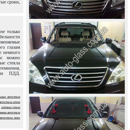
тые сроки,
не только
абельности
именяемые
го глазам
е немного
ас можно
вые стекла
темнения,
ями ПДД.
ьные автостекла
автостекла оптом
лобовые стекла
амена автостекла
автостекла пежо