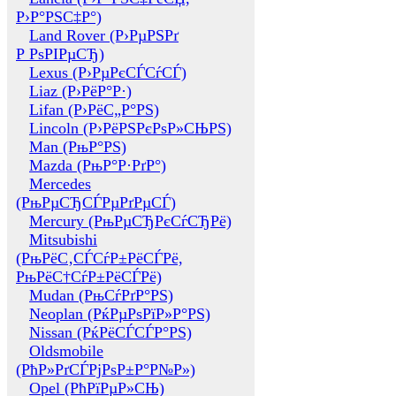
Р›Р°РЅС‡Р°)
Land Rover (Р›РµРЅРґ
Р РѕРІРµСЂ)
Lexus (Р›РµРєСЃСѓСЃ)
Liaz (Р›РёР°Р·)
Lifan (Р›РёС„Р°РЅ)
Lincoln (Р›РёРЅРєРѕР»СЊРЅ)
Man (РњР°РЅ)
Mazda (РњР°Р·РґР°)
Mercedes
(РњРµСЂСЃРµРґРµСЃ)
Mercury (РњРµСЂРєСѓСЂРё)
Mitsubishi
(РњРёС‚СЃСѓР±РёСЃРё,
РњРёС†СѓР±РёСЃРё)
Mudan (РњСѓРґР°РЅ)
Neoplan (РќРµРѕРїР»Р°РЅ)
Nissan (РќРёСЃСЃР°РЅ)
Oldsmobile
(РћР»РґСЃРјРѕР±Р°Р№Р»)
Opel (РћРїРµР»СЊ)