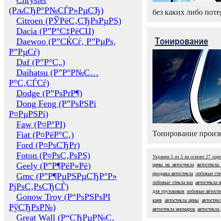
Chrysler
(РљСЂР°Р№СЃР»РµСЂ)
без каких либо поте
Citroen (РЎРёС‚СЂРѕРµРЅ)
Dacia (Р”Р°С‡РёСЏ)
Тонирование
Daewoo (Р”СЌСѓ, Р”РµРѕ,
Р”РµСѓ)
Daf (Р”Р°С„)
Daihatsu (Р”Р°Р№С…
Р°С‚СЃСѓ)
Dodge (Р”РѕРґР¶)
Dong Feng (Р”РѕРЅРі
Р¤РµРЅРі)
Faw (Р¤Р°РІ)
Тонирование произв
Fiat (Р¤РёР°С‚)
Ford (Р¤РѕСЂРґ)
Foton (Р¤РѕС‚РѕРЅ)
Украина
5
из
5
на основе
27
оце
Geely (Р”Р¶РёР»Рё)
цены на автостекла
автостекла
продажа автостекла
лобовые сте
Gmc (Р”Р¶РµРЅРµСЂР°Р»
лобовые стекла ваз
автостекла н
РјРѕС‚РѕСЂСЃ)
для грузовиков
лобовые автосте
Gonow Troy (Р“РѕРЅРѕРІ
киев
автостекла цены
автостекл
РўСЂРѕР№)
автостекла иномарок
автостекла
Great Wall (Р“СЂРµР№С‚