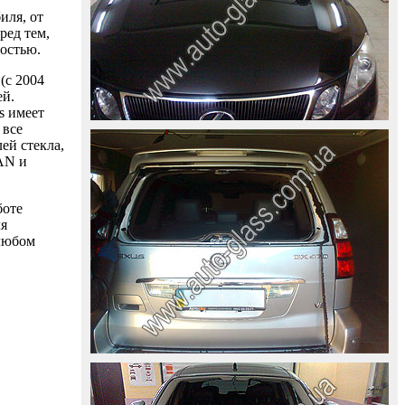
иля, от
ред тем,
ностью.
(с 2004
ей.
s имеет
 все
ей стекла,
AAN и
боте
ля
 любом