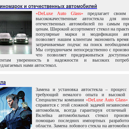
 иномарок и отечественных автомобилей
«DeLuxe Auto Glass»
предлагает своим 
высококачественные автостекла для ин
отечественных автомобилей по самым пр
ценам. Широкий ассортимент стекол на практ
популярные марки и модификации авт
позволяет нашим клиентам экономить время
затрачиваемые подчас на поиск необходимо
Мы сотрудничаем непосредственно с произво
что позволяет придерживаться доступн
иентам уверенность в надежности и высоких потреби
едлагаемых нами автостекол.
кла
Замена и установка автостекла – процесс
требующий немалого опыта и высокой т
Специалисты компании
«DeLuxe Auto Glass»
справится с этой сложной задачей независим
автомобиля, всегда гарантируя отличный р
Вклейка автомобильных стекол произв
помощью последних импортных разработо
области. Замена лобового стекла на автомоби