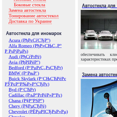
Боковые стекла
Автостекла для
Замена автостекла
Тонирование автостекол
Доставка по Украине
Автостекла для иномарок
Acura (РђРєСѓСЂР°)
Alfa Romeo (РђР»СЊС„Р°
Р РѕРјРµРѕ)
обеспечивать кл
Audi (РђСѓРґРё)
характеристиках пр
Avia (РђРІРёР°)
Bedford (Р‘РµРґС„РѕСЂРґ)
BMW (Р‘РњР’)
Замена автосте
Buick Skylark (Р‘СЊСЋРёРє
РЎРєР°Р№Р»Р°СЂРє)
Byd (Р‘СЋРґ)
Cadillac (РљР°РґРёР»Р°Рє)
Chana (Р§Р°РЅР°)
Chery (Р§РµСЂРё)
Chevrolet (РЁРµРІСЂРѕР»Рµ)