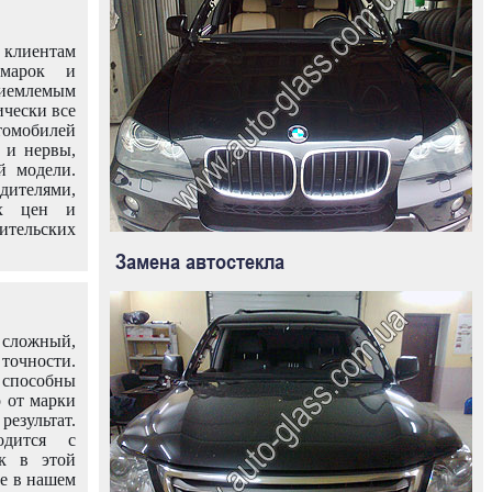
клиентам
омарок и
иемлемым
ически все
омобилей
 и нервы,
й модели.
дителями,
ых цен и
тельских
Замена автостекла
 сложный,
очности.
способны
о от марки
езультат.
одится с
к в этой
ле в нашем