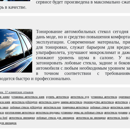
сервисе будет произведена в максимально сжа
рь в качестве.
Тонирование автомобильных стекол сегодня 
дань моде, но и средство повышения комфорт
эксплуатации. Современные материалы, пр
для тонировки, служат барьером для вредно
ультрафиолета, улучшают микроклимат и даж
снижают уровень шума в салоне. У н
затонировать лобовые стекла, задние и боко
автомобиля с любым необходимым уровнем за
в точном соответствии с требовани
одится быстро и профессионально.
нок.
57
клиентских отзывов
 в киеве
установка автостекла киев
купить автостекла
автостекла xyg
установка автостекла
оригинал
кла киев
автостекла pilkington
автостекла хонда
замена автостекла
производство автостекла
автостекла
а заказ
лобовые стекла pilkington
автостекла ваз
тонировка автостекла
лобовые стекла
автостекла киев
кла
изготовление автостекла
автостекла продажа установка
цены на лобовые стекла
автостекла украина
з
а ford
автостекла иномарки
лобовые стекла для иномарок
автостекла на иномарки
автостекла honda
 для иномарок