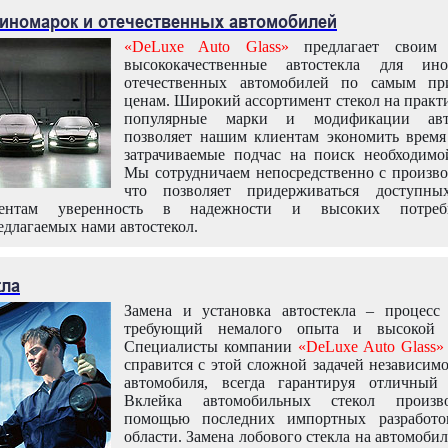
 иномарок и отечественных автомобилей
«DeLuxe Auto Glass»
предлагает своим 
высококачественные автостекла для ин
отечественных автомобилей по самым пр
ценам. Широкий ассортимент стекол на практ
популярные марки и модификации авт
позволяет нашим клиентам экономить время
затрачиваемые подчас на поиск необходимо
Мы сотрудничаем непосредственно с произво
что позволяет придерживаться доступн
иентам уверенность в надежности и высоких потреби
едлагаемых нами автостекол.
кла
Замена и установка автостекла – процесс
требующий немалого опыта и высокой т
Специалисты компании
«DeLuxe Auto Glass»
справится с этой сложной задачей независим
автомобиля, всегда гарантируя отличный р
Вклейка автомобильных стекол произв
помощью последних импортных разработо
области. Замена лобового стекла на автомоби