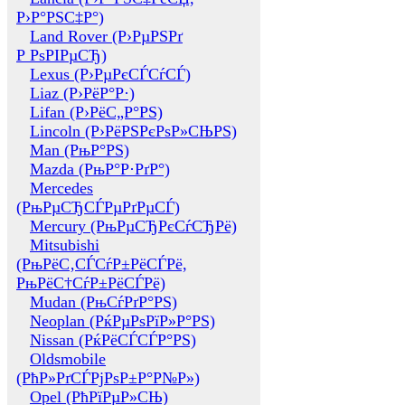
Р›Р°РЅС‡Р°)
Land Rover (Р›РµРЅРґ
Р РѕРІРµСЂ)
Lexus (Р›РµРєСЃСѓСЃ)
Liaz (Р›РёР°Р·)
Lifan (Р›РёС„Р°РЅ)
Lincoln (Р›РёРЅРєРѕР»СЊРЅ)
Man (РњР°РЅ)
Mazda (РњР°Р·РґР°)
Mercedes
(РњРµСЂСЃРµРґРµСЃ)
Mercury (РњРµСЂРєСѓСЂРё)
Mitsubishi
(РњРёС‚СЃСѓР±РёСЃРё,
РњРёС†СѓР±РёСЃРё)
Mudan (РњСѓРґР°РЅ)
Neoplan (РќРµРѕРїР»Р°РЅ)
Nissan (РќРёСЃСЃР°РЅ)
Oldsmobile
(РћР»РґСЃРјРѕР±Р°Р№Р»)
Opel (РћРїРµР»СЊ)