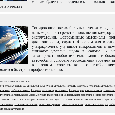
сервисе будет произведена в максимально сжа
рь в качестве.
Тонирование автомобильных стекол сегодня 
дань моде, но и средство повышения комфорт
эксплуатации. Современные материалы, пр
для тонировки, служат барьером для вредно
ультрафиолета, улучшают микроклимат и даж
снижают уровень шума в салоне. У н
затонировать лобовые стекла, задние и боко
автомобиля с любым необходимым уровнем за
в точном соответствии с требовани
одится быстро и профессионально.
нок.
57
клиентских отзывов
 xyg
лобовые стекла ваз
автостекла пежо
купить автостекла
лобовые автостекла
тонировка автостекла
з
екла киев
лобовые стекла pilkington
автостекла
автостекла pilkington
продажа автостекла
установка
втостекла
автостекла киев
лобовые стекла для грузовиков
автостекла ваз
автостекла в киеве
автостекла н
лобовые стекла для иномарок
автостекла ford
цены на лобовые стекла
автостекла honda
оригинал
текла оптом
установка автостекла
автостекла украина
цены на автостекла
автостекла иномарки
лобо
кла продажа установка