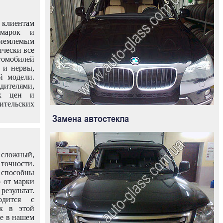
клиентам
омарок и
иемлемым
ически все
омобилей
 и нервы,
й модели.
дителями,
ых цен и
тельских
Замена автостекла
 сложный,
очности.
способны
о от марки
езультат.
одится с
к в этой
ле в нашем