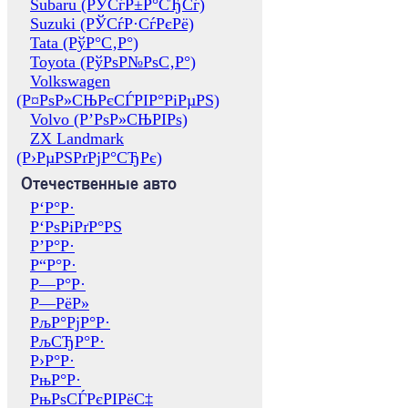
Subaru (РЎСѓР±Р°СЂСѓ)
Suzuki (РЎСѓР·СѓРєРё)
Tata (РўР°С‚Р°)
Toyota (РўРѕР№РѕС‚Р°)
Volkswagen
(Р¤РѕР»СЊРєСЃРІР°РіРµРЅ)
Volvo (Р’РѕР»СЊРІРѕ)
ZX Landmark
(Р›РµРЅРґРјР°СЂРє)
Отечественные авто
Р‘Р°Р·
Р‘РѕРіРґР°РЅ
Р’Р°Р·
Р“Р°Р·
Р—Р°Р·
Р—РёР»
РљР°РјР°Р·
РљСЂР°Р·
Р›Р°Р·
РњР°Р·
РњРѕСЃРєРІРёС‡