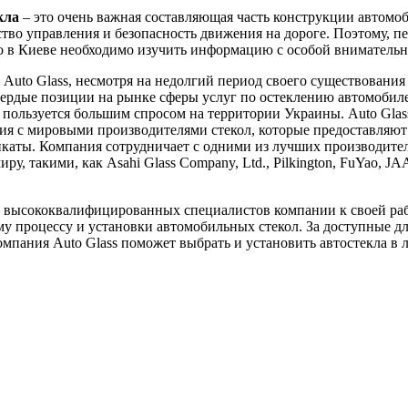
кла
– это очень важная составляющая часть конструкции автомоб
ство управления и безопасность движения на дороге. Поэтому, пе
ло в Киеве необходимо изучить информацию с особой вниматель
Auto Glass, несмотря на недолгий период своего существования 
вердые позиции на рынке сферы услуг по остеклению автомобил
пользуется большим спросом на территории Украины. Auto Glas
я с мировыми производителями стекол, которые предоставляют
каты. Компания сотрудничает с одними из лучших производител
ру, такими, как Asahi Glass Company, Ltd., Pilkington, FuYao, J
 высококвалифицированных специалистов компании к своей ра
у процессу и установки автомобильных стекол. За доступные д
мпания Auto Glass поможет выбрать и установить автостекла в