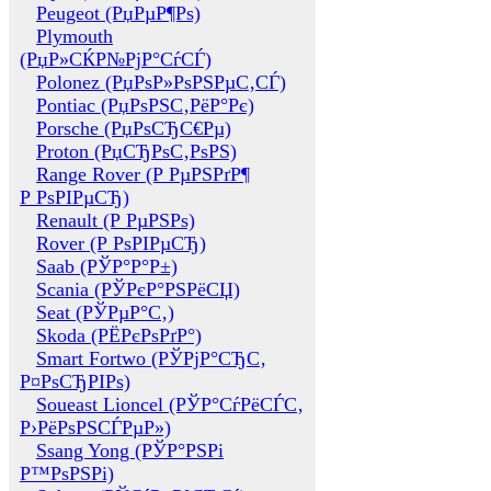
Peugeot (РџРµР¶Рѕ)
Plymouth
(РџР»СЌР№РјР°СѓСЃ)
Polonez (РџРѕР»РѕРЅРµС‚СЃ)
Pontiac (РџРѕРЅС‚РёР°Рє)
Porsche (РџРѕСЂС€Рµ)
Proton (РџСЂРѕС‚РѕРЅ)
Range Rover (Р РµРЅРґР¶
Р РѕРІРµСЂ)
Renault (Р РµРЅРѕ)
Rover (Р РѕРІРµСЂ)
Saab (РЎР°Р°Р±)
Scania (РЎРєР°РЅРёСЏ)
Seat (РЎРµР°С‚)
Skoda (РЁРєРѕРґР°)
Smart Fortwo (РЎРјР°СЂС‚
Р¤РѕСЂРІРѕ)
Soueast Lioncel (РЎР°СѓРёСЃС‚
Р›РёРѕРЅСЃРµР»)
Ssang Yong (РЎР°РЅРі
Р™РѕРЅРі)