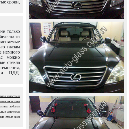
тые сроки,
не только
абельности
именяемые
го глазам
е немного
ас можно
вые стекла
темнения,
ями ПДД.
амена автостекла
 автостекла киев
а заказ
лобовые
ьные автостекла
вые стекла киев