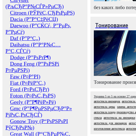
Chrysler
(РљСЂР°Р№СЃР»РµСЂ)
без каких либо поте
Citroen (РЎРёС‚СЂРѕРµРЅ)
Dacia (Р”Р°С‡РёСЏ)
Тонирование
Daewoo (Р”СЌСѓ, Р”РµРѕ,
Р”РµСѓ)
Daf (Р”Р°С„)
Daihatsu (Р”Р°Р№С…
Р°С‚СЃСѓ)
Dodge (Р”РѕРґР¶)
Dong Feng (Р”РѕРЅРі
Р¤РµРЅРі)
Faw (Р¤Р°РІ)
Тонирование произв
Fiat (Р¤РёР°С‚)
Ford (Р¤РѕСЂРґ)
Foton (Р¤РѕС‚РѕРЅ)
Украина
5
из
5
на основе
27
оце
Geely (Р”Р¶РёР»Рё)
автостекла иномарок
автостекла
автостекла цены
замена автост
Gmc (Р”Р¶РµРЅРµСЂР°Р»
автостекла хонда
производство а
РјРѕС‚РѕСЂСЃ)
стекла
автостекла на иномарки
Gonow Troy (Р“РѕРЅРѕРІ
автостекла для иномарок
автос
РўСЂРѕР№)
изготовление автостекла
автосте
Great Wall (Р“СЂРµР№С‚