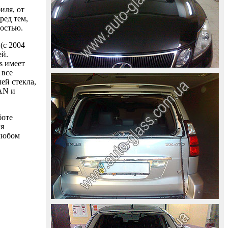
иля, от
ред тем,
ностью.
(с 2004
ей.
s имеет
 все
ей стекла,
AAN и
боте
ля
 любом