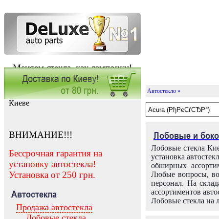
Меняем стекла, как лампочки!
Автостекло »
Заказать установку автостекла в
Киеве
ВНИМАНИЕ!!!
Лобовые и боко
Лобовые стекла Кие
Бессрочная гарантия на
установка автостек
установку автостекла!
обширных ассортим
Установка от 250 грн.
Любые вопросы, во
персонал. На скла
ассортиментов автос
Автостекла
Лобовые стекла на 
Продажа автостекла
Лобовые стекла