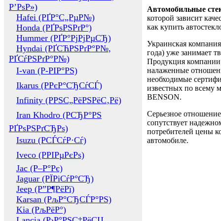
Р’РѕР»)
Автомобильные сте
Hafei (РҐР°С„РµР№)
которой зависит каче
Honda (РҐРѕРЅРґР°)
как купить автостек
Hummer (РҐР°РјРјРµСЂ)
Украинская компания 
Hyndai (РҐСЋРЅРґР°Р№,
года) уже занимает т
РҐСѓРЅРґР°Р№)
Продукция компании 
I-van (Р-РІР°РЅ)
налаженные отношени
необходимые сертифи
Ikarus (РРєР°СЂСѓСЃ)
известных по всему ми
BENSON.
Infinity (РРЅС„РёРЅРёС‚Рё)
Серьезное отношение
Iran Khodro (РСЂР°РЅ
сопутствует надежном
РҐРѕРЅРґСЂРѕ)
потребителей цены ко
Isuzu (РСЃСѓР·Сѓ)
автомобиле.
Iveco (РРІРµРєРѕ)
Jac (Р–Р°Рє)
Jaguar (РЇРіСѓР°СЂ)
Jeep (Р”Р¶РёРї)
Karsan (РљР°СЂСЃР°РЅ)
Kia (РљРёР°)
Lancia (Р›Р°РЅС‡РёСЏ,