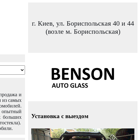
г. Киев, ул. Бориспольская 40 и 44
(возле м. Бориспольская)
 продажа и
н из самых
омобилей.
ш опытный
Установка с выездом
х больших
тостекла).
обили.