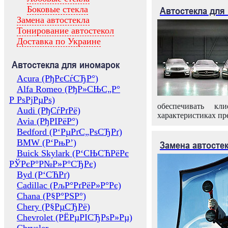
Боковые стекла
Автостекла для
Замена автостекла
Тонирование автостекол
Доставка по Украине
Автостекла для иномарок
Acura (РђРєСѓСЂР°)
Alfa Romeo (РђР»СЊС„Р°
Р РѕРјРµРѕ)
обеспечивать кл
Audi (РђСѓРґРё)
характеристиках пр
Avia (РђРІРёР°)
Bedford (Р‘РµРґС„РѕСЂРґ)
BMW (Р‘РњР’)
Замена автосте
Buick Skylark (Р‘СЊСЋРёРє
РЎРєР°Р№Р»Р°СЂРє)
Byd (Р‘СЋРґ)
Cadillac (РљР°РґРёР»Р°Рє)
Chana (Р§Р°РЅР°)
Chery (Р§РµСЂРё)
Chevrolet (РЁРµРІСЂРѕР»Рµ)