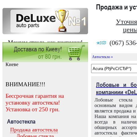
Продажа и у
Уточня
цены
(067) 536
Меняем стекла, как лампочки!
Автостекло »
Заказать установку автостекла в
Киеве
ВНИМАНИЕ!!!
Лобовые и бо
компаниии «DeL
Бессрочная гарантия на
Лобовые стекла
установку автостекла!
основным видом д
Установка от 250 грн.
является продажа и 
Наша компания на 
Автостекла
всегда в налич
обширных ассорт
Продажа автостекла
автостекла факти
Лобовые стекла