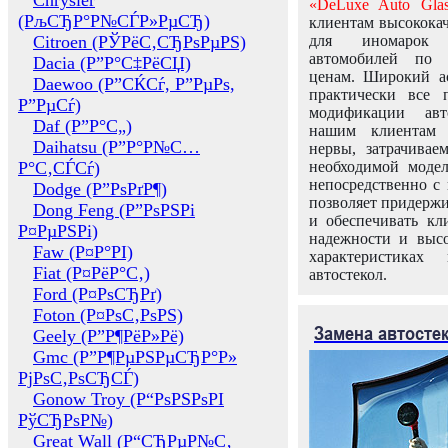
Chrysler
«DeLuxe Auto Glas
(РљСЂР°Р№СЃР»РµСЂ)
клиентам высококач
Citroen (РЎРёС‚СЂРѕРµРЅ)
для иномарок 
автомобилей по
Dacia (Р”Р°С‡РёСЏ)
ценам. Широкий ас
Daewoo (Р”СЌСѓ, Р”РµРѕ,
практически все 
Р”РµСѓ)
модификации авт
Daf (Р”Р°С„)
нашим клиентам 
Daihatsu (Р”Р°Р№С…
нервы, затрачивае
Р°С‚СЃСѓ)
необходимой моде
непосредственно с 
Dodge (Р”РѕРґР¶)
позволяет придержи
Dong Feng (Р”РѕРЅРі
и обеспечивать кл
Р¤РµРЅРі)
надежности и высо
Faw (Р¤Р°РІ)
характеристиках
Fiat (Р¤РёР°С‚)
автостекол.
Ford (Р¤РѕСЂРґ)
Foton (Р¤РѕС‚РѕРЅ)
Замена автосте
Geely (Р”Р¶РёР»Рё)
Gmc (Р”Р¶РµРЅРµСЂР°Р»
РјРѕС‚РѕСЂСЃ)
Gonow Troy (Р“РѕРЅРѕРІ
РўСЂРѕР№)
Great Wall (Р“СЂРµР№С‚