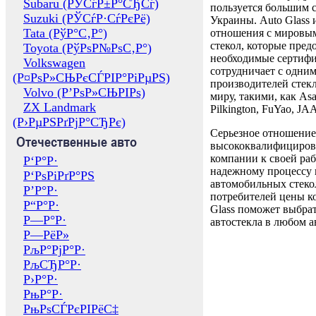
Subaru (РЎСѓР±Р°СЂСѓ)
пользуется большим 
Suzuki (РЎСѓР·СѓРєРё)
Украины. Auto Glass
Tata (РўР°С‚Р°)
отношения с мировы
стекол, которые пред
Toyota (РўРѕР№РѕС‚Р°)
необходимые сертиф
Volkswagen
сотрудничает с одни
(Р¤РѕР»СЊРєСЃРІР°РіРµРЅ)
производителей стекл
Volvo (Р’РѕР»СЊРІРѕ)
миру, такими, как Asa
ZX Landmark
Pilkington, FuYao, 
(Р›РµРЅРґРјР°СЂРє)
Серьезное отношение
Отечественные авто
высококвалифициров
компании к своей раб
Р‘Р°Р·
надежному процессу 
Р‘РѕРіРґР°РЅ
автомобильных стекол
Р’Р°Р·
потребителей цены к
Р“Р°Р·
Glass поможет выбрат
Р—Р°Р·
автостекла в любом а
Р—РёР»
РљР°РјР°Р·
РљСЂР°Р·
Р›Р°Р·
РњР°Р·
РњРѕСЃРєРІРёС‡