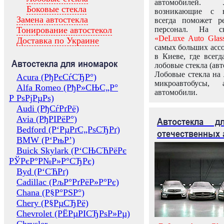
автомобилей.
Боковые стекла
возникающие с в
Замена автостекла
всегда поможет 
Тонирование автостекол
персонал. На ск
«DeLuxe Auto Glas
Доставка по Украине
самых больших ассо
в Киеве, где всег
Автостекла для иномарок
лобовые стекла (авт
Лобовые стекла на 
Acura (РђРєСѓСЂР°)
микроавтобусы, 
Alfa Romeo (РђР»СЊС„Р°
автомобили.
Р РѕРјРµРѕ)
Audi (РђСѓРґРё)
Avia (РђРІРёР°)
Автостекла 
Bedford (Р‘РµРґС„РѕСЂРґ)
отечественных 
BMW (Р‘РњР’)
Buick Skylark (Р‘СЊСЋРёРє
РЎРєР°Р№Р»Р°СЂРє)
Byd (Р‘СЋРґ)
Cadillac (РљР°РґРёР»Р°Рє)
Chana (Р§Р°РЅР°)
Chery (Р§РµСЂРё)
Chevrolet (РЁРµРІСЂРѕР»Рµ)