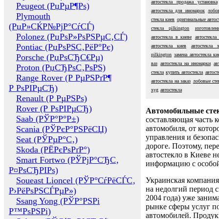
автостекла продажа установка
Peugeot (РџРµР¶Рѕ)
автостекла для иномарок
лобо
Plymouth
стекла киев
оригинальные автос
(РџР»СЌР№РјР°СѓСЃ)
стекла pilkington
изготовлен
Polonez (РџРѕР»РѕРЅРµС‚СЃ)
автостекла в киеве
автостекла 
Pontiac (РџРѕРЅС‚РёР°Рє)
автостекла киев
автостекла 
pilkington
замена автостекла ки
Porsche (РџРѕСЂС€Рµ)
ваз
автостекла на иномарки
ав
Proton (РџСЂРѕС‚РѕРЅ)
стекла
купить автостекла
автост
Range Rover (Р РµРЅРґР¶
автостекла на заказ
лобовые сте
Р РѕРІРµСЂ)
xyg
автостекла
Renault (Р РµРЅРѕ)
Rover (Р РѕРІРµСЂ)
Автомобильные сте
Saab (РЎР°Р°Р±)
составляющая часть 
Scania (РЎРєР°РЅРёСЏ)
автомобиля, от котор
управления и безопа
Seat (РЎРµР°С‚)
дороге. Поэтому, пере
Skoda (РЁРєРѕРґР°)
автостекло в Киеве н
Smart Fortwo (РЎРјР°СЂС‚
информацию с особо
Р¤РѕСЂРІРѕ)
Soueast Lioncel (РЎР°СѓРёСЃС‚
Украинская компания 
на недолгий период с
Р›РёРѕРЅСЃРµР»)
2004 года) уже заним
Ssang Yong (РЎР°РЅРі
рынке сферы услуг п
Р™РѕРЅРі)
автомобилей. Проду