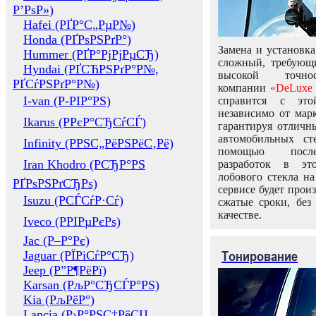
Р’РѕР»)
Hafei (РҐР°С„РµР№)
Honda (РҐРѕРЅРґР°)
Замена и установка
Hummer (РҐР°РјРјРµСЂ)
сложный, требующ
Hyndai (РҐСЋРЅРґР°Р№,
высокой точно
РҐСѓРЅРґР°Р№)
компании
«DeLuxe 
I-van (Р-РІР°РЅ)
справится с это
независимо от марк
Ikarus (РРєР°СЂСѓСЃ)
гарантируя отличны
автомобильных ст
Infinity (РРЅС„РёРЅРёС‚Рё)
помощью посл
Iran Khodro (РСЂР°РЅ
разработок в эт
лобового стекла н
РҐРѕРЅРґСЂРѕ)
сервисе будет прои
Isuzu (РСЃСѓР·Сѓ)
сжатые сроки, без
качестве.
Iveco (РРІРµРєРѕ)
Jac (Р–Р°Рє)
Тонирование
Jaguar (РЇРіСѓР°СЂ)
Jeep (Р”Р¶РёРї)
Karsan (РљР°СЂСЃР°РЅ)
Kia (РљРёР°)
Lancia (Р›Р°РЅС‡РёСЏ,