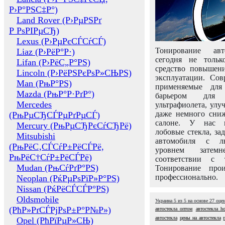
Р›Р°РЅС‡Р°)
Land Rover (Р›РµРЅРґ
Р РѕРІРµСЂ)
Lexus (Р›РµРєСЃСѓСЃ)
Тонирование авт
Liaz (Р›РёР°Р·)
сегодня не толь
Lifan (Р›РёС„Р°РЅ)
средство повышени
Lincoln (Р›РёРЅРєРѕР»СЊРЅ)
эксплуатации. Сов
Man (РњР°РЅ)
применяемые для
Mazda (РњР°Р·РґР°)
барьером для 
Mercedes
ультрафиолета, ул
даже немного сни
(РњРµСЂСЃРµРґРµСЃ)
салоне. У нас м
Mercury (РњРµСЂРєСѓСЂРё)
лобовые стекла, за
Mitsubishi
автомобиля с л
(РњРёС‚СЃСѓР±РёСЃРё,
уровнем затем
РњРёС†СѓР±РёСЃРё)
соответствии с 
Mudan (РњСѓРґР°РЅ)
Тонирование про
профессионально.
Neoplan (РќРµРѕРїР»Р°РЅ)
Nissan (РќРёСЃСЃР°РЅ)
Oldsmobile
Украина
5
из
5
на основе
27
оце
(РћР»РґСЃРјРѕР±Р°Р№Р»)
автостекла оптом
автостекла h
автостекла
цены на автостекла
Opel (РћРїРµР»СЊ)