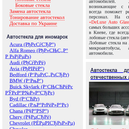
автомобилей.
Боковые стекла
возникающие с в
Замена автостекла
всегда поможет 
Тонирование автостекол
персонал. На ск
«DeLuxe Auto Glas
Доставка по Украине
самых больших ассо
в Киеве, где всег
Автостекла для иномарок
лобовые стекла (авт
Лобовые стекла на 
Acura (РђРєСѓСЂР°)
микроавтобусы, 
Alfa Romeo (РђР»СЊС„Р°
автомобили.
Р РѕРјРµРѕ)
Audi (РђСѓРґРё)
Avia (РђРІРёР°)
Автостекла 
Bedford (Р‘РµРґС„РѕСЂРґ)
отечественных 
BMW (Р‘РњР’)
Buick Skylark (Р‘СЊСЋРёРє
РЎРєР°Р№Р»Р°СЂРє)
Byd (Р‘СЋРґ)
Cadillac (РљР°РґРёР»Р°Рє)
Chana (Р§Р°РЅР°)
Chery (Р§РµСЂРё)
Chevrolet (РЁРµРІСЂРѕР»Рµ)