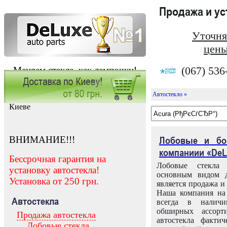
Продажа и у
Уточня
цены
(067) 536
Меняем стекла, как лампочки!
Автостекло »
Заказать установку автостекла в
Киеве
ВНИМАНИЕ!!!
Лобовые и бо
компаниии «DeL
Бессрочная гарантия на
Лобовые стекла
установку автостекла!
основным видом д
Установка от 250 грн.
является продажа и 
Наша компания на 
Автостекла
всегда в налич
обширных ассорт
Продажа автостекла
автостекла факти
Лобовые стекла