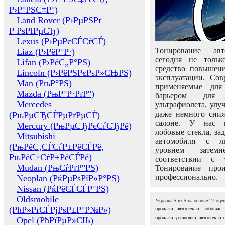
Р›Р°РЅС‡Р°)
Land Rover (Р›РµРЅРґ
Р РѕРІРµСЂ)
Lexus (Р›РµРєСЃСѓСЃ)
Тонирование авт
Liaz (Р›РёР°Р·)
сегодня не толь
Lifan (Р›РёС„Р°РЅ)
средство повышени
Lincoln (Р›РёРЅРєРѕР»СЊРЅ)
эксплуатации. Сов
Man (РњР°РЅ)
применяемые для
Mazda (РњР°Р·РґР°)
барьером для 
Mercedes
ультрафиолета, ул
даже немного сни
(РњРµСЂСЃРµРґРµСЃ)
салоне. У нас м
Mercury (РњРµСЂРєСѓСЂРё)
лобовые стекла, за
Mitsubishi
автомобиля с л
(РњРёС‚СЃСѓР±РёСЃРё,
уровнем затем
РњРёС†СѓР±РёСЃРё)
соответствии с 
Mudan (РњСѓРґР°РЅ)
Тонирование про
профессионально.
Neoplan (РќРµРѕРїР»Р°РЅ)
Nissan (РќРёСЃСЃР°РЅ)
Oldsmobile
Украина
5
из
5
на основе
27
оце
(РћР»РґСЃРјРѕР±Р°Р№Р»)
продажа автостекла
лобовые 
продажа установка
автостекла 
Opel (РћРїРµР»СЊ)