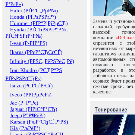
Р’РѕР»)
Hafei (РҐР°С„РµР№)
Honda (РҐРѕРЅРґР°)
Замена и установка
Hummer (РҐР°РјРјРµСЂ)
сложный, требующ
Hyndai (РҐСЋРЅРґР°Р№,
высокой точно
РҐСѓРЅРґР°Р№)
компании
«DeLuxe 
I-van (Р-РІР°РЅ)
справится с это
независимо от марк
Ikarus (РРєР°СЂСѓСЃ)
гарантируя отличны
автомобильных ст
Infinity (РРЅС„РёРЅРёС‚Рё)
помощью посл
Iran Khodro (РСЂР°РЅ
разработок в эт
лобового стекла н
РҐРѕРЅРґСЂРѕ)
сервисе будет прои
Isuzu (РСЃСѓР·Сѓ)
сжатые сроки, без
качестве.
Iveco (РРІРµРєРѕ)
Jac (Р–Р°Рє)
Тонирование
Jaguar (РЇРіСѓР°СЂ)
Jeep (Р”Р¶РёРї)
Karsan (РљР°СЂСЃР°РЅ)
Kia (РљРёР°)
Lancia (Р›Р°РЅС‡РёСЏ,