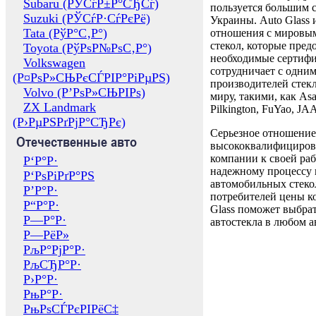
Subaru (РЎСѓР±Р°СЂСѓ)
пользуется большим 
Suzuki (РЎСѓР·СѓРєРё)
Украины. Auto Glass
Tata (РўР°С‚Р°)
отношения с мировы
стекол, которые пред
Toyota (РўРѕР№РѕС‚Р°)
необходимые сертиф
Volkswagen
сотрудничает с одни
(Р¤РѕР»СЊРєСЃРІР°РіРµРЅ)
производителей стекл
Volvo (Р’РѕР»СЊРІРѕ)
миру, такими, как Asa
ZX Landmark
Pilkington, FuYao, 
(Р›РµРЅРґРјР°СЂРє)
Серьезное отношение
Отечественные авто
высококвалифициров
компании к своей раб
Р‘Р°Р·
надежному процессу 
Р‘РѕРіРґР°РЅ
автомобильных стекол
Р’Р°Р·
потребителей цены к
Р“Р°Р·
Glass поможет выбрат
Р—Р°Р·
автостекла в любом а
Р—РёР»
РљР°РјР°Р·
РљСЂР°Р·
Р›Р°Р·
РњР°Р·
РњРѕСЃРєРІРёС‡