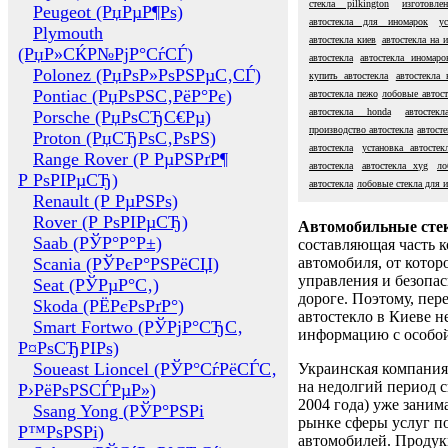
стекла pilkington
изготовле
Peugeot (РџРµР¶Рѕ)
автостекла для иномарок
у
Plymouth
автостекла киев
автостекла на 
(РџР»СЌР№РјР°СѓСЃ)
автостекла
автостекла иномаро
Polonez (РџРѕР»РѕРЅРµС‚СЃ)
купить автостекла
автостекла 
Pontiac (РџРѕРЅС‚РёР°Рє)
автостекла пежо
лобовые автост
автостекла honda
автостек
Porsche (РџРѕСЂС€Рµ)
производство автостекла
автост
Proton (РџСЂРѕС‚РѕРЅ)
автостекла
установка автостек
Range Rover (Р РµРЅРґР¶
автостекла
автостекла xyg
ло
Р РѕРІРµСЂ)
автостекла
лобовые стекла для 
Renault (Р РµРЅРѕ)
Rover (Р РѕРІРµСЂ)
Автомобильные сте
Saab (РЎР°Р°Р±)
составляющая часть 
Scania (РЎРєР°РЅРёСЏ)
автомобиля, от котор
управления и безопа
Seat (РЎРµР°С‚)
дороге. Поэтому, пере
Skoda (РЁРєРѕРґР°)
автостекло в Киеве н
Smart Fortwo (РЎРјР°СЂС‚
информацию с особо
Р¤РѕСЂРІРѕ)
Soueast Lioncel (РЎР°СѓРёСЃС‚
Украинская компания 
на недолгий период с
Р›РёРѕРЅСЃРµР»)
2004 года) уже заним
Ssang Yong (РЎР°РЅРі
рынке сферы услуг п
Р™РѕРЅРі)
автомобилей. Проду