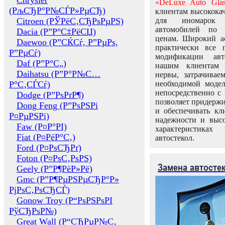
Chrysler
«DeLuxe Auto Glas
(РљСЂР°Р№СЃР»РµСЂ)
клиентам высококач
Citroen (РЎРёС‚СЂРѕРµРЅ)
для иномарок 
автомобилей по
Dacia (Р”Р°С‡РёСЏ)
ценам. Широкий ас
Daewoo (Р”СЌСѓ, Р”РµРѕ,
практически все 
Р”РµСѓ)
модификации авт
Daf (Р”Р°С„)
нашим клиентам 
Daihatsu (Р”Р°Р№С…
нервы, затрачивае
Р°С‚СЃСѓ)
необходимой моде
непосредственно с 
Dodge (Р”РѕРґР¶)
позволяет придержи
Dong Feng (Р”РѕРЅРі
и обеспечивать кл
Р¤РµРЅРі)
надежности и высо
Faw (Р¤Р°РІ)
характеристиках
Fiat (Р¤РёР°С‚)
автостекол.
Ford (Р¤РѕСЂРґ)
Foton (Р¤РѕС‚РѕРЅ)
Замена автосте
Geely (Р”Р¶РёР»Рё)
Gmc (Р”Р¶РµРЅРµСЂР°Р»
РјРѕС‚РѕСЂСЃ)
Gonow Troy (Р“РѕРЅРѕРІ
РўСЂРѕР№)
Great Wall (Р“СЂРµР№С‚