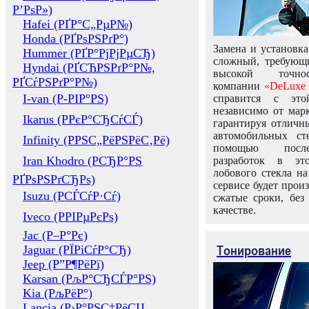
Р’РѕР»)
Hafei (РҐР°С„РµР№)
Honda (РҐРѕРЅРґР°)
Замена и установка
Hummer (РҐР°РјРјРµСЂ)
сложный, требующ
Hyndai (РҐСЋРЅРґР°Р№,
высокой точно
РҐСѓРЅРґР°Р№)
компании
«DeLuxe 
I-van (Р-РІР°РЅ)
справится с это
независимо от марк
Ikarus (РРєР°СЂСѓСЃ)
гарантируя отличны
автомобильных ст
Infinity (РРЅС„РёРЅРёС‚Рё)
помощью посл
Iran Khodro (РСЂР°РЅ
разработок в эт
лобового стекла н
РҐРѕРЅРґСЂРѕ)
сервисе будет прои
Isuzu (РСЃСѓР·Сѓ)
сжатые сроки, без
качестве.
Iveco (РРІРµРєРѕ)
Jac (Р–Р°Рє)
Тонирование
Jaguar (РЇРіСѓР°СЂ)
Jeep (Р”Р¶РёРї)
Karsan (РљР°СЂСЃР°РЅ)
Kia (РљРёР°)
Lancia (Р›Р°РЅС‡РёСЏ,