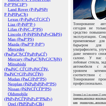
Р›Р°РЅС‡Р°)
Land Rover (Р›РµРЅРґ
Р РѕРІРµСЂ)
Lexus (Р›РµРєСЃСѓСЃ)
Тонирование авт
Liaz (Р›РёР°Р·)
сегодня не толь
Lifan (Р›РёС„Р°РЅ)
средство повышени
Lincoln (Р›РёРЅРєРѕР»СЊРЅ)
эксплуатации. Сов
Man (РњР°РЅ)
применяемые для
Mazda (РњР°Р·РґР°)
барьером для 
Mercedes
ультрафиолета, ул
даже немного сни
(РњРµСЂСЃРµРґРµСЃ)
салоне. У нас м
Mercury (РњРµСЂРєСѓСЂРё)
лобовые стекла, за
Mitsubishi
автомобиля с л
(РњРёС‚СЃСѓР±РёСЃРё,
уровнем затем
РњРёС†СѓР±РёСЃРё)
соответствии с 
Mudan (РњСѓРґР°РЅ)
Тонирование про
профессионально.
Neoplan (РќРµРѕРїР»Р°РЅ)
Nissan (РќРёСЃСЃР°РЅ)
Oldsmobile
Украина
5
из
5
на основе
27
оце
(РћР»РґСЃРјРѕР±Р°Р№Р»)
тонировка автостекла
автостекл
киев
производство автостекла
Opel (РћРїРµР»СЊ)