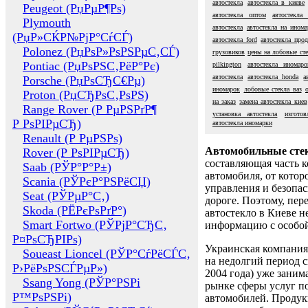
автостекла
автостекла в киеве
Peugeot (РџРµР¶Рѕ)
автостекла оптом
автостекла
Plymouth
автостекла
автостекла на инома
(РџР»СЌР№РјР°СѓСЃ)
автостекла ford
автостекла про
Polonez (РџРѕР»РѕРЅРµС‚СЃ)
грузовиков
цены на лобовые сте
Pontiac (РџРѕРЅС‚РёР°Рє)
pilkington
автостекла иномаро
автостекла
автостекла honda
а
Porsche (РџРѕСЂС€Рµ)
иномарок
лобовые стекла ваз
Proton (РџСЂРѕС‚РѕРЅ)
на заказ
замена автостекла киев
Range Rover (Р РµРЅРґР¶
установка автостекла
изготов
Р РѕРІРµСЂ)
автостекла иномарки
Renault (Р РµРЅРѕ)
Автомобильные сте
Rover (Р РѕРІРµСЂ)
составляющая часть 
Saab (РЎР°Р°Р±)
автомобиля, от котор
Scania (РЎРєР°РЅРёСЏ)
управления и безопа
Seat (РЎРµР°С‚)
дороге. Поэтому, пере
Skoda (РЁРєРѕРґР°)
автостекло в Киеве н
Smart Fortwo (РЎРјР°СЂС‚
информацию с особо
Р¤РѕСЂРІРѕ)
Украинская компания 
Soueast Lioncel (РЎР°СѓРёСЃС‚
на недолгий период с
Р›РёРѕРЅСЃРµР»)
2004 года) уже заним
Ssang Yong (РЎР°РЅРі
рынке сферы услуг п
Р™РѕРЅРі)
автомобилей. Проду