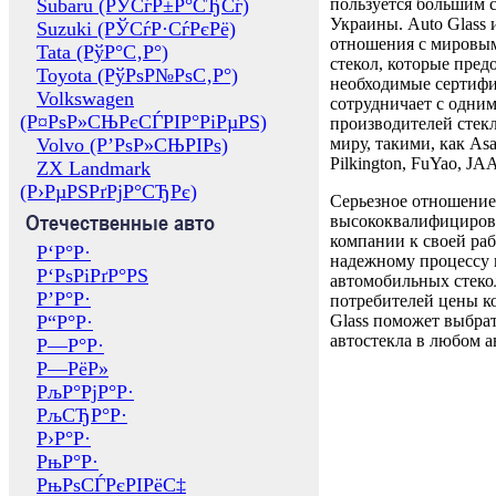
Subaru (РЎСѓР±Р°СЂСѓ)
пользуется большим 
Украины. Auto Glass
Suzuki (РЎСѓР·СѓРєРё)
отношения с мировы
Tata (РўР°С‚Р°)
стекол, которые пред
Toyota (РўРѕР№РѕС‚Р°)
необходимые сертиф
Volkswagen
сотрудничает с одни
(Р¤РѕР»СЊРєСЃРІР°РіРµРЅ)
производителей стекл
Volvo (Р’РѕР»СЊРІРѕ)
миру, такими, как Asa
Pilkington, FuYao, 
ZX Landmark
(Р›РµРЅРґРјР°СЂРє)
Серьезное отношение
Отечественные авто
высококвалифициров
компании к своей раб
Р‘Р°Р·
надежному процессу 
Р‘РѕРіРґР°РЅ
автомобильных стекол
Р’Р°Р·
потребителей цены к
Р“Р°Р·
Glass поможет выбрат
автостекла в любом а
Р—Р°Р·
Р—РёР»
РљР°РјР°Р·
РљСЂР°Р·
Р›Р°Р·
РњР°Р·
РњРѕСЃРєРІРёС‡