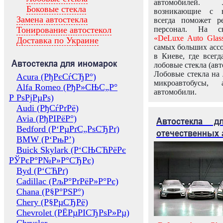
автомобилей.
Боковые стекла
возникающие с в
Замена автостекла
всегда поможет 
Тонирование автостекол
персонал. На ск
«DeLuxe Auto Glas
Доставка по Украине
самых больших ассо
в Киеве, где всег
Автостекла для иномарок
лобовые стекла (авт
Лобовые стекла на 
Acura (РђРєСѓСЂР°)
микроавтобусы, 
Alfa Romeo (РђР»СЊС„Р°
автомобили.
Р РѕРјРµРѕ)
Audi (РђСѓРґРё)
Avia (РђРІРёР°)
Автостекла 
Bedford (Р‘РµРґС„РѕСЂРґ)
отечественных 
BMW (Р‘РњР’)
Buick Skylark (Р‘СЊСЋРёРє
РЎРєР°Р№Р»Р°СЂРє)
Byd (Р‘СЋРґ)
Cadillac (РљР°РґРёР»Р°Рє)
Chana (Р§Р°РЅР°)
Chery (Р§РµСЂРё)
Chevrolet (РЁРµРІСЂРѕР»Рµ)