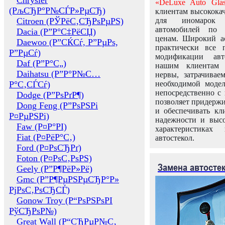
Chrysler
«DeLuxe Auto Glas
(РљСЂР°Р№СЃР»РµСЂ)
клиентам высококач
Citroen (РЎРёС‚СЂРѕРµРЅ)
для иномарок 
автомобилей по
Dacia (Р”Р°С‡РёСЏ)
ценам. Широкий ас
Daewoo (Р”СЌСѓ, Р”РµРѕ,
практически все 
Р”РµСѓ)
модификации авт
Daf (Р”Р°С„)
нашим клиентам 
Daihatsu (Р”Р°Р№С…
нервы, затрачивае
Р°С‚СЃСѓ)
необходимой моде
непосредственно с 
Dodge (Р”РѕРґР¶)
позволяет придержи
Dong Feng (Р”РѕРЅРі
и обеспечивать кл
Р¤РµРЅРі)
надежности и высо
Faw (Р¤Р°РІ)
характеристиках
Fiat (Р¤РёР°С‚)
автостекол.
Ford (Р¤РѕСЂРґ)
Foton (Р¤РѕС‚РѕРЅ)
Замена автосте
Geely (Р”Р¶РёР»Рё)
Gmc (Р”Р¶РµРЅРµСЂР°Р»
РјРѕС‚РѕСЂСЃ)
Gonow Troy (Р“РѕРЅРѕРІ
РўСЂРѕР№)
Great Wall (Р“СЂРµР№С‚