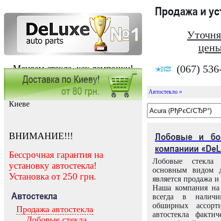
Продажа и у
Уточня
цены
(067) 536
Меняем стекла, как лампочки!
Автостекло »
Заказать установку автостекла в
Киеве
ВНИМАНИЕ!!!
Лобовые и бо
компаниии «DeL
Бессрочная гарантия на
Лобовые стекла
установку автостекла!
основным видом д
Установка от 250 грн.
является продажа и 
Наша компания на 
Автостекла
всегда в налич
обширных ассорт
Продажа автостекла
автостекла факти
Лобовые стекла