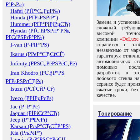
Р’РѕР»)
Hafei (РҐР°С„РµР№)
Honda (РҐРѕРЅРґР°)
Замена и установка
Hummer (РҐР°РјРјРµСЂ)
сложный, требующ
Hyndai (РҐСЋРЅРґР°Р№,
высокой точно
РҐСѓРЅРґР°Р№)
компании
«DeLuxe 
I-van (Р-РІР°РЅ)
справится с это
независимо от марк
Ikarus (РРєР°СЂСѓСЃ)
гарантируя отличны
автомобильных ст
Infinity (РРЅС„РёРЅРёС‚Рё)
помощью посл
Iran Khodro (РСЂР°РЅ
разработок в эт
лобового стекла н
РҐРѕРЅРґСЂРѕ)
сервисе будет прои
Isuzu (РСЃСѓР·Сѓ)
сжатые сроки, без
качестве.
Iveco (РРІРµРєРѕ)
Jac (Р–Р°Рє)
Тонирование
Jaguar (РЇРіСѓР°СЂ)
Jeep (Р”Р¶РёРї)
Karsan (РљР°СЂСЃР°РЅ)
Kia (РљРёР°)
Lancia (Р›Р°РЅС‡РёСЏ,