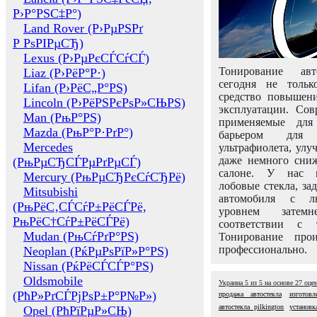
Р›Р°РЅС‡Р°)
Land Rover (Р›РµРЅРґ
Р РѕРІРµСЂ)
Lexus (Р›РµРєСЃСѓСЃ)
Тонирование авт
Liaz (Р›РёР°Р·)
сегодня не толь
Lifan (Р›РёС„Р°РЅ)
средство повышени
Lincoln (Р›РёРЅРєРѕР»СЊРЅ)
эксплуатации. Сов
Man (РњР°РЅ)
применяемые для
Mazda (РњР°Р·РґР°)
барьером для 
Mercedes
ультрафиолета, ул
даже немного сни
(РњРµСЂСЃРµРґРµСЃ)
салоне. У нас м
Mercury (РњРµСЂРєСѓСЂРё)
лобовые стекла, за
Mitsubishi
автомобиля с л
(РњРёС‚СЃСѓР±РёСЃРё,
уровнем затем
РњРёС†СѓР±РёСЃРё)
соответствии с 
Mudan (РњСѓРґР°РЅ)
Тонирование про
профессионально.
Neoplan (РќРµРѕРїР»Р°РЅ)
Nissan (РќРёСЃСЃР°РЅ)
Oldsmobile
Украина
5
из
5
на основе
27
оце
(РћР»РґСЃРјРѕР±Р°Р№Р»)
продажа автостекла
изготовл
автостекла pilkington
установк
Opel (РћРїРµР»СЊ)