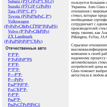
Subaru (РЎСѓР±Р°СЂСѓ)
пользуется большим 
Suzuki (РЎСѓР·СѓРєРё)
Украины. Auto Glass
Tata (РўР°С‚Р°)
отношения с мировы
стекол, которые пред
Toyota (РўРѕР№РѕС‚Р°)
необходимые сертиф
Volkswagen
сотрудничает с одни
(Р¤РѕР»СЊРєСЃРІР°РіРµРЅ)
производителей стекл
Volvo (Р’РѕР»СЊРІРѕ)
миру, такими, как Asa
ZX Landmark
Pilkington, FuYao, 
(Р›РµРЅРґРјР°СЂРє)
Серьезное отношение
Отечественные авто
высококвалифициров
компании к своей раб
Р‘Р°Р·
надежному процессу 
Р‘РѕРіРґР°РЅ
автомобильных стекол
Р’Р°Р·
потребителей цены к
Р“Р°Р·
Glass поможет выбрат
Р—Р°Р·
автостекла в любом а
Р—РёР»
РљР°РјР°Р·
РљСЂР°Р·
Р›Р°Р·
РњР°Р·
РњРѕСЃРєРІРёС‡