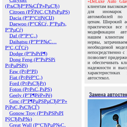
Chrysler
«DeLuxe Auto Glas
(РљСЂР°Р№СЃР»РµСЂ)
клиентам высококач
Citroen (РЎРёС‚СЂРѕРµРЅ)
для иномарок 
автомобилей по
Dacia (Р”Р°С‡РёСЏ)
ценам. Широкий ас
Daewoo (Р”СЌСѓ, Р”РµРѕ,
практически все 
Р”РµСѓ)
модификации авт
Daf (Р”Р°С„)
нашим клиентам 
Daihatsu (Р”Р°Р№С…
нервы, затрачивае
Р°С‚СЃСѓ)
необходимой моде
непосредственно с 
Dodge (Р”РѕРґР¶)
позволяет придержи
Dong Feng (Р”РѕРЅРі
и обеспечивать кл
Р¤РµРЅРі)
надежности и высо
Faw (Р¤Р°РІ)
характеристиках
Fiat (Р¤РёР°С‚)
автостекол.
Ford (Р¤РѕСЂРґ)
Foton (Р¤РѕС‚РѕРЅ)
Замена автосте
Geely (Р”Р¶РёР»Рё)
Gmc (Р”Р¶РµРЅРµСЂР°Р»
РјРѕС‚РѕСЂСЃ)
Gonow Troy (Р“РѕРЅРѕРІ
РўСЂРѕР№)
Great Wall (Р“СЂРµР№С‚