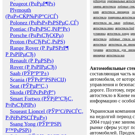
pilkington
оригинальные автост
Peugeot (РџРµР¶Рѕ)
замена автостекла
лобовые стек
Plymouth
киев
автостекла иномарок
ло
(РџР»СЌР№РјР°СѓСЃ)
автостекла
тонировка автостекла
Polonez (РџРѕР»РѕРЅРµС‚СЃ)
автостекла на заказ
лобовые
Pontiac (РџРѕРЅС‚РёР°Рє)
автостекла пежо
автостекла ford
установка
автостекла хонда
цен
Porsche (РџРѕСЂС€Рµ)
автостекла
лобовые стекла к
Proton (РџСЂРѕС‚РѕРЅ)
автостекла
автостекла на ином
Range Rover (Р РµРЅРґР¶
украина
автостекла для ином
Р РѕРІРµСЂ)
иномарки
автостекла ваз
Renault (Р РµРЅРѕ)
Rover (Р РѕРІРµСЂ)
Автомобильные сте
Saab (РЎР°Р°Р±)
составляющая часть 
Scania (РЎРєР°РЅРёСЏ)
автомобиля, от котор
управления и безопа
Seat (РЎРµР°С‚)
дороге. Поэтому, пере
Skoda (РЁРєРѕРґР°)
автостекло в Киеве н
Smart Fortwo (РЎРјР°СЂС‚
информацию с особо
Р¤РѕСЂРІРѕ)
Soueast Lioncel (РЎР°СѓРёСЃС‚
Украинская компания 
на недолгий период с
Р›РёРѕРЅСЃРµР»)
2004 года) уже заним
Ssang Yong (РЎР°РЅРі
рынке сферы услуг п
Р™РѕРЅРі)
автомобилей. Проду