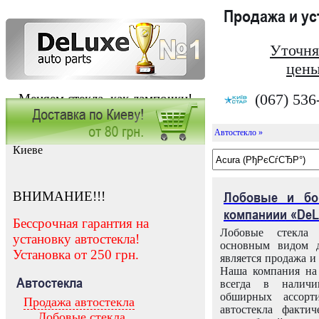
Продажа и у
Уточня
цены
(067) 536
Меняем стекла, как лампочки!
Автостекло »
Заказать установку автостекла в
Киеве
ВНИМАНИЕ!!!
Лобовые и бо
компаниии «DeL
Бессрочная гарантия на
Лобовые стекла
установку автостекла!
основным видом д
Установка от 250 грн.
является продажа и 
Наша компания на 
Автостекла
всегда в налич
обширных ассорт
Продажа автостекла
автостекла факти
Лобовые стекла