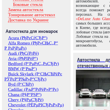
автомобилей.
Боковые стекла
возникающие с в
Замена автостекла
всегда поможет 
Тонирование автостекол
персонал. На ск
«DeLuxe Auto Glas
Доставка по Украине
самых больших ассо
в Киеве, где всег
Автостекла для иномарок
лобовые стекла (авт
Лобовые стекла на 
Acura (РђРєСѓСЂР°)
микроавтобусы, 
Alfa Romeo (РђР»СЊС„Р°
автомобили.
Р РѕРјРµРѕ)
Audi (РђСѓРґРё)
Avia (РђРІРёР°)
Автостекла 
Bedford (Р‘РµРґС„РѕСЂРґ)
отечественных 
BMW (Р‘РњР’)
Buick Skylark (Р‘СЊСЋРёРє
РЎРєР°Р№Р»Р°СЂРє)
Byd (Р‘СЋРґ)
Cadillac (РљР°РґРёР»Р°Рє)
Chana (Р§Р°РЅР°)
Chery (Р§РµСЂРё)
Chevrolet (РЁРµРІСЂРѕР»Рµ)