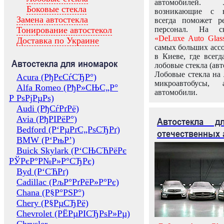
автомобилей.
Боковые стекла
возникающие с в
Замена автостекла
всегда поможет 
Тонирование автостекол
персонал. На ск
«DeLuxe Auto Glas
Доставка по Украине
самых больших ассо
в Киеве, где всег
Автостекла для иномарок
лобовые стекла (авт
Лобовые стекла на 
Acura (РђРєСѓСЂР°)
микроавтобусы, 
Alfa Romeo (РђР»СЊС„Р°
автомобили.
Р РѕРјРµРѕ)
Audi (РђСѓРґРё)
Avia (РђРІРёР°)
Автостекла 
Bedford (Р‘РµРґС„РѕСЂРґ)
отечественных 
BMW (Р‘РњР’)
Buick Skylark (Р‘СЊСЋРёРє
РЎРєР°Р№Р»Р°СЂРє)
Byd (Р‘СЋРґ)
Cadillac (РљР°РґРёР»Р°Рє)
Chana (Р§Р°РЅР°)
Chery (Р§РµСЂРё)
Chevrolet (РЁРµРІСЂРѕР»Рµ)