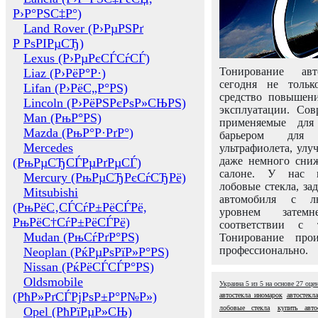
Р›Р°РЅС‡Р°)
Land Rover (Р›РµРЅРґ
Р РѕРІРµСЂ)
Lexus (Р›РµРєСЃСѓСЃ)
Тонирование авт
Liaz (Р›РёР°Р·)
сегодня не толь
Lifan (Р›РёС„Р°РЅ)
средство повышени
Lincoln (Р›РёРЅРєРѕР»СЊРЅ)
эксплуатации. Сов
Man (РњР°РЅ)
применяемые для
Mazda (РњР°Р·РґР°)
барьером для 
Mercedes
ультрафиолета, ул
даже немного сни
(РњРµСЂСЃРµРґРµСЃ)
салоне. У нас м
Mercury (РњРµСЂРєСѓСЂРё)
лобовые стекла, за
Mitsubishi
автомобиля с л
(РњРёС‚СЃСѓР±РёСЃРё,
уровнем затем
РњРёС†СѓР±РёСЃРё)
соответствии с 
Mudan (РњСѓРґР°РЅ)
Тонирование про
профессионально.
Neoplan (РќРµРѕРїР»Р°РЅ)
Nissan (РќРёСЃСЃР°РЅ)
Oldsmobile
Украина
5
из
5
на основе
27
оце
(РћР»РґСЃРјРѕР±Р°Р№Р»)
автостекла иномарок
автостекл
лобовые стекла
купить авто
Opel (РћРїРµР»СЊ)