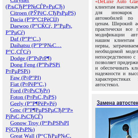
Chrysler
«DeLuxe Auto Glas
(РљСЂР°Р№СЃР»РµСЂ)
клиентам высококач
Citroen (РЎРёС‚СЂРѕРµРЅ)
для иномарок 
автомобилей по
Dacia (Р”Р°С‡РёСЏ)
ценам. Широкий ас
Daewoo (Р”СЌСѓ, Р”РµРѕ,
практически все 
Р”РµСѓ)
модификации авт
Daf (Р”Р°С„)
нашим клиентам 
Daihatsu (Р”Р°Р№С…
нервы, затрачивае
Р°С‚СЃСѓ)
необходимой моде
непосредственно с 
Dodge (Р”РѕРґР¶)
позволяет придержи
Dong Feng (Р”РѕРЅРі
и обеспечивать кл
Р¤РµРЅРі)
надежности и высо
Faw (Р¤Р°РІ)
характеристиках
Fiat (Р¤РёР°С‚)
автостекол.
Ford (Р¤РѕСЂРґ)
Foton (Р¤РѕС‚РѕРЅ)
Замена автосте
Geely (Р”Р¶РёР»Рё)
Gmc (Р”Р¶РµРЅРµСЂР°Р»
РјРѕС‚РѕСЂСЃ)
Gonow Troy (Р“РѕРЅРѕРІ
РўСЂРѕР№)
Great Wall (Р“СЂРµР№С‚