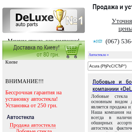
Продажа и у
Уточня
цены
(067) 536
Меняем стекла, как лампочки!
Автостекло »
Заказать установку автостекла в
Киеве
ВНИМАНИЕ!!!
Лобовые и бо
компаниии «DeL
Бессрочная гарантия на
Лобовые стекла
установку автостекла!
основным видом д
Установка от 250 грн.
является продажа и 
Наша компания на 
Автостекла
всегда в налич
обширных ассорт
Продажа автостекла
автостекла факти
Лобовые стекла