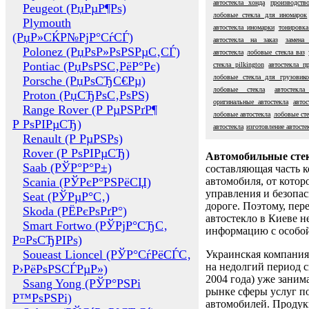
автостекла хонда
производств
Peugeot (РџРµР¶Рѕ)
лобовые стекла для иномарок
Plymouth
автостекла иномарки
тонировка
(РџР»СЌР№РјР°СѓСЃ)
автостекла на заказ
замена 
Polonez (РџРѕР»РѕРЅРµС‚СЃ)
автостекла
лобовые стекла ваз
Pontiac (РџРѕРЅС‚РёР°Рє)
стекла pilkington
автостекла п
лобовые стекла для грузовик
Porsche (РџРѕСЂС€Рµ)
лобовые стекла
автостекла
Proton (РџСЂРѕС‚РѕРЅ)
оригинальные автостекла
авто
Range Rover (Р РµРЅРґР¶
лобовые автостекла
лобовые сте
Р РѕРІРµСЂ)
автостекла
изготовление автосте
Renault (Р РµРЅРѕ)
Rover (Р РѕРІРµСЂ)
Автомобильные сте
Saab (РЎР°Р°Р±)
составляющая часть 
Scania (РЎРєР°РЅРёСЏ)
автомобиля, от котор
управления и безопа
Seat (РЎРµР°С‚)
дороге. Поэтому, пере
Skoda (РЁРєРѕРґР°)
автостекло в Киеве н
Smart Fortwo (РЎРјР°СЂС‚
информацию с особо
Р¤РѕСЂРІРѕ)
Soueast Lioncel (РЎР°СѓРёСЃС‚
Украинская компания 
на недолгий период с
Р›РёРѕРЅСЃРµР»)
2004 года) уже заним
Ssang Yong (РЎР°РЅРі
рынке сферы услуг п
Р™РѕРЅРі)
автомобилей. Проду