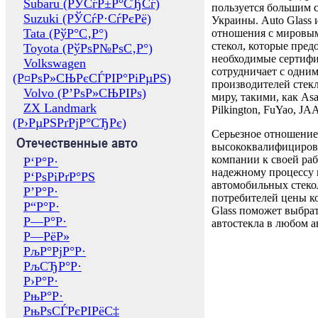
Subaru (РЎСѓР±Р°СЂСѓ)
пользуется большим 
Suzuki (РЎСѓР·СѓРєРё)
Украины. Auto Glass
Tata (РўР°С‚Р°)
отношения с мировы
стекол, которые пред
Toyota (РўРѕР№РѕС‚Р°)
необходимые сертиф
Volkswagen
сотрудничает с одни
(Р¤РѕР»СЊРєСЃРІР°РіРµРЅ)
производителей стекл
Volvo (Р’РѕР»СЊРІРѕ)
миру, такими, как Asa
ZX Landmark
Pilkington, FuYao, 
(Р›РµРЅРґРјР°СЂРє)
Серьезное отношение
Отечественные авто
высококвалифициров
компании к своей раб
Р‘Р°Р·
надежному процессу 
Р‘РѕРіРґР°РЅ
автомобильных стекол
Р’Р°Р·
потребителей цены к
Р“Р°Р·
Glass поможет выбрат
Р—Р°Р·
автостекла в любом а
Р—РёР»
РљР°РјР°Р·
РљСЂР°Р·
Р›Р°Р·
РњР°Р·
РњРѕСЃРєРІРёС‡