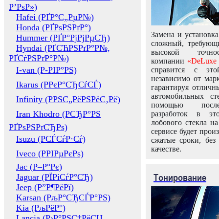
Р’РѕР»)
Hafei (РҐР°С„РµР№)
Honda (РҐРѕРЅРґР°)
Замена и установка
Hummer (РҐР°РјРјРµСЂ)
сложный, требующ
Hyndai (РҐСЋРЅРґР°Р№,
высокой точно
РҐСѓРЅРґР°Р№)
компании
«DeLuxe 
I-van (Р-РІР°РЅ)
справится с это
независимо от марк
Ikarus (РРєР°СЂСѓСЃ)
гарантируя отличны
автомобильных ст
Infinity (РРЅС„РёРЅРёС‚Рё)
помощью посл
Iran Khodro (РСЂР°РЅ
разработок в эт
лобового стекла н
РҐРѕРЅРґСЂРѕ)
сервисе будет прои
Isuzu (РСЃСѓР·Сѓ)
сжатые сроки, без
качестве.
Iveco (РРІРµРєРѕ)
Jac (Р–Р°Рє)
Тонирование
Jaguar (РЇРіСѓР°СЂ)
Jeep (Р”Р¶РёРї)
Karsan (РљР°СЂСЃР°РЅ)
Kia (РљРёР°)
Lancia (Р›Р°РЅС‡РёСЏ,