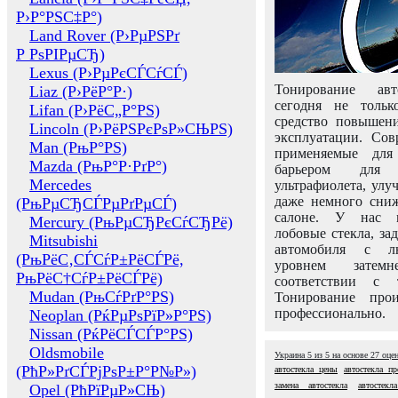
Р›Р°РЅС‡Р°)
Land Rover (Р›РµРЅРґ
Р РѕРІРµСЂ)
Lexus (Р›РµРєСЃСѓСЃ)
Тонирование авт
Liaz (Р›РёР°Р·)
сегодня не толь
Lifan (Р›РёС„Р°РЅ)
средство повышени
Lincoln (Р›РёРЅРєРѕР»СЊРЅ)
эксплуатации. Сов
Man (РњР°РЅ)
применяемые для
Mazda (РњР°Р·РґР°)
барьером для 
Mercedes
ультрафиолета, ул
даже немного сни
(РњРµСЂСЃРµРґРµСЃ)
салоне. У нас м
Mercury (РњРµСЂРєСѓСЂРё)
лобовые стекла, за
Mitsubishi
автомобиля с л
(РњРёС‚СЃСѓР±РёСЃРё,
уровнем затем
РњРёС†СѓР±РёСЃРё)
соответствии с 
Mudan (РњСѓРґР°РЅ)
Тонирование про
профессионально.
Neoplan (РќРµРѕРїР»Р°РЅ)
Nissan (РќРёСЃСЃР°РЅ)
Oldsmobile
Украина
5
из
5
на основе
27
оце
(РћР»РґСЃРјРѕР±Р°Р№Р»)
автостекла цены
автостекла п
замена автостекла
автостекл
Opel (РћРїРµР»СЊ)