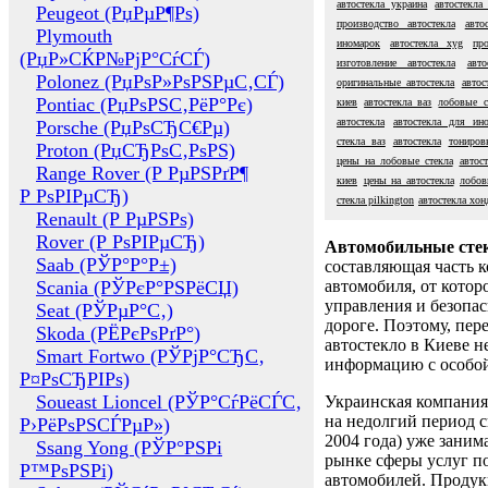
автостекла украина
автостекла 
Peugeot (РџРµР¶Рѕ)
производство автостекла
авто
Plymouth
иномарок
автостекла xyg
пр
(РџР»СЌР№РјР°СѓСЃ)
изготовление автостекла
авто
Polonez (РџРѕР»РѕРЅРµС‚СЃ)
оригинальные автостекла
автос
Pontiac (РџРѕРЅС‚РёР°Рє)
киев
автостекла ваз
лобовые с
автостекла
автостекла для ин
Porsche (РџРѕСЂС€Рµ)
стекла ваз
автостекла
тониров
Proton (РџСЂРѕС‚РѕРЅ)
цены на лобовые стекла
автост
Range Rover (Р РµРЅРґР¶
киев
цены на автостекла
лобов
Р РѕРІРµСЂ)
стекла pilkington
автостекла хон
Renault (Р РµРЅРѕ)
Rover (Р РѕРІРµСЂ)
Автомобильные сте
Saab (РЎР°Р°Р±)
составляющая часть 
Scania (РЎРєР°РЅРёСЏ)
автомобиля, от котор
управления и безопа
Seat (РЎРµР°С‚)
дороге. Поэтому, пере
Skoda (РЁРєРѕРґР°)
автостекло в Киеве н
Smart Fortwo (РЎРјР°СЂС‚
информацию с особо
Р¤РѕСЂРІРѕ)
Soueast Lioncel (РЎР°СѓРёСЃС‚
Украинская компания 
на недолгий период с
Р›РёРѕРЅСЃРµР»)
2004 года) уже заним
Ssang Yong (РЎР°РЅРі
рынке сферы услуг п
Р™РѕРЅРі)
автомобилей. Проду