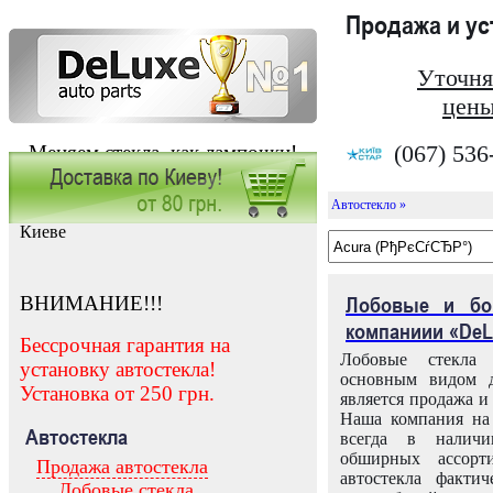
Продажа и у
Уточня
цены
(067) 536
Меняем стекла, как лампочки!
Автостекло »
Заказать установку автостекла в
Киеве
ВНИМАНИЕ!!!
Лобовые и бо
компаниии «DeL
Бессрочная гарантия на
Лобовые стекла
установку автостекла!
основным видом д
Установка от 250 грн.
является продажа и 
Наша компания на 
Автостекла
всегда в налич
обширных ассорт
Продажа автостекла
автостекла факти
Лобовые стекла