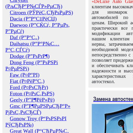
Chrysler
«DeLuxe Auto Glas
(РљСЂР°Р№СЃР»РµСЂ)
клиентам высококач
Citroen (РЎРёС‚СЂРѕРµРЅ)
для иномарок 
автомобилей по
Dacia (Р”Р°С‡РёСЏ)
ценам. Широкий ас
Daewoo (Р”СЌСѓ, Р”РµРѕ,
практически все 
Р”РµСѓ)
модификации авт
Daf (Р”Р°С„)
нашим клиентам 
Daihatsu (Р”Р°Р№С…
нервы, затрачивае
Р°С‚СЃСѓ)
необходимой моде
непосредственно с 
Dodge (Р”РѕРґР¶)
позволяет придержи
Dong Feng (Р”РѕРЅРі
и обеспечивать кл
Р¤РµРЅРі)
надежности и высо
Faw (Р¤Р°РІ)
характеристиках
Fiat (Р¤РёР°С‚)
автостекол.
Ford (Р¤РѕСЂРґ)
Foton (Р¤РѕС‚РѕРЅ)
Замена автосте
Geely (Р”Р¶РёР»Рё)
Gmc (Р”Р¶РµРЅРµСЂР°Р»
РјРѕС‚РѕСЂСЃ)
Gonow Troy (Р“РѕРЅРѕРІ
РўСЂРѕР№)
Great Wall (Р“СЂРµР№С‚