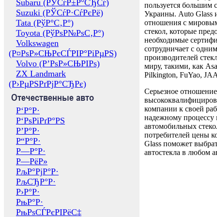
Subaru (РЎСѓР±Р°СЂСѓ)
пользуется большим 
Suzuki (РЎСѓР·СѓРєРё)
Украины. Auto Glass
Tata (РўР°С‚Р°)
отношения с мировы
стекол, которые пред
Toyota (РўРѕР№РѕС‚Р°)
необходимые сертиф
Volkswagen
сотрудничает с одни
(Р¤РѕР»СЊРєСЃРІР°РіРµРЅ)
производителей стекл
Volvo (Р’РѕР»СЊРІРѕ)
миру, такими, как Asa
ZX Landmark
Pilkington, FuYao, 
(Р›РµРЅРґРјР°СЂРє)
Серьезное отношение
Отечественные авто
высококвалифициров
компании к своей раб
Р‘Р°Р·
надежному процессу 
Р‘РѕРіРґР°РЅ
автомобильных стекол
Р’Р°Р·
потребителей цены к
Р“Р°Р·
Glass поможет выбрат
Р—Р°Р·
автостекла в любом а
Р—РёР»
РљР°РјР°Р·
РљСЂР°Р·
Р›Р°Р·
РњР°Р·
РњРѕСЃРєРІРёС‡