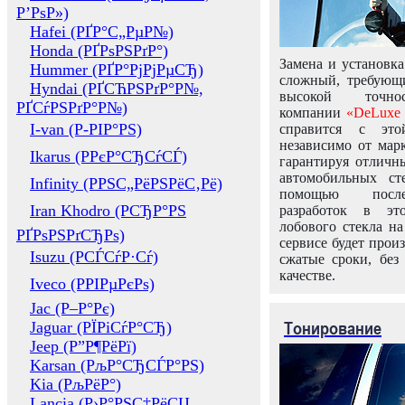
Р’РѕР»)
Hafei (РҐР°С„РµР№)
Honda (РҐРѕРЅРґР°)
Замена и установка
Hummer (РҐР°РјРјРµСЂ)
сложный, требующ
Hyndai (РҐСЋРЅРґР°Р№,
высокой точно
РҐСѓРЅРґР°Р№)
компании
«DeLuxe 
I-van (Р-РІР°РЅ)
справится с это
независимо от марк
Ikarus (РРєР°СЂСѓСЃ)
гарантируя отличны
автомобильных ст
Infinity (РРЅС„РёРЅРёС‚Рё)
помощью посл
Iran Khodro (РСЂР°РЅ
разработок в эт
лобового стекла н
РҐРѕРЅРґСЂРѕ)
сервисе будет прои
Isuzu (РСЃСѓР·Сѓ)
сжатые сроки, без
качестве.
Iveco (РРІРµРєРѕ)
Jac (Р–Р°Рє)
Тонирование
Jaguar (РЇРіСѓР°СЂ)
Jeep (Р”Р¶РёРї)
Karsan (РљР°СЂСЃР°РЅ)
Kia (РљРёР°)
Lancia (Р›Р°РЅС‡РёСЏ,