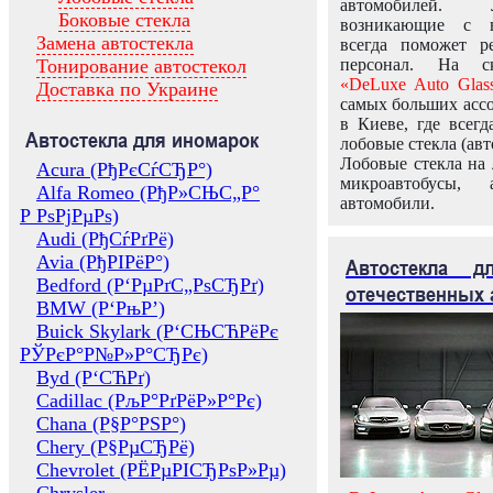
автомобилей.
Боковые стекла
возникающие с в
Замена автостекла
всегда поможет 
Тонирование автостекол
персонал. На ск
«DeLuxe Auto Glas
Доставка по Украине
самых больших ассо
в Киеве, где всег
Автостекла для иномарок
лобовые стекла (авт
Лобовые стекла на 
Acura (РђРєСѓСЂР°)
микроавтобусы, 
Alfa Romeo (РђР»СЊС„Р°
автомобили.
Р РѕРјРµРѕ)
Audi (РђСѓРґРё)
Avia (РђРІРёР°)
Автостекла 
Bedford (Р‘РµРґС„РѕСЂРґ)
отечественных 
BMW (Р‘РњР’)
Buick Skylark (Р‘СЊСЋРёРє
РЎРєР°Р№Р»Р°СЂРє)
Byd (Р‘СЋРґ)
Cadillac (РљР°РґРёР»Р°Рє)
Chana (Р§Р°РЅР°)
Chery (Р§РµСЂРё)
Chevrolet (РЁРµРІСЂРѕР»Рµ)