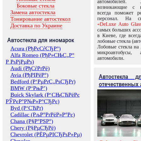
автомобилей.
Боковые стекла
возникающие с в
Замена автостекла
всегда поможет 
Тонирование автостекол
персонал. На ск
«DeLuxe Auto Glas
Доставка по Украине
самых больших ассо
в Киеве, где всег
Автостекла для иномарок
лобовые стекла (авт
Лобовые стекла на 
Acura (РђРєСѓСЂР°)
микроавтобусы, 
Alfa Romeo (РђР»СЊС„Р°
автомобили.
Р РѕРјРµРѕ)
Audi (РђСѓРґРё)
Avia (РђРІРёР°)
Автостекла 
Bedford (Р‘РµРґС„РѕСЂРґ)
отечественных 
BMW (Р‘РњР’)
Buick Skylark (Р‘СЊСЋРёРє
РЎРєР°Р№Р»Р°СЂРє)
Byd (Р‘СЋРґ)
Cadillac (РљР°РґРёР»Р°Рє)
Chana (Р§Р°РЅР°)
Chery (Р§РµСЂРё)
Chevrolet (РЁРµРІСЂРѕР»Рµ)