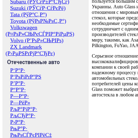
Subaru (РЎСѓР±Р°СЂСѓ)
пользуется большим 
Украины. Auto Glass
Suzuki (РЎСѓР·СѓРєРё)
отношения с мировы
Tata (РўР°С‚Р°)
стекол, которые пред
Toyota (РўРѕР№РѕС‚Р°)
необходимые сертиф
Volkswagen
сотрудничает с одни
(Р¤РѕР»СЊРєСЃРІР°РіРµРЅ)
производителей стекл
Volvo (Р’РѕР»СЊРІРѕ)
миру, такими, как Asa
Pilkington, FuYao, 
ZX Landmark
(Р›РµРЅРґРјР°СЂРє)
Серьезное отношение
Отечественные авто
высококвалифициров
компании к своей раб
Р‘Р°Р·
надежному процессу 
Р‘РѕРіРґР°РЅ
автомобильных стекол
Р’Р°Р·
потребителей цены к
Р“Р°Р·
Glass поможет выбрат
автостекла в любом а
Р—Р°Р·
Р—РёР»
РљР°РјР°Р·
РљСЂР°Р·
Р›Р°Р·
РњР°Р·
РњРѕСЃРєРІРёС‡