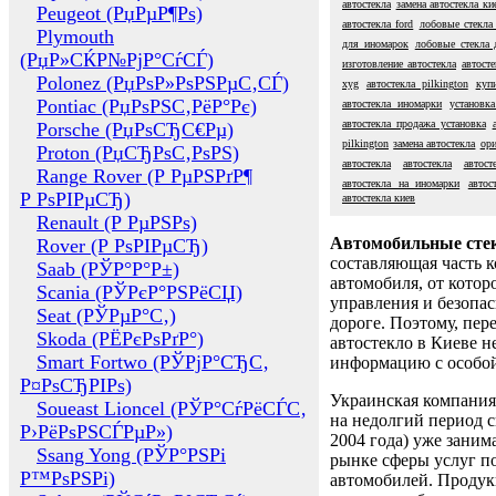
автостекла
замена автостекла ки
Peugeot (РџРµР¶Рѕ)
автостекла ford
лобовые стекла
Plymouth
для иномарок
лобовые стекла 
(РџР»СЌР№РјР°СѓСЃ)
изготовление автостекла
автост
Polonez (РџРѕР»РѕРЅРµС‚СЃ)
xyg
автостекла pilkington
куп
Pontiac (РџРѕРЅС‚РёР°Рє)
автостекла иномарки
установк
автостекла продажа установка
Porsche (РџРѕСЂС€Рµ)
pilkington
замена автостекла
ори
Proton (РџСЂРѕС‚РѕРЅ)
автостекла
автостекла
автост
Range Rover (Р РµРЅРґР¶
автостекла на иномарки
автос
Р РѕРІРµСЂ)
автостекла киев
Renault (Р РµРЅРѕ)
Автомобильные сте
Rover (Р РѕРІРµСЂ)
составляющая часть 
Saab (РЎР°Р°Р±)
автомобиля, от котор
Scania (РЎРєР°РЅРёСЏ)
управления и безопа
Seat (РЎРµР°С‚)
дороге. Поэтому, пере
Skoda (РЁРєРѕРґР°)
автостекло в Киеве н
Smart Fortwo (РЎРјР°СЂС‚
информацию с особо
Р¤РѕСЂРІРѕ)
Украинская компания 
Soueast Lioncel (РЎР°СѓРёСЃС‚
на недолгий период с
Р›РёРѕРЅСЃРµР»)
2004 года) уже заним
Ssang Yong (РЎР°РЅРі
рынке сферы услуг п
Р™РѕРЅРі)
автомобилей. Проду