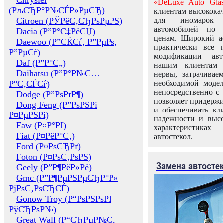
Chrysler
«DeLuxe Auto Glas
(РљСЂР°Р№СЃР»РµСЂ)
клиентам высококач
Citroen (РЎРёС‚СЂРѕРµРЅ)
для иномарок 
автомобилей по
Dacia (Р”Р°С‡РёСЏ)
ценам. Широкий ас
Daewoo (Р”СЌСѓ, Р”РµРѕ,
практически все 
Р”РµСѓ)
модификации авт
Daf (Р”Р°С„)
нашим клиентам 
Daihatsu (Р”Р°Р№С…
нервы, затрачивае
Р°С‚СЃСѓ)
необходимой моде
непосредственно с 
Dodge (Р”РѕРґР¶)
позволяет придержи
Dong Feng (Р”РѕРЅРі
и обеспечивать кл
Р¤РµРЅРі)
надежности и высо
Faw (Р¤Р°РІ)
характеристиках
Fiat (Р¤РёР°С‚)
автостекол.
Ford (Р¤РѕСЂРґ)
Foton (Р¤РѕС‚РѕРЅ)
Замена автосте
Geely (Р”Р¶РёР»Рё)
Gmc (Р”Р¶РµРЅРµСЂР°Р»
РјРѕС‚РѕСЂСЃ)
Gonow Troy (Р“РѕРЅРѕРІ
РўСЂРѕР№)
Great Wall (Р“СЂРµР№С‚