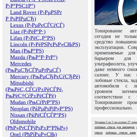
Р›Р°РЅС‡Р°)
Land Rover (Р›РµРЅРґ
Р РѕРІРµСЂ)
Lexus (Р›РµРєСЃСѓСЃ)
Тонирование авт
Liaz (Р›РёР°Р·)
сегодня не толь
Lifan (Р›РёС„Р°РЅ)
средство повышени
Lincoln (Р›РёРЅРєРѕР»СЊРЅ)
эксплуатации. Сов
Man (РњР°РЅ)
применяемые для
Mazda (РњР°Р·РґР°)
барьером для 
Mercedes
ультрафиолета, ул
даже немного сни
(РњРµСЂСЃРµРґРµСЃ)
салоне. У нас м
Mercury (РњРµСЂРєСѓСЂРё)
лобовые стекла, за
Mitsubishi
автомобиля с л
(РњРёС‚СЃСѓР±РёСЃРё,
уровнем затем
РњРёС†СѓР±РёСЃРё)
соответствии с 
Mudan (РњСѓРґР°РЅ)
Тонирование про
профессионально.
Neoplan (РќРµРѕРїР»Р°РЅ)
Nissan (РќРёСЃСЃР°РЅ)
Oldsmobile
Украина
5
из
5
на основе
27
оце
(РћР»РґСЃРјРѕР±Р°Р№Р»)
лобовые стекла для иномарок
стекла
лобовые стекла киев
Opel (РћРїРµР»СЊ)