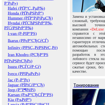
Р’РѕР»)
Hafei (РҐР°С„РµР№)
Honda (РҐРѕРЅРґР°)
Замена и установка
Hummer (РҐР°РјРјРµСЂ)
сложный, требующ
Hyndai (РҐСЋРЅРґР°Р№,
высокой точно
РҐСѓРЅРґР°Р№)
компании
«DeLuxe 
I-van (Р-РІР°РЅ)
справится с это
независимо от марк
Ikarus (РРєР°СЂСѓСЃ)
гарантируя отличны
автомобильных ст
Infinity (РРЅС„РёРЅРёС‚Рё)
помощью посл
Iran Khodro (РСЂР°РЅ
разработок в эт
лобового стекла н
РҐРѕРЅРґСЂРѕ)
сервисе будет прои
Isuzu (РСЃСѓР·Сѓ)
сжатые сроки, без
качестве.
Iveco (РРІРµРєРѕ)
Jac (Р–Р°Рє)
Тонирование
Jaguar (РЇРіСѓР°СЂ)
Jeep (Р”Р¶РёРї)
Karsan (РљР°СЂСЃР°РЅ)
Kia (РљРёР°)
Lancia (Р›Р°РЅС‡РёСЏ,