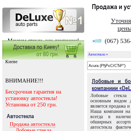
Продажа и у
Уточня
цены
(067) 536
Меняем стекла, как лампочки!
Автостекло »
Заказать установку автостекла в
Киеве
ВНИМАНИЕ!!!
Лобовые и бо
компаниии «DeL
Бессрочная гарантия на
Лобовые стекла
установку автостекла!
основным видом д
Установка от 250 грн.
является продажа и 
Наша компания на 
Автостекла
всегда в налич
обширных ассорт
Продажа автостекла
автостекла факти
Лобовые стекла