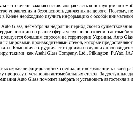
кла
– это очень важная составляющая часть конструкции автомоб
ство управления и безопасность движения на дороге. Поэтому, пе
ло в Киеве необходимо изучить информацию с особой вниматель
Auto Glass, несмотря на недолгий период своего существования 
вердые позиции на рынке сферы услуг по остеклению автомобил
пользуется большим спросом на территории Украины. Auto Glas
я с мировыми производителями стекол, которые предоставляют
каты. Компания сотрудничает с одними из лучших производител
ру, такими, как Asahi Glass Company, Ltd., Pilkington, FuYao, J
 высококвалифицированных специалистов компании к своей ра
у процессу и установки автомобильных стекол. За доступные д
мпания Auto Glass поможет выбрать и установить автостекла в