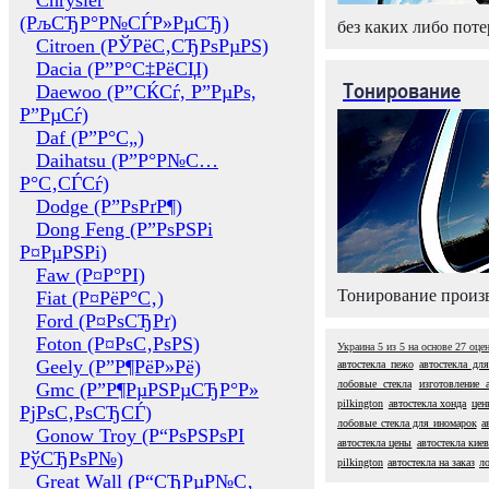
Chrysler
(РљСЂР°Р№СЃР»РµСЂ)
без каких либо поте
Citroen (РЎРёС‚СЂРѕРµРЅ)
Dacia (Р”Р°С‡РёСЏ)
Тонирование
Daewoo (Р”СЌСѓ, Р”РµРѕ,
Р”РµСѓ)
Daf (Р”Р°С„)
Daihatsu (Р”Р°Р№С…
Р°С‚СЃСѓ)
Dodge (Р”РѕРґР¶)
Dong Feng (Р”РѕРЅРі
Р¤РµРЅРі)
Faw (Р¤Р°РІ)
Тонирование произв
Fiat (Р¤РёР°С‚)
Ford (Р¤РѕСЂРґ)
Foton (Р¤РѕС‚РѕРЅ)
Украина
5
из
5
на основе
27
оце
Geely (Р”Р¶РёР»Рё)
автостекла пежо
автостекла дл
лобовые стекла
изготовление а
Gmc (Р”Р¶РµРЅРµСЂР°Р»
pilkington
автостекла хонда
цен
РјРѕС‚РѕСЂСЃ)
лобовые стекла для иномарок
а
Gonow Troy (Р“РѕРЅРѕРІ
автостекла цены
автостекла кие
РўСЂРѕР№)
pilkington
автостекла на заказ
л
Great Wall (Р“СЂРµР№С‚