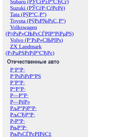
Subaru (РЎСѓР±Р°СЂСѓ)
Suzuki (РЎСѓР·СѓРєРё)
Tata (РўР°С‚Р°)
Toyota (РўРѕР№РѕС‚Р°)
Volkswagen
(Р¤РѕР»СЊРєСЃРІР°РіРµРЅ)
Volvo (Р’РѕР»СЊРІРѕ)
ZX Landmark
(Р›РµРЅРґРјР°СЂРє)
Отечественные авто
Р‘Р°Р·
Р‘РѕРіРґР°РЅ
Р’Р°Р·
Р“Р°Р·
Р—Р°Р·
Р—РёР»
РљР°РјР°Р·
РљСЂР°Р·
Р›Р°Р·
РњР°Р·
РњРѕСЃРєРІРёС‡