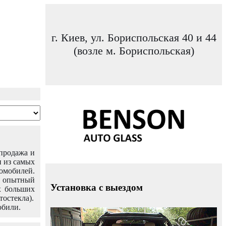
г. Киев, ул. Бориспольская 40 и 44
(возле м. Бориспольская)
 продажа и
н из самых
омобилей.
ш опытный
Установка с выездом
х больших
тостекла).
обили.