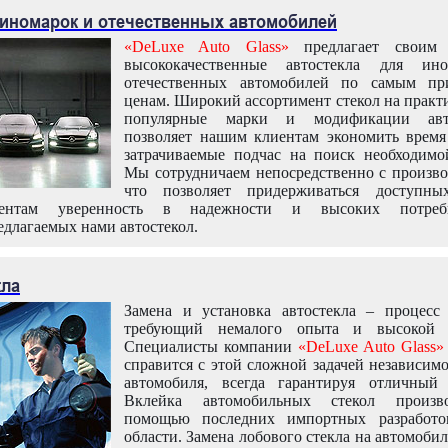
 иномарок и отечественных автомобилей
«DeLuxe Auto Glass»
предлагает своим 
высококачественные автостекла для ин
отечественных автомобилей по самым пр
ценам. Широкий ассортимент стекол на практ
популярные марки и модификации авт
позволяет нашим клиентам экономить время
затрачиваемые подчас на поиск необходимо
Мы сотрудничаем непосредственно с произво
что позволяет придерживаться доступн
иентам уверенность в надежности и высоких потреби
едлагаемых нами автостекол.
кла
Замена и установка автостекла – процесс
требующий немалого опыта и высокой т
Специалисты компании
«DeLuxe Auto Glass»
справится с этой сложной задачей независим
автомобиля, всегда гарантируя отличный р
Вклейка автомобильных стекол произв
помощью последних импортных разработо
области. Замена лобового стекла на автомоби