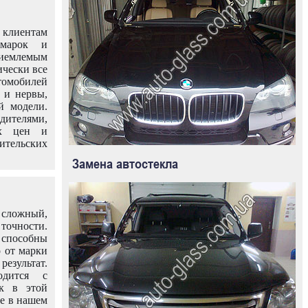
клиентам
омарок и
иемлемым
ически все
омобилей
 и нервы,
й модели.
дителями,
ых цен и
тельских
Замена автостекла
 сложный,
очности.
способны
о от марки
езультат.
одится с
к в этой
ле в нашем