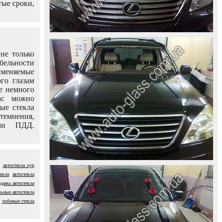
тые сроки,
не только
абельности
именяемые
го глазам
е немного
ас можно
вые стекла
темнения,
ями ПДД.
автостекла xyg
екла
автостекла
одажа автостекла
ьные автостекла
лобовые стекла