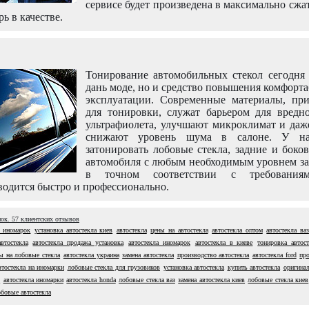
сервисе будет произведена в максимально сжа
рь в качестве.
Тонирование автомобильных стекол сегодня 
дань моде, но и средство повышения комфорт
эксплуатации. Современные материалы, пр
для тонировки, служат барьером для вредно
ультрафиолета, улучшают микроклимат и даж
снижают уровень шума в салоне. У н
затонировать лобовые стекла, задние и боко
автомобиля с любым необходимым уровнем за
в точном соответствии с требовани
одится быстро и профессионально.
нок.
57
клиентских отзывов
я иномарок
установка автостекла киев
автостекла
цены на автостекла
автостекла оптом
автостекла ваз
втостекла
автостекла продажа установка
автостекла иномарок
автостекла в киеве
тонировка автост
ы на лобовые стекла
автостекла украина
замена автостекла
производство автостекла
автостекла ford
пр
втостекла на иномарки
лобовые стекла для грузовиков
установка автостекла
купить автостекла
оригинал
в
автостекла иномарки
автостекла honda
лобовые стекла ваз
замена автостекла киев
лобовые стекла киев
обовые автостекла