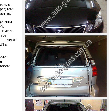
иля, от
ред тем,
ностью.
(с 2004
ей.
s имеет
 все
ей стекла,
AAN и
боте
ля
 любом