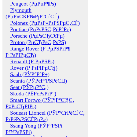
Peugeot (РџРµР¶Рѕ)
Plymouth
(РџР»СЌР№РјР°СѓСЃ)
Polonez (РџРѕР»РѕРЅРµС‚СЃ)
Pontiac (РџРѕРЅС‚РёР°Рє)
Porsche (РџРѕСЂС€Рµ)
Proton (РџСЂРѕС‚РѕРЅ)
Range Rover (Р РµРЅРґР¶
Р РѕРІРµСЂ)
Renault (Р РµРЅРѕ)
Rover (Р РѕРІРµСЂ)
Saab (РЎР°Р°Р±)
Scania (РЎРєР°РЅРёСЏ)
Seat (РЎРµР°С‚)
Skoda (РЁРєРѕРґР°)
Smart Fortwo (РЎРјР°СЂС‚
Р¤РѕСЂРІРѕ)
Soueast Lioncel (РЎР°СѓРёСЃС‚
Р›РёРѕРЅСЃРµР»)
Ssang Yong (РЎР°РЅРі
Р™РѕРЅРі)