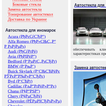
Боковые стекла
Автостекла для
Замена автостекла
Тонирование автостекол
Доставка по Украине
Автостекла для иномарок
Acura (РђРєСѓСЂР°)
Alfa Romeo (РђР»СЊС„Р°
Р РѕРјРµРѕ)
обеспечивать кл
Audi (РђСѓРґРё)
характеристиках пр
Avia (РђРІРёР°)
Bedford (Р‘РµРґС„РѕСЂРґ)
BMW (Р‘РњР’)
Замена автосте
Buick Skylark (Р‘СЊСЋРёРє
РЎРєР°Р№Р»Р°СЂРє)
Byd (Р‘СЋРґ)
Cadillac (РљР°РґРёР»Р°Рє)
Chana (Р§Р°РЅР°)
Chery (Р§РµСЂРё)
Chevrolet (РЁРµРІСЂРѕР»Рµ)