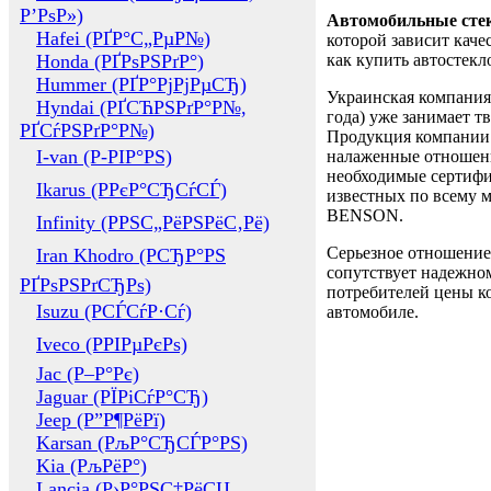
Р’РѕР»)
Автомобильные сте
Hafei (РҐР°С„РµР№)
которой зависит каче
Honda (РҐРѕРЅРґР°)
как купить автостек
Hummer (РҐР°РјРјРµСЂ)
Украинская компания 
Hyndai (РҐСЋРЅРґР°Р№,
года) уже занимает т
РҐСѓРЅРґР°Р№)
Продукция компании 
I-van (Р-РІР°РЅ)
налаженные отношени
необходимые сертифи
Ikarus (РРєР°СЂСѓСЃ)
известных по всему ми
BENSON.
Infinity (РРЅС„РёРЅРёС‚Рё)
Серьезное отношение
Iran Khodro (РСЂР°РЅ
сопутствует надежном
РҐРѕРЅРґСЂРѕ)
потребителей цены ко
Isuzu (РСЃСѓР·Сѓ)
автомобиле.
Iveco (РРІРµРєРѕ)
Jac (Р–Р°Рє)
Jaguar (РЇРіСѓР°СЂ)
Jeep (Р”Р¶РёРї)
Karsan (РљР°СЂСЃР°РЅ)
Kia (РљРёР°)
Lancia (Р›Р°РЅС‡РёСЏ,