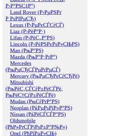
Р›Р°РЅС‡Р°)
Land Rover (Р›РµРЅРґ
Р РѕРІРµСЂ)
Lexus (Р›РµРєСЃСѓСЃ)
Liaz (Р›РёР°Р·)
Lifan (Р›РёС„Р°РЅ)
Lincoln (Р›РёРЅРєРѕР»СЊРЅ)
Man (РњР°РЅ)
Mazda (РњР°Р·РґР°)
Mercedes
(РњРµСЂСЃРµРґРµСЃ)
Mercury (РњРµСЂРєСѓСЂРё)
Mitsubishi
(РњРёС‚СЃСѓР±РёСЃРё,
РњРёС†СѓР±РёСЃРё)
Mudan (РњСѓРґР°РЅ)
Neoplan (РќРµРѕРїР»Р°РЅ)
Nissan (РќРёСЃСЃР°РЅ)
Oldsmobile
(РћР»РґСЃРјРѕР±Р°Р№Р»)
Opel (РћРїРµР»СЊ)