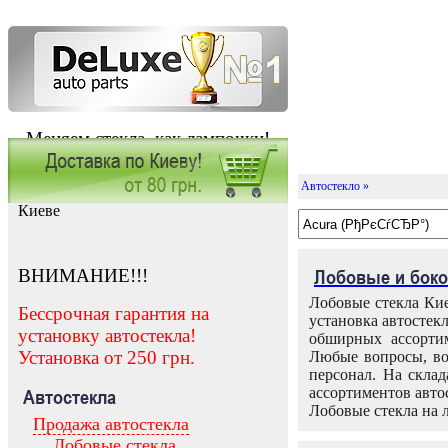
Меняем стекла, как лампочки!
Автостекло »
Заказать установку автостекла в
Киеве
ВНИМАНИЕ!!!
Лобовые и боко
Лобовые стекла Кие
Бессрочная гарантия на
установка автостек
установку автостекла!
обширных ассортим
Установка от 250 грн.
Любые вопросы, во
персонал. На скла
ассортиментов автос
Автостекла
Лобовые стекла на 
Продажа автостекла
Лобовые стекла