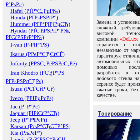
Р’РѕР»)
Hafei (РҐР°С„РµР№)
Honda (РҐРѕРЅРґР°)
Замена и установка
Hummer (РҐР°РјРјРµСЂ)
сложный, требующ
Hyndai (РҐСЋРЅРґР°Р№,
высокой точно
РҐСѓРЅРґР°Р№)
компании
«DeLuxe 
I-van (Р-РІР°РЅ)
справится с это
независимо от марк
Ikarus (РРєР°СЂСѓСЃ)
гарантируя отличны
автомобильных ст
Infinity (РРЅС„РёРЅРёС‚Рё)
помощью посл
Iran Khodro (РСЂР°РЅ
разработок в эт
лобового стекла н
РҐРѕРЅРґСЂРѕ)
сервисе будет прои
Isuzu (РСЃСѓР·Сѓ)
сжатые сроки, без
качестве.
Iveco (РРІРµРєРѕ)
Jac (Р–Р°Рє)
Тонирование
Jaguar (РЇРіСѓР°СЂ)
Jeep (Р”Р¶РёРї)
Karsan (РљР°СЂСЃР°РЅ)
Kia (РљРёР°)
Lancia (Р›Р°РЅС‡РёСЏ,