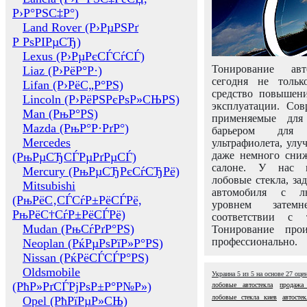
Р›Р°РЅС‡Р°)
Land Rover (Р›РµРЅРґ
Р РѕРІРµСЂ)
Lexus (Р›РµРєСЃСѓСЃ)
Тонирование авт
Liaz (Р›РёР°Р·)
сегодня не толь
Lifan (Р›РёС„Р°РЅ)
средство повышени
Lincoln (Р›РёРЅРєРѕР»СЊРЅ)
эксплуатации. Сов
Man (РњР°РЅ)
применяемые для
Mazda (РњР°Р·РґР°)
барьером для 
Mercedes
ультрафиолета, ул
даже немного сни
(РњРµСЂСЃРµРґРµСЃ)
салоне. У нас м
Mercury (РњРµСЂРєСѓСЂРё)
лобовые стекла, за
Mitsubishi
автомобиля с л
(РњРёС‚СЃСѓР±РёСЃРё,
уровнем затем
РњРёС†СѓР±РёСЃРё)
соответствии с 
Mudan (РњСѓРґР°РЅ)
Тонирование про
профессионально.
Neoplan (РќРµРѕРїР»Р°РЅ)
Nissan (РќРёСЃСЃР°РЅ)
Oldsmobile
Украина
5
из
5
на основе
27
оце
(РћР»РґСЃРјРѕР±Р°Р№Р»)
лобовые автостекла
продажа 
лобовые стекла киев
автостек
Opel (РћРїРµР»СЊ)