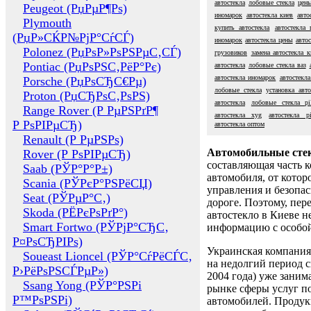
автостекла
лобовые стекла
цены
Peugeot (РџРµР¶Рѕ)
иномарок
автостекла киев
авто
Plymouth
купить автостекла
автостекла 
(РџР»СЌР№РјР°СѓСЃ)
иномарок
автостекла цены
авто
Polonez (РџРѕР»РѕРЅРµС‚СЃ)
грузовиков
замена автостекла к
Pontiac (РџРѕРЅС‚РёР°Рє)
автостекла
лобовые стекла ваз
автостекла иномарок
автостекла
Porsche (РџРѕСЂС€Рµ)
лобовые стекла
установка авто
Proton (РџСЂРѕС‚РѕРЅ)
автостекла
лобовые стекла pil
Range Rover (Р РµРЅРґР¶
автостекла xyg
автостекла pi
Р РѕРІРµСЂ)
автостекла оптом
Renault (Р РµРЅРѕ)
Автомобильные сте
Rover (Р РѕРІРµСЂ)
составляющая часть 
Saab (РЎР°Р°Р±)
автомобиля, от котор
Scania (РЎРєР°РЅРёСЏ)
управления и безопа
Seat (РЎРµР°С‚)
дороге. Поэтому, пере
Skoda (РЁРєРѕРґР°)
автостекло в Киеве н
Smart Fortwo (РЎРјР°СЂС‚
информацию с особо
Р¤РѕСЂРІРѕ)
Украинская компания 
Soueast Lioncel (РЎР°СѓРёСЃС‚
на недолгий период с
Р›РёРѕРЅСЃРµР»)
2004 года) уже заним
Ssang Yong (РЎР°РЅРі
рынке сферы услуг п
Р™РѕРЅРі)
автомобилей. Проду