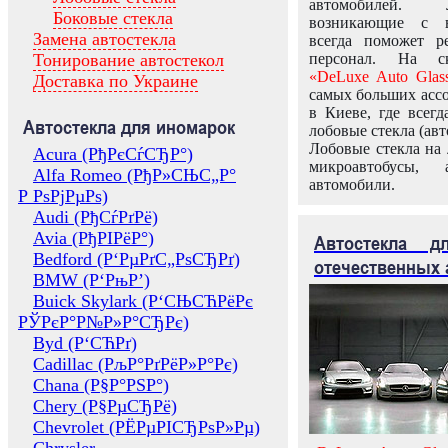
автомобилей.
Боковые стекла
возникающие с в
Замена автостекла
всегда поможет 
Тонирование автостекол
персонал. На ск
«DeLuxe Auto Glas
Доставка по Украине
самых больших ассо
в Киеве, где всег
Автостекла для иномарок
лобовые стекла (авт
Лобовые стекла на 
Acura (РђРєСѓСЂР°)
микроавтобусы, 
Alfa Romeo (РђР»СЊС„Р°
автомобили.
Р РѕРјРµРѕ)
Audi (РђСѓРґРё)
Avia (РђРІРёР°)
Автостекла 
Bedford (Р‘РµРґС„РѕСЂРґ)
отечественных 
BMW (Р‘РњР’)
Buick Skylark (Р‘СЊСЋРёРє
РЎРєР°Р№Р»Р°СЂРє)
Byd (Р‘СЋРґ)
Cadillac (РљР°РґРёР»Р°Рє)
Chana (Р§Р°РЅР°)
Chery (Р§РµСЂРё)
Chevrolet (РЁРµРІСЂРѕР»Рµ)