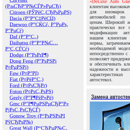
Chrysler
«DeLuxe Auto Glas
(РљСЂР°Р№СЃР»РµСЂ)
клиентам высококач
Citroen (РЎРёС‚СЂРѕРµРЅ)
для иномарок 
автомобилей по
Dacia (Р”Р°С‡РёСЏ)
ценам. Широкий ас
Daewoo (Р”СЌСѓ, Р”РµРѕ,
практически все 
Р”РµСѓ)
модификации авт
Daf (Р”Р°С„)
нашим клиентам 
Daihatsu (Р”Р°Р№С…
нервы, затрачивае
Р°С‚СЃСѓ)
необходимой моде
непосредственно с 
Dodge (Р”РѕРґР¶)
позволяет придержи
Dong Feng (Р”РѕРЅРі
и обеспечивать кл
Р¤РµРЅРі)
надежности и высо
Faw (Р¤Р°РІ)
характеристиках
Fiat (Р¤РёР°С‚)
автостекол.
Ford (Р¤РѕСЂРґ)
Foton (Р¤РѕС‚РѕРЅ)
Замена автосте
Geely (Р”Р¶РёР»Рё)
Gmc (Р”Р¶РµРЅРµСЂР°Р»
РјРѕС‚РѕСЂСЃ)
Gonow Troy (Р“РѕРЅРѕРІ
РўСЂРѕР№)
Great Wall (Р“СЂРµР№С‚