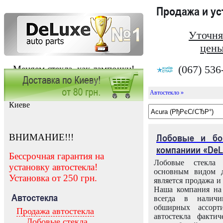
Продажа и у
Уточня
цены
(067) 536
Меняем стекла, как лампочки!
Автостекло »
Заказать установку автостекла в
Киеве
ВНИМАНИЕ!!!
Лобовые и бо
компаниии «DeL
Бессрочная гарантия на
Лобовые стекла
установку автостекла!
основным видом д
Установка от 250 грн.
является продажа и 
Наша компания на 
Автостекла
всегда в налич
обширных ассорт
Продажа автостекла
автостекла факти
Лобовые стекла