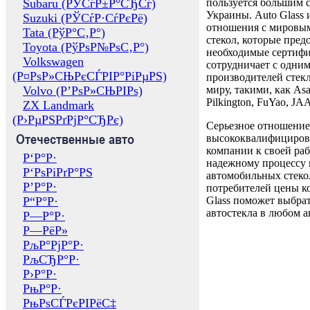
Subaru (РЎСѓР±Р°СЂСѓ)
пользуется большим 
Украины. Auto Glass
Suzuki (РЎСѓР·СѓРєРё)
отношения с мировы
Tata (РўР°С‚Р°)
стекол, которые пред
Toyota (РўРѕР№РѕС‚Р°)
необходимые сертиф
Volkswagen
сотрудничает с одни
(Р¤РѕР»СЊРєСЃРІР°РіРµРЅ)
производителей стекл
Volvo (Р’РѕР»СЊРІРѕ)
миру, такими, как Asa
Pilkington, FuYao, 
ZX Landmark
(Р›РµРЅРґРјР°СЂРє)
Серьезное отношение
Отечественные авто
высококвалифициров
компании к своей раб
Р‘Р°Р·
надежному процессу 
Р‘РѕРіРґР°РЅ
автомобильных стекол
Р’Р°Р·
потребителей цены к
Р“Р°Р·
Glass поможет выбрат
автостекла в любом а
Р—Р°Р·
Р—РёР»
РљР°РјР°Р·
РљСЂР°Р·
Р›Р°Р·
РњР°Р·
РњРѕСЃРєРІРёС‡