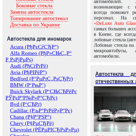
автомобилей.
Боковые стекла
возникающие с в
Замена автостекла
всегда поможет 
Тонирование автостекол
персонал. На ск
«DeLuxe Auto Glas
Доставка по Украине
самых больших ассо
в Киеве, где всег
Автостекла для иномарок
лобовые стекла (авт
Лобовые стекла на 
Acura (РђРєСѓСЂР°)
микроавтобусы, 
Alfa Romeo (РђР»СЊС„Р°
автомобили.
Р РѕРјРµРѕ)
Audi (РђСѓРґРё)
Avia (РђРІРёР°)
Автостекла 
Bedford (Р‘РµРґС„РѕСЂРґ)
отечественных 
BMW (Р‘РњР’)
Buick Skylark (Р‘СЊСЋРёРє
РЎРєР°Р№Р»Р°СЂРє)
Byd (Р‘СЋРґ)
Cadillac (РљР°РґРёР»Р°Рє)
Chana (Р§Р°РЅР°)
Chery (Р§РµСЂРё)
Chevrolet (РЁРµРІСЂРѕР»Рµ)