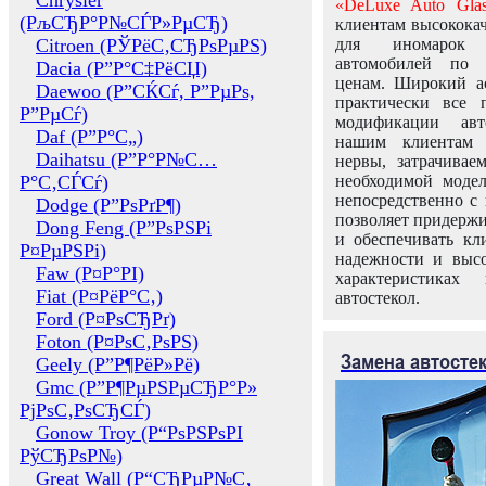
Chrysler
«DeLuxe Auto Glas
(РљСЂР°Р№СЃР»РµСЂ)
клиентам высококач
Citroen (РЎРёС‚СЂРѕРµРЅ)
для иномарок 
автомобилей по
Dacia (Р”Р°С‡РёСЏ)
ценам. Широкий ас
Daewoo (Р”СЌСѓ, Р”РµРѕ,
практически все 
Р”РµСѓ)
модификации авт
Daf (Р”Р°С„)
нашим клиентам 
Daihatsu (Р”Р°Р№С…
нервы, затрачивае
Р°С‚СЃСѓ)
необходимой моде
непосредственно с 
Dodge (Р”РѕРґР¶)
позволяет придержи
Dong Feng (Р”РѕРЅРі
и обеспечивать кл
Р¤РµРЅРі)
надежности и высо
Faw (Р¤Р°РІ)
характеристиках
Fiat (Р¤РёР°С‚)
автостекол.
Ford (Р¤РѕСЂРґ)
Foton (Р¤РѕС‚РѕРЅ)
Замена автосте
Geely (Р”Р¶РёР»Рё)
Gmc (Р”Р¶РµРЅРµСЂР°Р»
РјРѕС‚РѕСЂСЃ)
Gonow Troy (Р“РѕРЅРѕРІ
РўСЂРѕР№)
Great Wall (Р“СЂРµР№С‚