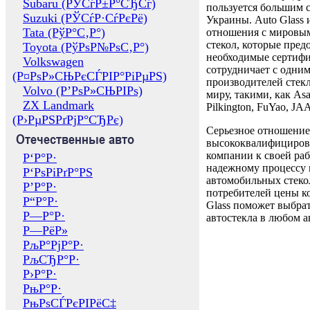
Subaru (РЎСѓР±Р°СЂСѓ)
пользуется большим 
Suzuki (РЎСѓР·СѓРєРё)
Украины. Auto Glass
Tata (РўР°С‚Р°)
отношения с мировы
стекол, которые пред
Toyota (РўРѕР№РѕС‚Р°)
необходимые сертиф
Volkswagen
сотрудничает с одни
(Р¤РѕР»СЊРєСЃРІР°РіРµРЅ)
производителей стекл
Volvo (Р’РѕР»СЊРІРѕ)
миру, такими, как Asa
ZX Landmark
Pilkington, FuYao, 
(Р›РµРЅРґРјР°СЂРє)
Серьезное отношение
Отечественные авто
высококвалифициров
компании к своей раб
Р‘Р°Р·
надежному процессу 
Р‘РѕРіРґР°РЅ
автомобильных стекол
Р’Р°Р·
потребителей цены к
Р“Р°Р·
Glass поможет выбрат
Р—Р°Р·
автостекла в любом а
Р—РёР»
РљР°РјР°Р·
РљСЂР°Р·
Р›Р°Р·
РњР°Р·
РњРѕСЃРєРІРёС‡