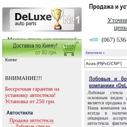
Продажа и у
Уточня
цены
(067) 536
Меняем стекла, как лампочки!
Автостекло »
Заказать установку автостекла в
Киеве
ВНИМАНИЕ!!!
Лобовые и бо
компаниии «DeL
Бессрочная гарантия на
Лобовые стекла
установку автостекла!
основным видом д
Установка от 250 грн.
является продажа и 
Наша компания на 
Автостекла
всегда в налич
обширных ассорт
Продажа автостекла
автостекла факти
Лобовые стекла