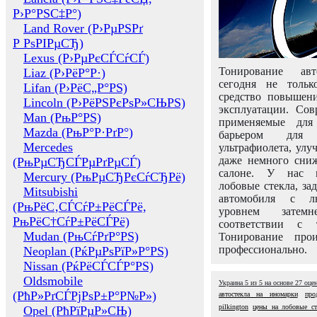
Р›Р°РЅС‡Р°)
Land Rover (Р›РµРЅРґ
Р РѕРІРµСЂ)
Lexus (Р›РµРєСЃСѓСЃ)
Тонирование авт
Liaz (Р›РёР°Р·)
сегодня не толь
Lifan (Р›РёС„Р°РЅ)
средство повышени
Lincoln (Р›РёРЅРєРѕР»СЊРЅ)
эксплуатации. Сов
Man (РњР°РЅ)
применяемые для
Mazda (РњР°Р·РґР°)
барьером для 
Mercedes
ультрафиолета, ул
даже немного сни
(РњРµСЂСЃРµРґРµСЃ)
салоне. У нас м
Mercury (РњРµСЂРєСѓСЂРё)
лобовые стекла, за
Mitsubishi
автомобиля с л
(РњРёС‚СЃСѓР±РёСЃРё,
уровнем затем
РњРёС†СѓР±РёСЃРё)
соответствии с 
Mudan (РњСѓРґР°РЅ)
Тонирование про
профессионально.
Neoplan (РќРµРѕРїР»Р°РЅ)
Nissan (РќРёСЃСЃР°РЅ)
Oldsmobile
Украина
5
из
5
на основе
27
оце
(РћР»РґСЃРјРѕР±Р°Р№Р»)
автостекла на иномарки
про
pilkington
цены на лобовые ст
Opel (РћРїРµР»СЊ)