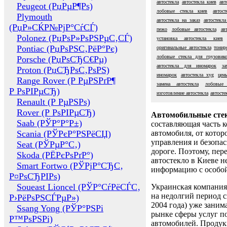
автостекла
автостекла киев
авт
Peugeot (РџРµР¶Рѕ)
лобовые стекла киев
автост
Plymouth
автостекла на заказ
автостекла
(РџР»СЌР№РјР°СѓСЃ)
пежо
лобовые автостекла
ав
Polonez (РџРѕР»РѕРЅРµС‚СЃ)
установка автостекла киев
Pontiac (РџРѕРЅС‚РёР°Рє)
оригинальные автостекла
тонир
лобовые стекла для грузовик
Porsche (РџРѕСЂС€Рµ)
автостекла для иномарок
за
Proton (РџСЂРѕС‚РѕРЅ)
иномарок
автостекла xyg
цен
Range Rover (Р РµРЅРґР¶
замена автостекла
лобовые
Р РѕРІРµСЂ)
изготовление автостекла
автосте
Renault (Р РµРЅРѕ)
Rover (Р РѕРІРµСЂ)
Автомобильные сте
Saab (РЎР°Р°Р±)
составляющая часть 
Scania (РЎРєР°РЅРёСЏ)
автомобиля, от котор
управления и безопа
Seat (РЎРµР°С‚)
дороге. Поэтому, пере
Skoda (РЁРєРѕРґР°)
автостекло в Киеве н
Smart Fortwo (РЎРјР°СЂС‚
информацию с особо
Р¤РѕСЂРІРѕ)
Soueast Lioncel (РЎР°СѓРёСЃС‚
Украинская компания 
на недолгий период с
Р›РёРѕРЅСЃРµР»)
2004 года) уже заним
Ssang Yong (РЎР°РЅРі
рынке сферы услуг п
Р™РѕРЅРі)
автомобилей. Проду