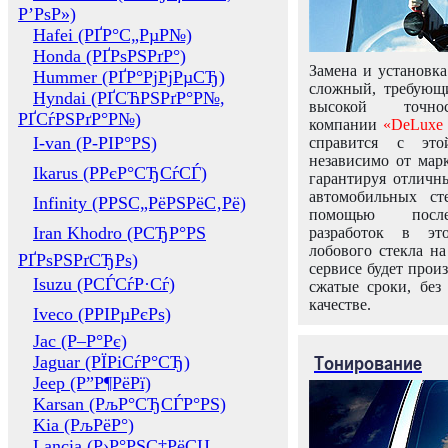
Р’РѕР»)
Hafei (РҐР°С„РµР№)
Honda (РҐРѕРЅРґР°)
Замена и установка
Hummer (РҐР°РјРјРµСЂ)
сложный, требующ
Hyndai (РҐСЋРЅРґР°Р№,
высокой точно
РҐСѓРЅРґР°Р№)
компании
«DeLuxe 
I-van (Р-РІР°РЅ)
справится с это
независимо от марк
Ikarus (РРєР°СЂСѓСЃ)
гарантируя отличны
автомобильных ст
Infinity (РРЅС„РёРЅРёС‚Рё)
помощью посл
Iran Khodro (РСЂР°РЅ
разработок в эт
лобового стекла н
РҐРѕРЅРґСЂРѕ)
сервисе будет прои
Isuzu (РСЃСѓР·Сѓ)
сжатые сроки, без
качестве.
Iveco (РРІРµРєРѕ)
Jac (Р–Р°Рє)
Тонирование
Jaguar (РЇРіСѓР°СЂ)
Jeep (Р”Р¶РёРї)
Karsan (РљР°СЂСЃР°РЅ)
Kia (РљРёР°)
Lancia (Р›Р°РЅС‡РёСЏ,