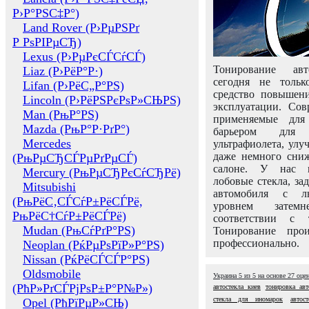
Р›Р°РЅС‡Р°)
Land Rover (Р›РµРЅРґ
Р РѕРІРµСЂ)
Lexus (Р›РµРєСЃСѓСЃ)
Тонирование авт
Liaz (Р›РёР°Р·)
сегодня не толь
Lifan (Р›РёС„Р°РЅ)
средство повышени
Lincoln (Р›РёРЅРєРѕР»СЊРЅ)
эксплуатации. Сов
Man (РњР°РЅ)
применяемые для
Mazda (РњР°Р·РґР°)
барьером для 
Mercedes
ультрафиолета, ул
даже немного сни
(РњРµСЂСЃРµРґРµСЃ)
салоне. У нас м
Mercury (РњРµСЂРєСѓСЂРё)
лобовые стекла, за
Mitsubishi
автомобиля с л
(РњРёС‚СЃСѓР±РёСЃРё,
уровнем затем
РњРёС†СѓР±РёСЃРё)
соответствии с 
Mudan (РњСѓРґР°РЅ)
Тонирование про
профессионально.
Neoplan (РќРµРѕРїР»Р°РЅ)
Nissan (РќРёСЃСЃР°РЅ)
Oldsmobile
Украина
5
из
5
на основе
27
оце
(РћР»РґСЃРјРѕР±Р°Р№Р»)
автостекла киев
тонировка авт
стекла для иномарок
автос
Opel (РћРїРµР»СЊ)