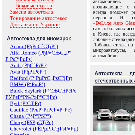
автомобилей.
Боковые стекла
возникающие с в
Замена автостекла
всегда поможет 
Тонирование автостекол
персонал. На ск
«DeLuxe Auto Glas
Доставка по Украине
самых больших ассо
в Киеве, где всег
Автостекла для иномарок
лобовые стекла (авт
Лобовые стекла на 
Acura (РђРєСѓСЂР°)
микроавтобусы, 
Alfa Romeo (РђР»СЊС„Р°
автомобили.
Р РѕРјРµРѕ)
Audi (РђСѓРґРё)
Avia (РђРІРёР°)
Автостекла 
Bedford (Р‘РµРґС„РѕСЂРґ)
отечественных 
BMW (Р‘РњР’)
Buick Skylark (Р‘СЊСЋРёРє
РЎРєР°Р№Р»Р°СЂРє)
Byd (Р‘СЋРґ)
Cadillac (РљР°РґРёР»Р°Рє)
Chana (Р§Р°РЅР°)
Chery (Р§РµСЂРё)
Chevrolet (РЁРµРІСЂРѕР»Рµ)