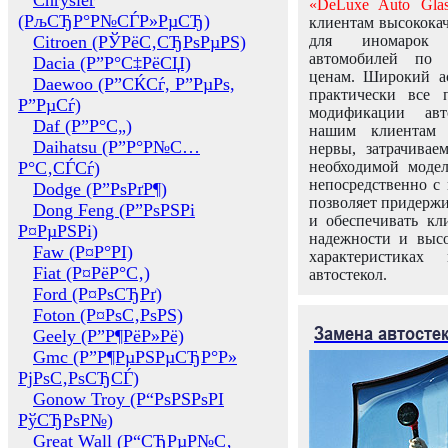
Chrysler
«DeLuxe Auto Glas
(РљСЂР°Р№СЃР»РµСЂ)
клиентам высококач
Citroen (РЎРёС‚СЂРѕРµРЅ)
для иномарок 
автомобилей по
Dacia (Р”Р°С‡РёСЏ)
ценам. Широкий ас
Daewoo (Р”СЌСѓ, Р”РµРѕ,
практически все 
Р”РµСѓ)
модификации авт
Daf (Р”Р°С„)
нашим клиентам 
Daihatsu (Р”Р°Р№С…
нервы, затрачивае
Р°С‚СЃСѓ)
необходимой моде
непосредственно с 
Dodge (Р”РѕРґР¶)
позволяет придержи
Dong Feng (Р”РѕРЅРі
и обеспечивать кл
Р¤РµРЅРі)
надежности и высо
Faw (Р¤Р°РІ)
характеристиках
Fiat (Р¤РёР°С‚)
автостекол.
Ford (Р¤РѕСЂРґ)
Foton (Р¤РѕС‚РѕРЅ)
Замена автосте
Geely (Р”Р¶РёР»Рё)
Gmc (Р”Р¶РµРЅРµСЂР°Р»
РјРѕС‚РѕСЂСЃ)
Gonow Troy (Р“РѕРЅРѕРІ
РўСЂРѕР№)
Great Wall (Р“СЂРµР№С‚