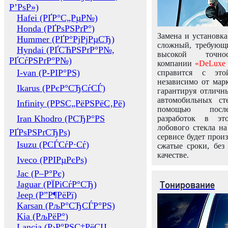
Р’РѕР»)
Hafei (РҐР°С„РµР№)
Honda (РҐРѕРЅРґР°)
Замена и установка
Hummer (РҐР°РјРјРµСЂ)
сложный, требующ
Hyndai (РҐСЋРЅРґР°Р№,
высокой точно
РҐСѓРЅРґР°Р№)
компании
«DeLuxe 
I-van (Р-РІР°РЅ)
справится с это
независимо от марк
Ikarus (РРєР°СЂСѓСЃ)
гарантируя отличны
автомобильных ст
Infinity (РРЅС„РёРЅРёС‚Рё)
помощью посл
Iran Khodro (РСЂР°РЅ
разработок в эт
лобового стекла н
РҐРѕРЅРґСЂРѕ)
сервисе будет прои
Isuzu (РСЃСѓР·Сѓ)
сжатые сроки, без
качестве.
Iveco (РРІРµРєРѕ)
Jac (Р–Р°Рє)
Тонирование
Jaguar (РЇРіСѓР°СЂ)
Jeep (Р”Р¶РёРї)
Karsan (РљР°СЂСЃР°РЅ)
Kia (РљРёР°)
Lancia (Р›Р°РЅС‡РёСЏ,