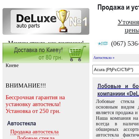
Продажа и у
Уточня
цены
(067) 536
Меняем стекла, как лампочки!
Автостекло »
Заказать установку автостекла в
Киеве
ВНИМАНИЕ!!!
Лобовые и бо
компаниии «DeL
Бессрочная гарантия на
Лобовые стекла
установку автостекла!
основным видом д
Установка от 250 грн.
является продажа и 
Наша компания на 
Автостекла
всегда в налич
обширных ассорт
Продажа автостекла
автостекла факти
Лобовые стекла