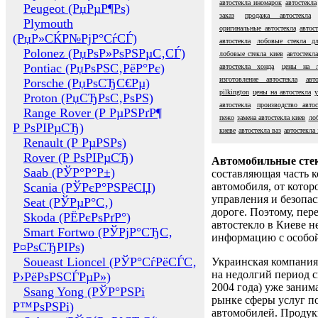
автостекла иномарок
автостекла
Peugeot (РџРµР¶Рѕ)
заказ
продажа автостекла
Plymouth
оригинальные автостекла
автос
(РџР»СЌР№РјР°СѓСЃ)
автостекла
лобовые стекла дл
Polonez (РџРѕР»РѕРЅРµС‚СЃ)
лобовые стекла киев
автостекл
Pontiac (РџРѕРЅС‚РёР°Рє)
автостекла хонда
цены на л
изготовление автостекла
авт
Porsche (РџРѕСЂС€Рµ)
pilkington
цены на автостекла
у
Proton (РџСЂРѕС‚РѕРЅ)
автостекла
производство автос
Range Rover (Р РµРЅРґР¶
пежо
замена автостекла киев
лоб
Р РѕРІРµСЂ)
киеве
автостекла ваз
автостекла 
Renault (Р РµРЅРѕ)
Rover (Р РѕРІРµСЂ)
Автомобильные сте
Saab (РЎР°Р°Р±)
составляющая часть 
Scania (РЎРєР°РЅРёСЏ)
автомобиля, от котор
управления и безопа
Seat (РЎРµР°С‚)
дороге. Поэтому, пере
Skoda (РЁРєРѕРґР°)
автостекло в Киеве н
Smart Fortwo (РЎРјР°СЂС‚
информацию с особо
Р¤РѕСЂРІРѕ)
Soueast Lioncel (РЎР°СѓРёСЃС‚
Украинская компания 
на недолгий период с
Р›РёРѕРЅСЃРµР»)
2004 года) уже заним
Ssang Yong (РЎР°РЅРі
рынке сферы услуг п
Р™РѕРЅРі)
автомобилей. Проду