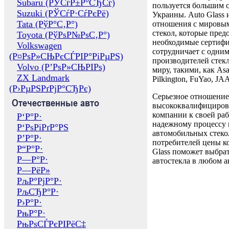
Subaru (РЎСѓР±Р°СЂСѓ)
пользуется большим 
Suzuki (РЎСѓР·СѓРєРё)
Украины. Auto Glass
Tata (РўР°С‚Р°)
отношения с мировы
стекол, которые пред
Toyota (РўРѕР№РѕС‚Р°)
необходимые сертиф
Volkswagen
сотрудничает с одни
(Р¤РѕР»СЊРєСЃРІР°РіРµРЅ)
производителей стекл
Volvo (Р’РѕР»СЊРІРѕ)
миру, такими, как Asa
ZX Landmark
Pilkington, FuYao, 
(Р›РµРЅРґРјР°СЂРє)
Серьезное отношение
Отечественные авто
высококвалифициров
компании к своей раб
Р‘Р°Р·
надежному процессу 
Р‘РѕРіРґР°РЅ
автомобильных стекол
Р’Р°Р·
потребителей цены к
Р“Р°Р·
Glass поможет выбрат
Р—Р°Р·
автостекла в любом а
Р—РёР»
РљР°РјР°Р·
РљСЂР°Р·
Р›Р°Р·
РњР°Р·
РњРѕСЃРєРІРёС‡