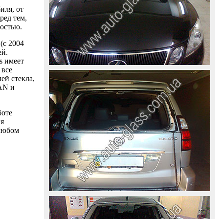
иля, от
ред тем,
ностью.
(с 2004
ей.
s имеет
 все
ей стекла,
AAN и
боте
ля
 любом