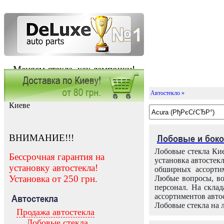
Меняем стекла, как лампочки!
Автостекло »
Заказать установку автостекла в
Киеве
ВНИМАНИЕ!!!
Лобовые и боко
Лобовые стекла Кие
Бессрочная гарантия на
установка автостек
установку автостекла!
обширных ассортим
Установка от 250 грн.
Любые вопросы, во
персонал. На скла
ассортиментов автос
Автостекла
Лобовые стекла на 
Продажа автостекла
Лобовые стекла