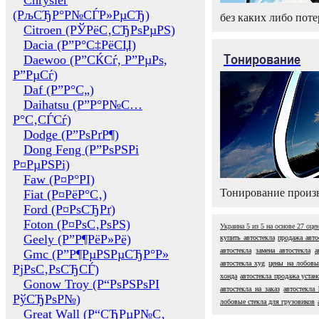
Chrysler
(РљСЂР°Р№СЃР»РµСЂ)
без каких либо поте
Citroen (РЎРёС‚СЂРѕРµРЅ)
Dacia (Р”Р°С‡РёСЏ)
Тонирование
Daewoo (Р”СЌСѓ, Р”РµРѕ,
Р”РµСѓ)
Daf (Р”Р°С„)
Daihatsu (Р”Р°Р№С…
Р°С‚СЃСѓ)
Dodge (Р”РѕРґР¶)
Dong Feng (Р”РѕРЅРі
Р¤РµРЅРі)
Faw (Р¤Р°РІ)
Тонирование произв
Fiat (Р¤РёР°С‚)
Ford (Р¤РѕСЂРґ)
Foton (Р¤РѕС‚РѕРЅ)
Украина
5
из
5
на основе
27
оце
Geely (Р”Р¶РёР»Рё)
купить автостекла
продажа авто
автостекла
замена автостекла
а
Gmc (Р”Р¶РµРЅРµСЂР°Р»
автостекла xyg
цены на лобовы
РјРѕС‚РѕСЂСЃ)
хонда
автостекла продажа устан
Gonow Troy (Р“РѕРЅРѕРІ
автостекла на заказ
автостекла
РўСЂРѕР№)
лобовые стекла для грузовиков
Great Wall (Р“СЂРµР№С‚