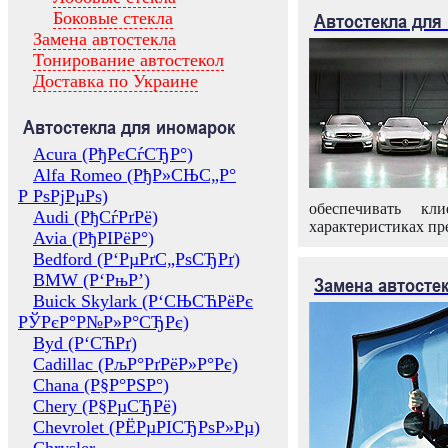
Боковые стекла
Автостекла для
Замена автостекла
Тонирование автостекол
Доставка по Украине
Автостекла для иномарок
Acura (РђРєСѓСЂР°)
Alfa Romeo (РђР»СЊС„Р°
Р РѕРјРµРѕ)
обеспечивать кл
Audi (РђСѓРґРё)
характеристиках пр
Avia (РђРІРёР°)
Bedford (Р‘РµРґС„РѕСЂРґ)
BMW (Р‘РњР’)
Замена автосте
Buick Skylark (Р‘СЊСЋРёРє
РЎРєР°Р№Р»Р°СЂРє)
Byd (Р‘СЋРґ)
Cadillac (РљР°РґРёР»Р°Рє)
Chana (Р§Р°РЅР°)
Chery (Р§РµСЂРё)
Chevrolet (РЁРµРІСЂРѕР»Рµ)