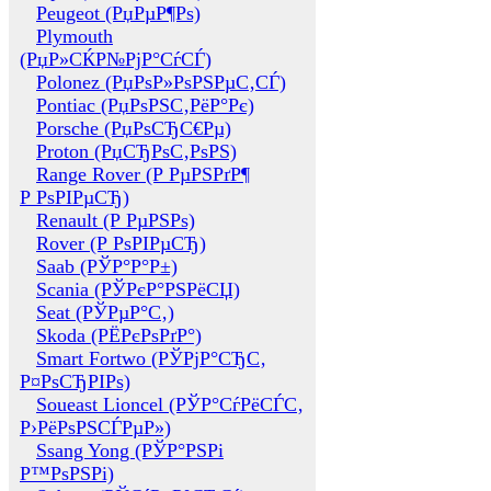
Peugeot (РџРµР¶Рѕ)
Plymouth
(РџР»СЌР№РјР°СѓСЃ)
Polonez (РџРѕР»РѕРЅРµС‚СЃ)
Pontiac (РџРѕРЅС‚РёР°Рє)
Porsche (РџРѕСЂС€Рµ)
Proton (РџСЂРѕС‚РѕРЅ)
Range Rover (Р РµРЅРґР¶
Р РѕРІРµСЂ)
Renault (Р РµРЅРѕ)
Rover (Р РѕРІРµСЂ)
Saab (РЎР°Р°Р±)
Scania (РЎРєР°РЅРёСЏ)
Seat (РЎРµР°С‚)
Skoda (РЁРєРѕРґР°)
Smart Fortwo (РЎРјР°СЂС‚
Р¤РѕСЂРІРѕ)
Soueast Lioncel (РЎР°СѓРёСЃС‚
Р›РёРѕРЅСЃРµР»)
Ssang Yong (РЎР°РЅРі
Р™РѕРЅРі)