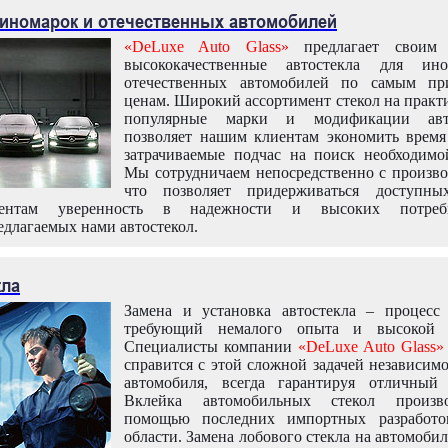
 иномарок и отечественных автомобилей
«DeLuxe Auto Glass»
предлагает своим 
высококачественные автостекла для ин
отечественных автомобилей по самым пр
ценам. Широкий ассортимент стекол на практ
популярные марки и модификации авт
позволяет нашим клиентам экономить время
затрачиваемые подчас на поиск необходимо
Мы сотрудничаем непосредственно с произво
что позволяет придерживаться доступн
иентам уверенность в надежности и высоких потреби
едлагаемых нами автостекол.
кла
Замена и установка автостекла – процесс
требующий немалого опыта и высокой т
Специалисты компании
«DeLuxe Auto Glass»
справится с этой сложной задачей независим
автомобиля, всегда гарантируя отличный р
Вклейка автомобильных стекол произв
помощью последних импортных разработо
области. Замена лобового стекла на автомоби