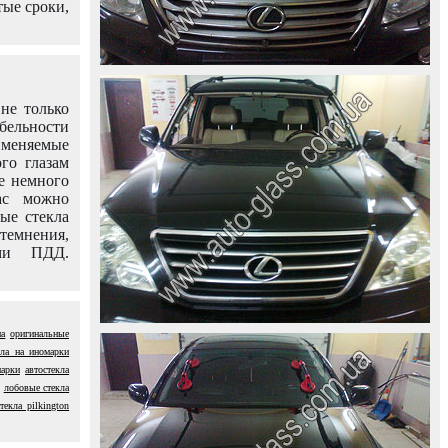
тые сроки,
не только
абельности
именяемые
го глазам
е немного
ас можно
вые стекла
темнения,
ями ПДД.
на
оригинальные
кла на иномарки
марки
автостекла
лобовые стекла
текла pilkington