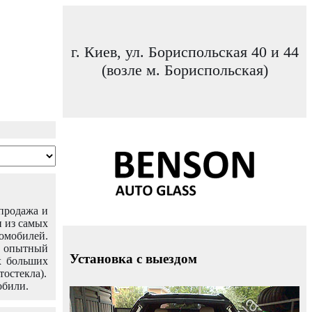
г. Киев, ул. Бориспольская 40 и 44
(возле м. Бориспольская)
 продажа и
н из самых
омобилей.
ш опытный
Установка с выездом
х больших
тостекла).
обили.