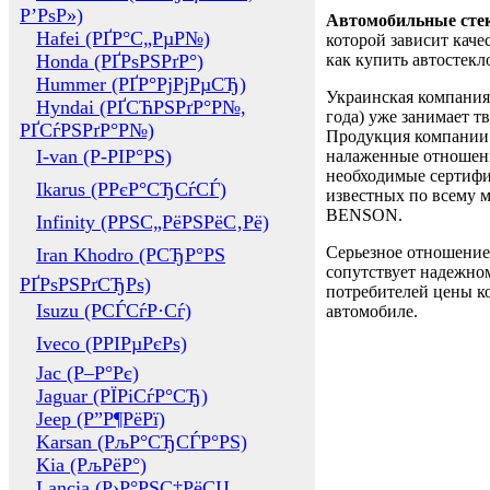
Р’РѕР»)
Автомобильные сте
Hafei (РҐР°С„РµР№)
которой зависит каче
Honda (РҐРѕРЅРґР°)
как купить автостек
Hummer (РҐР°РјРјРµСЂ)
Украинская компания 
Hyndai (РҐСЋРЅРґР°Р№,
года) уже занимает т
РҐСѓРЅРґР°Р№)
Продукция компании 
I-van (Р-РІР°РЅ)
налаженные отношени
необходимые сертифи
Ikarus (РРєР°СЂСѓСЃ)
известных по всему ми
BENSON.
Infinity (РРЅС„РёРЅРёС‚Рё)
Серьезное отношение
Iran Khodro (РСЂР°РЅ
сопутствует надежном
РҐРѕРЅРґСЂРѕ)
потребителей цены ко
Isuzu (РСЃСѓР·Сѓ)
автомобиле.
Iveco (РРІРµРєРѕ)
Jac (Р–Р°Рє)
Jaguar (РЇРіСѓР°СЂ)
Jeep (Р”Р¶РёРї)
Karsan (РљР°СЂСЃР°РЅ)
Kia (РљРёР°)
Lancia (Р›Р°РЅС‡РёСЏ,