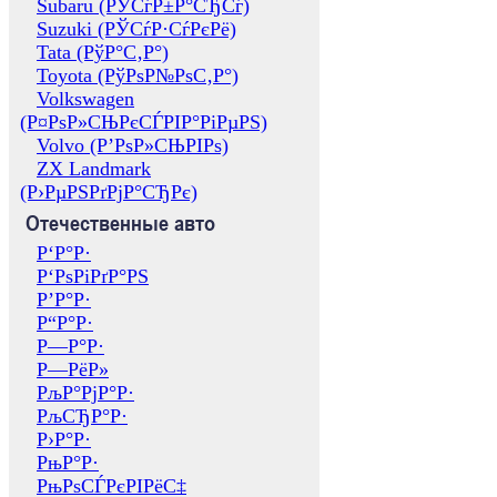
Subaru (РЎСѓР±Р°СЂСѓ)
Suzuki (РЎСѓР·СѓРєРё)
Tata (РўР°С‚Р°)
Toyota (РўРѕР№РѕС‚Р°)
Volkswagen
(Р¤РѕР»СЊРєСЃРІР°РіРµРЅ)
Volvo (Р’РѕР»СЊРІРѕ)
ZX Landmark
(Р›РµРЅРґРјР°СЂРє)
Отечественные авто
Р‘Р°Р·
Р‘РѕРіРґР°РЅ
Р’Р°Р·
Р“Р°Р·
Р—Р°Р·
Р—РёР»
РљР°РјР°Р·
РљСЂР°Р·
Р›Р°Р·
РњР°Р·
РњРѕСЃРєРІРёС‡