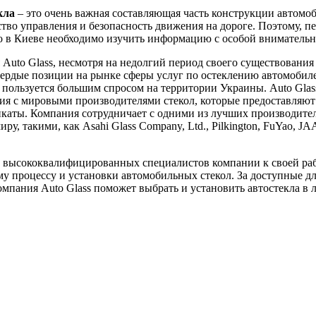
кла
– это очень важная составляющая часть конструкции автомоб
ство управления и безопасность движения на дороге. Поэтому, пе
ло в Киеве необходимо изучить информацию с особой вниматель
Auto Glass, несмотря на недолгий период своего существования 
вердые позиции на рынке сферы услуг по остеклению автомобил
пользуется большим спросом на территории Украины. Auto Glas
я с мировыми производителями стекол, которые предоставляют
каты. Компания сотрудничает с одними из лучших производител
ру, такими, как Asahi Glass Company, Ltd., Pilkington, FuYao, J
 высококвалифицированных специалистов компании к своей ра
у процессу и установки автомобильных стекол. За доступные д
мпания Auto Glass поможет выбрать и установить автостекла в