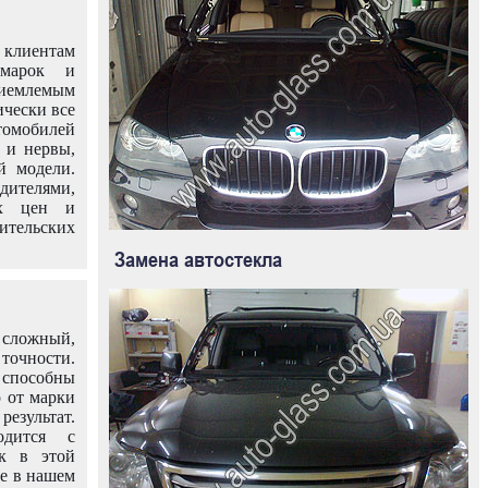
клиентам
омарок и
иемлемым
ически все
омобилей
 и нервы,
й модели.
дителями,
ых цен и
тельских
Замена автостекла
 сложный,
очности.
способны
о от марки
езультат.
одится с
к в этой
ле в нашем