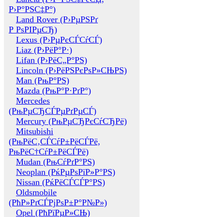
Р›Р°РЅС‡Р°)
Land Rover (Р›РµРЅРґ
Р РѕРІРµСЂ)
Lexus (Р›РµРєСЃСѓСЃ)
Liaz (Р›РёР°Р·)
Lifan (Р›РёС„Р°РЅ)
Lincoln (Р›РёРЅРєРѕР»СЊРЅ)
Man (РњР°РЅ)
Mazda (РњР°Р·РґР°)
Mercedes
(РњРµСЂСЃРµРґРµСЃ)
Mercury (РњРµСЂРєСѓСЂРё)
Mitsubishi
(РњРёС‚СЃСѓР±РёСЃРё,
РњРёС†СѓР±РёСЃРё)
Mudan (РњСѓРґР°РЅ)
Neoplan (РќРµРѕРїР»Р°РЅ)
Nissan (РќРёСЃСЃР°РЅ)
Oldsmobile
(РћР»РґСЃРјРѕР±Р°Р№Р»)
Opel (РћРїРµР»СЊ)