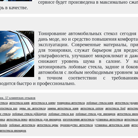
сервисе будет произведена в максимально сжа
рь в качестве.
Тонирование автомобильных стекол сегодня 
дань моде, но и средство повышения комфорт
эксплуатации. Современные материалы, пр
для тонировки, служат барьером для вредно
ультрафиолета, улучшают микроклимат и даж
снижают уровень шума в салоне. У н
затонировать лобовые стекла, задние и боко
автомобиля с любым необходимым уровнем за
в точном соответствии с требовани
одится быстро и профессионально.
нок.
57
клиентских отзывов
стекла
автостекла киев
автостекла в киеве
тонировка автостекла
лобовые стекла киев
автостекла украи
втостекла ваз
цены на автостекла
замена автостекла киев
автостекла оптом
автостекла ford
автосте
е стекла
лобовые стекла pilkington
лобовые стекла ваз
лобовые стекла для иномарок
автостекла ино
овка
автостекла пежо
автостекла для иномарок
изготовление автостекла
установка автостекла
автостекла
 honda
лобовые автостекла
автостекла цены
производство автостекла
установка автостекла киев
автос
автостекла иномарок