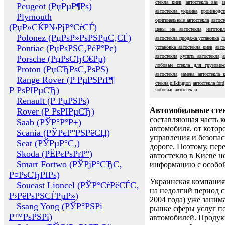
стекла киев
автостекла ваз
з
Peugeot (РџРµР¶Рѕ)
автостекла украина
производст
Plymouth
оригинальные автостекла
автост
(РџР»СЌР№РјР°СѓСЃ)
цены на автостекла
изготов
Polonez (РџРѕР»РѕРЅРµС‚СЃ)
автостекла продажа установка
л
Pontiac (РџРѕРЅС‚РёР°Рє)
установка автостекла киев
авто
автостекла
купить автостекла
а
Porsche (РџРѕСЂС€Рµ)
лобовые стекла для грузовик
Proton (РџСЂРѕС‚РѕРЅ)
автостекла
замена автостекла 
Range Rover (Р РµРЅРґР¶
стекла pilkington
автостекла ford
Р РѕРІРµСЂ)
лобовые автостекла
Renault (Р РµРЅРѕ)
Автомобильные сте
Rover (Р РѕРІРµСЂ)
составляющая часть 
Saab (РЎР°Р°Р±)
автомобиля, от котор
Scania (РЎРєР°РЅРёСЏ)
управления и безопа
Seat (РЎРµР°С‚)
дороге. Поэтому, пере
Skoda (РЁРєРѕРґР°)
автостекло в Киеве н
Smart Fortwo (РЎРјР°СЂС‚
информацию с особо
Р¤РѕСЂРІРѕ)
Украинская компания 
Soueast Lioncel (РЎР°СѓРёСЃС‚
на недолгий период с
Р›РёРѕРЅСЃРµР»)
2004 года) уже заним
Ssang Yong (РЎР°РЅРі
рынке сферы услуг п
Р™РѕРЅРі)
автомобилей. Проду