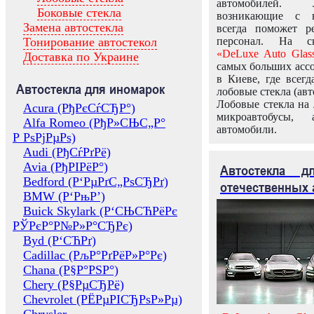
автомобилей.
Боковые стекла
возникающие с в
Замена автостекла
всегда поможет 
Тонирование автостекол
персонал. На ск
«DeLuxe Auto Glas
Доставка по Украине
самых больших ассо
в Киеве, где всег
Автостекла для иномарок
лобовые стекла (авт
Лобовые стекла на 
Acura (РђРєСѓСЂР°)
микроавтобусы, 
Alfa Romeo (РђР»СЊС„Р°
автомобили.
Р РѕРјРµРѕ)
Audi (РђСѓРґРё)
Avia (РђРІРёР°)
Автостекла 
Bedford (Р‘РµРґС„РѕСЂРґ)
отечественных 
BMW (Р‘РњР’)
Buick Skylark (Р‘СЊСЋРёРє
РЎРєР°Р№Р»Р°СЂРє)
Byd (Р‘СЋРґ)
Cadillac (РљР°РґРёР»Р°Рє)
Chana (Р§Р°РЅР°)
Chery (Р§РµСЂРё)
Chevrolet (РЁРµРІСЂРѕР»Рµ)