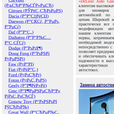
Chrysler
«DeLuxe Auto Glas
(РљСЂР°Р№СЃР»РµСЂ)
клиентам высококач
Citroen (РЎРёС‚СЂРѕРµРЅ)
для иномарок 
автомобилей по
Dacia (Р”Р°С‡РёСЏ)
ценам. Широкий ас
Daewoo (Р”СЌСѓ, Р”РµРѕ,
практически все 
Р”РµСѓ)
модификации авт
Daf (Р”Р°С„)
нашим клиентам 
Daihatsu (Р”Р°Р№С…
нервы, затрачивае
Р°С‚СЃСѓ)
необходимой моде
непосредственно с 
Dodge (Р”РѕРґР¶)
позволяет придержи
Dong Feng (Р”РѕРЅРі
и обеспечивать кл
Р¤РµРЅРі)
надежности и высо
Faw (Р¤Р°РІ)
характеристиках
Fiat (Р¤РёР°С‚)
автостекол.
Ford (Р¤РѕСЂРґ)
Foton (Р¤РѕС‚РѕРЅ)
Замена автосте
Geely (Р”Р¶РёР»Рё)
Gmc (Р”Р¶РµРЅРµСЂР°Р»
РјРѕС‚РѕСЂСЃ)
Gonow Troy (Р“РѕРЅРѕРІ
РўСЂРѕР№)
Great Wall (Р“СЂРµР№С‚