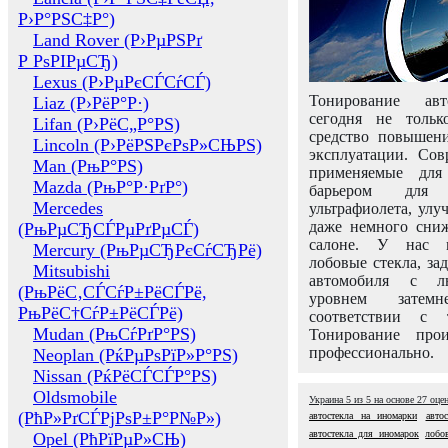
Р›Р°РЅС‡Р°)
Land Rover (Р›РµРЅРґ
Р РѕРІРµСЂ)
Lexus (Р›РµРєСЃСѓСЃ)
Тонирование авт
Liaz (Р›РёР°Р·)
сегодня не толь
Lifan (Р›РёС„Р°РЅ)
средство повышени
Lincoln (Р›РёРЅРєРѕР»СЊРЅ)
эксплуатации. Сов
Man (РњР°РЅ)
применяемые для
Mazda (РњР°Р·РґР°)
барьером для 
Mercedes
ультрафиолета, ул
даже немного сни
(РњРµСЂСЃРµРґРµСЃ)
салоне. У нас м
Mercury (РњРµСЂРєСѓСЂРё)
лобовые стекла, за
Mitsubishi
автомобиля с л
(РњРёС‚СЃСѓР±РёСЃРё,
уровнем затем
РњРёС†СѓР±РёСЃРё)
соответствии с 
Mudan (РњСѓРґР°РЅ)
Тонирование про
профессионально.
Neoplan (РќРµРѕРїР»Р°РЅ)
Nissan (РќРёСЃСЃР°РЅ)
Oldsmobile
Украина
5
из
5
на основе
27
оце
(РћР»РґСЃРјРѕР±Р°Р№Р»)
автостекла на иномарки
авто
автостекла для иномарок
лобо
Opel (РћРїРµР»СЊ)