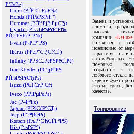
Р’РѕР»)
Hafei (РҐР°С„РµР№)
Honda (РҐРѕРЅРґР°)
Замена и установка
Hummer (РҐР°РјРјРµСЂ)
сложный, требующ
Hyndai (РҐСЋРЅРґР°Р№,
высокой точно
РҐСѓРЅРґР°Р№)
компании
«DeLuxe 
I-van (Р-РІР°РЅ)
справится с это
независимо от марк
Ikarus (РРєР°СЂСѓСЃ)
гарантируя отличны
автомобильных ст
Infinity (РРЅС„РёРЅРёС‚Рё)
помощью посл
Iran Khodro (РСЂР°РЅ
разработок в эт
лобового стекла н
РҐРѕРЅРґСЂРѕ)
сервисе будет прои
Isuzu (РСЃСѓР·Сѓ)
сжатые сроки, без
качестве.
Iveco (РРІРµРєРѕ)
Jac (Р–Р°Рє)
Тонирование
Jaguar (РЇРіСѓР°СЂ)
Jeep (Р”Р¶РёРї)
Karsan (РљР°СЂСЃР°РЅ)
Kia (РљРёР°)
Lancia (Р›Р°РЅС‡РёСЏ,