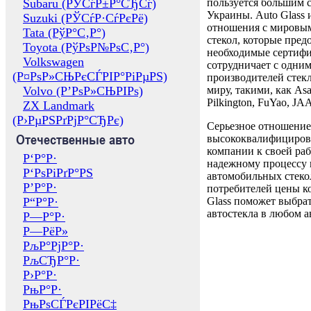
Subaru (РЎСѓР±Р°СЂСѓ)
пользуется большим 
Украины. Auto Glass
Suzuki (РЎСѓР·СѓРєРё)
отношения с мировы
Tata (РўР°С‚Р°)
стекол, которые пред
Toyota (РўРѕР№РѕС‚Р°)
необходимые сертиф
Volkswagen
сотрудничает с одни
(Р¤РѕР»СЊРєСЃРІР°РіРµРЅ)
производителей стекл
Volvo (Р’РѕР»СЊРІРѕ)
миру, такими, как Asa
Pilkington, FuYao, 
ZX Landmark
(Р›РµРЅРґРјР°СЂРє)
Серьезное отношение
Отечественные авто
высококвалифициров
компании к своей раб
Р‘Р°Р·
надежному процессу 
Р‘РѕРіРґР°РЅ
автомобильных стекол
Р’Р°Р·
потребителей цены к
Р“Р°Р·
Glass поможет выбрат
автостекла в любом а
Р—Р°Р·
Р—РёР»
РљР°РјР°Р·
РљСЂР°Р·
Р›Р°Р·
РњР°Р·
РњРѕСЃРєРІРёС‡