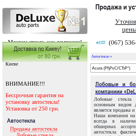
Продажа и у
Уточня
цены
(067) 536
Меняем стекла, как лампочки!
Автостекло »
Заказать установку автостекла в
Киеве
ВНИМАНИЕ!!!
Лобовые и бо
компаниии «DeL
Бессрочная гарантия на
Лобовые стекла
установку автостекла!
основным видом д
Установка от 250 грн.
является продажа и 
Наша компания на 
Автостекла
всегда в налич
обширных ассорт
Продажа автостекла
автостекла факти
Лобовые стекла