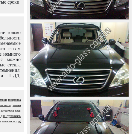
тые сроки,
не только
абельности
именяемые
го глазам
е немного
ас можно
вые стекла
темнения,
ями ПДД.
марки
тонировка
тостекла
замена
 автостекла киев
 для грузовиков
а
автостекла xyg