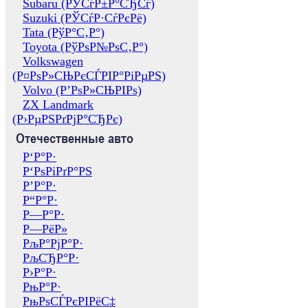
Subaru (РЎСѓР±Р°СЂСѓ)
Suzuki (РЎСѓР·СѓРєРё)
Tata (РўР°С‚Р°)
Toyota (РўРѕР№РѕС‚Р°)
Volkswagen
(Р¤РѕР»СЊРєСЃРІР°РіРµРЅ)
Volvo (Р’РѕР»СЊРІРѕ)
ZX Landmark
(Р›РµРЅРґРјР°СЂРє)
Отечественные авто
Р‘Р°Р·
Р‘РѕРіРґР°РЅ
Р’Р°Р·
Р“Р°Р·
Р—Р°Р·
Р—РёР»
РљР°РјР°Р·
РљСЂР°Р·
Р›Р°Р·
РњР°Р·
РњРѕСЃРєРІРёС‡