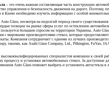
кла
– это очень важная составляющая часть конструкции автомоб
ство управления и безопасность движения на дороге. Поэтому, пе
ло в Киеве необходимо изучить информацию с особой вниматель
Auto Glass, несмотря на недолгий период своего существования 
вердые позиции на рынке сферы услуг по остеклению автомобил
пользуется большим спросом на территории Украины. Auto Glas
я с мировыми производителями стекол, которые предоставляют
каты. Компания сотрудничает с одними из лучших производител
ру, такими, как Asahi Glass Company, Ltd., Pilkington, FuYao, J
 высококвалифицированных специалистов компании к своей ра
у процессу и установки автомобильных стекол. За доступные д
мпания Auto Glass поможет выбрать и установить автостекла в