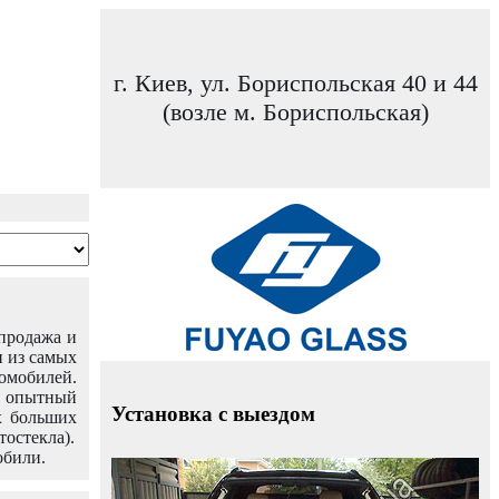
г. Киев, ул. Бориспольская 40 и 44
(возле м. Бориспольская)
 продажа и
н из самых
омобилей.
ш опытный
Установка с выездом
х больших
тостекла).
обили.