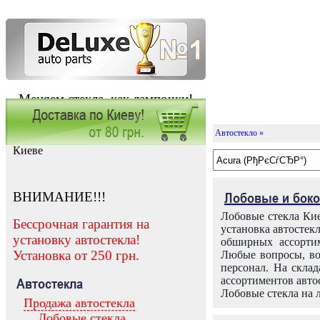
Меняем стекла, как лампочки!
Автостекло »
Заказать установку автостекла в
Киеве
ВНИМАНИЕ!!!
Лобовые и боко
Лобовые стекла Кие
Бессрочная гарантия на
установка автостек
установку автостекла!
обширных ассортим
Установка от 250 грн.
Любые вопросы, во
персонал. На скла
ассортиментов автос
Автостекла
Лобовые стекла на 
Продажа автостекла
Лобовые стекла