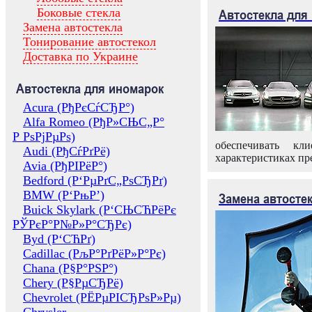
Боковые стекла
Автостекла для
Замена автостекла
Тонирование автостекол
Доставка по Украине
Автостекла для иномарок
Acura (РђРєСѓСЂР°)
Alfa Romeo (РђР»СЊС„Р°
Р РѕРјРµРѕ)
обеспечивать кл
Audi (РђСѓРґРё)
характеристиках пр
Avia (РђРІРёР°)
Bedford (Р‘РµРґС„РѕСЂРґ)
BMW (Р‘РњР’)
Замена автосте
Buick Skylark (Р‘СЊСЋРёРє
РЎРєР°Р№Р»Р°СЂРє)
Byd (Р‘СЋРґ)
Cadillac (РљР°РґРёР»Р°Рє)
Chana (Р§Р°РЅР°)
Chery (Р§РµСЂРё)
Chevrolet (РЁРµРІСЂРѕР»Рµ)