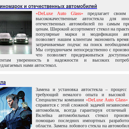
 иномарок и отечественных автомобилей
«DeLuxe Auto Glass»
предлагает своим 
высококачественные автостекла для ин
отечественных автомобилей по самым пр
ценам. Широкий ассортимент стекол на практ
популярные марки и модификации авт
позволяет нашим клиентам экономить время
затрачиваемые подчас на поиск необходимо
Мы сотрудничаем непосредственно с произво
что позволяет придерживаться доступн
иентам уверенность в надежности и высоких потреби
едлагаемых нами автостекол.
кла
Замена и установка автостекла – процесс
требующий немалого опыта и высокой т
Специалисты компании
«DeLuxe Auto Glass»
справится с этой сложной задачей независим
автомобиля, всегда гарантируя отличный р
Вклейка автомобильных стекол произв
помощью последних импортных разработо
области. Замена лобового стекла на автомоби