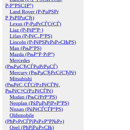
Р›Р°РЅС‡Р°)
Land Rover (Р›РµРЅРґ
Р РѕРІРµСЂ)
Lexus (Р›РµРєСЃСѓСЃ)
Liaz (Р›РёР°Р·)
Lifan (Р›РёС„Р°РЅ)
Lincoln (Р›РёРЅРєРѕР»СЊРЅ)
Man (РњР°РЅ)
Mazda (РњР°Р·РґР°)
Mercedes
(РњРµСЂСЃРµРґРµСЃ)
Mercury (РњРµСЂРєСѓСЂРё)
Mitsubishi
(РњРёС‚СЃСѓР±РёСЃРё,
РњРёС†СѓР±РёСЃРё)
Mudan (РњСѓРґР°РЅ)
Neoplan (РќРµРѕРїР»Р°РЅ)
Nissan (РќРёСЃСЃР°РЅ)
Oldsmobile
(РћР»РґСЃРјРѕР±Р°Р№Р»)
Opel (РћРїРµР»СЊ)