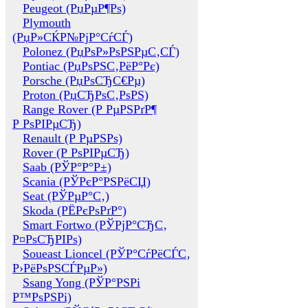
Peugeot (РџРµР¶Рѕ)
Plymouth
(РџР»СЌР№РјР°СѓСЃ)
Polonez (РџРѕР»РѕРЅРµС‚СЃ)
Pontiac (РџРѕРЅС‚РёР°Рє)
Porsche (РџРѕСЂС€Рµ)
Proton (РџСЂРѕС‚РѕРЅ)
Range Rover (Р РµРЅРґР¶
Р РѕРІРµСЂ)
Renault (Р РµРЅРѕ)
Rover (Р РѕРІРµСЂ)
Saab (РЎР°Р°Р±)
Scania (РЎРєР°РЅРёСЏ)
Seat (РЎРµР°С‚)
Skoda (РЁРєРѕРґР°)
Smart Fortwo (РЎРјР°СЂС‚
Р¤РѕСЂРІРѕ)
Soueast Lioncel (РЎР°СѓРёСЃС‚
Р›РёРѕРЅСЃРµР»)
Ssang Yong (РЎР°РЅРі
Р™РѕРЅРі)