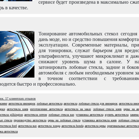
сервисе будет произведена в максимально сжа
рь в качестве.
Тонирование автомобильных стекол сегодня 
дань моде, но и средство повышения комфорт
эксплуатации. Современные материалы, пр
для тонировки, служат барьером для вредно
ультрафиолета, улучшают микроклимат и даж
снижают уровень шума в салоне. У н
затонировать лобовые стекла, задние и боко
автомобиля с любым необходимым уровнем за
в точном соответствии с требовани
одится быстро и профессионально.
нок.
57
клиентских отзывов
 киеве
автостекла иномарок
лобовые автостекла
автостекла
лобовые стекла для иномарок
автостекла ино
арки
автостекла киев
изготовление автостекла
автостекла на заказ
лобовые стекла киев
цены на ав
остекла pilkington
автостекла оптом
лобовые стекла ваз
установка автостекла
купить автостекла
замена
ые стекла
производство автостекла
цены на лобовые стекла
установка автостекла киев
лобовые стекла
тостекла ford
автостекла ваз
автостекла хонда
автостекла honda
автостекла цены
оригинальные автостекл
жа автостекла