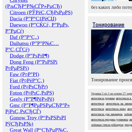
Chrysler
(РљСЂР°Р№СЃР»РµСЂ)
без каких либо поте
Citroen (РЎРёС‚СЂРѕРµРЅ)
Dacia (Р”Р°С‡РёСЏ)
Тонирование
Daewoo (Р”СЌСѓ, Р”РµРѕ,
Р”РµСѓ)
Daf (Р”Р°С„)
Daihatsu (Р”Р°Р№С…
Р°С‚СЃСѓ)
Dodge (Р”РѕРґР¶)
Dong Feng (Р”РѕРЅРі
Р¤РµРЅРі)
Faw (Р¤Р°РІ)
Тонирование произв
Fiat (Р¤РёР°С‚)
Ford (Р¤РѕСЂРґ)
Foton (Р¤РѕС‚РѕРЅ)
Украина
5
из
5
на основе
27
оце
Geely (Р”Р¶РёР»Рё)
автостекла украина
автостекла в
автостекла
автостекла на ином
Gmc (Р”Р¶РµРЅРµСЂР°Р»
автостекла
автостекла пежо
авт
РјРѕС‚РѕСЂСЃ)
автостекла для иномарок
лобов
Gonow Troy (Р“РѕРЅРѕРІ
автостекла продажа установка
ав
РўСЂРѕР№)
лобовые стекла pilkington
прода
Great Wall (Р“СЂРµР№С‚