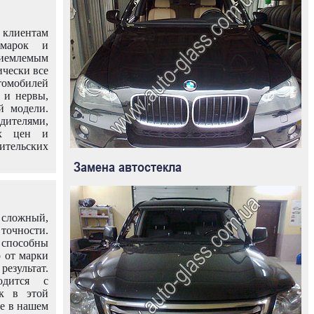
клиентам
омарок и
иемлемым
ически все
омобилей
 и нервы,
й модели.
дителями,
ых цен и
тельских
Замена автостекла
 сложный,
очности.
способны
о от марки
езультат.
одится с
к в этой
ле в нашем