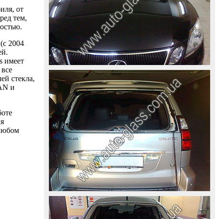
иля, от
ред тем,
ностью.
(с 2004
ей.
s имеет
 все
ей стекла,
AAN и
боте
ля
 любом