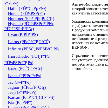
Р’РѕР»)
Автомобильные сте
Hafei (РҐР°С„РµР№)
которой зависит каче
Honda (РҐРѕРЅРґР°)
как купить автостек
Hummer (РҐР°РјРјРµСЂ)
Украинская компания 
Hyndai (РҐСЋРЅРґР°Р№,
года) уже занимает т
РҐСѓРЅРґР°Р№)
Продукция компании 
I-van (Р-РІР°РЅ)
налаженные отношени
необходимые сертифи
Ikarus (РРєР°СЂСѓСЃ)
известных по всему ми
BENSON.
Infinity (РРЅС„РёРЅРёС‚Рё)
Серьезное отношение
Iran Khodro (РСЂР°РЅ
сопутствует надежном
РҐРѕРЅРґСЂРѕ)
потребителей цены ко
Isuzu (РСЃСѓР·Сѓ)
автомобиле.
Iveco (РРІРµРєРѕ)
Jac (Р–Р°Рє)
Jaguar (РЇРіСѓР°СЂ)
Jeep (Р”Р¶РёРї)
Karsan (РљР°СЂСЃР°РЅ)
Kia (РљРёР°)
Lancia (Р›Р°РЅС‡РёСЏ,